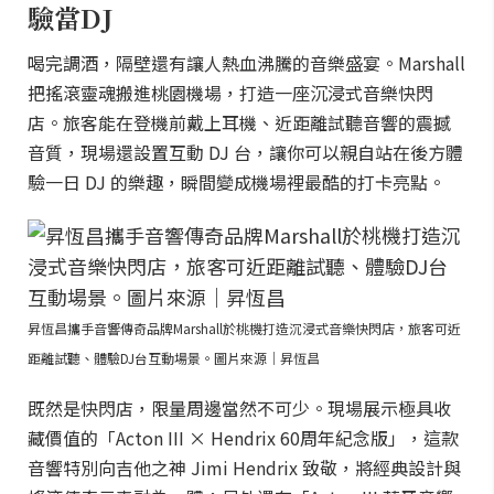
驗當DJ
喝完調酒，隔壁還有讓人熱血沸騰的音樂盛宴。Marshall
把搖滾靈魂搬進桃園機場，打造一座沉浸式音樂快閃
店。旅客能在登機前戴上耳機、近距離試聽音響的震撼
音質，現場還設置互動 DJ 台，讓你可以親自站在後方體
驗一日 DJ 的樂趣，瞬間變成機場裡最酷的打卡亮點。
昇恆昌攜手音響傳奇品牌Marshall於桃機打造沉浸式音樂快閃店，旅客可近
距離試聽、體驗DJ台互動場景。圖片來源｜昇恆昌
既然是快閃店，限量周邊當然不可少。現場展示極具收
藏價值的「Acton III × Hendrix 60周年紀念版」，這款
音響特別向吉他之神 Jimi Hendrix 致敬，將經典設計與