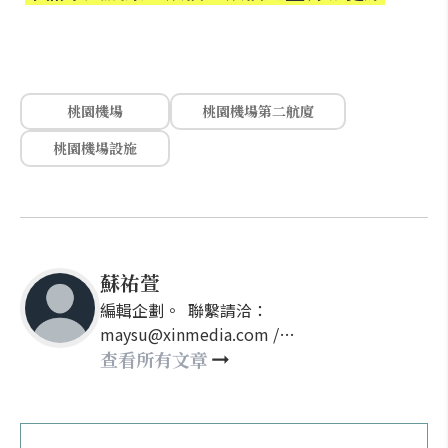
桃園機場
桃園機場第二航廈
桃園機場設施
蘇祐萱
編輯企劃。 聯繫請洽：
maysu@xinmedia.com /
may860527@gmail.com
查看所有文章