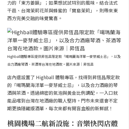
力的「東方姜韻」；如果想試試特別的風味，結合法式
干邑、台灣茉莉花茶與蜂蜜的「寶島茉莉」，則帶來東
西方完美交融的味覺驚喜。
Highball體驗專區提供昇恆昌限定款「噶瑪蘭海洋單一麥芽威士忌」，以及
合力酒廠琴酒、茶酒等台灣在地酒款。圖片來源｜昇恆昌
店內還設置了 Highball 體驗專區，找得到昇恆昌限定款
的「噶瑪蘭海洋單一麥芽威士忌」，以及合力酒廠的琴
酒與茶酒。透過綿密的氣泡與黃金比例調配，一入口就
能品嚐到台灣在地酒廠的職人堅持。門市未來還會不定
期更換隱藏版酒單，每次來都有開盲盒般的新鮮感！
桃園機場二航新設施：音樂快閃店體