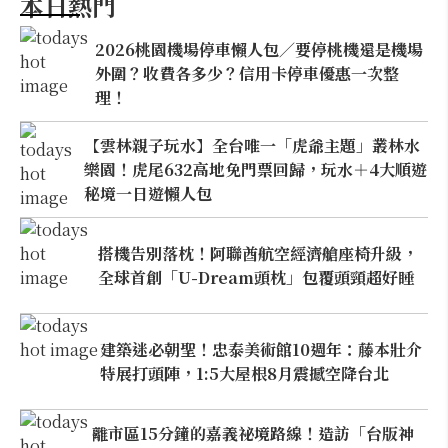
本日熱門
2026桃園機場停車懶人包／要停桃機還是機場
外圍？收費各多少？信用卡停車優惠一次整
理！
【雲林親子玩水】全台唯一「虎爺主題」叢林水
樂園！虎尾632高地免門票回歸，玩水＋4大順遊
秘境一日遊懶人包
搭機告別落枕！阿聯酋航空經濟艙座椅升級，
全球首創「U-Dream頭枕」包覆頭頸超好睡
建築迷必朝聖！忠泰美術館10週年：藤本壯介
特展打頭陣，1:5大屋根8月震撼空降台北
離市區15分鐘的嘉義祕境路線！造訪「台版神