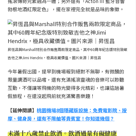
搖滾傳奇元素融為一體；另外還有「Acton III 藍牙音響
勃根地酒紅限定色」，擺在家裡完全就是品味的象徵。
昇恆昌與Marshall特別合作販售兩款限定商品，其中60周年紀念版特別致敬
吉他之神Jimi Hendrix，極具收藏價值。圖片來源｜昇恆昌
今年暑假出國，提早到機場報到絕對不無聊，有微醺的
限量調酒可以品嚐，還有充滿搖滾靈魂的音樂可以聆聽
互動，不僅讓等飛機的時光變得多元精彩，也讓這趟暑
假旅程，在還沒起飛前就充滿驚喜樂趣！
【延伸閱讀】
桃園機場8個隱藏版設施：免費電影院、按
摩、健身房，還有不限艙等貴賓室！你知道幾個？
未滿十八歲禁止飲酒。飲酒過量有礙健康