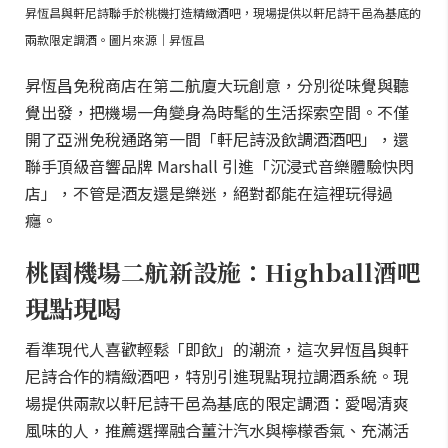
昇恆昌與軒尼詩聯手於桃機打造精緻酒吧，現場提供以軒尼詩干邑為基底的
兩款限定調酒。圖片來源｜昇恆昌
昇恆昌免稅商店在第二航廈大玩創意，分別從味覺與聽
覺出發，把機場一角變身為時髦的生活探索空間。不僅
開了亞洲免稅通路第一間「軒尼詩汲飲調酒酒吧」，還
聯手頂級音響品牌 Marshall 引進「沉浸式音樂體驗快閃
店」，不管是酒友還是樂迷，絕對都能在這裡玩得過
癮。
桃園機場二航新設施：Highball酒吧
現點現喝
看準現代人喜歡輕鬆「即飲」的潮流，這次昇恆昌與軒
尼詩合作的精緻酒吧，特別引進現點現拉調酒系統。現
場提供兩款以軒尼詩干邑為基底的限定調酒：愛喝清爽
風味的人，推薦選擇融合薑汁汽水與檸檬香氣、充滿活