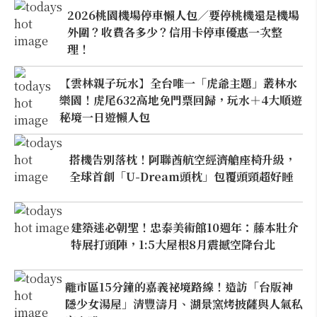
2026桃園機場停車懶人包／要停桃機還是機場
外圍？收費各多少？信用卡停車優惠一次整
理！
【雲林親子玩水】全台唯一「虎爺主題」叢林水
樂園！虎尾632高地免門票回歸，玩水＋4大順遊
秘境一日遊懶人包
搭機告別落枕！阿聯酋航空經濟艙座椅升級，
全球首創「U-Dream頭枕」包覆頭頸超好睡
建築迷必朝聖！忠泰美術館10週年：藤本壯介
特展打頭陣，1:5大屋根8月震撼空降台北
離市區15分鐘的嘉義祕境路線！造訪「台版神
隱少女湯屋」清豐濤月、湖景窯烤披薩與人氣私