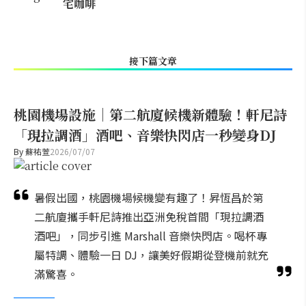
宅咖啡
接下篇文章
桃園機場設施｜第二航廈候機新體驗！軒尼詩
「現拉調酒」酒吧、音樂快閃店一秒變身DJ
By
蘇祐萱
2026/07/07
暑假出國，桃園機場候機變有趣了！昇恆昌於第
二航廈攜手軒尼詩推出亞洲免稅首間「現拉調酒
酒吧」，同步引進 Marshall 音樂快閃店。喝杯專
屬特調、體驗一日 DJ，讓美好假期從登機前就充
滿驚喜。