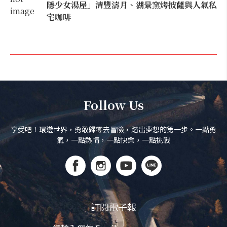
隱少女湯屋」清豐濤月、湖景窯烤披薩與人氣私
宅咖啡
Follow Us
享受吧！環遊世界，勇敢歸零去冒險，踏出夢想的第一步。一點勇
氣，一點熱情，一點快樂，一點挑戰
訂閱電子報