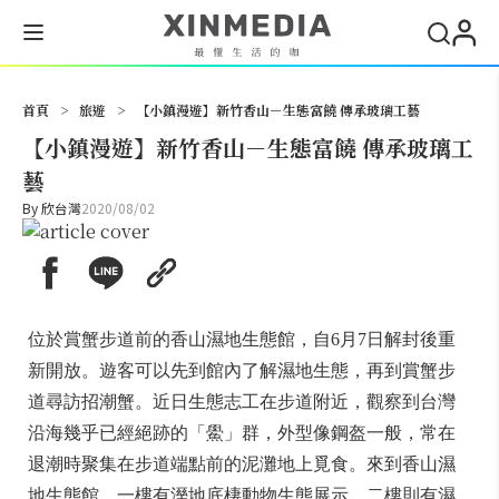
搜尋
首頁
>
旅遊
>
【小鎮漫遊】新竹香山－生態富饒 傳承玻璃工藝
【小鎮漫遊】新竹香山－生態富饒 傳承玻璃工
藝
By
欣台灣
2020/08/02
位於賞蟹步道前的香山濕地生態館，自6月7日解封後重
新開放。遊客可以先到館內了解濕地生態，再到賞蟹步
道尋訪招潮蟹。近日生態志工在步道附近，觀察到台灣
沿海幾乎已經絕跡的「鱟」群，外型像鋼盔一般，常在
退潮時聚集在步道端點前的泥灘地上覓食。來到香山濕
地生態館，一樓有溼地底棲動物生態展示，二樓則有濕