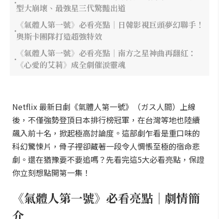
型大崩壞、最強星三代驚豔出道
《氣體人第一號》必看亮點｜日韓影視巨頭夢幻聯手！
奧斯卡團隊打造超強特效
《氣體人第一號》必看亮點｜南方之星神曲再翻紅：
《心愛的艾莉》成全劇催淚靈魂
Netflix 最新日劇《氣體人第一號》（ガス人間）上線
後，不僅強勢登頂日本排行榜冠軍，在台灣等地也陸續
飆入前十名，掀起極高討論度。這部劇乍看是重口味的
科幻驚悚片，骨子裡卻藏著一段令人惆悵至極的宿命悲
劇。還在猶豫要不要追嗎？先看完這5大必看亮點，保證
你立刻想點開第一集！
《氣體人第一號》必看亮點｜劇情簡
介