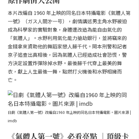
本片改編自 1960 年上映的同名日本特攝電影《氣體人第
一號》（ガス人間㐧一号），劇情講述男主角水野被迫
成為科學家的實驗對象，身體遭改造為能自由氣化的
「氣體人」。水野利用氣化能力搶劫銀行，並將竊來的
金錢拿來資助他的舞蹈家戀人藤千代。岡本刑警和記者
京子追查出真相後，因為氣體人已經造成社會恐慌，警
方決定設置炸彈除掉水野。最後藤千代穿上最美的舞
衣，獻上人生最後一舞，點燃打火機後和水野相擁而
亡。
日劇《氣體人第一號》改編自1960 年上映的同名日本特攝電影。圖片來源 |
imdb
《氣體人第一號》必看亮點 ｜頂級卡