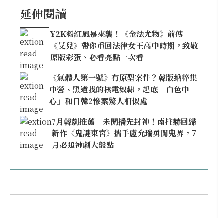
延伸閱讀
Y2K粉紅風暴來襲！《金法尤物》前傳
《艾兒》帶你重回法律女王高中時期，致敬
原版彩蛋、必看亮點一次看
《氣體人第一號》有原型案件？韓版納粹集
中營、黑道找的核電奴隸，起底「白色中
心」和日韓2慘案驚人相似處
7月韓劇推薦｜未開播先封神！南柱赫回歸
新作《鬼謎東宮》攜手盧允瑞勇闖鬼界，7
月必追神劇大盤點