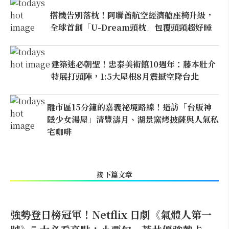
搭機告別落枕！阿聯酋航空經濟艙座椅升級，
全球首創「U-Dream頭枕」包覆頭頸超好睡
建築迷必朝聖！忠泰美術館10週年：藤本壯介
特展打頭陣，1:5大屋根8月震撼空降台北
離市區15分鐘的嘉義祕境路線！造訪「台版神
隱少女湯屋」清豐濤月、湖景窯烤披薩與人氣私
宅咖啡
接下篇文章
強勢登日榜冠軍！Netflix 日劇《氣體人第一