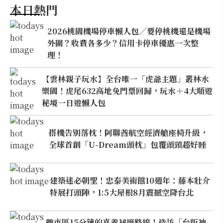
本日熱門
2026桃園機場停車懶人包／要停桃機還是機場
外圍？收費各多少？信用卡停車優惠一次整
理！
【雲林親子玩水】全台唯一「虎爺主題」叢林水
樂園！虎尾632高地免門票回歸，玩水＋4大順遊
秘境一日遊懶人包
搭機告別落枕！阿聯酋航空經濟艙座椅升級，
全球首創「U-Dream頭枕」包覆頭頸超好睡
建築迷必朝聖！忠泰美術館10週年：藤本壯介
特展打頭陣，1:5大屋根8月震撼空降台北
離市區15分鐘的嘉義祕境路線！造訪「台版神