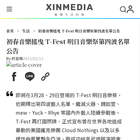
搜尋
首頁
>
生活
>
初春音樂搖曳 T-Fest 明日音樂祭第四波名單公告
初春音樂搖曳 T-Fest 明日音樂祭第四波名單
公告
By
欣音樂
2015/02/12
即將在3月28、29日登場的 T-Fest 明日音樂祭，
近期釋出第四波藝人名單。繼滅火器、魏如萱、
mew、Yuck、Rhye 等國內外藝人陸續參戰後，
T-Fest 再打國際牌，正式宣布曾在世界各地造成
暴動的美國龐克樂團 Cloud Nothings 以及以多
樣性曲風驚豔全亞洲、剛成功結束武道館演唱會