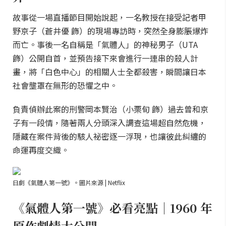
故事從一場直播節目開始說起，一名教授在接受記者甲
野京子（蒼井優 飾）的現場專訪時，突然全身膨脹爆炸
而亡。事後一名自稱是「氣體人」的神秘男子（UTA
飾）公開自首，並預告接下來會進行一連串的殺人計
畫，將「白色中心」的相關人士全都殺害，瞬間讓日本
社會壟罩在無形的恐懼之中。
負責偵辦此案的刑警岡本賢治（小栗旬 飾）過去曾和京
子有一段情，隨著兩人分頭深入調查這場超自然危機，
隱藏在案件背後的駭人祕密逐一浮現，也讓彼此糾纏的
命運再度交織。
日劇《氣體人第一號》。圖片來源 | Netflix
《氣體人第一號》必看亮點｜1960 年
原作劇情大公開