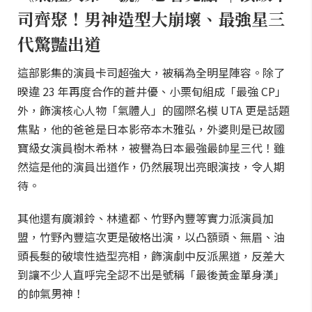
司齊聚！男神造型大崩壞、最強星三
代驚豔出道
這部影集的演員卡司超強大，被稱為全明星陣容。除了
暌違 23 年再度合作的蒼井優、小栗旬組成「最強 CP」
外，飾演核心人物「氣體人」的國際名模 UTA 更是話題
焦點，他的爸爸是日本影帝本木雅弘，外婆則是已故國
寶級女演員樹木希林，被譽為日本最強最帥星三代！雖
然這是他的演員出道作，仍然展現出亮眼演技，令人期
待。
其他還有廣瀨鈴、林遣都、竹野內豐等實力派演員加
盟，竹野內豐這次更是破格出演，以凸額頭、無眉、油
頭長髮的破壞性造型亮相，飾演劇中反派黑道，反差大
到讓不少人直呼完全認不出是號稱「最後黃金單身漢」
的帥氣男神！