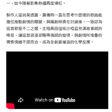
一，如今隨著影集熱播再度爆紅。
製作人延尚昊透露，籌備時一直在思考什麼樣的歌曲能
擔任推動劇情的關鍵，與編劇柳勇在討論後，一致認為
這首歌是不二之選。主唱桑田佳祐沙啞且充滿故事感的
嗓音，讓這首浪漫卻略帶傷感的旋律，與劇情所堆疊的
惆悵情緒不謀而合，成為全劇最催淚的化學反應。