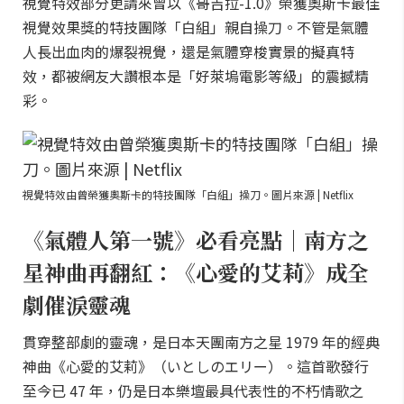
視覺特效部分更請來曾以《哥吉拉-1.0》榮獲奧斯卡最佳
視覺效果獎的特技團隊「白組」親自操刀。不管是氣體
人長出血肉的爆裂視覺，還是氣體穿梭實景的擬真特
效，都被網友大讚根本是「好萊塢電影等級」的震撼精
彩。
視覺特效由曾榮獲奧斯卡的特技團隊「白組」操刀。圖片來源 | Netflix
《氣體人第一號》必看亮點｜南方之
星神曲再翻紅：《心愛的艾莉》成全
劇催淚靈魂
貫穿整部劇的靈魂，是日本天團南方之星 1979 年的經典
神曲《心愛的艾莉》（いとしのエリー）。這首歌發行
至今已 47 年，仍是日本樂壇最具代表性的不朽情歌之