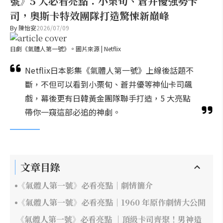
號》5 大必看亮點：小栗旬、蒼井優強勢卡
司，奧斯卡特效團隊打造驚悚新巔峰
By
陳怡安
2026/07/09
日劇《氣體人第一號》。圖片來源 | Netflix
Netflix日本影集《氣體人第一號》上線後話題不
斷，不但可以看到小栗旬、蒼井優等神仙卡司飆
戲，幕後更有日韓黃金團隊聯手打造，5 大亮點
帶你一窺這部必追的神劇。
文章目錄
《氣體人第一號》必看亮點｜劇情簡介
《氣體人第一號》必看亮點｜1960 年原作劇情大公開
《氣體人第一號》必看亮點 ｜頂級卡司齊聚！男神造