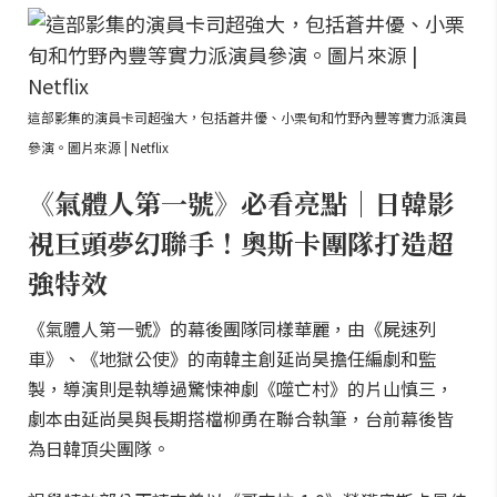
這部影集的演員卡司超強大，包括蒼井優、小栗旬和竹野內豐等實力派演員
參演。圖片來源 | Netflix
《氣體人第一號》必看亮點｜日韓影
視巨頭夢幻聯手！奧斯卡團隊打造超
強特效
《氣體人第一號》的幕後團隊同樣華麗，由《屍速列
車》、《地獄公使》的南韓主創延尚昊擔任編劇和監
製，導演則是執導過驚悚神劇《噬亡村》的片山慎三，
劇本由延尚昊與長期搭檔柳勇在聯合執筆，台前幕後皆
為日韓頂尖團隊。