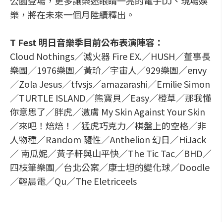
公園登場，更多讓樂迷眼睛一亮的電子DJ、現場娛
樂，將在未來一個月陸續釋出。
T Fest 明日音樂季目前公布表演陣容：
Cloud Nothings／滅火器 Fire EX.／HUSH／董事長
樂團／1976樂團／黃玠／宇宙人／929樂團／envy
／Zola Jesus／tfvsjs／amazarashi／Emilie Simon
／TURTLE ISLAND／熊寶貝／Easy／橙草／那我懂
你意思了／胖虎／激膚 My Skin Against Your Skin
／來吧！焙焙！／猛虎巧克力／棋盤上的空格／非
人物種／Random 隨性／Anthelion 幻日／HiJack
／ 南瓜妮／黃子軒與山平快／The Tic Tac／BHD／
四枝筆樂團／台北公案／康士坦的變化球／Doodle
／輕晨電／Qu／The Eletriceels