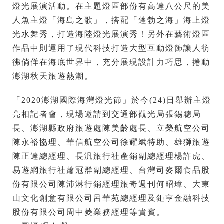
燈光展演活動。在主題燈區部份有高達八公尺的美
人魚主燈「海島之歌」，搭配「蓬勃之海」海上燈
光水舞秀，打造海陸燈光展演秀！另外在藝術燈區
作品中則運用了現代科技打造大型互動燈飾讓人彷
彿倘佯在海底世界中，充分展現設計力巧思，捲動
澎湖秋天旅遊熱潮。
「2020澎湖國際海灣燈光節」於今(24)日舉辦主燈
亮相記者會，現場邀請到交通部觀光局張錫聰局
長、澎湖縣政府旅遊處陳美齡處長、立榮航空公司
陳永裕協理、華信航空公司徐耀斌特助、雄獅旅遊
陳正達總經理、長汎旅行社產銷副總經理楊許虎、
易遊網旅行社蕭冠群副總經理、台灣司麥爾食品股
份有限公司陳沛淋行銷經理旅奇週刊何昭璋、大東
山文化創意有限公司呂華苑總經理及鉅亨金融科技
股份有限公司周中菱業務經理等貴賓。