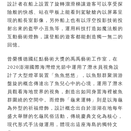
設計者在船上設置了旋轉溜滑梯讓遊客可以享受探
險般的快感、站在甲板上能看到駕駛艙內以屏幕呈
現的船長室影像，另外船上也有以浮空投影技術投
射出來的盔甲小丑魚等，運用科技打造如魔法般的
互動藝術燈飾，讓登船的遊客都能創造獨一無二的
回憶。
曾榮獲德國紅點藝術大獎的禹禹藝術工作室，在
2020澎湖國際海灣燈光節中運用了潛水員視角設
計了大型燈罩裝置「魚魚悠悠」，以魚類群聚洄游
盤旋的概念傳達出了魚兒心中的心境，運用了潛水
員觀看海地世界的視角，創造出如同身置海裡被魚
群圍繞的空間中。而燈飾「龜來運轉」則是以海龜
為外型的祈福燈飾，設計概念出自於澎湖在地每年
盛大舉辦的乞龜民俗活動，傳統慶典文化為核心，
現代形式手法做運用，體現出這座海島的獨特文