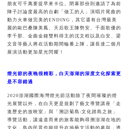
朋友可千萬要提早來卡位。閉幕部份則邀請了為前
陣子討論度最高的台劇「做工的人」演唱片尾曲的
動力火車做完美的ENDING，其它還有台灣最美
麗的歐巴桑陳美鳳、天后歌王陳勢安、千面歌優的
李千那、金曲金鐘雙料得主的沈文程以及白安、梁
文音等藝人將在活動期間輪番上陣，讓長達二個月
展演活動更加星光閃耀！
燈光節的夜晚很精彩，白天澎湖的深度文化探索更
是不容錯過
2020澎湖國際海灣燈光節活動除了夜間璀璨的燈
光展覽以外，在白天更是規劃了藝文導覽講座「走
進歷史的放映室」與「溯訪菊島‧文化踏島之旅」
導覽活動，讓遠道而來的旅客能夠尋溯澎湖在地的
文化，島內民眾也能提升在地藝文活動的參與，透