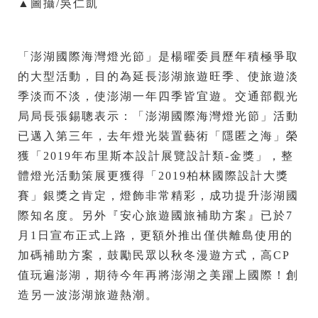
▲圖攝/吳仁凱
「澎湖國際海灣燈光節」是楊曜委員歷年積極爭取
的大型活動，目的為延長澎湖旅遊旺季、使旅遊淡
季淡而不淡，使澎湖一年四季皆宜遊。交通部觀光
局局長張錫聰表示：「澎湖國際海灣燈光節」活動
已邁入第三年，去年燈光裝置藝術「隱匿之海」榮
獲「2019年布里斯本設計展覽設計類-金獎」，整
體燈光活動策展更獲得「2019柏林國際設計大獎
賽」銀獎之肯定，燈飾非常精彩，成功提升澎湖國
際知名度。另外『安心旅遊國旅補助方案』已於7
月1日宣布正式上路，更額外推出僅供離島使用的
加碼補助方案，鼓勵民眾以秋冬漫遊方式，高CP
值玩遍澎湖，期待今年再將澎湖之美躍上國際！創
造另一波澎湖旅遊熱潮。