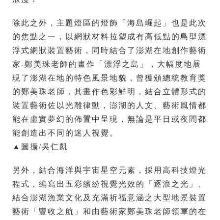
除此之外，主題燈區的燈飾「海島崛起」也是此次
的焦點之一，以網狀材料拉塑成有高低點的島型漂
浮式網狀裝置藝術，同時結合了澎湖在地創作藝術
家-鄭美珠老師的畫作「漂浮之島」，大幅度地展
現了澎湖在地的特色風景地貌，曾獲頒總統教育獎
的鄭美珠老師，其畫作色彩鮮明，結合立體形式的
裝置藝術佐以光雕律動，澎湖的人文、藝術風情都
能在虛實夢幻的佈置中呈現，無論是平日或夜間都
能創造出不同的迷人視覺。
▲圖攝/吳仁凱
另外，結合海洋與宇宙星空元素，採用高科技燈光
程式，編寫出五彩繽紛視覺光效的「逐浪之光」、
結合澎湖漁業文化及充滿祈福意涵之大型地景裝置
藝術「豐收之航」和由藝術家鄭美珠老師領軍的在