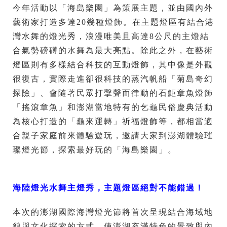
今年活動以「海島樂園」為策展主題，並由國內外
藝術家打造多達20幾種燈飾。在主題燈區有結合港
灣水舞的燈光秀，浪漫唯美且高達8公尺的主燈結
合氣勢磅礡的水舞為最大亮點。除此之外，在藝術
燈區則有多樣結合科技的互動燈飾，其中像是外觀
很復古，實際走進卻很科技的蒸汽帆船「菊島奇幻
探險」、會隨著民眾打擊聲而律動的石鮔章魚燈飾
「搖滾章魚」和澎湖當地特有的乞龜民俗慶典活動
為核心打造的「龜來運轉」祈福燈飾等，都相當適
合親子家庭前來體驗遊玩，邀請大家到澎湖體驗璀
璨燈光節，探索最好玩的「海島樂園」。
海陸燈光水舞主燈秀，主題燈區絕對不能錯過！
本次的澎湖國際海灣燈光節將首次呈現結合海域地
貌與文化探索的方式，使澎湖充滿特色的景致與內