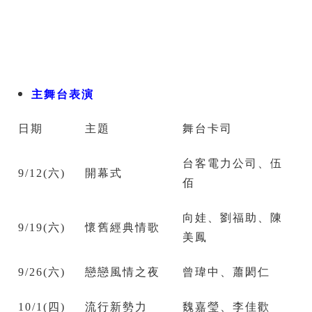
主舞台表演
日期
主題
舞台卡司
台客電力公司、伍
9/12(六)
開幕式
佰
向娃、劉福助、陳
9/19(六)
懷舊經典情歌
美鳳
9/26(六)
戀戀風情之夜
曾瑋中、蕭閎仁
10/1(四)
流行新勢力
魏嘉瑩、李佳歡