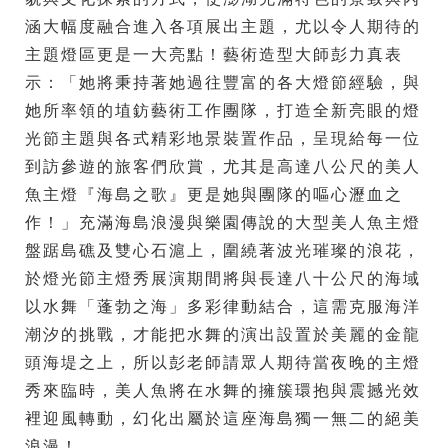
涵大幅度融合進入各項展出主題，尤以令人期待的
主題燈區更是一大亮點！藝術造型大師彭力真表
示：「她將秉持著她過往豐富的各大燈節經驗，與
她所率領的埴鈁藝術工作團隊，打造全新亮眼的燈
光節主題與各式精彩地景裝置作品，呈現給每一位
到訪參遊的旅客們欣賞，尤其是高達八公尺的美人
魚主燈『海島之歌』更是她與團隊的嘔心瀝血之
作！」充滿海島浪漫與樂園傳說的大型美人魚主燈
盤踞島礁及雙心石滬上，圍繞著波光璀璨的浪花，
於燈光節主燈秀展演期間將與長達八十公尺的海域
以水舞「蓬勃之海」多彩律動結合，這需克服海洋
潮汐的挑戰，才能把水舞的演出設置於美麗的金龍
頭海堤之上，所以彭老師請眾人期待當夜晚的主燈
秀來臨時，美人魚將在水舞的擁簇環抱與震撼光效
裡迎風轉動，幻化出屬於這座海島獨一無二的絕美
浪漫！