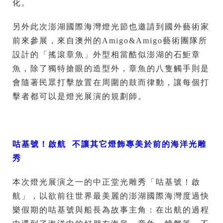
化。
另外此次澎湖國際海灣燈光節也邀請到國外藝術家
前來參展，來自澳州的Amigo&Amigo藝術團隊所
設計的「搖滾章魚」外型相當酷似澎湖的石鮔章
魚，除了獨特搶眼的造型外，章魚的八隻觸手則是
會隨著民眾打擊放置在周圍的鼓而律動，讓每個打
擊者都可以是燈光展演的規劃師。
咕基號！啟航 不讓其它燈飾專美於前的海洋光雕
秀
本次燈光展演之一的中正堂光雕秀「咕基號！啟
航」，以欲前往世界最美麗的澎湖國際海灣度過快
樂假期的咕基號與船長為故事主角：在出航的過程