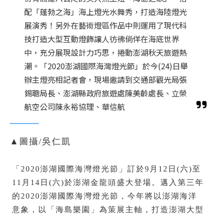
配「蓬勃之海」海上燈光水舞秀，打造海陸燈光
展演秀！另外在藝術燈區作品中則運用了現代科
技打造大型互動燈飾讓人彷彿倘佯在海底世界
中，充分展現設計力巧思，捲動澎湖秋天旅遊熱
潮。「2020澎湖國際海灣燈光節」於今(24)日舉
辦主燈亮相記者會，現場邀請到交通部觀光局張
錫聰局長、澎湖縣政府旅遊處陳美齡處長、立榮
航空公司陳永裕協理、華信航
▲圖攝/吳仁凱
「2020澎湖國際海灣燈光節」訂於9月12日(六)至
11月14日(六)於澎湖金龍頭盛大登場。邁入第三年
的2020澎湖國際海灣燈光節，今年將以澎湖海洋
意象，以「海島樂園」為策展主軸，打造澎湖大型