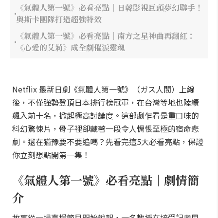
《氣體人第一號》必看亮點｜日韓影視巨頭夢幻聯手！
奧斯卡團隊打造超強特效
《氣體人第一號》必看亮點｜南方之星神曲再翻紅：
《心愛的艾莉》成全劇催淚靈魂
Netflix 最新日劇《氣體人第一號》（ガス人間）上線
後，不僅強勢登頂日本排行榜冠軍，在台灣等地也陸續
飆入前十名，掀起極高討論度。這部劇乍看是重口味的
科幻驚悚片，骨子裡卻藏著一段令人惆悵至極的宿命悲
劇。還在猶豫要不要追嗎？先看完這5大必看亮點，保證
你立刻想點開第一集！
《氣體人第一號》必看亮點｜劇情簡
介
故事從一場直播節目開始說起，一名教授在接受記者甲