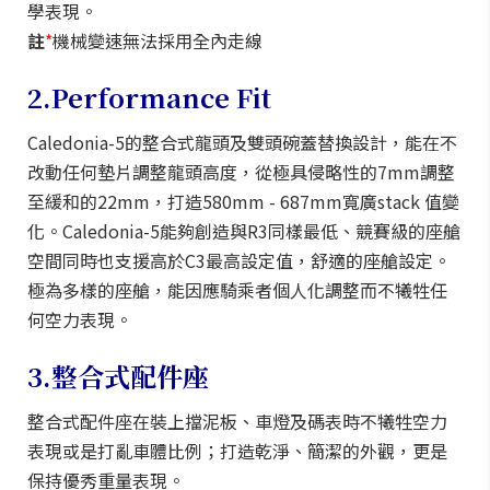
學表現。
註
*
機械變速無法採用全內走線
2.Performance Fit
Caledonia-5的整合式龍頭及雙頭碗蓋替換設計，能在不
改動任何墊片調整龍頭高度，從極具侵略性的7mm調整
至緩和的22mm，打造580mm - 687mm寬廣stack 值變
化。Caledonia-5能夠創造與R3同樣最低、競賽級的座艙
空間同時也支援高於C3最高設定值，舒適的座艙設定。
極為多樣的座艙，能因應騎乘者個人化調整而不犧牲任
何空力表現。
3.整合式配件座
整合式配件座在裝上擋泥板、車燈及碼表時不犧牲空力
表現或是打亂車體比例；打造乾淨、簡潔的外觀，更是
保持優秀重量表現。