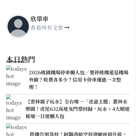
欣單車
查看所有文章
本日熱門
2026桃園機場停車懶人包／要停桃機還是機場
外圍？收費各多少？信用卡停車優惠一次整
理！
【雲林親子玩水】全台唯一「虎爺主題」叢林水
樂園！虎尾632高地免門票回歸，玩水＋4大順遊
秘境一日遊懶人包
搭機告別落枕！阿聯酋航空經濟艙座椅升級，