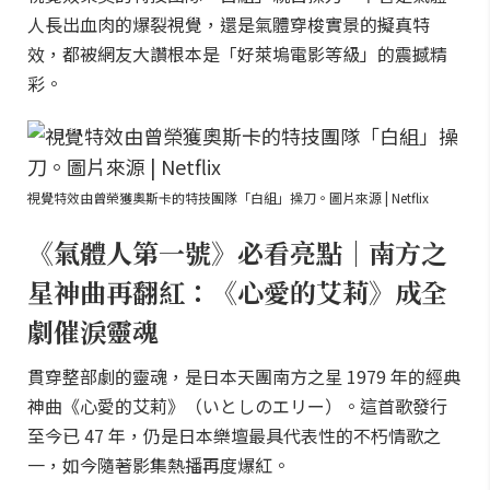
人長出血肉的爆裂視覺，還是氣體穿梭實景的擬真特
效，都被網友大讚根本是「好萊塢電影等級」的震撼精
彩。
視覺特效由曾榮獲奧斯卡的特技團隊「白組」操刀。圖片來源 | Netflix
《氣體人第一號》必看亮點｜南方之
星神曲再翻紅：《心愛的艾莉》成全
劇催淚靈魂
貫穿整部劇的靈魂，是日本天團南方之星 1979 年的經典
神曲《心愛的艾莉》（いとしのエリー）。這首歌發行
至今已 47 年，仍是日本樂壇最具代表性的不朽情歌之
一，如今隨著影集熱播再度爆紅。