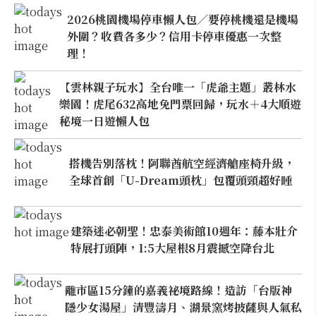
2026桃園機場停車懶人包／要停桃機還是機場
外圍？收費各多少？信用卡停車優惠一次整
理！
【雲林親子玩水】全台唯一「虎爺主題」叢林水
樂園！虎尾632高地免門票回歸，玩水＋4大順遊
秘境一日遊懶人包
搭機告別落枕！阿聯酋航空經濟艙座椅升級，
全球首創「U-Dream頭枕」包覆頭頸超好睡
建築迷必朝聖！忠泰美術館10週年：藤本壯介
特展打頭陣，1:5大屋根8月震撼空降台北
離市區15分鐘的嘉義祕境路線！造訪「台版神
隱少女湯屋」清豐濤月、湖景窯烤披薩與人氣私