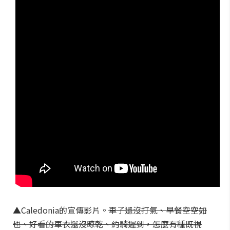
▲Caledonia的宣傳影片。
車子還沒打氣、早餐空空如
也、好看的車衣還沒晾乾、約騎遲到，怎麼有種既視