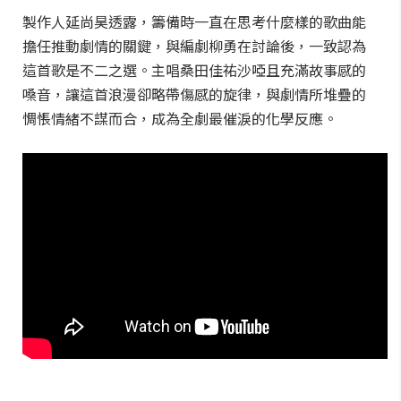
製作人延尚昊透露，籌備時一直在思考什麼樣的歌曲能
擔任推動劇情的關鍵，與編劇柳勇在討論後，一致認為
這首歌是不二之選。主唱桑田佳祐沙啞且充滿故事感的
嗓音，讓這首浪漫卻略帶傷感的旋律，與劇情所堆疊的
惆悵情緒不謀而合，成為全劇最催淚的化學反應。