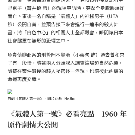
野京子（蒼井優 飾）的現場專訪時，突然全身膨脹爆炸
而亡。事後一名自稱是「氣體人」的神秘男子（UTA
飾）公開自首，並預告接下來會進行一連串的殺人計
畫，將「白色中心」的相關人士全都殺害，瞬間讓日本
社會壟罩在無形的恐懼之中。
負責偵辦此案的刑警岡本賢治（小栗旬 飾）過去曾和京
子有一段情，隨著兩人分頭深入調查這場超自然危機，
隱藏在案件背後的駭人祕密逐一浮現，也讓彼此糾纏的
命運再度交織。
日劇《氣體人第一號》。圖片來源 | Netflix
《氣體人第一號》必看亮點｜1960 年
原作劇情大公開