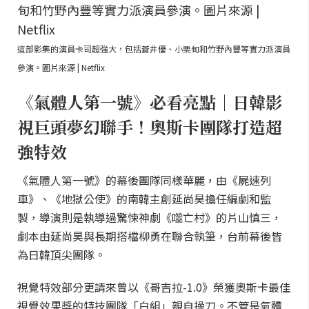
這部影集的演員卡司超強大，包括蒼井優、小栗旬和竹野內豐等實力派演員
參演。圖片來源 | Netflix
《氣體人第一號》必看亮點｜日韓影
視巨頭夢幻聯手！奧斯卡團隊打造超
強特效
《氣體人第一號》的幕後團隊同樣華麗，由《屍速列
車》、《地獄公使》的南韓主創延尚昊擔任編劇和監
製，導演則是執導過驚悚神劇《噬亡村》的片山慎三，
劇本由延尚昊與長期搭檔柳勇在聯合執筆，台前幕後皆
為日韓頂尖團隊。
視覺特效部分更請來曾以《哥吉拉-1.0》榮獲奧斯卡最佳
視覺效果獎的特技團隊「白組」親自操刀。不管是氣體