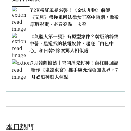
Y2K粉紅風暴來襲！《金法尤物》前傳
《艾兒》帶你重回法律女王高中時期，致敬
原版彩蛋、必看亮點一次看
《氣體人第一號》有原型案件？韓版納粹集
中營、黑道找的核電奴隸，起底「白色中
心」和日韓2慘案驚人相似處
7月韓劇推薦｜未開播先封神！南柱赫回歸
新作《鬼謎東宮》攜手盧允瑞勇闖鬼界，7
月必追神劇大盤點
本日熱門