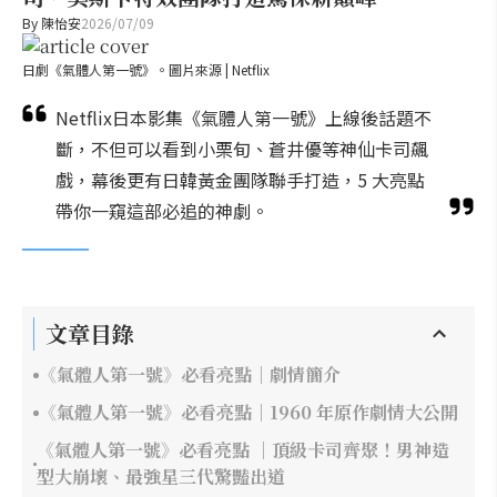
By
陳怡安
2026/07/09
日劇《氣體人第一號》。圖片來源 | Netflix
Netflix日本影集《氣體人第一號》上線後話題不
斷，不但可以看到小栗旬、蒼井優等神仙卡司飆
戲，幕後更有日韓黃金團隊聯手打造，5 大亮點
帶你一窺這部必追的神劇。
文章目錄
《氣體人第一號》必看亮點｜劇情簡介
《氣體人第一號》必看亮點｜1960 年原作劇情大公開
《氣體人第一號》必看亮點 ｜頂級卡司齊聚！男神造
型大崩壞、最強星三代驚豔出道