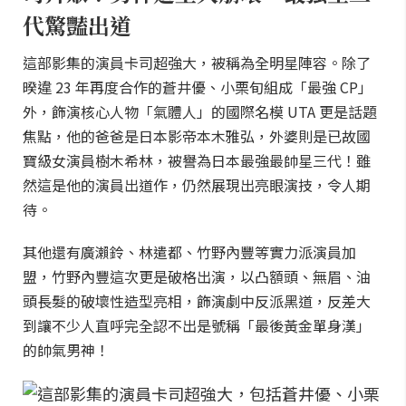
代驚豔出道
這部影集的演員卡司超強大，被稱為全明星陣容。除了
暌違 23 年再度合作的蒼井優、小栗旬組成「最強 CP」
外，飾演核心人物「氣體人」的國際名模 UTA 更是話題
焦點，他的爸爸是日本影帝本木雅弘，外婆則是已故國
寶級女演員樹木希林，被譽為日本最強最帥星三代！雖
然這是他的演員出道作，仍然展現出亮眼演技，令人期
待。
其他還有廣瀨鈴、林遣都、竹野內豐等實力派演員加
盟，竹野內豐這次更是破格出演，以凸額頭、無眉、油
頭長髮的破壞性造型亮相，飾演劇中反派黑道，反差大
到讓不少人直呼完全認不出是號稱「最後黃金單身漢」
的帥氣男神！