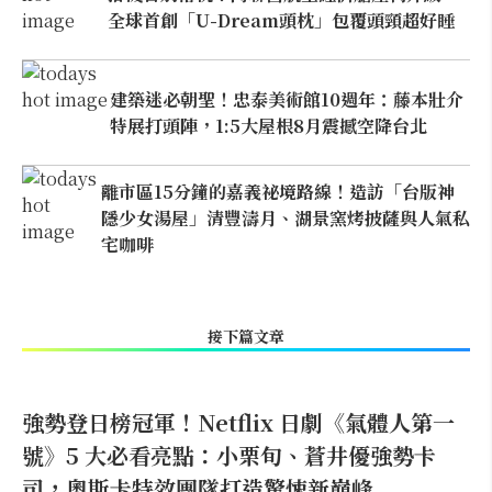
全球首創「U-Dream頭枕」包覆頭頸超好睡
建築迷必朝聖！忠泰美術館10週年：藤本壯介
特展打頭陣，1:5大屋根8月震撼空降台北
離市區15分鐘的嘉義祕境路線！造訪「台版神
隱少女湯屋」清豐濤月、湖景窯烤披薩與人氣私
宅咖啡
接下篇文章
強勢登日榜冠軍！Netflix 日劇《氣體人第一
號》5 大必看亮點：小栗旬、蒼井優強勢卡
司，奧斯卡特效團隊打造驚悚新巔峰