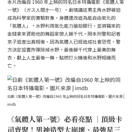
本片改編自 1960 年上映的同名日本特攝電影《氣體人第
一號》（ガス人間㐧一号），劇情講述男主角水野被迫
成為科學家的實驗對象，身體遭改造為能自由氣化的
「氣體人」。水野利用氣化能力搶劫銀行，並將竊來的
金錢拿來資助他的舞蹈家戀人藤千代。岡本刑警和記者
京子追查出真相後，因為氣體人已經造成社會恐慌，警
方決定設置炸彈除掉水野。最後藤千代穿上最美的舞
衣，獻上人生最後一舞，點燃打火機後和水野相擁而
亡。
日劇《氣體人第一號》改編自1960 年上映的同名日本特攝電影。圖片來源 |
imdb
《氣體人第一號》必看亮點 ｜頂級卡
司齊聚！男神造型大崩壞、最強星三