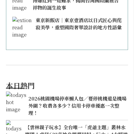
博爆紅到一娃難求，揭開台灣國際蘭展吉
祥物的誕生故事
東京新飯店｜東京壹酒店以日式匠心與侘
寂美學，重塑國際奢華設計的地方性語彙
本日熱門
2026桃園機場停車懶人包／要停桃機還是機場
外圍？收費各多少？信用卡停車優惠一次整
理！
【雲林親子玩水】全台唯一「虎爺主題」叢林水