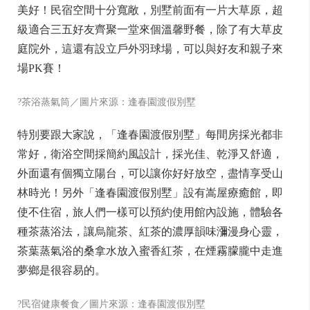
美好！民宿空間十分寬敞，別墅前面有一片大草原，超
級適合三五好友齊聚一堂來個溫馨野餐，除了有大草皮
庭院外，這還有設立戶外羽球場，可以與好友和親子來
場PK賽！
?茶浴蒸氣筒／圖片來源：逢春園渡假別墅
特別要跟大家說，「逢春園渡假別墅」每間房採光都非
常好，衛浴空間採簡約風設計，採光佳、乾淨又舒適，
外面還有個獨立陽台，可以讓你好好放空，盡情享受山
林時光！另外「逢春園渡假別墅」設有嵩屋療癒館，即
使不住宿，旅人們一樣可以預約使用館內設施，體驗各
種茶蒸浴法，讓烏龍茶、紅茶的濃厚韻味瀰漫身心靈，
茶葉蒸氣浴的桑拿水放入蜜香紅茶，在煙霧朦朧中走進
夢鄉是很容易的。
?民宿健康餐食／圖片來源：逢春園渡假別墅