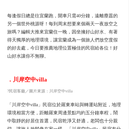
每逢假日總是往宜蘭跑，開車只需40分鐘，遠離塵囂的
另一個世外桃源呀！每到周末想要來個兩天一夜放空之
旅嗎？編輯大推來宜蘭住一晚，因坐擁好山好水、有著
得天獨厚的地理環境，讓宜蘭成為一個旅人們放空度假
的好去處，今日要推薦地理位置極佳的民宿給各位！好
山好水讓你不無聊。
．川岸空中villa
?民宿客廳／圖片來源：川岸空中villa
「川岸空中villa」民宿位於羅東車站與轉運站附近，地理
環境相當方便，距離羅東周邊景點均約五分鐘車程，鬧
中取靜的好居住首選，民宿乾淨又舒適，老闆也十分親
切，讓旅人放鬆像在家一樣，「川岸空中villa」民宿有分