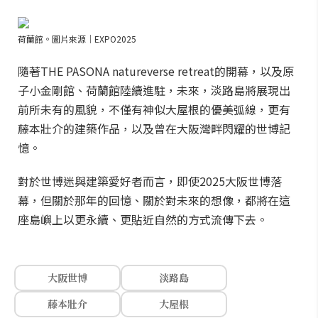
荷蘭館。圖片來源｜EXPO2025
隨著THE PASONA natureverse retreat的開幕，以及原
子小金剛館、荷蘭館陸續進駐，未來，淡路島將展現出
前所未有的風貌，不僅有神似大屋根的優美弧線，更有
藤本壯介的建築作品，以及曾在大阪灣畔閃耀的世博記
憶。
對於世博迷與建築愛好者而言，即使2025大阪世博落
幕，但關於那年的回憶、關於對未來的想像，都將在這
座島嶼上以更永續、更貼近自然的方式流傳下去。
大阪世博
淡路島
藤本壯介
大屋根