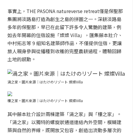
事實上，THE PASONA natureverse retreat僅是保聖那
集團將淡路島打造為創生之島的拼圖之一。深耕淡路島
多年的保聖那，早已在此留下許多令人驚艷的建築，例
如去年開幕的住宿設施「燦燦 Villa」，匯集藤本壯介、
中村拓志等 9 組知名建築師作品，不僅提供住宿，更讓
旅人親身參與從播種到收穫的完整農耕過程，體驗回歸
土地的感動。
渦之家。圖片來源｜はたけのリゾート 燦燦Villa
樓之家。圖片來源｜はたけのリゾート 燦燦Villa
其中藤本壯介設計兩棟建築「渦之家」與「樓之家」。
「渦之家」以獨特的螺旋狀通道連結內外空間，模糊建
築與自然的界線，既開放又包容，創造出流動多層次的