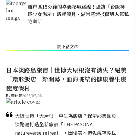
離市區15分鐘的嘉義祕境路線！造訪「台版神
隱少女湯屋」清豐濤月、湖景窯烤披薩與人氣私
宅咖啡
接下篇文章
日本淡路島旅宿｜世博大屋根沒有消失？絕美
「環形飯店」新開幕，面海眺望的健康養生療
癒度假村
By
蘇祐萱
2026/07/08
大阪世博「大屋根」重生為飯店？保聖那集團於
淡路島打造全新旅宿「THE PASONA
natureverse retreat」，因優美木造弧線神似世