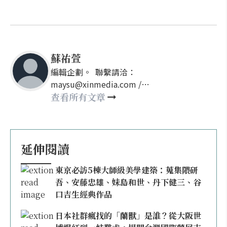
蘇祐萱
編輯企劃。 聯繫請洽：
maysu@xinmedia.com /
may860527@gmail.com
查看所有文章
延伸閱讀
東京必訪5棟大師級美學建築：蒐集隈研
吾、安藤忠雄、妹島和世、丹下健三、谷
口吉生經典作品
日本社群瘋找的「蘭獸」是誰？從大阪世