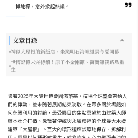
博地標，意外掀起熱議。
文章目錄
神似大屋根的新飯店，坐擁明石海峽絕景今夏開幕
世博記憶未完待續！原子小金剛館、荷蘭館淡路島重
生
隨著2025年大阪世博會圓滿落幕，這場全球盛會帶給人
們的悸動，並未隨著展期結束消散。在眾多關於場館如
何永續利用的討論，最受矚目的焦點莫過於由建築大師
藤本壯介打造、象徵著傳統與永續精神的全球最大木造
建築「大屋根」。巨大的環形迴廊該原地保存、拆解利
用，還是以某種形式重生，成為許多人心中懸而未決的