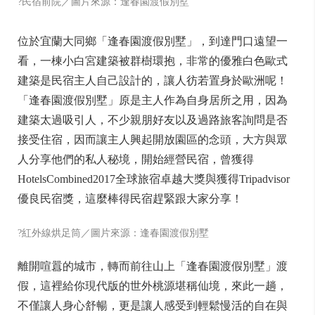
?民宿前院／圖片來源：逢春園渡假別墅
位於宜蘭大同鄉「逢春園渡假別墅」，到達門口遠望一
看，一棟小白宮建築被群樹環抱，非常的優雅白色歐式
建築是民宿主人自己設計的，讓人彷若置身於歐洲呢！
「逢春園渡假別墅」原是主人作為自身居所之用，因為
建築太過吸引人，不少親朋好友以及過路旅客詢問是否
接受住宿，因而讓主人興起開放園區的念頭，大方與眾
人分享他們的私人秘境，開始經營民宿，曾獲得
HotelsCombined2017全球旅宿卓越大獎與獲得Tripadvisor
優良民宿獎，這麼棒得民宿趕緊跟大家分享！
?紅外線烘足筒／圖片來源：逢春園渡假別墅
離開喧囂的城市，轉而前往山上「逢春園渡假別墅」渡
假，這裡給你現代版的世外桃源堪稱仙境，來此一趟，
不僅讓人身心舒暢，更是讓人感受到輕鬆慢活的自在與