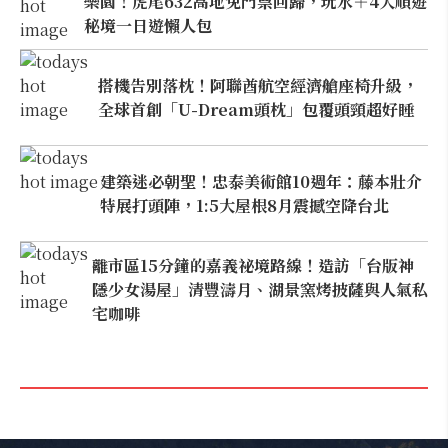
樂園！虎尾632高地免門票回歸，玩水＋4大順遊
秘境一日遊懶人包
搭機告別落枕！阿聯酋航空經濟艙座椅升級，
全球首創「U-Dream頭枕」包覆頭頸超好睡
建築迷必朝聖！忠泰美術館10週年：藤本壯介
特展打頭陣，1:5大屋根8月震撼空降台北
離市區15分鐘的嘉義祕境路線！造訪「台版神
隱少女湯屋」清豐濤月、湖景窯烤披薩與人氣私
宅咖啡