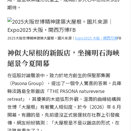
期待。
2025大阪世博精神建築大屋根。圖片來源｜
Expo2025 大阪・関西万博
FB
神似大屋根的新飯店，坐擁明石海峽
絕景今夏開幕
在這股討論聲浪中，致力於地方創生的保聖那集團
（Pasona Group），提出了一個令人驚喜的答案。兵庫
縣淡路島全新飯店「THE PASONA natureverse
retreat」，其優美的木造弧形外觀、溫潤的曲線結構與
世博「大屋根」有著驚人相似度，於今（2026）年 6 月
開幕。有趣的是，先前還沒正式營運就在社群上引發瘋
傳，網友紛紛猜測：「大屋根是不是以飯店的形式，在
淡路島重生了？」