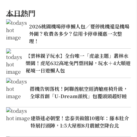
本日熱門
2026桃園機場停車懶人包／要停桃機還是機場
外圍？收費各多少？信用卡停車優惠一次整
理！
【雲林親子玩水】全台唯一「虎爺主題」叢林水
樂園！虎尾632高地免門票回歸，玩水＋4大順遊
秘境一日遊懶人包
搭機告別落枕！阿聯酋航空經濟艙座椅升級，
全球首創「U-Dream頭枕」包覆頭頸超好睡
建築迷必朝聖！忠泰美術館10週年：藤本壯介
特展打頭陣，1:5大屋根8月震撼空降台北