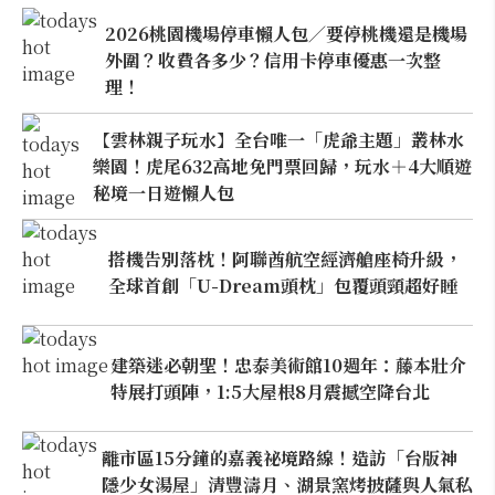
2026桃園機場停車懶人包／要停桃機還是機場
外圍？收費各多少？信用卡停車優惠一次整
理！
【雲林親子玩水】全台唯一「虎爺主題」叢林水
樂園！虎尾632高地免門票回歸，玩水＋4大順遊
秘境一日遊懶人包
搭機告別落枕！阿聯酋航空經濟艙座椅升級，
全球首創「U-Dream頭枕」包覆頭頸超好睡
建築迷必朝聖！忠泰美術館10週年：藤本壯介
特展打頭陣，1:5大屋根8月震撼空降台北
離市區15分鐘的嘉義祕境路線！造訪「台版神
隱少女湯屋」清豐濤月、湖景窯烤披薩與人氣私