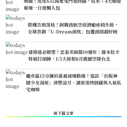
樂園！虎尾632高地免門票回歸，玩水＋4大順遊
秘境一日遊懶人包
搭機告別落枕！阿聯酋航空經濟艙座椅升級，
全球首創「U-Dream頭枕」包覆頭頸超好睡
建築迷必朝聖！忠泰美術館10週年：藤本壯介
特展打頭陣，1:5大屋根8月震撼空降台北
離市區15分鐘的嘉義祕境路線！造訪「台版神
隱少女湯屋」清豐濤月、湖景窯烤披薩與人氣私
宅咖啡
接下篇文章