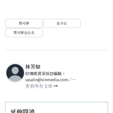
寶可夢
皮卡丘
寶可夢在台北
林芳如
欣傳媒資深採訪編輯。
sasalin@xinmedia.com／
happy21917@gmail.com
查看所有文章
延伸閱讀