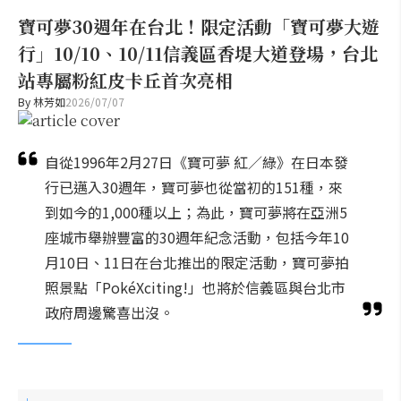
寶可夢30週年在台北！限定活動「寶可夢大遊
行」10/10、10/11信義區香堤大道登場，台北
站專屬粉紅皮卡丘首次亮相
By
林芳如
2026/07/07
自從1996年2月27日《寶可夢 紅／綠》在日本發
行已邁入30週年，寶可夢也從當初的151種，來
到如今的1,000種以上；為此，寶可夢將在亞洲5
座城市舉辦豐富的30週年紀念活動，包括今年10
月10日、11日在台北推出的限定活動，寶可夢拍
照景點「PokéXciting!」也將於信義區與台北市
政府周邊驚喜出沒。