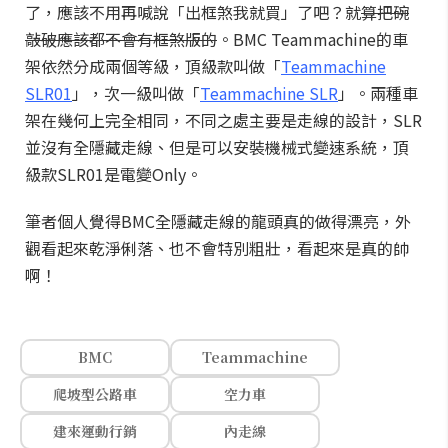
了，應該不用再喊說「出框煞我就買」了吧？就
算把碗
敲破應該都不會有框煞版的
。BMC Teammachine的車
架依然分成兩個等級，頂級款叫做「
Teammachine
SLR01
」，次一級叫做「
Teammachine SLR
」。兩種車
架在幾何上完全相同，不同之處主要是走線的設計，SLR
並沒有全隱藏走線、但是可以安裝機械式變速系統，頂
級款SLR01是電變Only。
筆者個人覺得BMC全隱藏走線的龍頭真的做得漂亮，外
觀看起來乾淨俐落、也不會特別粗壯，看起來是真的帥
啊！
BMC
Teammachine
爬坡型公路車
空力車
建來運動行銷
內走線