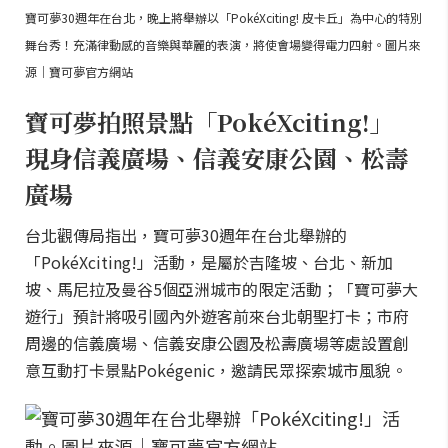
寶可夢30週年在台北，晚上將舉辦以「PokéXciting! 皮卡丘」為中心的特別
舞台秀！充滿律動感的音樂與華麗的表演，將使會場變得電力四射。圖片來
源｜寶可夢官方網站
寶可夢拍照景點「PokéXciting!」
現身信義廣場、信義安康公園、松壽
廣場
台北觀傳局指出，寶可夢30週年在台北舉辦的
「PokéXciting!」活動，是屬於吉隆坡、台北、新加
坡、馬尼拉及曼谷5個亞洲城市的限定活動；「寶可夢大
遊行」預計將吸引國內外遊客前來台北朝聖打卡；市府
周邊的信義廣場、信義安康公園及松壽廣場等處設置創
意互動打卡景點Pokégenic，邀請民眾探索城市風貌。