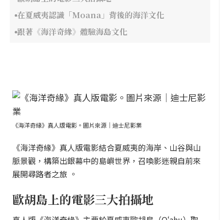
在夏威夷認識「Moana」背後的海洋文化
跟著《海洋奇緣》體驗海島文化
《海洋奇緣》真人版電影。圖片來源｜迪士尼影業
《海洋奇緣》真人版電影結合夏威夷的海岸、山谷與山
脈景觀，構築出銀幕中的島嶼世界，召喚影迷親自前來
展開尋路者之旅 。
歐胡島上的電影三大拍攝地
真人版《海洋奇緣》主要於夏威夷歐胡島（Oʻahu）取