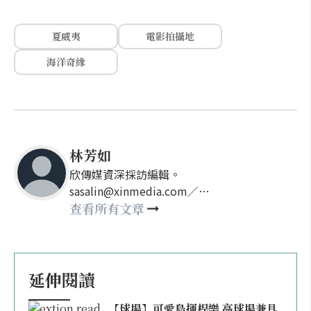
夏威夷
電影拍攝地
海洋奇緣
林芳如
欣傳媒資深採訪編輯。
sasalin@xinmedia.com／
happy21917@gmail.com
查看所有文章
延伸閱讀
【球場】可愛島揮桿樂 高球場兼具