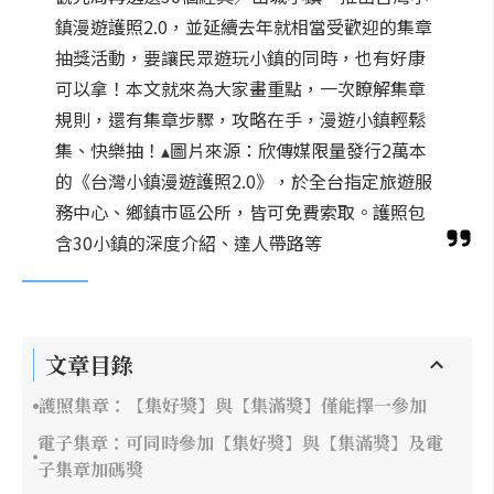
鎮漫遊護照2.0，並延續去年就相當受歡迎的集章
抽獎活動，要讓民眾遊玩小鎮的同時，也有好康
可以拿！本文就來為大家畫重點，一次瞭解集章
規則，還有集章步驟，攻略在手，漫遊小鎮輕鬆
集、快樂抽！▴圖片來源：欣傳媒限量發行2萬本
的《台灣小鎮漫遊護照2.0》，於全台指定旅遊服
務中心、鄉鎮市區公所，皆可免費索取。護照包
含30小鎮的深度介紹、達人帶路等
文章目錄
護照集章：【集好獎】與【集滿獎】僅能擇一參加
電子集章：可同時參加【集好獎】與【集滿獎】及電
子集章加碼獎