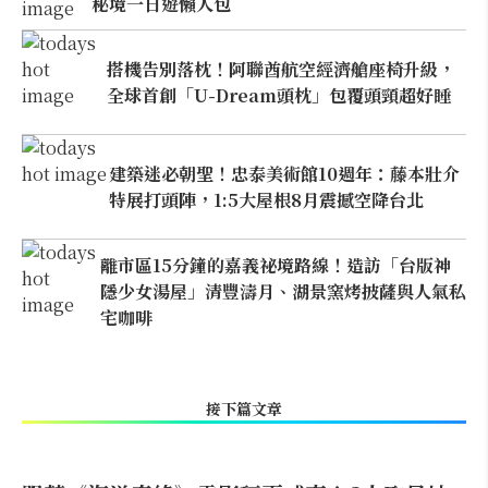
秘境一日遊懶人包
搭機告別落枕！阿聯酋航空經濟艙座椅升級，
全球首創「U-Dream頭枕」包覆頭頸超好睡
建築迷必朝聖！忠泰美術館10週年：藤本壯介
特展打頭陣，1:5大屋根8月震撼空降台北
離市區15分鐘的嘉義祕境路線！造訪「台版神
隱少女湯屋」清豐濤月、湖景窯烤披薩與人氣私
宅咖啡
接下篇文章