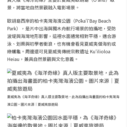
景，將當地自然景觀融入電影場景。
歐胡島西岸的柏卡夷灣海濱公園（Pōkaʻī Bay Beach
Park），是片中出海與獨木舟航行場景的拍攝地，受防
波堤與海灣地形影響，這裡水面通常相對平穩，適合游
泳、划槳與初學者衝浪，也有機會看見夏威夷僧海豹或
綠蠵龜。周邊還可見夏威夷傳統宗教遺址 Kuʻilioloa
Heiau，兼具自然景觀與文化意義。
夏威夷為《海洋奇緣》真人版主要取景地，此為拍攝出海畫面的柏卡夷灣海
濱公園。圖片來源｜夏威夷旅遊局