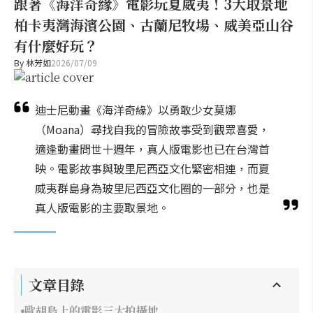
跟著《海洋奇緣》電影玩夏威夷！3大取景地
柏卡夷灣海濱公園、古蘭尼牧場、威美亞山谷
有什麼好玩？
By
林芳如
2026/07/09
迪士尼動畫《海洋奇緣》以勇敢少女莫娜
（Moana）尋找自我的冒險故事受到觀眾喜愛，
適逢動畫問世十週年，真人版電影也已在台灣首
映。電影故事與玻里尼西亞文化緊密相連，而夏
威夷群島身為玻里尼西亞文化圈的一部分，也是
真人版電影的主要取景地。
文章目錄
歐胡島上的電影三大拍攝地