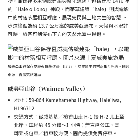
物，並保存多處傳統建築與祭祀遺跡，包括建於 1470 年
的「Hale o Lono」神殿，而茅草建築「hale」則與電影
中的村落茅屋相互呼應，展現先民與土地共生的智慧 。
步道終點為約 13.7 公尺高的威美亞瀑布，天候與水況許
可時，旅客可到瀑布下方的天然水潭中暢遊。
威美亞山谷保存夏威夷傳統建築「hale」，以電影中的村落相互呼應。圖片
來源｜夏威夷旅遊局
威美亞山谷（Waimea Valley）
地址：59-864 Kamehameha Highway, Haleʻiwa,
HI 96712
交通方式：從威基基／檀香山走 H-1 接 H-2 北上至
北岸，車程約 45 分鐘～1 小時；無直達公車，需
轉乘或包車／租車較方便。園內提供免費停車。