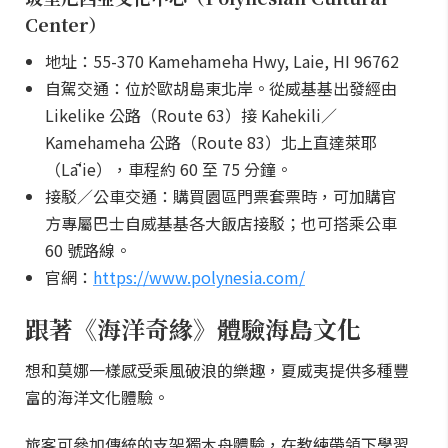
Center）
地址：55-370 Kamehameha Hwy, Laie, HI 96762
自駕交通：位於歐胡島東北岸。從威基基出發經由
Likelike 公路（Route 63）接 Kahekili／
Kamehameha 公路（Route 83）北上直達萊耶
（Lāʻie），車程約 60 至 75 分鐘。
接駁／公車交通：購買園區門票套票時，可加購官
方專屬巴士自威基基各大飯店接駁；也可搭乘公車
60 號路線。
官網：
https://www.polynesia.com/
跟著《海洋奇緣》體驗海島文化
想和莫娜一樣感受乘風破浪的樂趣，夏威夷提供多種豐
富的海洋文化體驗。
旅客可參加傳統的支架獨木舟體驗，在教練帶領下學習