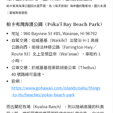
柏卡夷灣海濱公園因水面平穩，為《海洋奇緣》海岸邊的取景地。圖片來源
｜夏威夷旅遊局
柏卡夷灣海濱公園（Pōkaʻī Bay Beach Park）
地址：960 Bayview St #85, Waianae, HI 96792
自駕交通：從威基基（Waikīkī）出發沿 H-1 高速
公路向西，銜接法林頓公路（Farrington Hwy／
Route 93）北上至懷亞奈（Waiʻanae），車程約 1
小時。
公車交通：於威基基搭乘歐胡島公車（TheBus）
40 號路線可直達。
官網：
https://www.gohawaii.com/islands/oahu/things
-to-do/beaches/pokai-beach-park
而古蘭尼牧場（Kualoa Ranch），則以陡峭高聳的科奧