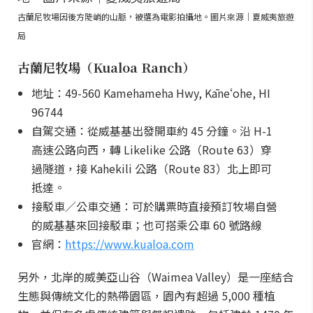
古蘭尼牧場因後方陡峭的山脈，被選為電影拍攝地。圖片來源｜夏威夷旅遊
局
古蘭尼牧場（Kualoa Ranch）
地址：49-560 Kamehameha Hwy, Kāneʻohe, HI
96744
自駕交通：從威基基出發開車約 45 分鐘。沿 H-1
高速公路向西，轉 Likelike 公路（Route 63）穿
過隧道，接 Kahekili 公路（Route 83）北上即可
抵達。
接駁車／公車交通：可於購票時直接預訂牧場自營
的威基基來回接駁車；也可搭乘公車 60 號路線
官網：
https://www.kualoa.com
另外，北岸的威美亞山谷（Waimea Valley）是一座結合
生態與傳統文化的熱帶園區，園內有超過 5,000 種植