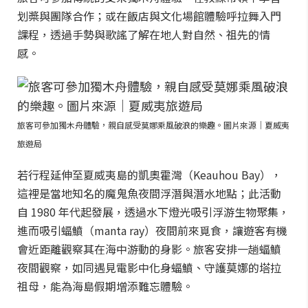
划槳與團隊合作；或在飯店與文化場館體驗呼拉舞入門
課程，透過手勢與歌謠了解在地人對自然、祖先的情
感。
旅客可參加獨木舟體驗，親自感受莫娜乘風破浪的樂趣。圖片來源｜夏威夷
旅遊局
若行程延伸至夏威夷島的凱奧霍灣（Keauhou Bay），
這裡是當地知名的魔鬼魚夜間浮潛與潛水地點；此活動
自 1980 年代起發展，透過水下燈光吸引浮游生物聚集，
進而吸引蝠鱝（manta ray）夜間前來覓食，讓遊客有機
會近距離觀察其在海中游動的身影。旅客安排一趟蝠鱝
夜間觀察，如同遇見電影中化身蝠鱝、守護莫娜的塔拉
祖母，能為海島假期增添難忘體驗。