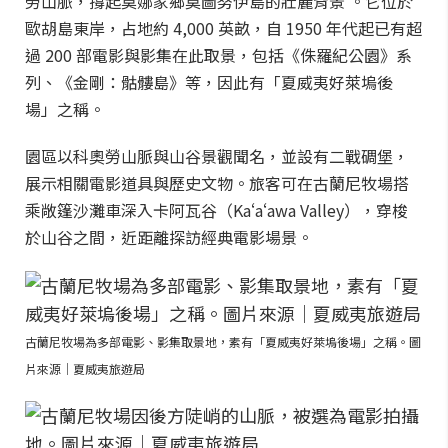
勞山脈，撐起莫娜家鄉莫圖努伊島的壯麗背景 。它位於
歐胡島東岸，占地約 4,000 英畝，自 1950 年代起已有超
過 200 部電影與影集在此取景，包括《侏羅紀公園》系
列、《金剛：骷髏島》等，因此有「夏威夷好萊塢後
場」之稱。
園區以科奧勞山脈與山谷景觀聞名，並設有二戰碉堡，
展示相關電影道具與歷史文物。旅客可在古蘭尼牧場搭
乘敞篷沙灘車深入卡阿瓦谷（Kaʻaʻawa Valley），穿梭
於山谷之間，近距離探訪經典電影場景。
古蘭尼牧場為多部電影、影集取景地，素有「夏威夷好萊塢後場」之稱。圖
片來源｜夏威夷旅遊局