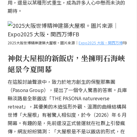
用，還是以某種形式重生，成為許多人心中懸而未決的
期待。
2025大阪世博精神建築大屋根。圖片來源｜
Expo2025 大阪・関西万博
FB
神似大屋根的新飯店，坐擁明石海峽
絕景今夏開幕
在這股討論聲浪中，致力於地方創生的保聖那集團
（Pasona Group），提出了一個令人驚喜的答案。兵庫
縣淡路島全新飯店「THE PASONA natureverse
retreat」，其優美的木造弧形外觀、溫潤的曲線結構與
世博「大屋根」有著驚人相似度，於今（2026）年 6 月
開幕。有趣的是，先前還沒正式營運就在社群上引發瘋
傳，網友紛紛猜測：「大屋根是不是以飯店的形式，在