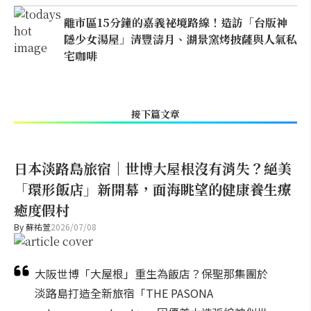
離市區15分鐘的嘉義祕境路線！造訪「台版神
隱少女湯屋」清豐濤月、湖景窯烤披薩與人氣私
宅咖啡
接下篇文章
日本淡路島旅宿｜世博大屋根沒有消失？絕美
「環形飯店」新開幕，面海眺望的健康養生療
癒度假村
By
蘇祐萱
2026/07/08
大阪世博「大屋根」重生為飯店？保聖那集團於
淡路島打造全新旅宿「THE PASONA