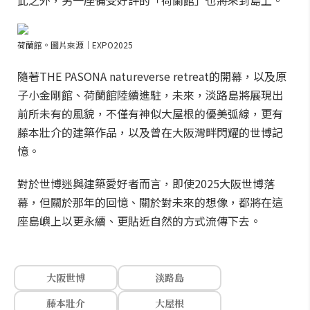
此之外，另一座備受好評的「荷蘭館」也將來到島上。
荷蘭館。圖片來源｜EXPO2025
隨著THE PASONA natureverse retreat的開幕，以及原
子小金剛館、荷蘭館陸續進駐，未來，淡路島將展現出
前所未有的風貌，不僅有神似大屋根的優美弧線，更有
藤本壯介的建築作品，以及曾在大阪灣畔閃耀的世博記
憶。
對於世博迷與建築愛好者而言，即使2025大阪世博落
幕，但關於那年的回憶、關於對未來的想像，都將在這
座島嶼上以更永續、更貼近自然的方式流傳下去。
大阪世博
淡路島
藤本壯介
大屋根