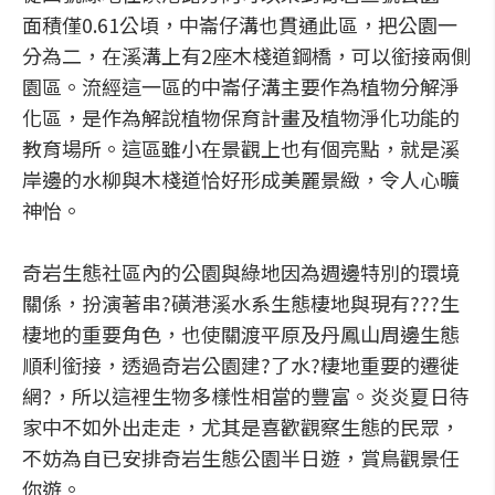
面積僅0.61公頃，中崙仔溝也貫通此區，把公園一
分為二，在溪溝上有2座木棧道鋼橋，可以銜接兩側
園區。流經這一區的中崙仔溝主要作為植物分解淨
化區，是作為解說植物保育計畫及植物淨化功能的
教育場所。這區雖小在景觀上也有個亮點，就是溪
岸邊的水柳與木棧道恰好形成美麗景緻，令人心曠
神怡。
奇岩生態社區內的公園與綠地因為週邊特別的環境
關係，扮演著串?磺港溪水系生態棲地與現有???生
棲地的重要角色，也使關渡平原及丹鳳山周邊生態
順利銜接，透過奇岩公園建?了水?棲地重要的遷徙
網?，所以這裡生物多樣性相當的豐富。炎炎夏日待
家中不如外出走走，尤其是喜歡觀察生態的民眾，
不妨為自已安排奇岩生態公園半日遊，賞鳥觀景任
你遊。