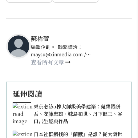
蘇祐萱
編輯企劃。 聯繫請洽：
maysu@xinmedia.com /
may860527@gmail.com
查看所有文章
延伸閱讀
東京必訪5棟大師級美學建築：蒐集隈研
吾、安藤忠雄、妹島和世、丹下健三、谷
口吉生經典作品
日本社群瘋找的「蘭獸」是誰？從大阪世