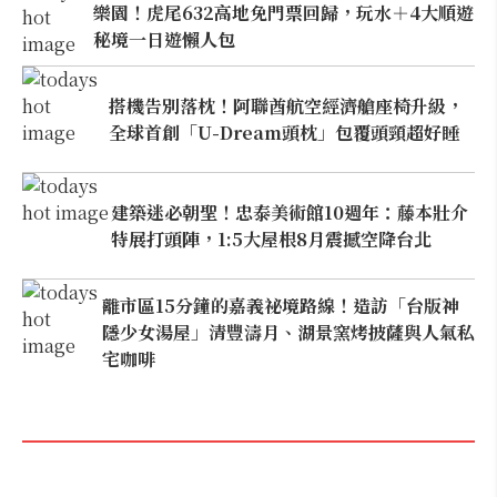
樂園！虎尾632高地免門票回歸，玩水＋4大順遊
秘境一日遊懶人包
搭機告別落枕！阿聯酋航空經濟艙座椅升級，
全球首創「U-Dream頭枕」包覆頭頸超好睡
建築迷必朝聖！忠泰美術館10週年：藤本壯介
特展打頭陣，1:5大屋根8月震撼空降台北
離市區15分鐘的嘉義祕境路線！造訪「台版神
隱少女湯屋」清豐濤月、湖景窯烤披薩與人氣私
宅咖啡