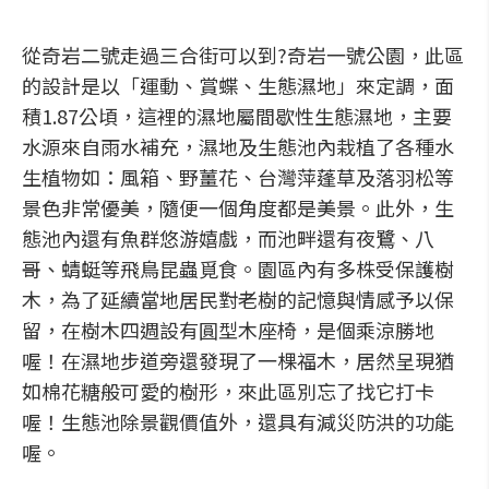
從奇岩二號走過三合街可以到?奇岩一號公園，此區
的設計是以「運動、賞蝶、生態濕地」來定調，面
積1.87公頃，這裡的濕地屬間歇性生態濕地，主要
水源來自雨水補充，濕地及生態池內栽植了各種水
生植物如：風箱、野薑花、台灣萍蓬草及落羽松等
景色非常優美，隨便一個角度都是美景。此外，生
態池內還有魚群悠游嬉戲，而池畔還有夜鷺、八
哥、蜻蜓等飛鳥昆蟲覓食。園區內有多株受保護樹
木，為了延續當地居民對老樹的記憶與情感予以保
留，在樹木四週設有圓型木座椅，是個乘涼勝地
喔！在濕地步道旁還發現了一棵福木，居然呈現猶
如棉花糖般可愛的樹形，來此區別忘了找它打卡
喔！生態池除景觀價值外，還具有減災防洪的功能
喔。