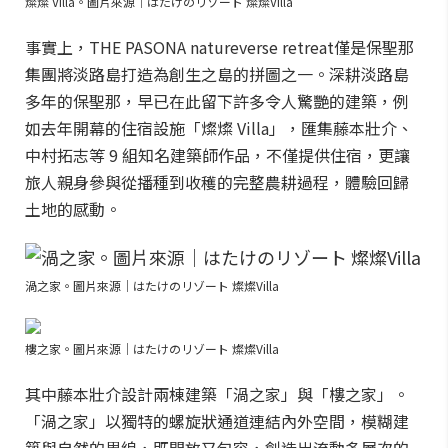
燦燦 Villa。圖片來源｜はたけのリゾート 燦燦Villa
事實上，THE PASONA natureverse retreat僅是保聖那
集團將淡路島打造為創生之島的拼圖之一。深耕淡路島
多年的保聖那，早已在此留下許多令人驚艷的建築，例
如去年開幕的住宿設施「燦燦 Villa」，匯集藤本壯介、
中村拓志等 9 組知名建築師作品，不僅提供住宿，更讓
旅人親身參與從播種到收穫的完整農耕過程，體驗回歸
土地的感動。
渦之家。圖片來源｜はたけのリゾート 燦燦Villa
樓之家。圖片來源｜はたけのリゾート 燦燦Villa
其中藤本壯介設計兩棟建築「渦之家」與「樓之家」。
「渦之家」以獨特的螺旋狀通道連結內外空間，模糊建