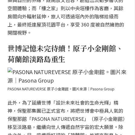
築與自然的界線，既開放又包容，創造出流動多層次的
空間體驗；而「樓之家」則以中央塔樓作為客廳，其餘
房間向外輻射延伸，旅人可透過塔內外的階梯拾級而
上，最終抵達屋頂花園平台，享受 360 度被自然擁抱的
開闊視野。
世博記憶未完待續！原子小金剛館、
荷蘭館淡路島重生
PASONA NATUREVERSE 原子小金剛館。圖片來源｜Pasona Group
此外，為了延續世博「設計未來社會的生命光輝」精
神，保聖那集團已正式宣布，將把世博會中極具人氣的
保聖那館「PASONA NATUREVERSE」（原子小金剛館）
移至淡路島，繼續向世人傳遞自然宇宙的宏大願景。除