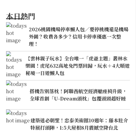
本日熱門
2026桃園機場停車懶人包／要停桃機還是機場
外圍？收費各多少？信用卡停車優惠一次整
理！
【雲林親子玩水】全台唯一「虎爺主題」叢林水
樂園！虎尾632高地免門票回歸，玩水＋4大順遊
秘境一日遊懶人包
搭機告別落枕！阿聯酋航空經濟艙座椅升級，
全球首創「U-Dream頭枕」包覆頭頸超好睡
建築迷必朝聖！忠泰美術館10週年：藤本壯介
特展打頭陣，1:5大屋根8月震撼空降台北