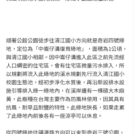
順著公館公園徒步往清江國小方向就是奇岩四號綠
地，定位為「中崙仔溝復育綠地」，面積為1公頃，
與清江國小相鄰。因中崙仔溝進入此區之前先流經
人口綢密的住宅區，會有住宅區微量污水排入，所
以規劃將流入此綠地的溪水規劃先行流入清江國小
校園生態池，經初步淨化水質後，再沿新設排水設
施引導排入綠一綠地內，在溪岸邊有一棵碩大木麻
黃，此樹種在台灣主要作為防風林使用，因其具有
抗風、耐旱且耐鹽的特性。此綠地狹長，如果走累
了此綠地內前後各有一座涼亭可以休息。
從四號綠地往磺港路方向可以來到奇岩三號公園，