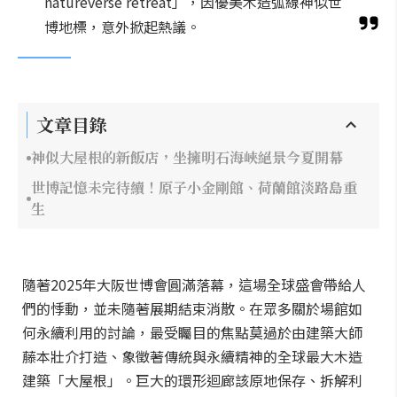
natureverse retreat」，因優美木造弧線神似世
博地標，意外掀起熱議。
文章目錄
神似大屋根的新飯店，坐擁明石海峽絕景今夏開幕
世博記憶未完待續！原子小金剛館、荷蘭館淡路島重
生
隨著2025年大阪世博會圓滿落幕，這場全球盛會帶給人
們的悸動，並未隨著展期結束消散。在眾多關於場館如
何永續利用的討論，最受矚目的焦點莫過於由建築大師
藤本壯介打造、象徵著傳統與永續精神的全球最大木造
建築「大屋根」。巨大的環形迴廊該原地保存、拆解利