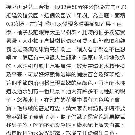
接著再沿著三合街一段82巷50弄往公館路方向可以
抵達公館公園，這個公園以「果樹」為主題，面積
0.9公頃，在這裡你可以發現多種果樹如芒果、芭
樂、柚子及龍眼等大量果樹群。此時的柚子樹結實
纍纍，大小柚子高掛樹稍很是可愛，此外龍眼和蓮
霧也是滿滿的果實高掛樹上，讓人看了都忍不住想
嚐嚐。這區有一座很大生態池，是原有的埤塘改造
的，水源引丹鳳山水系補注，散步在環池木棧步道
及平臺，可以好好觀賞沿岸的蜘蛛百合及落羽松，
這個季節的落羽松呈現翠嫩的草綠色，再搭配木棧
道及池水別有一番風景。池內有許多不同種類的鴨
子，悠游水上，在池岸的花叢中還有黑色鴨子寶
寶，毛絨絨的甚是可愛，請大家去拜訪鴨子時不要
驚嚇到鴨子寶寶了喔。鴨子們餓了還會跑到果樹區
找果子吃，吃的不亦樂呼呢。綠水配上藍天白雲，
微風吹拂池水波光粼粼，形成了此處絕佳景色。