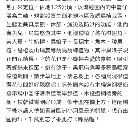
態」來定位，佔地1.25公頃，以流經園內的中崙仔
溝為主軸，規劃設置生態池親水區及誘鳥植栽區，
生態池兼具景觀、休憩、減災及防洪的功能，池內
有魚兒、烏龜悠游其中，池邊種植了穗花棋盤角、
美人蕉、牛奶榕、臭娘子、長穗木、魚木、稜果
榕、島榕及山埔姜等誘鳥誘蝶植物，其中臭娘子現
正開花結果，它的花也是小蝴蝶喜愛的食物，吸引
著蝴蝶來採蜜。還有鴿子、黑冠麻鷺等多種鳥類穿
梭植栽間，散步草地上、棲息樹上，各種鳥況很值
得花時間好好觀察呢！另外園內設有木棧道鋼橋銜
接串聯中崙仔溝渠道兩岸步道，木棧道鋼橋旁的
樹，枝幹微彎剛好形成一個半圓在橋上方，搭配橋
下綠水讓人恍如置身歐洲小河風景的錯覺，想有出
國的fu，千萬別忘了來此打卡踩點喔！