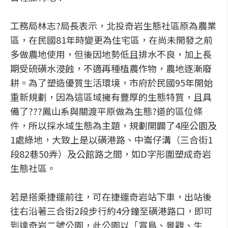
工務局林志?局長表示，北投奇岩生態社區原為農業
區，在民國81年時變更為住宅區，在尚未開發之前
多做農地使用，但後因地勢低且排水不良，加上長
期受硫磺水浸蝕，不適再種植農作物，農地逐漸廢
耕。為了塑造優質生活環境，市府於民國95年開始
重新規劃，因為這區域擁有豐厚的生態特質，且具
備了???鳳山系與關渡平原做為生態?道的區位條
件，所以採水域生態為主題，規劃開闢了4座公園及
1處綠地，大致上是以磺港路、中崙仔溝（三合街1
段82巷50弄）及公館路之間，如D字形圍塑成奇岩
生態社區。
若是搭乘捷運前往，可在捷運奇岩站下車，出站後
往右沿著三合街2段步行約4分鐘至磺港路口，即可
到達奇岩二號公園，此公園以「賞鳥、景觀、生