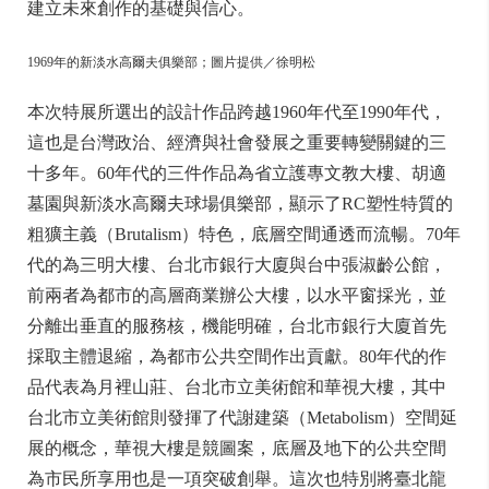
建立未來創作的基礎與信心。
1969年的新淡水高爾夫俱樂部；圖片提供／徐明松
本次特展所選出的設計作品跨越1960年代至1990年代，
這也是台灣政治、經濟與社會發展之重要轉變關鍵的三
十多年。60年代的三件作品為省立護專文教大樓、胡適
墓園與新淡水高爾夫球場俱樂部，顯示了RC塑性特質的
粗獷主義（Brutalism）特色，底層空間通透而流暢。70年
代的為三明大樓、台北市銀行大廈與台中張淑齡公館，
前兩者為都市的高層商業辦公大樓，以水平窗採光，並
分離出垂直的服務核，機能明確，台北市銀行大廈首先
採取主體退縮，為都市公共空間作出貢獻。80年代的作
品代表為月裡山莊、台北市立美術館和華視大樓，其中
台北市立美術館則發揮了代謝建築（Metabolism）空間延
展的概念，華視大樓是競圖案，底層及地下的公共空間
為市民所享用也是一項突破創舉。這次也特別將臺北龍