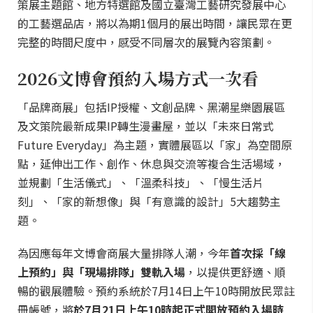
策展主題館、地方特選館及國立臺灣工藝研究發展中心
的工藝選品店，將以為期1個月的展出時間，讓民眾在更
完整的時間尺度中，感受不同層次的展覽內容策劃。
2026文博會預約入場方式一次看
「品牌商展」包括IP授權、文創品牌、黑潮星樂園展區
及文策院最新成果IP轉生漫畫屋，並以「未來日常式
Future Everyday」為主題，實體展區以「家」為空間原
點，延伸出工作、創作、休息與交流等複合生活場域，
並規劃「生活儀式」、「溫柔科技」、「慢生活片
刻」、「家的新想像」與「有意識的設計」5大趨勢主
題。
為因應每年文博會商展大量排隊人潮，今年
首次採「線
上預約」與「現場排隊」雙軌入場
，以提供更舒適、順
暢的觀展體驗。預約系統於7月14日上午10時開放民眾註
冊帳號，將
於7月21日上午10時起正式開放預約入場時