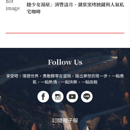
隱少女湯屋」清豐濤月、湖景窯烤披薩與人氣私
宅咖啡
Follow Us
享受吧！環遊世界，勇敢歸零去冒險，踏出夢想的第一步。一點勇
氣，一點熱情，一點快樂，一點挑戰
訂閱電子報