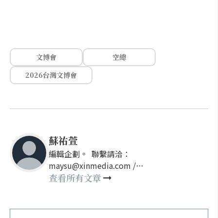
文博會
空總
2026台灣文博會
蘇祐萱
編輯企劃。 聯繫請洽：
maysu@xinmedia.com /
may860527@gmail.com
查看所有文章