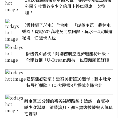
外圍？收費各多少？信用卡停車優惠一次整
理！
【雲林親子玩水】全台唯一「虎爺主題」叢林水
樂園！虎尾632高地免門票回歸，玩水＋4大順遊
秘境一日遊懶人包
搭機告別落枕！阿聯酋航空經濟艙座椅升級，
全球首創「U-Dream頭枕」包覆頭頸超好睡
建築迷必朝聖！忠泰美術館10週年：藤本壯介
特展打頭陣，1:5大屋根8月震撼空降台北
離市區15分鐘的嘉義祕境路線！造訪「台版神
隱少女湯屋」清豐濤月、湖景窯烤披薩與人氣私
宅咖啡