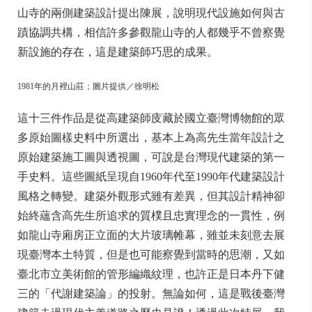
山寺的兩側建築設計提出陳展，說明現代設施如何與古
蹟協調共構，相信許多參觀龍山寺的人都幾乎不曾察覺
新設施的存在，這是建築師巧思的成果。
1981年的月裡山莊；圖片提供／徐明松
這十三件作品是從高建築師庋藏於國立臺灣博物館的眾
多原始圖樣史料中所選出，基本上為高先生當年設計之
原始建築施工圖與透視圖，可說是台灣現代建築的第一
手史料。這些圖紙呈現自1960年代至1990年代建築設計
風格之轉變。建築外觀形式雖有差異，但其設計精神卻
始終蘊含高先生所追求的質樸且忠實理念的一貫性，例
如龍山寺廂房正立面的大片玻璃帷幕，雖並未刻意去展
現臺灣本土特質，但是也可能察覺到當時的思潮，又如
臺北市立美術館的管形編織紋理，也許正是日本丹下健
三的「代謝建築論」的投射。無論如何，這是戰後臺灣