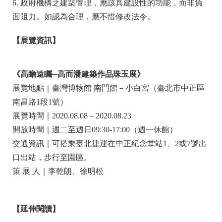
6. 政府機構之建築管理，應該具建設性的功能，而非負
面阻力。如認為合理，應不惜修改法令。
【展覽資訊】
《高瞻遠矚─高而潘建築作品珠玉展》
展覽地點｜臺灣博物館 南門館－小白宮（臺北市中正區
南昌路1段1號）
展覽時
間｜2020.08.08 – 2020.08.23
開放時間｜週二至週日09:30-17:00（週一休館）
交通資訊｜可搭乘臺北捷運在中正紀念堂站1、2或7號出
口出站，步行至園區。
策 展 人｜李乾朗、徐明松
【延伸閱讀】