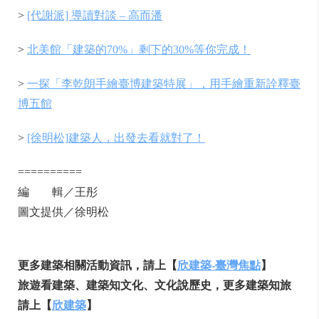
>
[代謝派] 導讀對談 – 高而潘
>
北美館「建築的70%」剩下的30%等你完成！
>
一探「李乾朗手繪臺博建築特展」，用手繪重新詮釋臺
博五館
>
[徐明松]建築人，出發去看就對了！
==========
編 輯／王彤
圖文提供／徐明松
更多建築相關活動資訊，請上【
欣建築-臺灣焦點
】
旅遊看建築、建築知文化、文化說歷史，更多建築知旅
請上【
欣建築
】