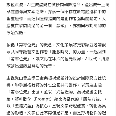
數位洪流，AI生成能夠在微秒間轉譯指令，產出成千上萬
華麗圖像與文本之際，探索一個不存在於電腦邏輯中的
幽靈座標，而這個座標指向的是創作者撥動開關前，大
腦皮質瞬間閃過的第一個「念頭」，亦如同啟動萬物的
原始咒語。
依循「第零位元」的概念，文化策展將更彰顯並邀請觀
眾共同守護藝文創作者「起念瞬間」的力量，一起回到
「第零位元」，讓文化在冰冷的位元世界、AI世代，持續
散發出溫熱且鮮活的光芒。
主視覺由曾主導三金典禮視覺設計的設計團隊究方社統
籌，聯手風格獨特的外也企画共同創作，以策展主題
「第零位元」出發，並以「咒語造物」為視覺畫面概
念，將AI指令（Prompt）類比為當代的「魔法咒語」，
以「型隨咒語」為核心，呈現文字跨越虛實，轉化為具
體的形體。文字在此不再僅是訊息，而是形構物件的起