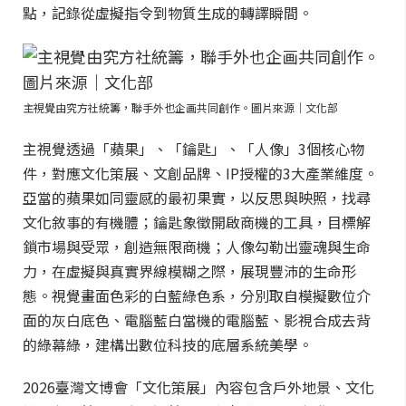
點，記錄從虛擬指令到物質生成的轉譯瞬間。
主視覺由究方社統籌，聯手外也企画共同創作。圖片來源｜文化部
主視覺透過「蘋果」、「鑰匙」、「人像」3個核心物
件，對應文化策展、文創品牌、IP授權的3大產業維度。
亞當的蘋果如同靈感的最初果實，以反思與映照，找尋
文化敘事的有機體；鑰匙象徵開啟商機的工具，目標解
鎖市場與受眾，創造無限商機；人像勾勒出靈魂與生命
力，在虛擬與真實界線模糊之際，展現豐沛的生命形
態。視覺畫面色彩的白藍綠色系，分別取自模擬數位介
面的灰白底色、電腦藍白當機的電腦藍、影視合成去背
的綠幕綠，建構出數位科技的底層系統美學。
2026臺灣文博會「文化策展」內容包含戶外地景、文化