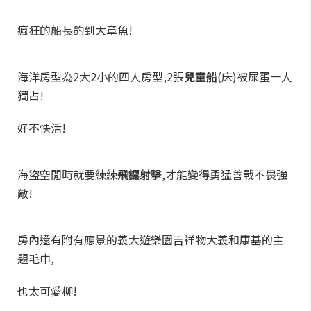
瘋狂的船長釣到大章魚!
海洋房型為2大2小的四人房型,2張
兒童船
(床)被屎蛋一人
獨占!
好不快活!
海盜空閒時就要練練
飛鏢射擊
,才能變得勇猛善戰不畏強
敵!
房內還有附有應景的義大遊樂園吉祥物大義和康基的主
題毛巾,
也太可愛柳!