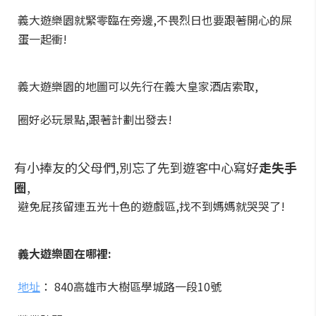
義大遊樂園就緊零臨在旁邊,不畏烈日也要跟著開心的屎
蛋一起衝!
義大遊樂園的地圖可以先行在義大皇家酒店索取,
圈好必玩景點,跟著計劃出發去!
有小捧友的父母們,別忘了先到遊客中心寫好
走失手
圈
,
避免屁孩留連五光十色的遊戲區,找不到媽媽就哭哭了!
義大遊樂園在哪裡:
地址
： 840高雄市大樹區學城路一段10號