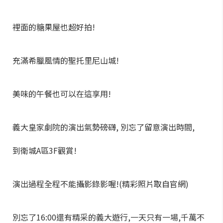
裡面的糖果屋也超好拍!
充滿希臘風情的聖托里尼山城!
美味的午餐也可以在這享用!
義大皇家劇院的演出氣勢磅礴, 別忘了留意演出時間,
到衛城A區3F觀賞!
演出過程全程不能攝影錄影喔!(精彩照片取自官網)
別忘了16:00還有精采的義大遊行,一天只有一場,千萬不