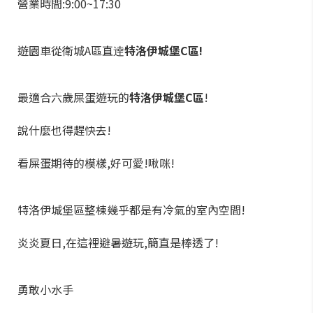
營業時間:9:00~17:30
遊園車從衛城A區直逹
特洛伊城堡C區!
最適合六歲屎蛋遊玩的
特洛伊城堡C區
!
說什麼也得趕快去!
看屎蛋期待的模樣,好可愛!啾咪!
特洛伊城堡區整棟幾乎都是有冷氣的室內空間!
炎炎夏日,在這裡避暑遊玩,簡直是棒透了!
勇敢小水手