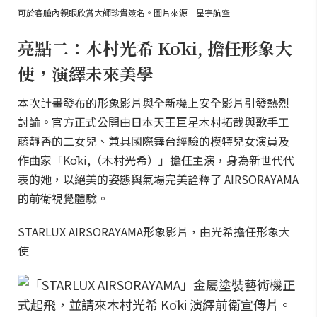
可於客艙內親眼欣賞大師珍貴簽名。圖片來源｜星宇航空
亮點二：木村光希 Kōki, 擔任形象大
使，演繹未來美學
本次計畫發布的形象影片與全新機上安全影片引發熱烈
討論。官方正式公開由日本天王巨星木村拓哉與歌手工
藤靜香的二女兒、兼具國際舞台經驗的模特兒女演員及
作曲家「Kōki,（木村光希）」擔任主演，身為新世代代
表的她，以絕美的姿態與氣場完美詮釋了 AIRSORAYAMA
的前衛視覺體驗。
STARLUX AIRSORAYAMA形象影片，由光希擔任形象大
使