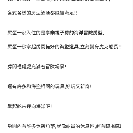
各式各樣的房型通通都能被滿足!!
屎蛋一家入住的是
享樂親子房的海洋冒險房型
,
屎蛋一秒拿起房間備好的
海盜道具
,立刻變身虎克船長!!
房間裡處處充滿著冒險場景!
還有許多和海盜相關的玩具,好玩又新奇!
掌起舵來迎向海洋吧!
房間內有許多休憩角落,就像船員的休息區,超有臨場感!