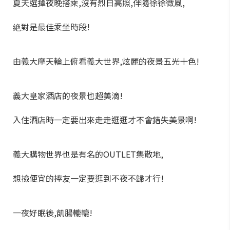
夏天選擇夜晚搭乘,沒有烈日高照,伴隨徐徐微風,
絶對是最佳乘坐時段!
由義大摩天輪上俯看義大世界,炫麗的夜景五光十色!
義大皇家酒店的夜景也超美滴!
入住酒店時一定要出來走走逛逛才不會錯失美景啊!
義大購物世界也是有名的OUTLET集散地,
想撿便宜的捧友一定要逛到不夜不歸才行!
一夜好眠後,飢腸轆轆!