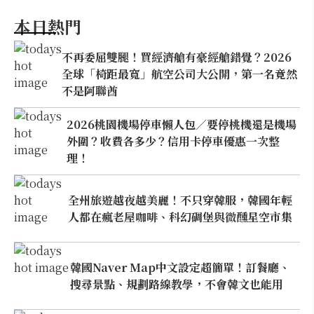
本日熱門
不再委屈雙腿！買經濟艙有豪經艙錯覺？2026
全球「椅距最寬」航空公司大公開，第一名竟然
不是阿聯酋
2026桃園機場停車懶人包／要停桃機還是機場
外圍？收費各多少？信用卡停車優惠一次整
理！
全州旅遊越夜越美麗！不只穿韓服，韓國年輕
人都在瘋老屋咖啡、科幻碉堡與微醺星空市集
韓國Naver Map中文設定超簡單！訂餐廳、
搜尋景點、規劃路線教學，不會韓文也能用