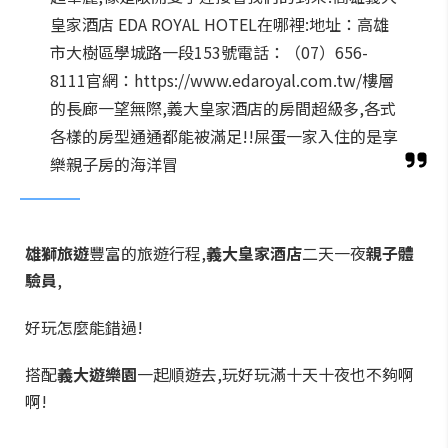
皇家酒店 EDA ROYAL HOTEL在哪裡:地址：高雄
市大樹區學城路一段153號電話：（07）656-
8111官網：https://www.edaroyal.com.tw/樓層
的長廊一望無際,義大皇家酒店的房間超級多,各式
各樣的房型通通都能被滿足!!屎蛋一家入住的是享
樂親子房的海洋冒
雄獅旅遊
豐富的旅遊行程,
義大皇家酒店
二天一夜
親子體
驗員
,
好玩怎麼能錯過!
搭配
義大遊樂園
一起順遊去,玩好玩滿十天十夜也不夠啊
啊!