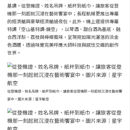
基調。從登機證、姓名吊牌、紙杯到紙巾，讓旅客從登
機那一刻起就沉浸在藝術饗宴中；長程航線更推出專屬
的經濟艙與豪華經濟艙過夜包。此外，機上還提供專屬
特調「空山基特調-鏡空」，以琴酒、甜白酒為基底，融
合西洋梨、荔枝與檸檬風味，呈現宛如陽光灑落的淡金
色酒體，透過味覺完美呼應大師科技與感性交織的創作
世界。
從登機證、姓名吊牌、紙杯到紙巾，讓旅客從登機那一刻起就沉浸在藝術饗
宴中。圖片來源｜星宇航空