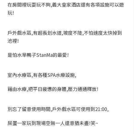
在房間裡玩耍玩不夠,義大皇家酒店還有各項設施可以遊
玩!
戶外戲水區,有超長划水道,坡度不陡,不怕速度太快掉到
池裡!
是怕水旱鴨子StanMa的最愛!
室內水療區,有各種SPA水療設施,
藉由水療,把平日疲憊的身體,壓力通通釋放!
別忘了留意使用時間,戶外戲水區可使用到21:00,
屎蛋一家玩到現場空無一人還意猶未盡!笑~