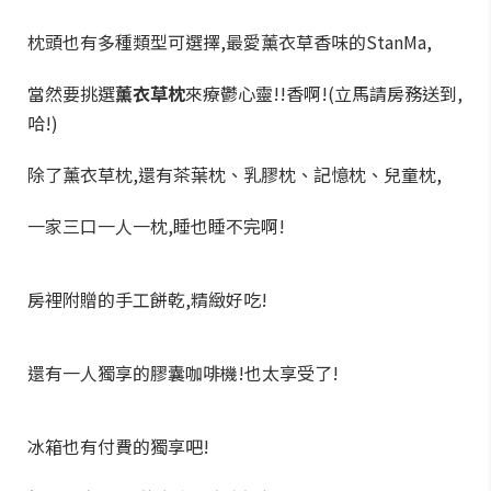
枕頭也有多種類型可選擇,最愛薰衣草香味的StanMa,
當然要挑選
薰衣草枕
來療鬱心靈!!香啊!(立馬請房務送到,
哈!)
除了薰衣草枕,還有茶葉枕、乳膠枕、記憶枕、兒童枕,
一家三口一人一枕,睡也睡不完啊!
房裡附贈的手工餅乾,精緻好吃!
還有一人獨享的膠囊咖啡機!也太享受了!
冰箱也有付費的獨享吧!