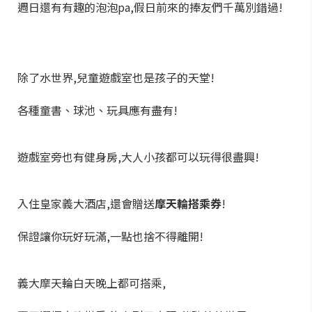
週日還有有趣的泡泡pa,假日前來的捧友們千萬別錯過!
除了水世界,兒童遊戲室也是孩子的天堂!
各種童書、球池、玩具應有盡有!
遊戲室旁也有健身房,大人小孩都可以玩得很盡興!
入住皇家義大酒店,還會贈送
摩天輪搭乘券
!
保證讓你玩好玩滿,一點也捨不得離開!
義大摩天輪白天晚上都可搭乘,