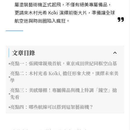
屬塗裝藝術機正式起飛，不僅有絕美專屬備品，
更請來木村光希 Kōki 演繹前衛大片，準備讓全球
航空迷與時尚圈陷入瘋狂。
文章目錄
亮點一：張國煒親飛首航，東京成田世紀同框空山基
亮點二：木村光希 Kōki, 擔任形象大使，演繹未來美
學
亮點三：美感爆棚！專屬備品與機上特調「鏡空」搶
先看
亮點四：哪些航線可以搭到這架藝術機？