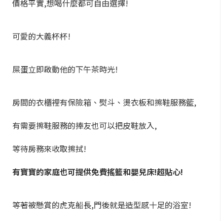
價格平實,想喝什麼都可自由選擇!
可愛的大義杯杯!
屎蛋立即啟動他的下午茶時光!
房間的衣櫃裡有保險箱、熨斗、燙衣板和擦鞋服務籃,
有需要擦鞋服務的捧友也可以把皮鞋放入,
等待房務來收取擦拭!
有寶寶的家庭也可提供免費搖籃和嬰兒床!超貼心!
等著被懸賞的虎克船長,門後就是造型感十足的浴室!