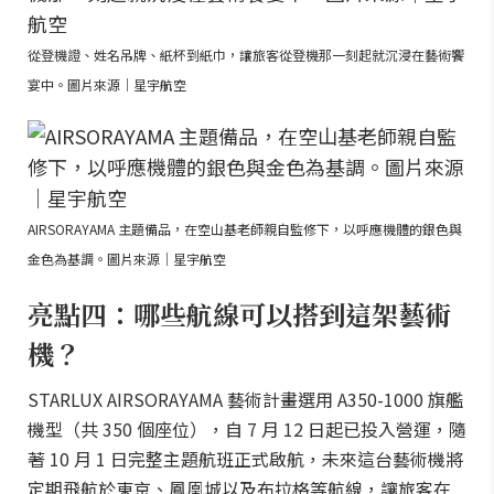
從登機證、姓名吊牌、紙杯到紙巾，讓旅客從登機那一刻起就沉浸在藝術饗
宴中。圖片來源｜星宇航空
AIRSORAYAMA 主題備品，在空山基老師親自監修下，以呼應機體的銀色與
金色為基調。圖片來源｜星宇航空
亮點四：哪些航線可以搭到這架藝術
機？
STARLUX AIRSORAYAMA 藝術計畫選用 A350-1000 旗艦
機型（共 350 個座位），自 7 月 12 日起已投入營運，隨
著 10 月 1 日完整主題航班正式啟航，未來這台藝術機將
定期飛航於東京、鳳凰城以及布拉格等航線，讓旅客在