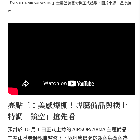
「STARLUX AIRSORAYAMA」金屬塗裝藝術機正式起飛。圖片來源｜星宇航
空
亮點三：美感爆棚！專屬備品與機上
特調「鏡空」搶先看
預計於 10 月 1 日正式上線的 AIRSORAYAMA 主題備品，
在空山基老師親自監修下，以呼應機體的銀色與金色為