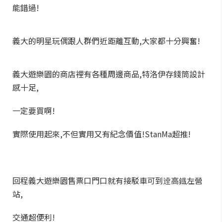
能錯過!
義大的明星玩偶跟人群們近距離互動,大家都十分興奮!
義大遊樂園的商店裡有各種周邊商品,特洛伊存錢筒設計
感十足,
一定要買啊!
實際使用起來,不但實用又有紀念價值!StanMa超推!
回程義大遊樂園售票口門口就有接駁車可到逹高鐡左營
站,
交通超便利!