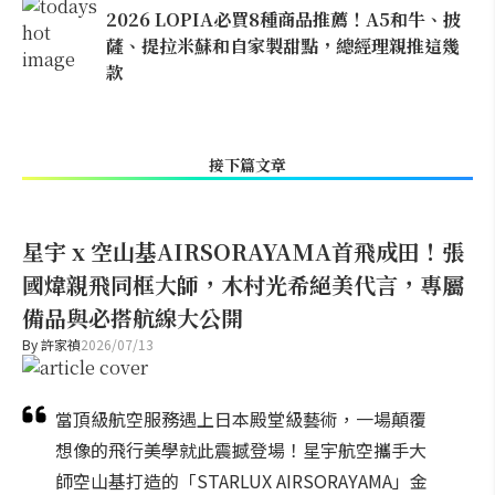
2026 LOPIA必買8種商品推薦！A5和牛、披
薩、提拉米蘇和自家製甜點，總經理親推這幾
款
接下篇文章
星宇 x 空山基AIRSORAYAMA首飛成田！張
國煒親飛同框大師，木村光希絕美代言，專屬
備品與必搭航線大公開
By
許家禎
2026/07/13
當頂級航空服務遇上日本殿堂級藝術，一場顛覆
想像的飛行美學就此震撼登場！星宇航空攜手大
師空山基打造的「STARLUX AIRSORAYAMA」金