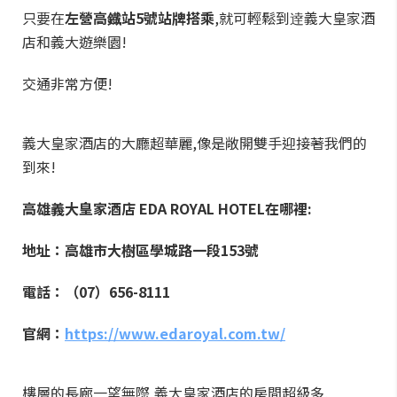
只要在
左營高鐡站5號站牌搭乘
,就可輕鬆到逹義大皇家酒
店和義大遊樂園!
交通非常方便!
義大皇家酒店的大廳超華麗,像是敞開雙手迎接著我們的
到來!
高雄義大皇家酒店 EDA ROYAL HOTEL在哪裡:
地址：高雄市大樹區學城路一段153號
電話：（07）656-8111
官網：
https://www.edaroyal.com.tw/
樓層的長廊一望無際,義大皇家酒店的房間超級多,