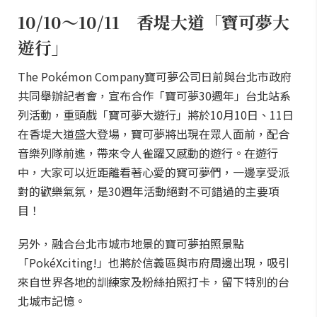
10/10～10/11 香堤大道「寶可夢大
遊行」
The Pokémon Company寶可夢公司日前與台北市政府
共同舉辦記者會，宣布合作「寶可夢30週年」台北站系
列活動，重頭戲「寶可夢大遊行」將於10月10日、11日
在香堤大道盛大登場，寶可夢將出現在眾人面前，配合
音樂列隊前進，帶來令人雀躍又感動的遊行。在遊行
中，大家可以近距離看著心愛的寶可夢們，一邊享受派
對的歡樂氣氛，是30週年活動絕對不可錯過的主要項
目！
另外，融合台北市城市地景的寶可夢拍照景點
「PokéXciting!」也將於信義區與市府周邊出現，吸引
來自世界各地的訓練家及粉絲拍照打卡，留下特別的台
北城市記憶。