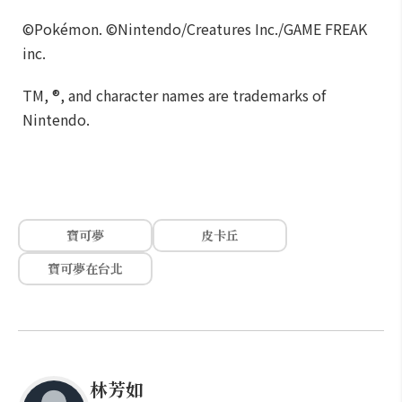
©Pokémon. ©Nintendo/Creatures Inc./GAME FREAK
inc.
TM, ®, and character names are trademarks of
Nintendo.
寶可夢
皮卡丘
寶可夢在台北
林芳如