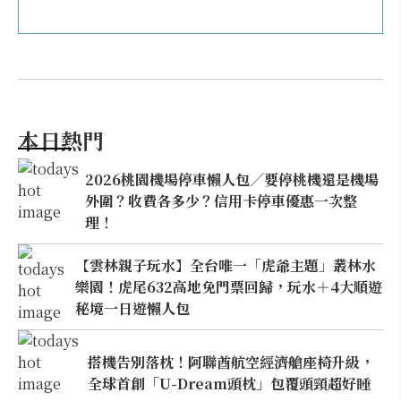
本日熱門
2026桃園機場停車懶人包／要停桃機還是機場
外圍？收費各多少？信用卡停車優惠一次整
理！
【雲林親子玩水】全台唯一「虎爺主題」叢林水
樂園！虎尾632高地免門票回歸，玩水＋4大順遊
秘境一日遊懶人包
搭機告別落枕！阿聯酋航空經濟艙座椅升級，
全球首創「U-Dream頭枕」包覆頭頸超好睡