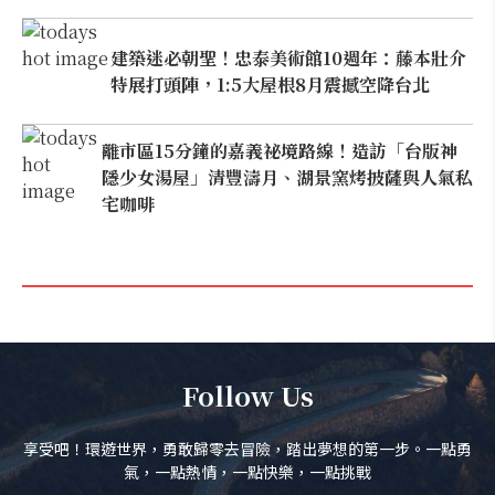
建築迷必朝聖！忠泰美術館10週年：藤本壯介
特展打頭陣，1:5大屋根8月震撼空降台北
離市區15分鐘的嘉義祕境路線！造訪「台版神
隱少女湯屋」清豐濤月、湖景窯烤披薩與人氣私
宅咖啡
Follow Us
享受吧！環遊世界，勇敢歸零去冒險，踏出夢想的第一步。一點勇
氣，一點熱情，一點快樂，一點挑戰