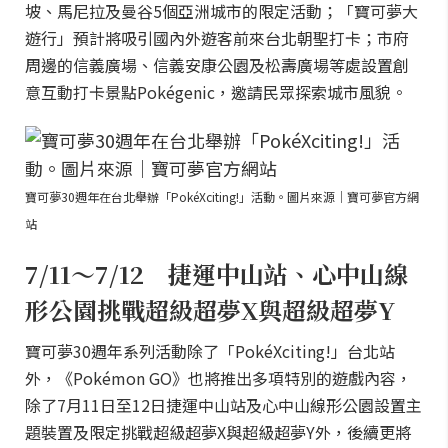
坡、馬尼拉及曼谷5個亞洲城市的限定活動；「寶可夢大
遊行」預計將吸引國內外遊客前來台北朝聖打卡；市府
周邊的信義廣場、信義安康公園及松壽廣場等處設置創
意互動打卡景點Pokégenic，邀請民眾探索城市風貌。
寶可夢30週年在台北舉辦「PokéXciting!」活動。圖片來源｜寶可夢官方網
站
7/11～7/12 捷運中山站、心中山線
形公園挑戰超級超夢X與超級超夢Y
寶可夢30週年系列活動除了「PokéXciting!」台北站
外，《Pokémon GO》也將推出多項特別的遊戲內容，
除了7月11日至12日捷運中山站及心中山線形公園設置主
題裝置及限定挑戰超級超夢X與超級超夢Y外，後續更將