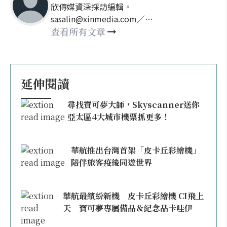
欣傳媒資深採訪編輯。
sasalin@xinmedia.com／
happy21917@gmail.com
查看所有文章
延伸閱讀
尋找寶可夢大師，Skyscanner送你
亞太區4大城市機票抓更多！
華航推出台灣首架「皮卡丘彩繪機」
陪伴旅客疫後同遊世界
華航最繽紛新機 皮卡丘彩繪機 CI飛上
天 寶可夢專屬備品＆紀念品卡哇伊