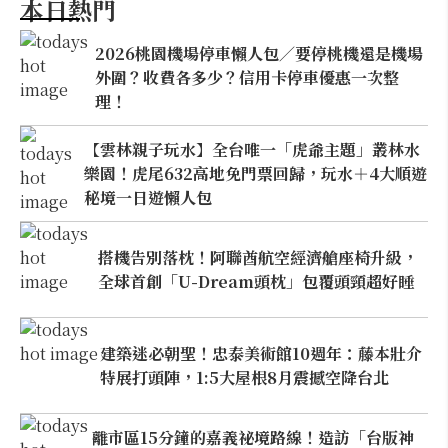
本日熱門
2026桃園機場停車懶人包／要停桃機還是機場
外圍？收費各多少？信用卡停車優惠一次整
理！
【雲林親子玩水】全台唯一「虎爺主題」叢林水
樂園！虎尾632高地免門票回歸，玩水＋4大順遊
秘境一日遊懶人包
搭機告別落枕！阿聯酋航空經濟艙座椅升級，
全球首創「U-Dream頭枕」包覆頭頸超好睡
建築迷必朝聖！忠泰美術館10週年：藤本壯介
特展打頭陣，1:5大屋根8月震撼空降台北
離市區15分鐘的嘉義祕境路線！造訪「台版神