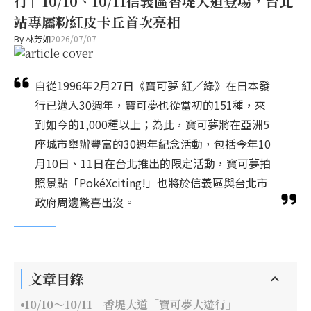
行」10/10、10/11信義區香堤大道登場，台北
站專屬粉紅皮卡丘首次亮相
By
林芳如
2026/07/07
自從1996年2月27日《寶可夢 紅／綠》在日本發
行已邁入30週年，寶可夢也從當初的151種，來
到如今的1,000種以上；為此，寶可夢將在亞洲5
座城市舉辦豐富的30週年紀念活動，包括今年10
月10日、11日在台北推出的限定活動，寶可夢拍
照景點「PokéXciting!」也將於信義區與台北市
政府周邊驚喜出沒。
文章目錄
10/10～10/11 香堤大道「寶可夢大遊行」