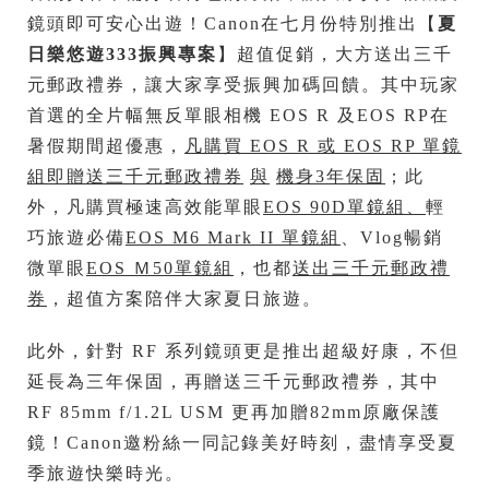
鏡頭即可安心出遊！Canon在七月份特別推出【
夏
日樂悠遊
333
振興專案
】超值促銷，大方送出三千
元郵政禮券，讓大家享受振興加碼回饋。其中玩家
首選的全片幅無反單眼相機 EOS R 及EOS RP在
暑假期間超優惠，
凡購買
EOS R
或
EOS RP
單鏡
組即贈送三千元郵政禮券
與
機身
3
年保固
；此
外，凡購買極速高效能單眼
EOS 90D
單鏡組、
輕
巧旅遊必備
EOS M6 Mark II
單鏡組
、Vlog暢銷
微單眼
EOS
Ｍ
50
單鏡組
，也都
送出三千元郵政禮
券
，超值方案陪伴大家夏日旅遊。
此外，針對 RF 系列鏡頭更是推出超級好康，不但
延長為三年保固，再贈送三千元郵政禮券，其中
RF 85mm f/1.2L USM 更再加贈82mm原廠保護
鏡！Canon邀粉絲一同記錄美好時刻，盡情享受夏
季旅遊快樂時光。