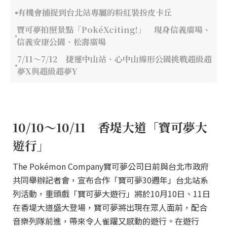
有機會捕捉到台北站專屬的粉紅裝扮皮卡丘
寶可夢拍照景點「PokéXciting!」 現身信義廣場、
信義安康公園、松壽廣場
7/11～7/12 捷運中山站、心中山線形公園挑戰超級超
夢X與超級超夢Y
10/10～10/11 香堤大道「寶可夢大
遊行」
The Pokémon Company寶可夢公司日前與台北市政府
共同舉辦記者會，宣布合作「寶可夢30週年」台北站系
列活動，重頭戲「寶可夢大遊行」將於10月10日、11日
在香堤大道盛大登場，寶可夢將出現在眾人面前，配合
音樂列隊前進，帶來令人雀躍又感動的遊行。在遊行