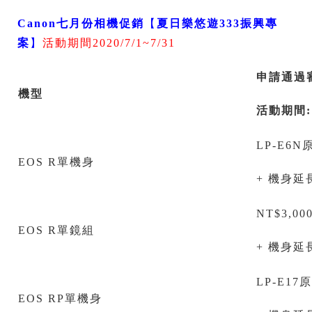
Canon
七月份相機促銷
【
夏日樂悠遊
333
振興專
案
】
活動期間2020/7/1~7/31
申請通過
機型
活動期間
LP-E6N
EOS R單機身
+ 機身
NT$3,0
EOS R單鏡組
+ 機身
LP-E17
EOS RP單機身