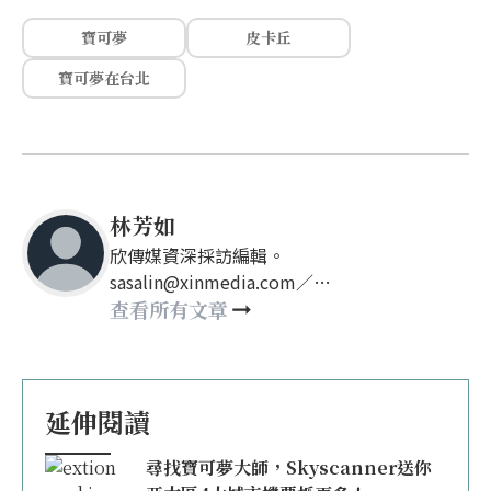
寶可夢
皮卡丘
寶可夢在台北
林芳如
欣傳媒資深採訪編輯。
sasalin@xinmedia.com／
happy21917@gmail.com
查看所有文章
延伸閱讀
尋找寶可夢大師，Skyscanner送你