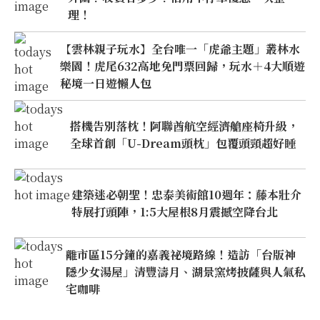
理！
【雲林親子玩水】全台唯一「虎爺主題」叢林水
樂園！虎尾632高地免門票回歸，玩水＋4大順遊
秘境一日遊懶人包
搭機告別落枕！阿聯酋航空經濟艙座椅升級，
全球首創「U-Dream頭枕」包覆頭頸超好睡
建築迷必朝聖！忠泰美術館10週年：藤本壯介
特展打頭陣，1:5大屋根8月震撼空降台北
離市區15分鐘的嘉義祕境路線！造訪「台版神
隱少女湯屋」清豐濤月、湖景窯烤披薩與人氣私
宅咖啡