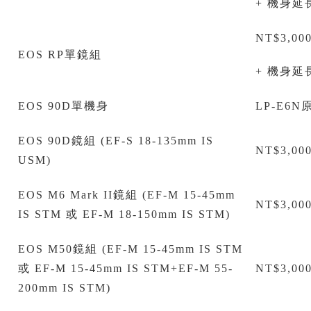
+ 機身
NT$3,0
EOS RP單鏡組
+ 機身
EOS 90D單機身
LP-E6N
EOS 90D鏡組 (EF-S 18-135mm IS
NT$3,0
USM)
EOS M6 Mark II鏡組 (EF-M 15-45mm
NT$3,0
IS STM 或 EF-M 18-150mm IS STM)
EOS M50鏡組 (EF-M 15-45mm IS STM
或 EF-M 15-45mm IS STM+EF-M 55-
NT$3,0
200mm IS STM)