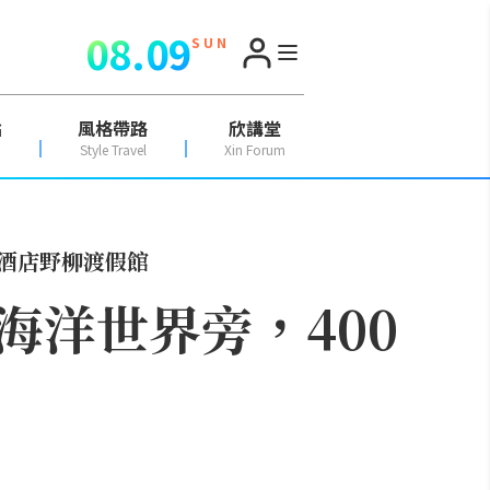
08.09
S U N
點
風格帶路
欣講堂
Style Travel
Xin Forum
酒店野柳渡假館
洋世界旁，400