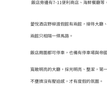
飯店旁邊有7-11便利商店、海鮮餐廳
薆悅酒店野柳渡假館有兩館，接待大廳、
兩館只相隔一條馬路。
飯店周圍都可停車，也備有停車場與帝國
寬敞明亮的大廳，採光明亮、整潔，第
不壅擠沒有壓迫感，才有度假的氛圍。