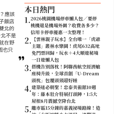
本日熱門
呢？應該
1
.
2026桃園機場停車懶人包／要停
子飯店
桃機還是機場外圍？收費各多少？
雙北的
信用卡停車優惠一次整理！
台北不是
2
.
【雲林親子玩水】全台唯一「虎爺
就在野
主題」叢林水樂園！虎尾632高地
園也只
免門票回歸，玩水＋4大順遊秘境
一日遊懶人包
3
.
搭機告別落枕！阿聯酋航空經濟艙
座椅升級，全球首創「U-Dream
頭枕」包覆頭頸超好睡
4
.
建築迷必朝聖！忠泰美術館10週
年：藤本壯介特展打頭陣，1:5大
屋根8月震撼空降台北
5
.
離市區15分鐘的嘉義祕境路線！造