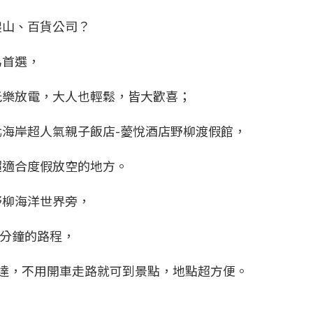
爬山、百貨公司？
為首選，
玩樂放電，大人也輕鬆，皆大歡喜；
海岸超人氣親子飯店-薆悅酒店野柳渡假館，
超適合度假放空的地方。
野柳海洋世界旁，
2分鐘的路程，
達，不用開車走路就可到景點，地點超方便。