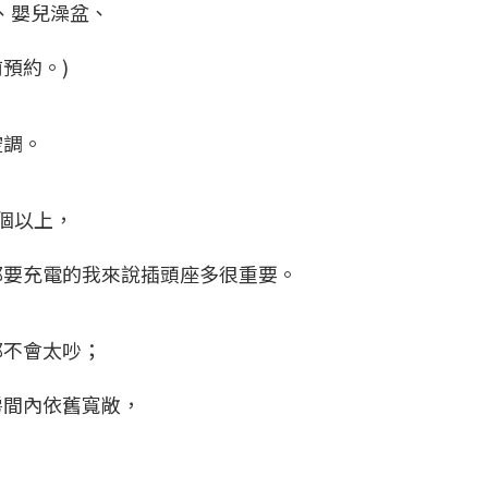
、嬰兒澡盆、
預約。)
空調。
個以上，
都要充電的我來說插頭座多很重要。
都不會太吵；
房間內依舊寬敞，