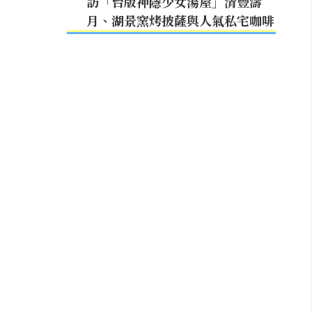
訪「台版神隱少女湯屋」清豐濤
月、湖景窯烤披薩與人氣私宅咖啡