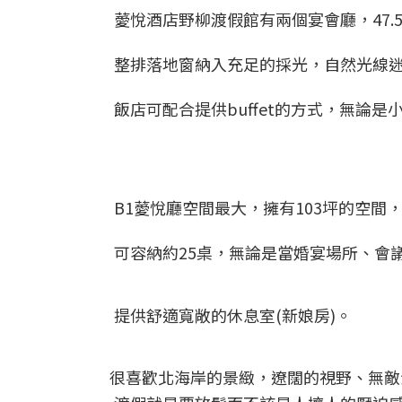
薆悅酒店野柳渡假館有兩個宴會廳，47.
整排落地窗納入充足的採光，自然光線
飯店可配合提供buffet的方式，無論
B1薆悅廳空間最大，擁有103坪的空間
可容納約25桌，無論是當婚宴場所、會
提供舒適寬敞的休息室(新娘房)。
很喜歡北海岸的景緻，遼闊的視野、無敵