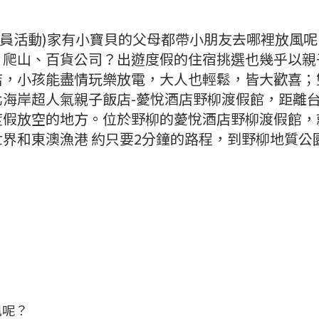
體驗員活動)家有小寶貝的父母都帶小朋友去哪裡放風
、爬山、百貨公司？出遊度假的住宿挑選也幾乎以親
店，小孩能盡情玩樂放電，大人也輕鬆，皆大歡喜；
海岸超人氣親子飯店-薆悅酒店野柳渡假館，距離
度假放空的地方。位於野柳的薆悅酒店野柳渡假館，
界和東澳漁港 約只要2分鐘的路程，到野柳地質公
風呢？