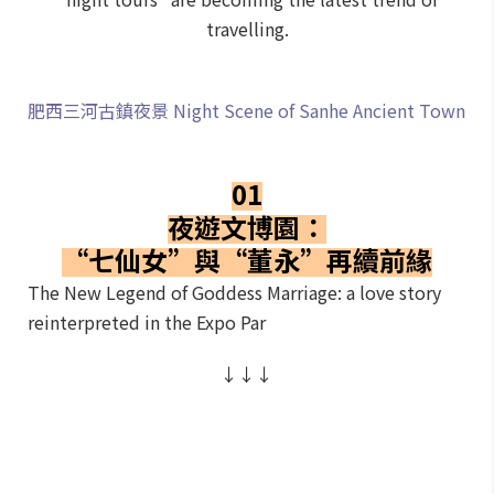
travelling.
肥西三河古鎮夜景 Night Scene of Sanhe Ancient Town
01
夜遊文博園：
“七仙女”與“董永”再續前緣
The New Legend of Goddess Marriage: a love story
reinterpreted in the Expo Par
↓↓↓