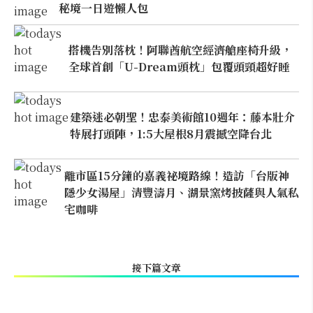
秘境一日遊懶人包
搭機告別落枕！阿聯酋航空經濟艙座椅升級，
全球首創「U-Dream頭枕」包覆頭頸超好睡
建築迷必朝聖！忠泰美術館10週年：藤本壯介
特展打頭陣，1:5大屋根8月震撼空降台北
離市區15分鐘的嘉義祕境路線！造訪「台版神
隱少女湯屋」清豐濤月、湖景窯烤披薩與人氣私
宅咖啡
接下篇文章