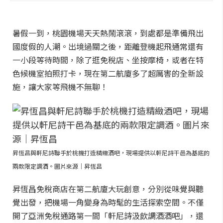
暑假一到，桃園機場天天熱鬧滾滾，到處都是準備飛出
國度假的人潮。出境過關之後，距離登機起飛通常還有
一小段等待時間，除了逛免稅店、坐按摩椅，或者在特
色候機室拍照打卡，現在第二航廈多了超厲害的全新設
施，讓大家等飛機不無聊！
昇恆昌與軒尼詩聯手於桃機打造精緻酒吧，現場提供以軒尼詩干邑為基底的
兩款限定調酒。圖片來源｜昇恆昌
昇恆昌免稅商店在第二航廈大玩創意，分別從味覺與聽
覺出發，把機場一角變身為時髦的生活探索空間。不僅
開了亞洲免稅通路第一間「軒尼詩汲飲調酒酒吧」，還