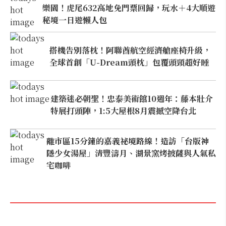
樂園！虎尾632高地免門票回歸，玩水＋4大順遊
秘境一日遊懶人包
搭機告別落枕！阿聯酋航空經濟艙座椅升級，
全球首創「U-Dream頭枕」包覆頭頸超好睡
建築迷必朝聖！忠泰美術館10週年：藤本壯介
特展打頭陣，1:5大屋根8月震撼空降台北
離市區15分鐘的嘉義祕境路線！造訪「台版神
隱少女湯屋」清豐濤月、湖景窯烤披薩與人氣私
宅咖啡