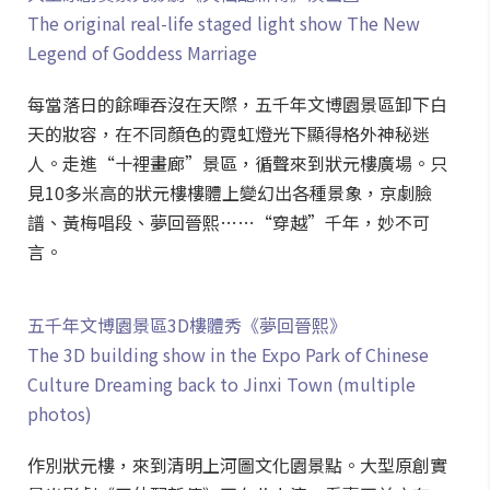
The original real-life staged light show The New
Legend of Goddess Marriage
每當落日的餘暉吞沒在天際，五千年文博園景區卸下白
天的妝容，在不同顏色的霓虹燈光下顯得格外神秘迷
人。走進“十裡畫廊”景區，循聲來到狀元樓廣場。只
見10多米高的狀元樓樓體上變幻出各種景象，京劇臉
譜、黃梅唱段、夢回晉熙……“穿越”千年，妙不可
言。
五千年文博園景區3D樓體秀《夢回晉熙》
The 3D building show in the Expo Park of Chinese
Culture Dreaming back to Jinxi Town (multiple
photos)
作別狀元樓，來到清明上河圖文化園景點。大型原創實