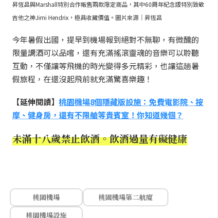
昇恆昌與Marshall特別合作販售兩款限定商品，其中60周年紀念版特別致敬
吉他之神Jimi Hendrix，極具收藏價值。圖片來源｜昇恆昌
今年暑假出國，提早到機場報到絕對不無聊，有微醺的
限量調酒可以品嚐，還有充滿搖滾靈魂的音樂可以聆聽
互動，不僅讓等飛機的時光變得多元精彩，也讓這趟暑
假旅程，在還沒起飛前就充滿驚喜樂趣！
【延伸閱讀】
桃園機場8個隱藏版設施：免費電影院、按
摩、健身房，還有不限艙等貴賓室！你知道幾個？
未滿十八歲禁止飲酒。飲酒過量有礙健康
桃園機場
桃園機場第二航廈
桃園機場設施