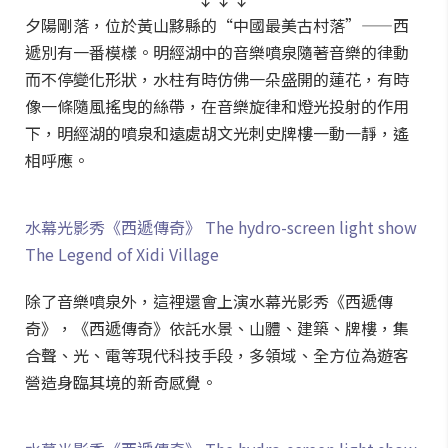
夕陽剛落，位於黃山黟縣的“中國最美古村落”——西
遞別有一番模樣。明經湖中的音樂噴泉隨著音樂的律動
而不停變化形狀，水柱有時仿佛一朵盛開的蓮花，有時
像一條隨風搖曳的絲帶，在音樂旋律和燈光投射的作用
下，明經湖的噴泉和遠處胡文光刺史牌樓一動一靜，遙
相呼應。
水幕光影秀《西遞傳奇》 The hydro-screen light show
The Legend of Xidi Village
除了音樂噴泉外，這裡還會上演水幕光影秀《西遞傳
奇》，《西遞傳奇》依託水景、山體、建築、牌樓，集
合聲、光、電等現代科技手段，多領域、全方位為遊客
營造身臨其境的新奇感覺。