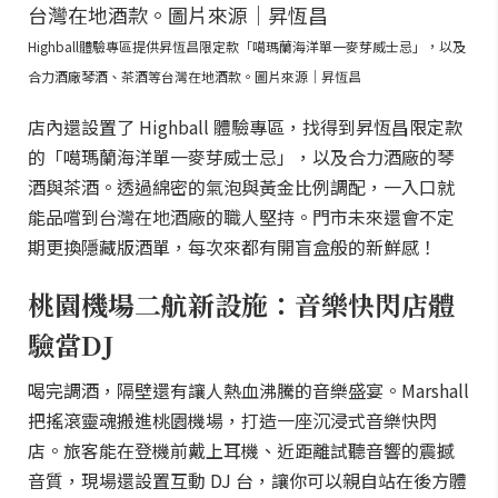
Highball體驗專區提供昇恆昌限定款「噶瑪蘭海洋單一麥芽威士忌」，以及
合力酒廠琴酒、茶酒等台灣在地酒款。圖片來源｜昇恆昌
店內還設置了 Highball 體驗專區，找得到昇恆昌限定款
的「噶瑪蘭海洋單一麥芽威士忌」，以及合力酒廠的琴
酒與茶酒。透過綿密的氣泡與黃金比例調配，一入口就
能品嚐到台灣在地酒廠的職人堅持。門市未來還會不定
期更換隱藏版酒單，每次來都有開盲盒般的新鮮感！
桃園機場二航新設施：音樂快閃店體
驗當DJ
喝完調酒，隔壁還有讓人熱血沸騰的音樂盛宴。Marshall
把搖滾靈魂搬進桃園機場，打造一座沉浸式音樂快閃
店。旅客能在登機前戴上耳機、近距離試聽音響的震撼
音質，現場還設置互動 DJ 台，讓你可以親自站在後方體