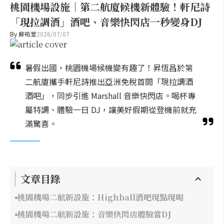
桃園機場設施｜第二航廈候機新體驗！軒尼詩
「現拉調酒」酒吧、音樂快閃店一秒變身DJ
By
蘇祐萱
2026/07/07
暑假出國，桃園機場候機變有趣了！昇恆昌於第
二航廈攜手軒尼詩推出亞洲免稅首間「現拉調酒
酒吧」，同步引進 Marshall 音樂快閃店。喝杯專
屬特調、體驗一日 DJ，讓美好假期從登機前就充
滿驚喜。
文章目錄
桃園機場二航新設施：Highball酒吧現點現喝
桃園機場二航新設施：音樂快閃店體驗當DJ