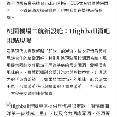
聯手頂級音響品牌 Marshall 引進「沉浸式音樂體驗快閃
店」，不管是酒友還是樂迷，絕對都能在這裡玩得過
癮。
桃園機場二航新設施：Highball酒吧
現點現喝
看準現代人喜歡輕鬆「即飲」的潮流，這次昇恆昌與軒
尼詩合作的精緻酒吧，特別引進現點現拉調酒系統。現
場提供兩款以軒尼詩干邑為基底的限定調酒：愛喝清爽
風味的人，推薦選擇融合薑汁汽水與檸檬香氣、充滿活
力的「東方姜韻」；如果想試試特別的風味，結合法式
干邑、台灣茉莉花茶與蜂蜜的「寶島茉莉」，則帶來東
西方完美交融的味覺驚喜。