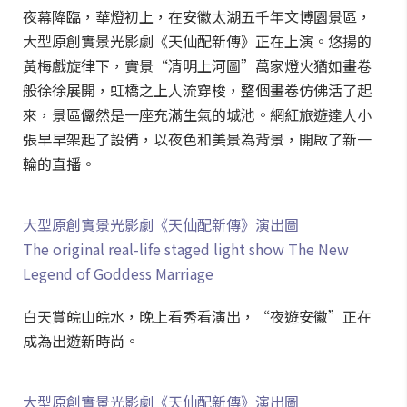
夜幕降臨，華燈初上，在安徽太湖五千年文博園景區，
大型原創實景光影劇《天仙配新傳》正在上演。悠揚的
黃梅戲旋律下，實景“清明上河圖”萬家燈火猶如畫卷
般徐徐展開，虹橋之上人流穿梭，整個畫卷仿佛活了起
來，景區儼然是一座充滿生氣的城池。網紅旅遊達人小
張早早架起了設備，以夜色和美景為背景，開啟了新一
輪的直播。
大型原創實景光影劇《天仙配新傳》演出圖
The original real-life staged light show The New
Legend of Goddess Marriage
白天賞皖山皖水，晚上看秀看演出，“夜遊安徽”正在
成為出遊新時尚。
大型原創實景光影劇《天仙配新傳》演出圖