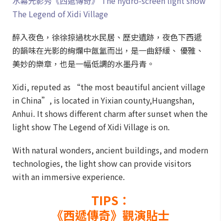
水幕光影秀《西遞傳奇》 The hydro-screen light show
The Legend of Xidi Village
醉入夜色，徐徐掠過枕水民居、歷史遺跡，夜色下西遞
的韻味在光影的絢爛中氤氳而出，是一曲舒緩、 優雅、
美妙的樂章，也是一幅低調的水墨丹青。
Xidi, reputed as “the most beautiful ancient village
in China”, is located in Yixian county,Huangshan,
Anhui. It shows different charm after sunset when the
light show The Legend of Xidi Village is on.
With natural wonders, ancient buildings, and modern
technologies, the light show can provide visitors
with an immersive experience.
TIPS：
《西遞傳奇》觀演貼士