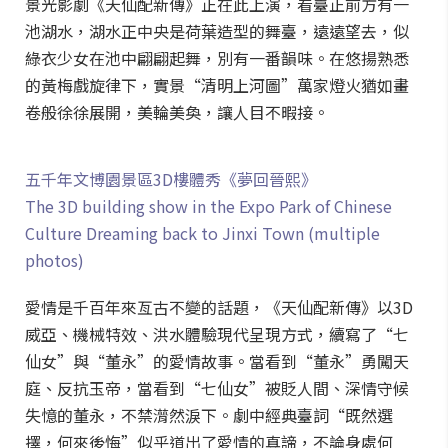
景光影劇《天仙配新傳》正在此上演，看臺正前方有一
池湖水，湖水正中央是荷葉造型的舞臺，遠遠望去，似
綠衣少女在池中翩翩起舞，別有一番韻味。在悠揚熟悉
的黃梅戲旋律下，實景“清明上河圖”萬家燈火猶如畫
卷般徐徐展開，美輪美奐，讓人目不暇接。
五千年文博園景區3D樓體秀《夢回晉熙》
The 3D building show in the Expo Park of Chinese
Culture Dreaming back to Jinxi Town (multiple
photos)
愛情是千百年來亙古不變的話題，《天仙配新傳》以3D
威亞、機械特效、洪水體驗現代呈現方式，續寫了“七
仙女”與“董永”的愛情故事。當看到“董永”勇闖天
庭、反抗玉帝，當看到“七仙女”被貶人間、深情守候
失憶的董永，不禁潸然淚下。劇中經典臺詞“既然選
擇，何來後悔”似乎道出了愛情的真諦，不論身處何