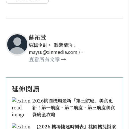
蘇祐萱
編輯企劃。 聯繫請洽：
maysu@xinmedia.com /
may860527@gmail.com
查看所有文章
延伸閱讀
2026桃園機場最新「第三航廈」美食更
新！第一航廈、第二航廈、第三航廈美食
餐廳全攻略
【2026 機場捷運時刻表】桃園機捷搭乘