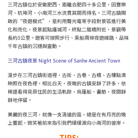
三河古鎮位於安徽肥西，距離合肥四十多公里，因豐樂
河、杭埠河、小南河三水流貫其間而得名。三河古鎮開
啟的“夜遊模式”，是利用聲光電等手段對景區進行美
化和亮化，夜景起點護城河，終點二龍橋附近，景觀帶
長約3公里。遊客可按照步行、乘船兩條夜遊線路，品味
千年古鎮的沉穩與靈動。
三
河古鎮夜景 Night Scene of Sanhe Ancient Town
漫步在三河古鎮街道裡，古街、古巷、古橋、古樓點滴
映照在夜色裡，相比白天，夜晚的古鎮安靜了許多，依
稀還看得見原住民的生活軌跡，烏篷船、畫舫，夜間靜
靜地停留。
美麗的夜三河，就像一支清遠的笛，總是在有月亮的晚
上響起，微笑著前來指引我們緩緩渡向小南河的彼岸。
TIPS: