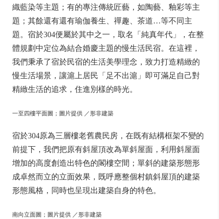
織藍染等主題；有的專注傳統匠藝，如陶藝、釉彩等主
題；其餘還有還有瑜伽養生、禪趣、茶道…等不同主
題。宿於304便屬於其中之一，取名「純真年代」，在整
體規劃中定位為結合婚慶主題的慢生活民宿。在這裡，
我們秉承了宿於民宿的生活美學理念，致力打造精緻的
慢生活場景，讓滬上居民「足不出滬」即可滿足自己對
精緻生活的追求，住進別樣的時光。
一至四樓平面圖；圖片提供 ／形非建築
宿於304原為三層樓老舊農民房，在既有結構框架不變的
前提下，我們把原有斜屋頂改為單斜屋面，利用斜屋面
增加的高度創造出特色的閣樓空間；單斜的建築形態形
成卓然而立的立面效果，既呼應整個村鎮斜屋頂的建築
形態風格，同時也呈現出建築自身的特色。
南向立面圖；圖片提供 ／形非建築