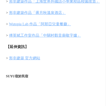
>
形非建築作品「上海世界外國語小學東校區校園改造」
>
形非建築作品「霽月秋溫泉酒店」
>
Wutopia Lab 作品「阿那亞兒童餐廳」
>
傅英斌工作室作品「中關村觀音廟敬字爐」
【延伸資訊】
>
形非建築 官方網站
SUYU宿於民宿