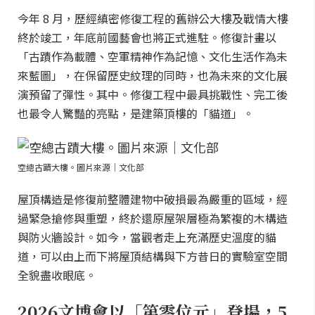
今年 8 月，歷經縝密修復工程的舊辦公大樓及戰情大樓
終於竣工，年底前國藝會也將正式進駐。修復計畫以
「古蹟作為載體、空軍精神作為記憶、文化生活作為未
來藍圖」，在保留歷史紋理的同時，也為未來的文化展
演預留了彈性。其中。修復工程中最具挑戰性、完工後
也最令人驚豔的亮點，是建築頂樓的「貓道」。
空總古蹟大樓。圖片來源｜文化部
屋頂構造是修復前整體建物中破損最為嚴重的區域，經
過緊急搶修與重塑，終於還原屋架層極為繁複的木構造
與防火牆設計。如今，當觀者走上充滿歷史溫度的貓
道，可以由上而下將屋頂結構與下方昔日的實驗室空間
全貌盡收眼底。
2026文博會以「第零位元」登場，5