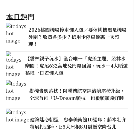
本日熱門
2026桃園機場停車懶人包／要停桃機還是機場
外圍？收費各多少？信用卡停車優惠一次整
理！
【雲林親子玩水】全台唯一「虎爺主題」叢林水
樂園！虎尾632高地免門票回歸，玩水＋4大順遊
秘境一日遊懶人包
搭機告別落枕！阿聯酋航空經濟艙座椅升級，
全球首創「U-Dream頭枕」包覆頭頸超好睡
建築迷必朝聖！忠泰美術館10週年：藤本壯介
特展打頭陣，1:5大屋根8月震撼空降台北