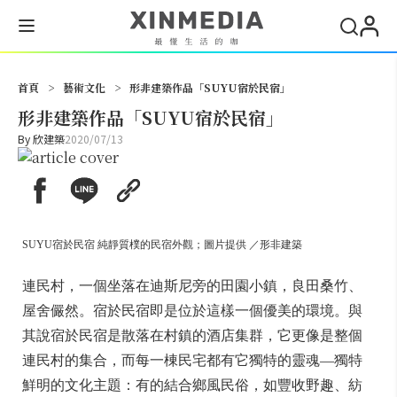
搜尋
首頁
>
藝術文化
>
形非建築作品「SUYU宿於民宿」
形非建築作品「SUYU宿於民宿」
By
欣建築
2020/07/13
SUYU宿於民宿 純靜質樸的民宿外觀；圖片提供 ／形非建築
連民村，一個坐落在迪斯尼旁的田園小鎮，良田桑竹、
屋舍儼然。宿於民宿即是位於這樣一個優美的環境。與
其說宿於民宿是散落在村鎮的酒店集群，它更像是整個
連民村的集合，而每一棟民宅都有它獨特的靈魂—獨特
鮮明的文化主題：有的結合鄉風民俗，如豐收野趣、紡