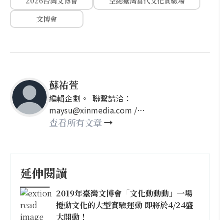
2026台灣文博會
空總臺灣當代文化實驗場
文博會
蘇祐萱
編輯企劃。 聯繫請洽：
maysu@xinmedia.com /
may860527@gmail.com
查看所有文章
延伸閱讀
2019年臺灣文博會「文化動動動」一場
擾動文化的大型實驗運動 即將於4/24盛
大開動！