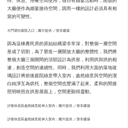
待、休息、用餐空間使用，假日有婚宴活動時，開放的
大廳便作為婚宴接待空間，因而一樓的設計必須具有相
當的可變性。
大門望向庭院入口；圖片提供 ／形非建築
因為這棟農民房的原始結構梁非常深，對整個一層空間
形成了切割，為了塑造一層開放大廳的整體性，我們將
整個大廳三個開間的頂部設計為拱形，利用拱與拱的相
連，創造空間的連續性。同時，我們利用大面的落地玻
璃設計將前後庭院綠意帶入室內，盎然綠意與空間的潔
白純淨互為烘托，整個空間也豐滿了起來。柔和的間接
照明映照在拱形屋面上，空間更顯得靈動。
沙發休息區盎然綠意延伸入室內；圖片提供 ／形非建築
沙發休息區盎然綠意延伸入室內；圖片提供 ／形非建築