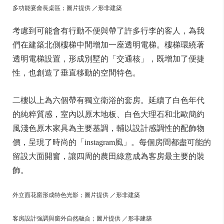
多功能宴會長桌區；圖片提供 ／形非建築
考慮到可能會有行動不便與帶了許多行李的客人，為我
們在建築北側樓梯中間增加一座透明電梯。樓梯環繞著
透明電梯設置，形成別墅的「交通核」，既增加了便捷
性，也創造了垂直移動的空間特色。
二樓以上為六個帶有獨立衛浴的套房。延續了白色年代
的純粹質感，室內以原木地板、白色大理石和北歐簡約
風淺色原木家具為主要基調，輔以設計感調性的配飾物
價，呈現了時尚的「instagram風」。每個房間都盡可能的
留設大面開窗，讓四周的農田綠意成為客房最主要的裝
飾。
外立面花窗形成特色光影；圖片提供 ／形非建築
客房設計強調與窗外自然融合；圖片提供 ／形非建築