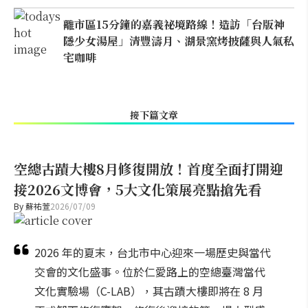
離市區15分鐘的嘉義祕境路線！造訪「台版神
隱少女湯屋」清豐濤月、湖景窯烤披薩與人氣私
宅咖啡
接下篇文章
空總古蹟大樓8月修復開放！首度全面打開迎
接2026文博會，5大文化策展亮點搶先看
By
蘇祐萱
2026/07/09
2026 年的夏末，台北市中心迎來一場歷史與當代
交會的文化盛事。位於仁愛路上的空總臺灣當代
文化實驗場（C-LAB），其古蹟大樓即將在 8 月