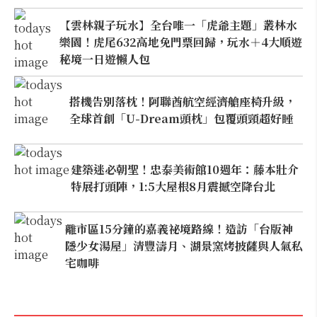
【雲林親子玩水】全台唯一「虎爺主題」叢林水
樂園！虎尾632高地免門票回歸，玩水＋4大順遊
秘境一日遊懶人包
搭機告別落枕！阿聯酋航空經濟艙座椅升級，
全球首創「U-Dream頭枕」包覆頭頸超好睡
建築迷必朝聖！忠泰美術館10週年：藤本壯介
特展打頭陣，1:5大屋根8月震撼空降台北
離市區15分鐘的嘉義祕境路線！造訪「台版神
隱少女湯屋」清豐濤月、湖景窯烤披薩與人氣私
宅咖啡