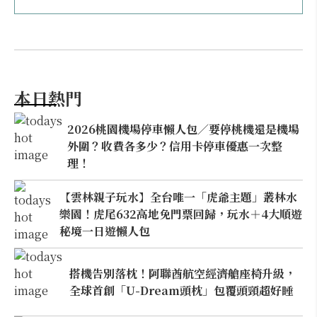
本日熱門
2026桃園機場停車懶人包／要停桃機還是機場
外圍？收費各多少？信用卡停車優惠一次整
理！
【雲林親子玩水】全台唯一「虎爺主題」叢林水
樂園！虎尾632高地免門票回歸，玩水＋4大順遊
秘境一日遊懶人包
搭機告別落枕！阿聯酋航空經濟艙座椅升級，
全球首創「U-Dream頭枕」包覆頭頸超好睡