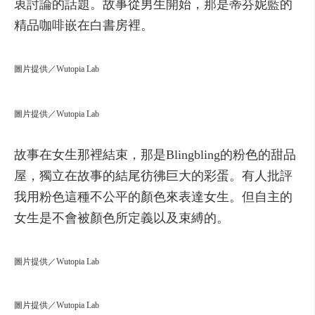
衷
討論
的
話題
。
故事
從
男生
開始，
那是
蒂
芬
妮
藍
的
精品
咖啡
嵌
在
白
書
房
裡
。
圖片提供／Wutopia Lab
圖片提供／Wutopia Lab
故事
在
女生
那裡
結束，
那是
Blingbling
的
粉色
的
甜品
屋，
獨立
在
故事
的
結
尾
彷彿
巨大的
彩
蛋
。
有人
批評
我
用
粉色
這種
不公平
的
顏色
來
表達
女生
。
但
自主
的
女生
是
不會
被
顏色
所
定義
以及
束縛
的
。
圖片提供／Wutopia Lab
圖片提供／Wutopia Lab