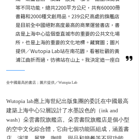
等不同功能，總共2200平方公尺，共有60000冊
書籍和2000種文創用品。239公尺高處的旗艦店
是目前全中國絕對高度最高的商業運營書店，書
店是上海中心這個垂直城市的重要的公共文化場
所，也是上海的重要的文化地標。藏寶圖；圖片
提供／Wutopia Lab站在南花園，看著壯觀的黃
浦江曲折而過，彷彿站在山上。我決定造一座白
全
中國
最高的
書
店
；圖片提供／Wutopia Lab
Wutopia lab
應
上海
世紀
出版
集團
的
委託
在中國
最高
建築
上海
中心
52
層
設計
了
水
墨
設
色
的（
ink
and
wash）
朵
雲
書
院
旗艦
店
。
朵
雲
書
院
旗艦
店
是個
小型
的
空中
文化
綜合
體，
它
由
七
個
功能
區
組成，
涵蓋
書
店、
演講、
展覽、
咖啡、
甜品
和
簡
餐
等
不同
功能，