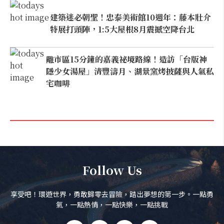
建築迷必朝聖！忠泰美術館10週年：藤本壯介
特展打頭陣，1:5大屋根8月震撼空降台北
離市區15分鐘的嘉義祕境路線！造訪「台版神
隱少女湯屋」清豐濤月、湖景窯烤披薩與人氣私
宅咖啡
Follow Us
享受吧！環遊世界，勇敢歸零去冒險，踏出夢想的第一步。一點勇
氣，一點熱情，一點快樂，一點挑戰