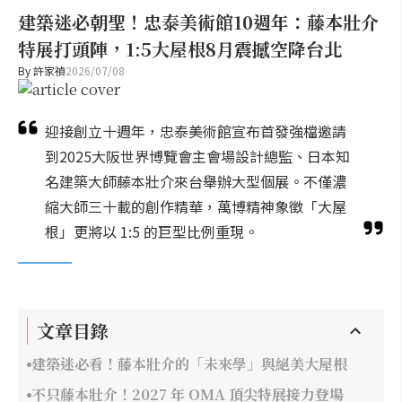
建築迷必朝聖！忠泰美術館10週年：藤本壯介
特展打頭陣，1:5大屋根8月震撼空降台北
By
許家禎
2026/07/08
迎接創立十週年，忠泰美術館宣布首發強檔邀請
到2025大阪世界博覽會主會場設計總監、日本知
名建築大師藤本壯介來台舉辦大型個展。不僅濃
縮大師三十載的創作精華，萬博精神象徵「大屋
根」更將以 1:5 的巨型比例重現。
文章目錄
建築迷必看！藤本壯介的「未來學」與絕美大屋根
不只藤本壯介！2027 年 OMA 頂尖特展接力登場