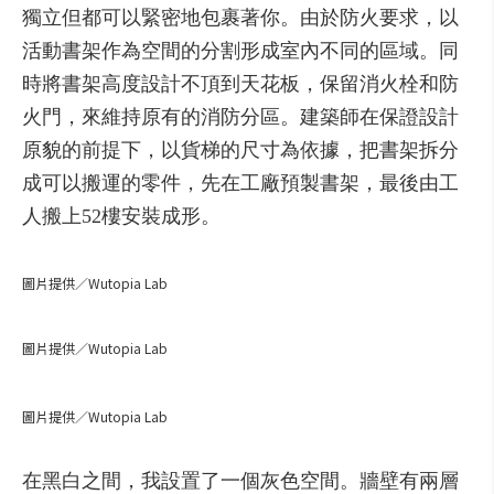
獨立
但
都可以
緊密
地
包裹
著
你
。
由於
防火
要求，
以
活動
書
架
作為
空間
的
分割
形成
室內
不同的
區域
。同
時將書架高度設計不頂到天花板，保留消火栓和防
火門，來維持原有的消防分區。建築師在保證設計
原貌的前提下，以貨梯的尺寸為依據，把書架拆分
成可以搬運的零件，先在工廠預製書架，最後由工
人搬上52樓安裝成形。
圖片提供／Wutopia Lab
圖片提供／Wutopia Lab
圖片提供／Wutopia Lab
在
黑白
之間，
我
設置
了
一
個
灰色
空間
。
牆
壁
有
兩
層