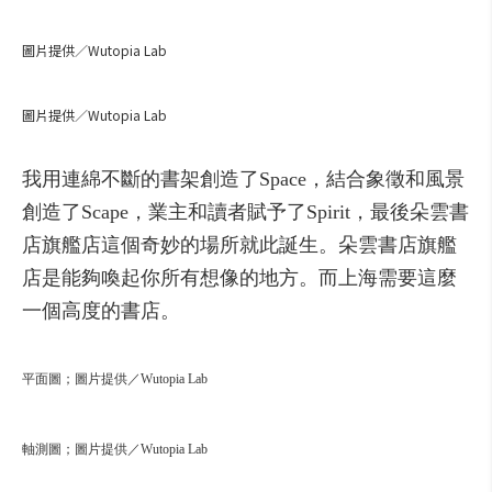
圖片提供／Wutopia Lab
圖片提供／Wutopia Lab
我
用
連
綿
不斷
的
書
架
創造了
Space，
結合
象徵
和
風景
創造了
Scape，
業主
和
讀者
賦予
了
Spirit，
最後
朵
雲
書
店
旗艦
店
這個
奇妙
的
場所
就此
誕生
。
朵
雲
書
店
旗艦
店
是
能夠
喚
起
你
所有
想像
的地方
。
而
上海
需要
這麼
一
個
高度
的
書
店
。
平面圖；圖片提供／Wutopia Lab
軸測圖；圖片提供／Wutopia Lab