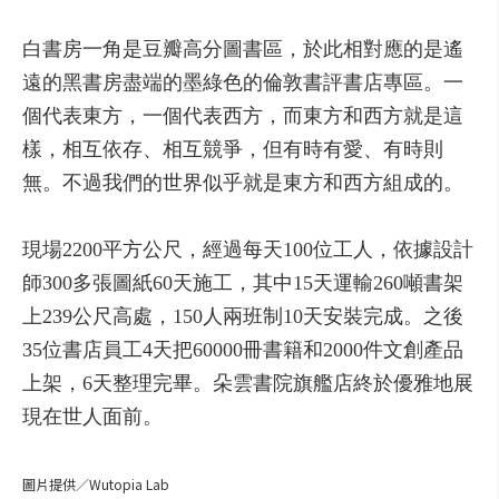
白
書
房
一
角
是
豆瓣
高
分
圖
書
區，
於
此
相對
應
的是
遙
遠
的
黑
書
房
盡
端
的
墨
綠色
的
倫敦
書
評
書
店
專
區
。
一
個
代表
東方，
一
個
代表
西方，
而
東方
和
西方
就是這
樣，
相互
依
存、
相互
競爭，
但
有時
有
愛、
有時
則
無
。
不過
我們的
世界
似乎
就是
東方
和
西方
組成
的
。
現場
2200
平方公尺，
經過
每天
100
位
工人，
依據
設計
師
300
多
張
圖
紙
60
天
施工，
其中
15
天
運輸
260
噸
書
架
上
239公尺
高
處，
150
人
兩
班制
10
天
安裝
完成
。
之後
35
位
書
店
員工
4
天
把
60000
冊
書
籍
和
2000
件
文
創
產品
上
架，
6
天
整理
完畢
。
朵
雲
書
院
旗艦
店
終於
優雅
地
展
現
在
世人
面前。
圖片提供／Wutopia Lab