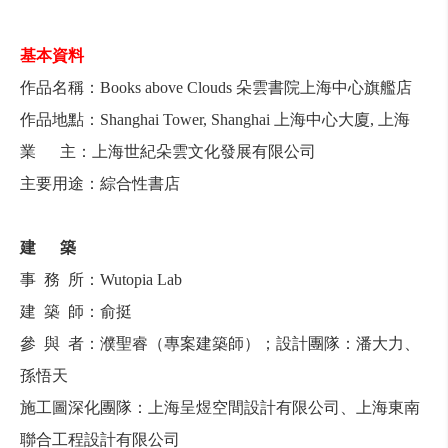
基本
資料
作品
名稱：
Books
above
Clouds
朵
雲
書
院
上海
中心
旗艦
店
作品
地點：
Shanghai
Tower,
Shanghai
上海
中心
大廈
,
上海
業
主：
上海
世紀
朵
雲
文化
發展
有限公司
主要
用途：
綜合
性
書
店
建 築
事
務
所：
Wutopia
Lab
建
築
師
：
俞
挺
參
與
者：
濮
聖
睿（
專案
建築
師）
；
設計
團隊：
潘
大力
、
孫
悟
天
施工
圖
深化
團隊：
上海
呈
煜
空間
設計
有限公司
、
上海
東
南
聯合
工程
設計
有限公司