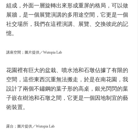
組成，
外面
一
層
旋轉
出來
形成
重
屏
的
格局，
可以
做
展
牆，
是
一
個
展覽
演講
的
多
用途
空間，
它
更是
一
個
社交
場所，
我們
在這裡
演講、
展覽、
交換
彼此
的
記
憶
。
講座空間；圖片提供／Wutopia Lab
花園
裡
有
巨大的
盆
栽、
噴
水
池
和
石
墩
佔據
了
有限
的
空間，
這些
東西
沉重
無法
搬
走，
於是
在
南
花園，
我
設計
了
兩
個
不
鏽
鋼
的
葉
子
形
的高
桌，
銀
光
閃
閃
的
葉
子
嵌
在
樹
池
和
石
墩
之間，
它
更是
一
個
因地制宜
的
藝
術
裝置
。
露台；圖片提供／Wutopia Lab