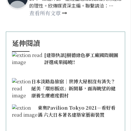
的理性。欣傳媒資深主編。聯繫請洽：
nellyhsu@xinmedia.com
查看所有文章
延伸閱讀
[建築快訊]樹德綠色夢工廠國際競圖
評選成果揭曉!!
日本淡路島旅宿｜世博大屋根沒有消失？
絕美「環形飯店」新開幕，面海眺望的健
康養生療癒度假村
東奧Pavilion Tokyo 2021－看好看
滿 六大日本著名建築家藝術裝置