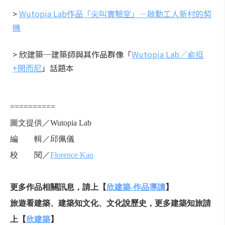
>
Wutopia Lab作品「尖叫實驗室」—啟動工人新村的契
機
> 欣建築─建築師與其作品群像「
Wutopia Lab／俞挺
+閔而尼
」話題本
==========
圖文提供／Wutopia Lab
編 輯／邱佩儀
校 閱／
Florence Kao
更多作品相關訊息，請上【
欣建築
-
作品導讀
】
旅遊看建築、建築知文化、文化說歷史，更多建築知旅請
上【
欣建築
】