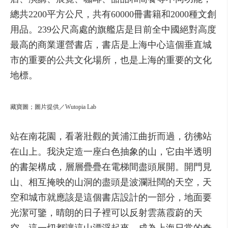
總共
2200
平方公尺，
共有
60000
冊
書
籍
和
2000
種
文
創
用品
。
239公尺
高
處
的
旗艦
店
是
目前
全
中國
絕對
高度
最高的
商業
運營
書
店，
書
店
是
上海
中心
這個
垂直
城
市
的重要
的
公共
文化
場所，
也是
上海
的重要
的
文化
地
標
。
藏
寶
圖；圖片提供／Wutopia Lab
站在
南
花園，
看著
壯
觀
的
黃
浦
江
曲
折
而
過，
彷彿
站
在
山
上
。
我
決定
造
一
座
白色
抽
象
的
山，
它
由
半
透明
的
書
架構
成，
層層
疊
疊
在
電梯
間
盡
頭
展開
。
開門
見
山、
相互
掩
映
的
山
洞
的
盡
頭
是
波
瀾
壯
闊
的
天空，
天
空
和
城市
就
應該是
這個
書
店
設計
的
一
部分，
地面
要
光
潔
可
鑒，
晴
朗
的日子
裡
可以
反射
雲
蒸
霞
蔚
的
天