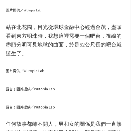
圖片提供／Wutopia Lab
站在
北
花園，
目光
從
環球
金融
中心
經過
金
茂，
盡
頭
看到
東方
明珠
時，
我想
這裡
需要
一
個
吧
台，
視
線
的
盡
頭
分
明
可見
地球
的
曲
面，
於是
52公尺
長的
吧
台
就
誕生
了
。
圖片提供／Wutopia Lab
露台；圖片提供／Wutopia Lab
露台；圖片提供／Wutopia Lab
任何
故事
都
離不開
人，
男
和
女
的關係
是
我們
一
直
熱