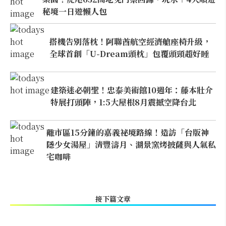
秘境一日遊懶人包
搭機告別落枕！阿聯酋航空經濟艙座椅升級，
全球首創「U-Dream頭枕」包覆頭頸超好睡
建築迷必朝聖！忠泰美術館10週年：藤本壯介
特展打頭陣，1:5大屋根8月震撼空降台北
離市區15分鐘的嘉義祕境路線！造訪「台版神
隱少女湯屋」清豐濤月、湖景窯烤披薩與人氣私
宅咖啡
接下篇文章