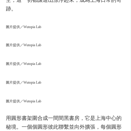
空，
這
一
切都
讓
這
山
漂
浮
起來，
成為
上海
日常
的
奇
跡
。
圖片提供／Wutopia Lab
圖片提供／Wutopia Lab
圖片提供／Wutopia Lab
圖片提供／Wutopia Lab
圖片提供／Wutopia Lab
用
圓
形
書
架
圍
合成
一
間
間
黑
書
房，
它是
上海
中心
的
秘
境
。
一
個
個
圓
形
彼此
聯繫
並
向
外
擴張，
每個
圓
形