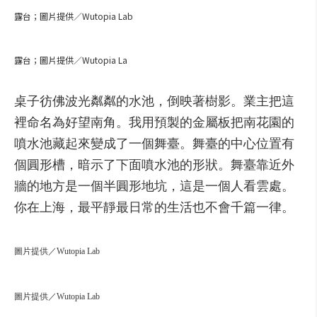
露台；圖片提供／Wutopia Lab
露台；圖片提供／Wutopia La
桌子彷
佛
波
光
粼
粼
的
水
池，
倒
映
著
樹
影
。
業主
把
這
裡
命名
為
好
望
南
角
。
我
用
預
製
的
金屬
板
把
南
花園
的
噴
水
池
藏
起來
變成了
一
個
舞臺
。
舞臺
的
中心
位置
有
個
圓
形
槽，
暗示
了
下面
噴
水
池
的
形狀
。
舞臺
靠近
外
牆
的地方
是
一
個
半
圓
形
地
坑，
這是
一
個人
看
雲
處
。
你
在上海，
最
平靜
最
日常
的生活
也不會
千
篇
一
律
。
圖片提供／Wutopia Lab
圖片提供／Wutopia Lab