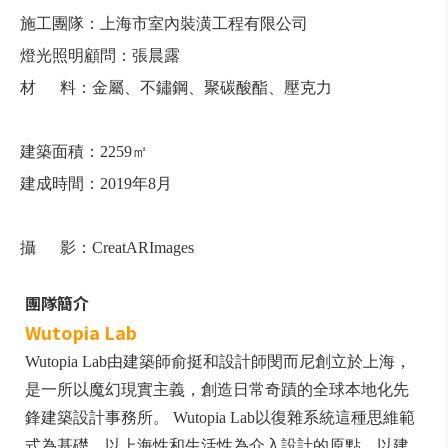
施工
團隊：
上海市
室內
裝
潢
工程
有限公司
燈
光
照明
顧問：
張
晨
露
材
料：
金屬、
不
鏽
鋼、
聚
碳
酸
酯、壓克力
建築
面積：
2259㎡
建成
時間：
2019
年
8
月
攝
影：
CreatAR
Images
團隊簡介
Wutopia Lab
Wutopia Lab由建築師俞挺和設計師閔而尼創立於上海，
是一所以魔幻現實主義，創造日常奇蹟的全球本地化先
鋒建築設計事務所。 Wutopia Lab以復雜系統這種思維範
式為基礎，以上海性和生活性為介入設計的原點，以建