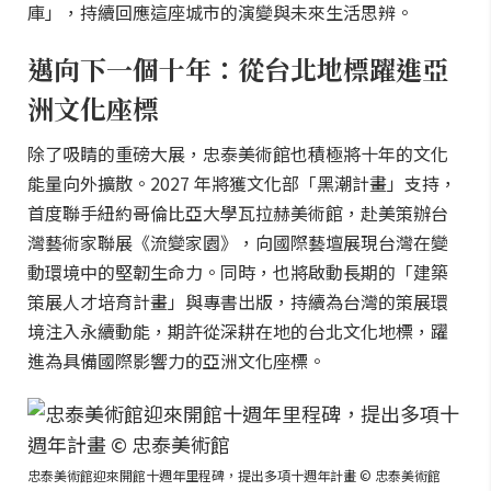
庫」，持續回應這座城市的演變與未來生活思辨。
邁向下一個十年：從台北地標躍進亞
洲文化座標
除了吸睛的重磅大展，忠泰美術館也積極將十年的文化
能量向外擴散。2027 年將獲文化部「黑潮計畫」支持，
首度聯手紐約哥倫比亞大學瓦拉赫美術館，赴美策辦台
灣藝術家聯展《流變家園》，向國際藝壇展現台灣在變
動環境中的堅韌生命力。同時，也將啟動長期的「建築
策展人才培育計畫」與專書出版，持續為台灣的策展環
境注入永續動能，期許從深耕在地的台北文化地標，躍
進為具備國際影響力的亞洲文化座標。
忠泰美術館迎來開館十週年里程碑，提出多項十週年計畫 © 忠泰美術館