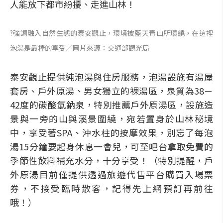
人能放下都市紛擾、走進山林！
?強調融入自然生態的泰安觀止，環境被藍天青山所環繞，在這裡
泡湯是最棒的享受／圖片來源：交通部觀光局
泰安觀止提供純泡湯與住房服務，泡湯設施有湯屋
套房、戶外原湯、男女獨立的裸湯區，泉質為38－
42度的碳酸氫鈉泉，特別推薦戶外原湯區，設施造
景與一旁的山與溪景圍繞，宛若置身於山林秘境
中，享受著SPA、沖水柱的按摩效果，別忘了每泡
湯15分鐘要起身休息一會兒，可至吧台拿取免費的
季節性飲料補充水分，十分享受！（特別提醒，戶
外原湯目前僅提供透過旅遊代售平台購買入場票
券，不接受臨時散客，記得先上網預訂再前往
哦！）