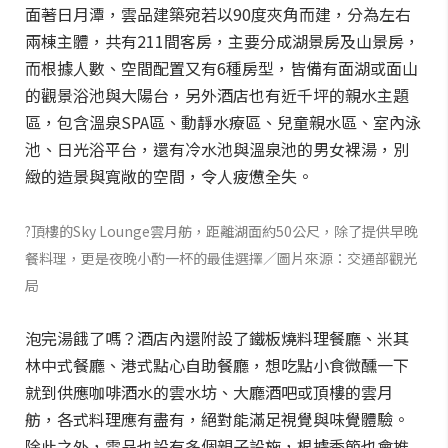
面著日月潭，雲品建築宛若以90度夾角而建，分為左右
兩棟主體，共有211間客房，主要分成湖景房及山景房，
而根據人數、空間配置又有6種房型，皆備有面湖或面山
的觀景浴池與大陽台，另外酒店也有近千坪的親水主題
區，包含溫泉SPA區、動靜水療區、兒童親水區、室內泳
池、日光浴平台，還有冷水池與溫泉池的男女裸湯，別
緻的造景與寬敞的空間，令人疲憊全失。
?頂樓的Sky Lounge雲月舫，距離湖面約50公尺，除了提供早晚
餐料理，更是夜晚小酌一杯的最佳選擇／圖片來源：交通部觀光
局
泡完湯餓了嗎？酒店內還附設了鐵板燒料理餐廳、米其
林中式餐廳、港式點心自助餐廳，想吃點小食微醺一下
就到供應咖啡酒水的雲水坊、大廳酒吧或頂樓的雲月
舫，各式料理應有盡有，絕對能滿足視覺與味覺體驗。
除此之外，雲品也設有多個親子設施，根據季節也會推