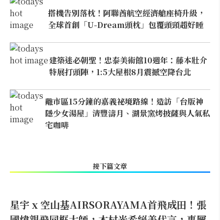
搭機告別落枕！阿聯酋航空經濟艙座椅升級，
全球首創「U-Dream頭枕」包覆頭頸超好睡
建築迷必朝聖！忠泰美術館10週年：藤本壯介
特展打頭陣，1:5大屋根8月震撼空降台北
離市區15分鐘的嘉義祕境路線！造訪「台版神
隱少女湯屋」清豐濤月、湖景窯烤披薩與人氣私
宅咖啡
接下篇文章
星宇 x 空山基AIRSORAYAMA首飛成田！張
國煒親飛同框大師，木村光希絕美代言，專屬