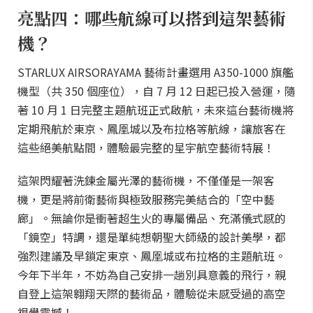
亮點四：哪些航線可以搭到這架藝術
機？
STARLUX AIRSORAYAMA 藝術計畫選用 A350-1000 旗艦
機型（共 350 個座位），自 7 月 12 日起已投入營運，隨
著 10 月 1 日完整主題航班正式啟航，未來這台藝術機將
定期飛航於東京、鳳凰城以及布拉格等航線，讓旅客在
這些絕美航點間，體驗最完整的星宇航空藝術特展！
這架閃耀著洗鍊金屬光澤的藝術機，不僅僅是一架客
機，更是將前衛藝術與極致服務完美結合的「空中藝
廊」。無論你是衝著超生火的專屬備品、充滿儀式感的
「鏡空」特調，還是單純想朝聖大師級的設計美學，都
強烈建議及早鎖定東京、鳳凰城或布拉格的主題航班。
今年下半年，不妨為自己安排一趟別具意義的飛行，親
自登上這架翱翔天際的藝術品，體驗從未感受過的高空
視覺震撼！