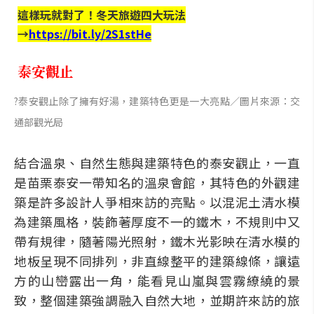
這樣玩就對了！冬天旅遊四大玩法
→
https://bit.ly/2S1stHe
泰安觀止
?泰安觀止除了擁有好湯，建築特色更是一大亮點／圖片來源：交
通部觀光局
結合溫泉、自然生態與建築特色的泰安觀止，一直
是苗栗泰安一帶知名的溫泉會館，其特色的外觀建
築是許多設計人爭相來訪的亮點。以混泥土清水模
為建築風格，裝飾著厚度不一的鐵木，不規則中又
帶有規律，隨著陽光照射，鐵木光影映在清水模的
地板呈現不同排列，非直線整平的建築線條，讓遠
方的山巒露出一角，能看見山嵐與雲霧繚繞的景
致，整個建築強調融入自然大地，並期許來訪的旅