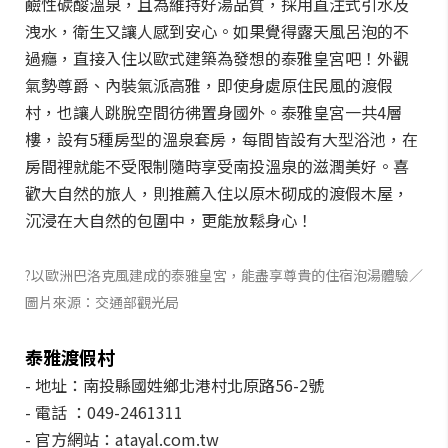
鹼性碳酸溫泉，且為維持好湯品質，採用直注式引水及
洩水，衛生又讓人感到安心。如果覺得露天風呂泡的不
過癮，直接入住以歐式建築為發想的泰雅皇宮吧！外觀
氣勢尊爵、內裝氣派高雅，即使身處原住民風的渡假
村，也讓人跳脫空間彷彿置身國外。泰雅皇宮一共4層
樓，設有5種房型的溫泉套房，每間皆設有大型浴池，在
房間裡就能不受限制隨時享受南投溫泉的滋潤美好。喜
歡大自然的旅人，則推薦入住以原木砌成的渡假木屋，
沉浸在大自然的包圍中，更能放鬆身心！
?以歐洲巴洛克風建成的泰雅皇宮，能盡享尊貴的住宿泡湯體驗／
圖片來源：交通部觀光局
泰雅渡假村
- 地址：南投縣國姓鄉北港村北原路56-2號
- 電話 ：049-2461311
- 官方網站：atayal.com.tw