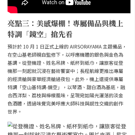
亮點三：美感爆棚！專屬備品與機上
特調「鏡空」搶先看
預計於 10 月 1 日正式上線的 AIRSORAYAMA 主題備品，
在空山基老師親自監修下，以呼應機體的銀色與金色為
基調。從登機證、姓名吊牌、紙杯到紙巾，讓旅客從登
機那一刻起就沉浸在藝術饗宴中；長程航線更推出專屬
的經濟艙與豪華經濟艙過夜包。此外，機上還提供專屬
特調「空山基特調-鏡空」，以琴酒、甜白酒為基底，融
合西洋梨、荔枝與檸檬風味，呈現宛如陽光灑落的淡金
色酒體，透過味覺完美呼應大師科技與感性交織的創作
世界。