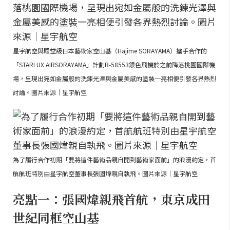
星宇航空與殿堂級日本藝術家空山基（Hajime SORAYAMA）攜手合作的
「STARLUX AIRSORAYAMA」計劃B-58553銀色飛機於之前降落桃園國際機
場，呈現出宛如金屬般的洗鍊光澤與金屬美感的塗裝一亮相便引發各界熱烈
討論。圖片來源｜星宇航空
為了履行合作初期「要將這件藝術品親自開到藝術家面前」的浪漫約定，首
航航班特別由星宇航空董事長張國煒親自執飛。圖片來源｜星宇航空
亮點一：張國煒親飛首航，東京成田
世紀同框空山基