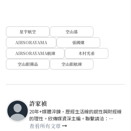
星宇航空
空山基
AIRSORAYAMA
張國煒
AIRSORAYAMA航線
木村光希
空山銀備品
空山銀航線
許家禎
20年+媒體淬鍊，歷經生活線的感性與財經線
的理性。欣傳媒資深主編。聯繫請洽：
nellyhsu@xinmedia.com
查看所有文章