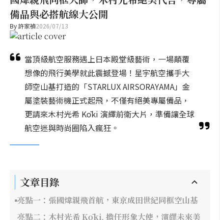
備品與必搭航線大公開
By
許家禎
2026/07/13
當頂級航空服務遇上日本殿堂級藝術，一場顛覆
想像的飛行美學就此震撼登場！星宇航空攜手大
師空山基打造的「STARLUX AIRSORAYAMA」金
屬塗裝藝術機正式起飛，不僅有絕美專屬備品，
更請來木村光希 Kōki 演繹前衛大片，準備讓全球
航空迷與時尚圈陷入瘋狂。
文章目錄
亮點一：張國煒親飛首航，東京成田世紀同框空山基
亮點二：木村光希 Kōki, 擔任形象大使，演繹未來美