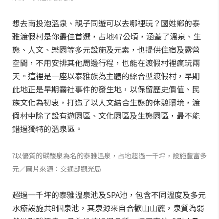
想去南投泡溫泉、親子同遊可以去哪裡玩？國姓鄉的泰
雅渡假村是你最佳首選，占地47公頃，涵蓋了溫泉、生
態、人文、樂園等多元設施及元素，也提供­住宿及露營
空間，不用安排其他周邊行程，也能在渡假村裡瘋玩兩
天。這裡是一座以泰雅族為主體的綜合型渡假村，早期
此地正是早期霧社事件的發生地，以保留歷史價值、民
族文化為初衷，打造了以人文結合生態的休憩環境，渡
假村中除了設有遊園區、文化園區及生態園區，最不能
錯過獨特的溫泉區。
?以優質的碳酸泉為名的泰雅溫泉，占地超過一千坪，設施豐富多
元／圖片來源：交通部觀光局
超過一千坪的泰雅溫泉池及SPA池，包含不同溫度及多元
水療設施共8個泉池，其泉源來自合歡山山蔍，泉質為弱