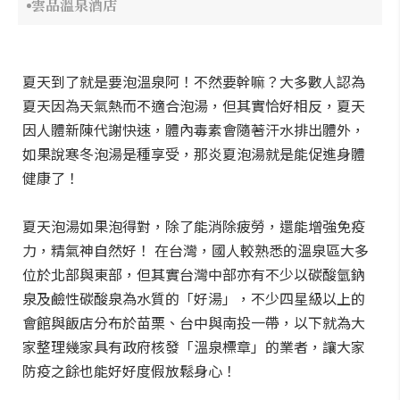
雲品溫泉酒店
夏天到了就是要泡溫泉阿！不然要幹嘛？大多數人認為
夏天因為天氣熱而不適合泡湯，但其實恰好相反，夏天
因人體新陳代謝快速，體內毒素會隨著汗水排出體外，
如果說寒冬泡湯是種享受，那炎夏泡湯就是能促進身體
健康了！
夏天泡湯如果泡得對，除了能消除疲勞，還能增強免疫
力，精氣神自然好！ 在台灣，國人較熟悉的溫泉區大多
位於北部與東部，但其實台灣中部亦有不少以碳酸氫鈉
泉及鹼性碳酸泉為水質的「好湯」，不少四星級以上的
會館與飯店分布於苗栗、台中與南投一帶，以下就為大
家整理幾家具有政府核發「溫泉標章」的業者，讓大家
防疫之餘也能好好度假放鬆身心！