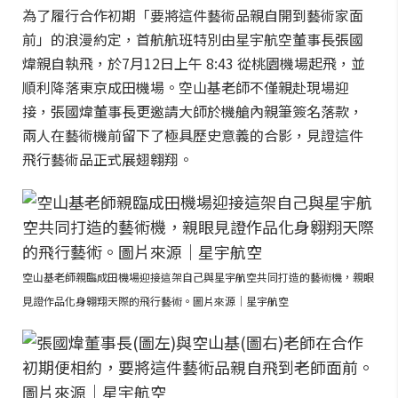
為了履行合作初期「要將這件藝術品親自開到藝術家面
前」的浪漫約定，首航航班特別由星宇航空董事長張國
煒親自執飛，於7月12日上午 8:43 從桃園機場起飛，並
順利降落東京成田機場。空山基老師不僅親赴現場迎
接，張國煒董事長更邀請大師於機艙內親筆簽名落款，
兩人在藝術機前留下了極具歷史意義的合影，見證這件
飛行藝術品正式展翅翱翔。
空山基老師親臨成田機場迎接這架自己與星宇航空共同打造的藝術機，親眼
見證作品化身翱翔天際的飛行藝術。圖片來源｜星宇航空