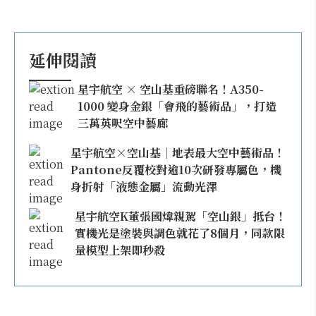
延伸閱讀
星宇航空 × 空山基重磅聯名！A350-
1000 變身金銀「會飛的藝術品」，打造
三萬英呎空中藝廊
星宇航空×空山基｜地表最大空中藝術品！
Pantone反覆校對逾10次研發專屬色，機
身折射「液態金屬」流動光澤
星宇航空K董張國煒親駕「空山銀」抵台！
實機光是塗裝與調色就花了8個月，同款限
量模型上架即秒殺