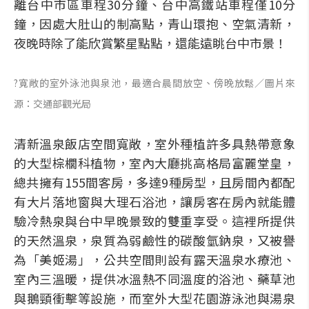
離台中市區車程30分鐘、台中高鐵站車程僅10分
鐘，因處大肚山的制高點，青山環抱、空氣清新，
夜晚時除了能欣賞繁星點點，還能遠眺台中市景！
?寬敞的室外泳池與泉池，最適合晨間放空、傍晚放鬆／圖片來
源：交通部觀光局
清新溫泉飯店空間寬敞，室外種植許多具熱帶意象
的大型棕櫚科植物，室內大廳挑高格局富麗堂皇，
總共擁有155間客房，多達9種房型，且房間內都配
有大片落地窗與大理石浴池，讓房客在房內就能體
驗冷熱泉與台中早晚景致的雙重享受。這裡所提供
的天然溫泉，泉質為弱鹼性的碳酸氫鈉泉，又被譽
為「美姬湯」，公共空間則設有露天溫泉水療池、
室內三溫暖，提供冰溫熱不同溫度的浴池、藥草池
與鵝頸衝擊等設施，而室外大型花園游泳池與湯泉