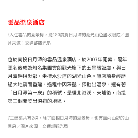
雲品溫泉酒店
?入住雲品的湖景房，能180度將日月潭的湖光山色盡收眼底／圖
片來源：交通部觀光局
位於南投日月潭的雲品溫泉酒店，於2007年開幕，隔年
更名後成為知名集團雲朗觀光旗下的五星級飯店，與日
月潭畔相毗鄰，坐擁水沙連的湖光山色。飯店前身經歷
過大地震而重建，過程中因深鑿，探勘出溫泉，還有著
「日月潭第一泉」的稱號，是繼北港溪、東埔後，南投
第三個開發出溫泉的地區。
?
主建築共有2棟，除了面相日月潭的湖景房，也有面向山野的山
景房／圖片來源：交通部觀光局