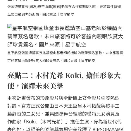
張國煒董事長(圖左)與空山基(圖右)老師在合作初期便相約，要將這件藝術
品親自飛到老師面前。圖片來源｜星宇航空
星宇航空張國煒董事長邀請空山基老師於機艙內親筆簽名落款，未來旅客將
可於客艙內親眼欣賞大師珍貴簽名。圖片來源｜星宇航空
亮點二：木村光希 Kōki, 擔任形象大
使，演繹未來美學
本次計畫發布的形象影片與全新機上安全影片引發熱烈
討論。官方正式公開由日本天王巨星木村拓哉與歌手工
藤靜香的二女兒、兼具國際舞台經驗的模特兒女演員及
作曲家「Kōki,（木村光希）」擔任主演，身為新世代代
表的她，以絕美的姿態與氣場完美詮釋了 AIRSORAYAMA