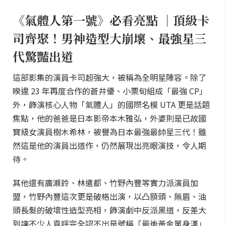
《氣體人第一號》必看亮點 ｜頂級卡
司齊聚！男神造型大崩壞、最強星三
代驚豔出道
這部影集的演員卡司超強大，被稱為全明星陣容。除了
暌違 23 年再度合作的蒼井優、小栗旬組成「最強 CP」
外，飾演核心人物「氣體人」的國際名模 UTA 更是話題
焦點，他的爸爸是日本影帝本木雅弘，外婆則是已故國
寶級女演員樹木希林，被譽為日本最強最帥星三代！雖
然這是他的演員出道作，仍然展現出亮眼演技，令人期
待。
其他還有廣瀨鈴、林遣都、竹野內豐等實力派演員加
盟，竹野內豐這次更是破格出演，以凸額頭、無眉、油
頭長髮的破壞性造型亮相，飾演劇中反派黑道，反差大
到讓不少人直呼完全認不出是號稱「最後黃金單身漢」