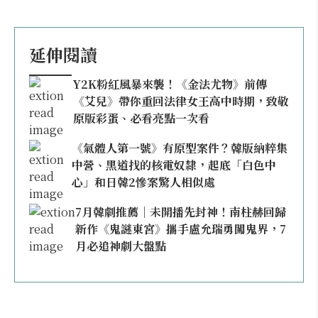
延伸閱讀
Y2K粉紅風暴來襲！《金法尤物》前傳
《艾兒》帶你重回法律女王高中時期，致敬
原版彩蛋、必看亮點一次看
《氣體人第一號》有原型案件？韓版納粹集
中營、黑道找的核電奴隸，起底「白色中
心」和日韓2慘案驚人相似處
7月韓劇推薦｜未開播先封神！南柱赫回歸
新作《鬼謎東宮》攜手盧允瑞勇闖鬼界，7
月必追神劇大盤點