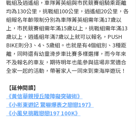
戰組及逍遙組，車隊菁英組與市民競賽組騎乘距離
均為130公里，挑戰組100公里，逍遙組20公里，各
組報名年齡限制分別為車隊菁英組需年滿17歲以
上，市民競賽組需年滿15歲以上，挑戰組需年滿13
歲以上，逍遙組年滿7歲以上就可以報名，PUSH
BIKE則分3、4、5歲組。也就是有4個組別、3種距
離，同時還有幼童滑步車比賽多樣選擇，而今年來
不及報名的車友，期待明年也能參與這場非常適合
全家一起的活動，帶著家人一同來到東海岸遊玩！
【延伸閱讀】
《黃信華親授丘陵障礙突破術》
《小彬東遊記 驚嚇爆表之戀戀197》
《小風兒挑戰戀戀197 100K》