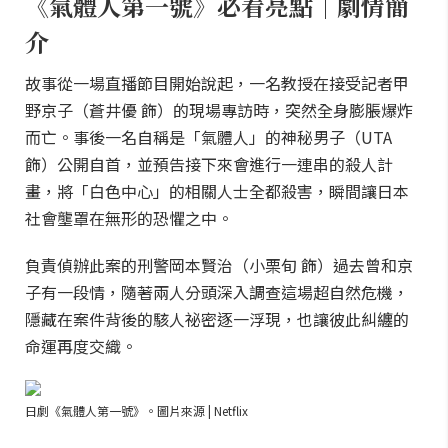
《氣體人第一號》必看亮點｜劇情簡
介
故事從一場直播節目開始說起，一名教授在接受記者甲
野京子（蒼井優 飾）的現場專訪時，突然全身膨脹爆炸
而亡。事後一名自稱是「氣體人」的神秘男子（UTA
飾）公開自首，並預告接下來會進行一連串的殺人計
畫，將「白色中心」的相關人士全都殺害，瞬間讓日本
社會壟罩在無形的恐懼之中。
負責偵辦此案的刑警岡本賢治（小栗旬 飾）過去曾和京
子有一段情，隨著兩人分頭深入調查這場超自然危機，
隱藏在案件背後的駭人祕密逐一浮現，也讓彼此糾纏的
命運再度交織。
日劇《氣體人第一號》。圖片來源 | Netflix