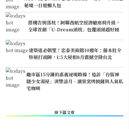
秘境一日遊懶人包
搭機告別落枕！阿聯酋航空經濟艙座椅升級，
全球首創「U-Dream頭枕」包覆頭頸超好睡
建築迷必朝聖！忠泰美術館10週年：藤本壯介
特展打頭陣，1:5大屋根8月震撼空降台北
離市區15分鐘的嘉義祕境路線！造訪「台版神
隱少女湯屋」清豐濤月、湖景窯烤披薩與人氣私
宅咖啡
接下篇文章