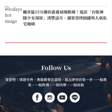
離市區15分鐘的嘉義祕境路線！造訪「台版神
隱少女湯屋」清豐濤月、湖景窯烤披薩與人氣私
宅咖啡
Follow Us
享受吧！環遊世界，勇敢歸零去冒險，踏出夢想的第一步。一點勇
氣，一點熱情，一點快樂，一點挑戰