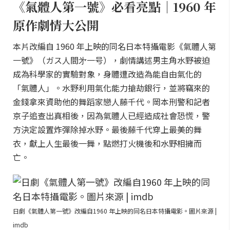
《氣體人第一號》必看亮點｜1960 年
原作劇情大公開
本片改編自 1960 年上映的同名日本特攝電影《氣體人第
一號》（ガス人間㐧一号），劇情講述男主角水野被迫
成為科學家的實驗對象，身體遭改造為能自由氣化的
「氣體人」。水野利用氣化能力搶劫銀行，並將竊來的
金錢拿來資助他的舞蹈家戀人藤千代。岡本刑警和記者
京子追查出真相後，因為氣體人已經造成社會恐慌，警
方決定設置炸彈除掉水野。最後藤千代穿上最美的舞
衣，獻上人生最後一舞，點燃打火機後和水野相擁而
亡。
日劇《氣體人第一號》改編自1960 年上映的同名日本特攝電影。圖片來源 |
imdb