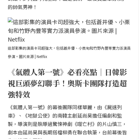
的帥氣男神！
這部影集的演員卡司超強大，包括蒼井優、小栗旬和竹野內豐等實力派演員
參演。圖片來源 | Netflix
《氣體人第一號》必看亮點｜日韓影
視巨頭夢幻聯手！奧斯卡團隊打造超
強特效
《氣體人第一號》的幕後團隊同樣華麗，由《屍速列
車》、《地獄公使》的南韓主創延尚昊擔任編劇和監
製，導演則是執導過驚悚神劇《噬亡村》的片山慎三，
劇本由延尚昊與長期搭檔柳勇在聯合執筆，台前幕後皆