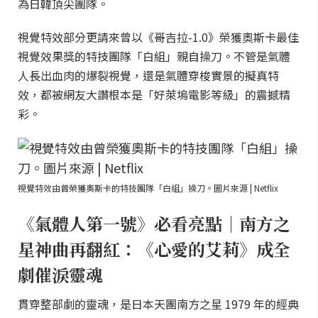
為日韓頂尖團隊。
視覺特效部分更請來曾以《哥吉拉-1.0》榮獲奧斯卡最佳
視覺效果獎的特技團隊「白組」親自操刀。不管是氣體
人長出血肉的爆裂視覺，還是氣體穿梭實景的擬真特
效，都被網友大讚根本是「好萊塢電影等級」的震撼精
彩。
視覺特效由曾榮獲奧斯卡的特技團隊「白組」操刀。圖片來源 | Netflix
《氣體人第一號》必看亮點｜南方之
星神曲再翻紅：《心愛的艾莉》成全
劇催淚靈魂
貫穿整部劇的靈魂，是日本天團南方之星 1979 年的經典