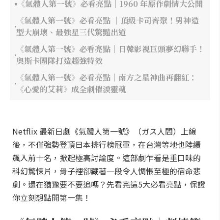
《氣體人第一號》必看亮點｜1960 年原作劇情大公開
《氣體人第一號》必看亮點 ｜頂級卡司齊聚！男神造
型大崩壞、最強星三代驚豔出道
《氣體人第一號》必看亮點｜日韓影視巨頭夢幻聯手！
奧斯卡團隊打造超強特效
《氣體人第一號》必看亮點｜南方之星神曲再翻紅：
《心愛的艾莉》成全劇催淚靈魂
Netflix 最新日劇《氣體人第一號》（ガス人間）上線
後，不僅強勢登頂日本排行榜冠軍，在台灣等地也陸續
飆入前十名，掀起極高討論度。這部劇乍看是重口味的
科幻驚悚片，骨子裡卻藏著一段令人惆悵至極的宿命悲
劇。還在猶豫要不要追嗎？先看完這5大必看亮點，保證
你立刻想點開第一集！