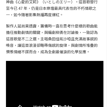
神曲《心愛的艾莉》（いとしのエリー）。這首歌發行
至今已 47 年，仍是日本樂壇最具代表性的不朽情歌之
一，如今隨著影集熱播再度爆紅。
製作人延尚昊透露，籌備時一直在思考什麼樣的歌曲能
擔任推動劇情的關鍵，與編劇柳勇在討論後，一致認為
這首歌是不二之選。主唱桑田佳祐沙啞且充滿故事感的
嗓音，讓這首浪漫卻略帶傷感的旋律，與劇情所堆疊的
惆悵情緒不謀而合，成為全劇最催淚的化學反應。