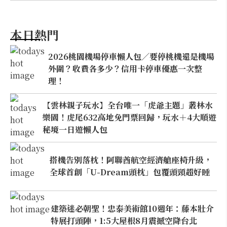
本日熱門
2026桃園機場停車懶人包／要停桃機還是機場
外圍？收費各多少？信用卡停車優惠一次整
理！
【雲林親子玩水】全台唯一「虎爺主題」叢林水
樂園！虎尾632高地免門票回歸，玩水＋4大順遊
秘境一日遊懶人包
搭機告別落枕！阿聯酋航空經濟艙座椅升級，
全球首創「U-Dream頭枕」包覆頭頸超好睡
建築迷必朝聖！忠泰美術館10週年：藤本壯介
特展打頭陣，1:5大屋根8月震撼空降台北