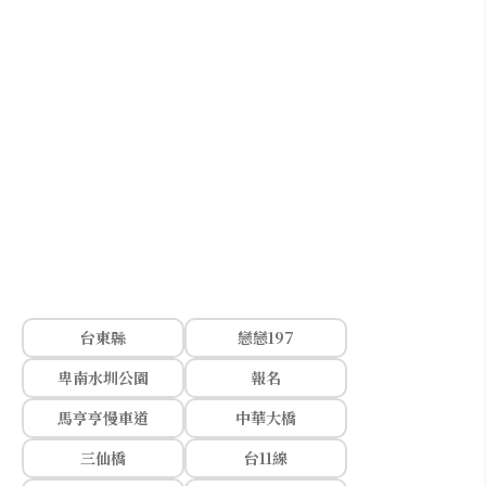
台東縣
戀戀197
卑南水圳公園
報名
馬亨亨慢車道
中華大橋
三仙橋
台11線