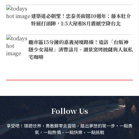
建築迷必朝聖！忠泰美術館10週年：藤本壯介
特展打頭陣，1:5大屋根8月震撼空降台北
離市區15分鐘的嘉義祕境路線！造訪「台版神
隱少女湯屋」清豐濤月、湖景窯烤披薩與人氣私
宅咖啡
Follow Us
享受吧！環遊世界，勇敢歸零去冒險，踏出夢想的第一步。一點勇
氣，一點熱情，一點快樂，一點挑戰