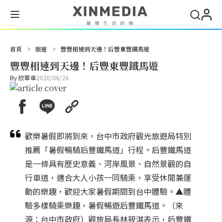
搜尋
首頁
>
旅遊
>
豐豐相連到天邊！后豐東豐鐵馬遊
豐豐相連到天邊！后豐東豐鐵馬遊
By
欣單車
2020/06/26
歡樂暑假即將到來，台中市政府觀光旅遊局特別
推薦「暑假暢騎后豐鐵馬道」行程。后豐鐵馬道
是一條具有歷史意義、河岸風景、自然景觀的自
行車道，適合大人小孩一同騎乘，享受休閒兼運
動的樂趣，歡迎大家暑假期間到台中體驗。▲體
驗多樣騎乘樂趣，暑假暢遊后豐鐵馬道。（來
源：台中市政府）觀旅局長林筱淇表示，后豐鐵