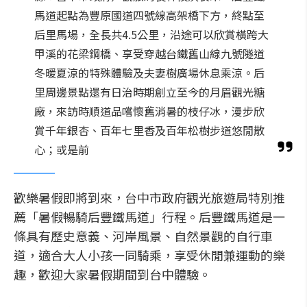
馬道起點為豐原國道四號線高架橋下方，終點至
后里馬場，全長共4.5公里，沿途可以欣賞橫跨大
甲溪的花梁鋼橋、享受穿越台鐵舊山線九號隧道
冬暖夏涼的特殊體驗及夫妻樹廣場休息乘涼。后
里周邊景點還有日治時期創立至今的月眉觀光糖
廠，來訪時順道品嚐懷舊消暑的枝仔冰，漫步欣
賞千年銀杏、百年七里香及百年松樹步道悠閒散
心；或是前
歡樂暑假即將到來，台中市政府觀光旅遊局特別推
薦「暑假暢騎后豐鐵馬道」行程。后豐鐵馬道是一
條具有歷史意義、河岸風景、自然景觀的自行車
道，適合大人小孩一同騎乘，享受休閒兼運動的樂
趣，歡迎大家暑假期間到台中體驗。