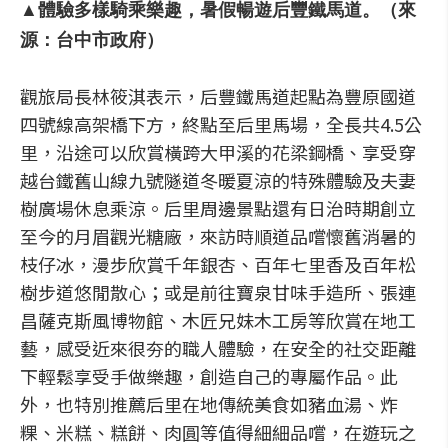
▲體驗多樣騎乘樂趣，暑假暢遊后豐鐵馬道。（來
源：台中市政府）
觀旅局長林筱淇表示，后豐鐵馬道起點為豐原國道
四號線高架橋下方，終點至后里馬場，全長共4.5公
里，沿途可以欣賞橫跨大甲溪的花梁鋼橋、享受穿
越台鐵舊山線九號隧道冬暖夏涼的特殊體驗及夫妻
樹廣場休息乘涼。后里周邊景點還有日治時期創立
至今的月眉觀光糖廠，來訪時順道品嚐懷舊消暑的
枝仔冰，漫步欣賞千年銀杏、百年七里香及百年松
樹步道悠閒散心；或是前往寶泉甘味手造所、張連
昌薩克斯風博物館、木匠兄妹木工房等欣賞在地工
藝，感受近來很夯的職人體驗，在安全的社交距離
下輕鬆享受手做樂趣，創造自己的專屬作品。此
外，也特別推薦后里在地傳統美食如豬血湯、炸
粿、米糕、糕餅、肉圓等值得細細品嚐，在遊玩之