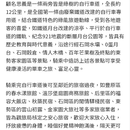
顧名思義是一條兩旁皆是綠樹的自行車道，全長約
12公里，是全國第一條由廢棄鐵道改建的自行車專
用道，結合鐵道特色的綠能旅遊動線，受到各地遊
客的喜愛，如鐵道月台改建的涼亭、平行於自行車
道的鐵軌、紀念921地震的斷層月台公園等，皆具有
歷史教育與時代意義，沿途行經石岡水壩、0蛋月
台、石岡穀倉、情人木橋、百年芒果樹及終點的東
勢客家園區等景點，騎乘中造訪上述各景點可享受
健康漫活的單車之旅、富足心靈。
騎乘完自行車道後可至鄰近的旅宿過夜，如豐原區
的春水漾旅館、溫莎堡庭園商務旅館、后里區的福
容大飯店、秋築民宿、石岡區的閒情驛棧民宿、東
勢區的雲山初露、金家園大旅社等多家旅宿業者，
皆為觀旅局核定之安心旅宿，歡迎大家放心入住，
抒放疲憊的身體，睡個好覺精神飽滿後，隔天更可