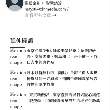
編輯企劃。 聯繫請洽：
maysu@xinmedia.com /
may860527@gmail.com
查看所有文章
延伸閱讀
東京必訪5棟大師級美學建築：蒐集隈研
吾、安藤忠雄、妹島和世、丹下健三、谷
口吉生經典作品
日本社群瘋找的「蘭獸」是誰？從大阪世
博爆紅到一娃難求，揭開台灣國際蘭展吉
祥物的誕生故事
東京新飯店｜東京壹酒店以日式匠心與侘
寂美學，重塑國際奢華設計的地方性語彙