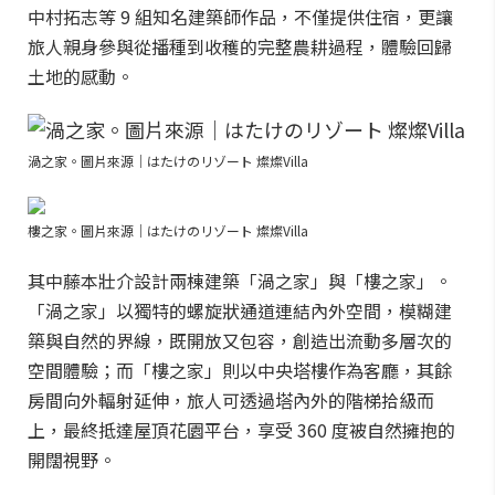
中村拓志等 9 組知名建築師作品，不僅提供住宿，更讓
旅人親身參與從播種到收穫的完整農耕過程，體驗回歸
土地的感動。
渦之家。圖片來源｜はたけのリゾート 燦燦Villa
樓之家。圖片來源｜はたけのリゾート 燦燦Villa
其中藤本壯介設計兩棟建築「渦之家」與「樓之家」。
「渦之家」以獨特的螺旋狀通道連結內外空間，模糊建
築與自然的界線，既開放又包容，創造出流動多層次的
空間體驗；而「樓之家」則以中央塔樓作為客廳，其餘
房間向外輻射延伸，旅人可透過塔內外的階梯拾級而
上，最終抵達屋頂花園平台，享受 360 度被自然擁抱的
開闊視野。