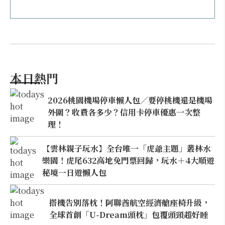
本日熱門
2026桃園機場停車懶人包／要停桃機還是機場
外圍？收費各多少？信用卡停車優惠一次整
理！
【雲林親子玩水】全台唯一「虎爺主題」叢林水
樂園！虎尾632高地免門票回歸，玩水＋4大順遊
秘境一日遊懶人包
搭機告別落枕！阿聯酋航空經濟艙座椅升級，
全球首創「U-Dream頭枕」包覆頭頸超好睡