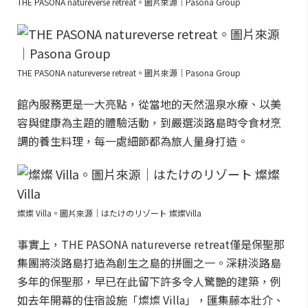
THE PASONA natureverse retreat。圖片來源｜Pasona Group
THE PASONA natureverse retreat。圖片來源｜Pasona Group
館內服務更是一大亮點，從當地的天然溫泉水療、以美
容與健康為主題的體驗活動，到嚴選淡路島時令食材烹
調的養生料理，每一處細節都為旅人量身打造。
燦燦 Villa。圖片來源｜はたけのリゾート 燦燦Villa
事實上，THE PASONA natureverse retreat僅是保聖那
集團將淡路島打造為創生之島的拼圖之一。深耕淡路島
多年的保聖那，早已在此留下許多令人驚艷的建築，例
如去年開幕的住宿設施「燦燦 Villa」，匯集藤本壯介、