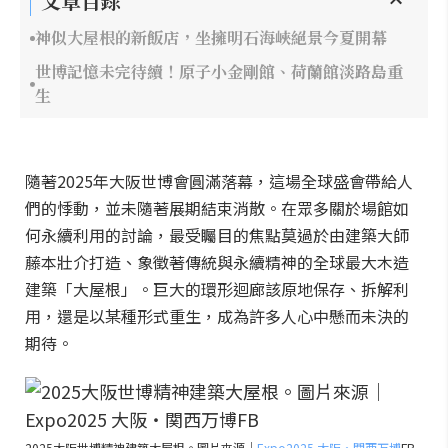
文章目錄
神似大屋根的新飯店，坐擁明石海峽絕景今夏開幕
世博記憶未完待續！原子小金剛館、荷蘭館淡路島重
生
隨著2025年大阪世博會圓滿落幕，這場全球盛會帶給人
們的悸動，並未隨著展期結束消散。在眾多關於場館如
何永續利用的討論，最受矚目的焦點莫過於由建築大師
藤本壯介打造、象徵著傳統與永續精神的全球最大木造
建築「大屋根」。巨大的環形迴廊該原地保存、拆解利
用，還是以某種形式重生，成為許多人心中懸而未決的
期待。
2025大阪世博精神建築大屋根。圖片來源｜
Expo2025 大阪・関西万博
FB