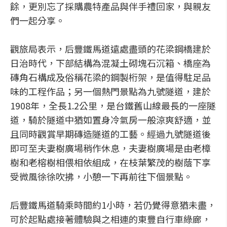
餘，更別忘了採購農特產品與伴手禮回家，與親友
們一起分享。
觀旅局表示，后豐鐵馬道遠處盡頭的花梁鋼橋建於
日治時代，下部結構為混凝土砌塊石沉箱、橋座為
磚角石構成及俗稱花梁的鋼製桁架，是值得駐足品
味的工程作品；另一個熱門景點為九號隧道，建於
1908年，全長1.2公里，是台鐵舊山線最長的一座隧
道，騎於隧道中猶如置身冷氣房一般涼爽舒適，並
且同時觀賞早期磚造隧道的工藝。經過九號隧道後
即可至夫妻樹廣場稍作休息，夫妻樹廣場是由老樟
樹和老榕樹相偎相依組成，在枝葉繁茂的樹蔭下享
受微風徐徐吹拂，小憩一下再前往下個景點。
后豐鐵馬道騎乘時間約1小時，若仍覺得意猶未盡，
可於起點處接著體驗與之相連的東豐自行車綠廊，