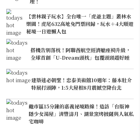
理！
【雲林親子玩水】全台唯一「虎爺主題」叢林水
樂園！虎尾632高地免門票回歸，玩水＋4大順遊
秘境一日遊懶人包
搭機告別落枕！阿聯酋航空經濟艙座椅升級，
全球首創「U-Dream頭枕」包覆頭頸超好睡
建築迷必朝聖！忠泰美術館10週年：藤本壯介
特展打頭陣，1:5大屋根8月震撼空降台北
離市區15分鐘的嘉義祕境路線！造訪「台版神
隱少女湯屋」清豐濤月、湖景窯烤披薩與人氣私
宅咖啡