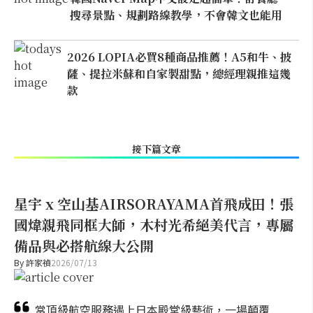
搜尋景點、規劃路線教學，不會韓文也能用
2026 LOPIA必買8種商品推薦！A5和牛、披
薩、提拉米蘇和自家製甜點，總經理親推這幾
款
接下篇文章
星宇 x 空山基AIRSORAYAMA首飛成田！張
國煒親飛同框大師，木村光希絕美代言，專屬
備品與必搭航線大公開
By
許家禎
2026/07/13
當頂級航空服務遇上日本殿堂級藝術，一場顛覆