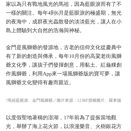
家以為只有戰地風光的馬祖，因為藍眼淚而有了不
一樣的關注。每年4到6月是藍眼淚的極盛期，無光
的夜海中，成群夜光蟲散發的淡淡藍光，讓人在小
島上體驗到大自然的浩瀚與神秘。
金門是風獅爺的發源地，古老的信仰文化從慶典中
有了新的創造與傳承，每年10月份的高粱老街風獅
爺文化季，讓孩子們發揮創意，用黏土、紅龜粿創
作風獅爺，利用App來一場風獅爺版的寶可夢，讓
風獅爺文化變得有趣而親近。
?馬祖藍眼淚、金門風獅爺／圖片來源：123RF授權圖片、羅聿攝
以度假聖地著稱的澎湖，17年前為了提振當地觀
光，舉辦了海上花火節，以浪漫樂音、火樹銀花方