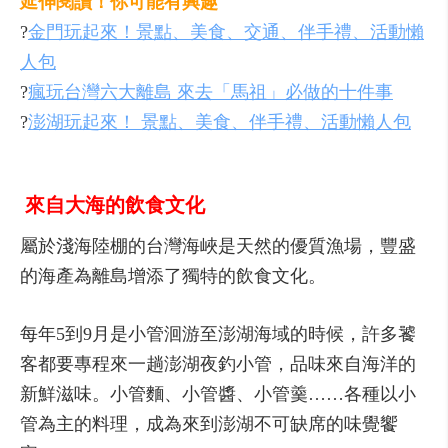
延伸閱讀！你可能有興趣
?
金門玩起來！景點、美食、交通、伴手禮、活動懶
人包
?
瘋玩台灣六大離島 來去「馬祖」必做的十件事
?
澎湖玩起來！ 景點、美食、伴手禮、活動懶人包
來自大海的飲食文化
屬於淺海陸棚的台灣海峽是天然的優質漁場，豐盛
的海產為離島增添了獨特的飲食文化。
每年5到9月是小管洄游至澎湖海域的時候，許多饕
客都要專程來一趟澎湖夜釣小管，品味來自海洋的
新鮮滋味。小管麵、小管醬、小管羹……各種以小
管為主的料理，成為來到澎湖不可缺席的味覺饗