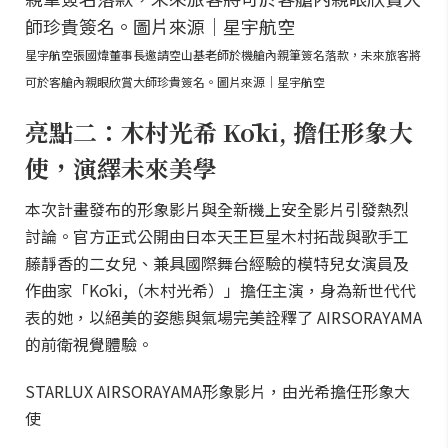
星宇航空張國煒董事長邀請空山基老師於機艙內親筆簽名落款，未來旅客將
可於客艙內親眼欣賞大師珍貴簽名。圖片來源｜星宇航空
亮點二：木村光希 Kōki, 擔任形象大
使，演繹未來美學
本次計畫發布的形象影片與全新機上安全影片引發熱烈
討論。官方正式公開由日本天王巨星木村拓哉與歌手工
藤靜香的二女兒、兼具國際舞台經驗的模特兒女演員及
作曲家「Kōki,（木村光希）」擔任主演，身為新世代代
表的她，以絕美的姿態與氣場完美詮釋了 AIRSORAYAMA
的前衛視覺體驗。
STARLUX AIRSORAYAMA形象影片，由光希擔任形象大
使