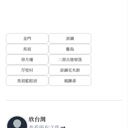
金門
澎湖
馬祖
離島
得月樓
二崁古厝聚落
芹壁村
澎湖花火節
馬祖藍眼淚
風獅爺
欣台灣
查看所有文章