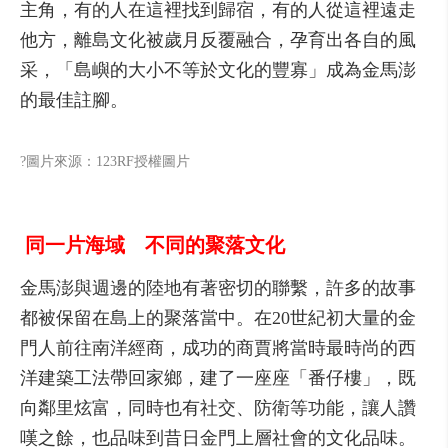
主角，有的人在這裡找到歸宿，有的人從這裡遠走
他方，離島文化被歲月反覆融合，孕育出各自的風
采，「島嶼的大小不等於文化的豐寡」成為金馬澎
的最佳註腳。
?圖片來源：123RF授權圖片
同一片海域 不同的聚落文化
金馬澎與週邊的陸地有著密切的聯繫，許多的故事
都被保留在島上的聚落當中。在20世紀初大量的金
門人前往南洋經商，成功的商賈將當時最時尚的西
洋建築工法帶回家鄉，建了一座座「番仔樓」，既
向鄰里炫富，同時也有社交、防衛等功能，讓人讚
嘆之餘，也品味到昔日金門上層社會的文化品味。