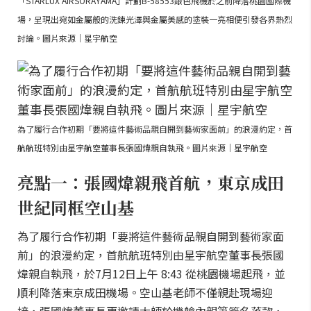
「STARLUX AIRSORAYAMA」計劃B-58553銀色飛機於之前降落桃園國際機
場，呈現出宛如金屬般的洗鍊光澤與金屬美感的塗裝一亮相便引發各界熱烈
討論。圖片來源｜星宇航空
為了履行合作初期「要將這件藝術品親自開到藝術家面前」的浪漫約定，首
航航班特別由星宇航空董事長張國煒親自執飛。圖片來源｜星宇航空
亮點一：張國煒親飛首航，東京成田
世紀同框空山基
為了履行合作初期「要將這件藝術品親自開到藝術家面
前」的浪漫約定，首航航班特別由星宇航空董事長張國
煒親自執飛，於7月12日上午 8:43 從桃園機場起飛，並
順利降落東京成田機場。空山基老師不僅親赴現場迎