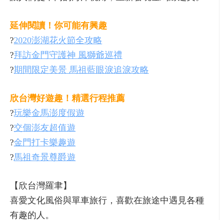
延伸閱讀！你可能有興趣
?
2020澎湖花火節全攻略
?
拜訪金門守護神 風獅爺巡禮
?
期間限定美景 馬祖藍眼淚追淚攻略
欣台灣好遊趣！精選行程推薦
?
玩樂金馬澎度假遊
?
交個澎友超值遊
?
金門打卡樂趣遊
?
馬祖奇景尊爵遊
【欣台灣羅聿】
喜愛文化風俗與單車旅行，喜歡在旅途中遇見各種
有趣的人。