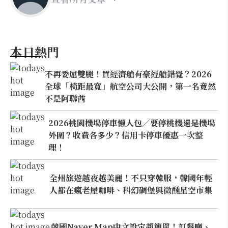
本日熱門
不再委屈雙腿！買經濟艙有豪經艙錯覺？2026
全球「椅距最寬」航空公司大公開，第一名竟然
不是阿聯酋
2026桃園機場停車懶人包／要停桃機還是機場
外圍？收費各多少？信用卡停車優惠一次整
理！
全州旅遊越夜越美麗！不只穿韓服，韓國年輕
人都在瘋老屋咖啡、科幻碉堡與微醺星空市集
韓國Naver Map中文設定超簡單！訂餐廳、