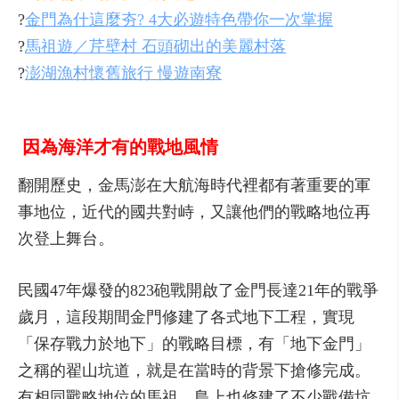
?
金門為什這麼夯? 4大必遊特色帶你一次掌握
?
馬祖遊／芹壁村 石頭砌出的美麗村落
?
澎湖漁村懷舊旅行 慢遊南寮
因為海洋才有的戰地風情
翻開歷史，金馬澎在大航海時代裡都有著重要的軍
事地位，近代的國共對峙，又讓他們的戰略地位再
次登上舞台。
民國47年爆發的823砲戰開啟了金門長達21年的戰爭
歲月，這段期間金門修建了各式地下工程，實現
「保存戰力於地下」的戰略目標，有「地下金門」
之稱的翟山坑道，就是在當時的背景下搶修完成。
有相同戰略地位的馬祖，島上也修建了不少戰備坑