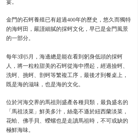
宴。
金門的石蚵養殖已有超過400年的歷史，悠久而獨特
的海蚵田，嚴謹細膩的採蚵文化，早已是金門風景
的一部分。
每年3到5月，海邊總是能在看到躬身低頭的採蚵
人，將一粒粒甜美的石蚵從海中撈起，經過撿蚵、
洗蚵、挑蚵、剖蚵等繁複工序，最後才到餐桌上，
既是海的滋味，也是海的文化。
位於河海交界的馬祖則盛產各種貝類，最負盛名的
「馬祖淡菜」鮮美多汁，絲毫不遜於紐西蘭淡菜，
花蛤、佛手貝、蠑螺也是走讀馬祖時，不可或缺的
極鮮海味。