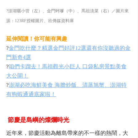
?澎湖曬小管（左）、金門蚵嗲（中）、馬祖淡菜（右）／圖片來
源：123RF授權圖片、欣傳媒資料庫
延伸閱讀！你可能有興趣
?
金門吃什麼？精選金門好評12選還有你沒聽過的金
門新奇4選
?
咱們卡蹓去！馬祖觀光小巨人 口袋私房景點美食
大公開！
?
澎湖必吃海鮮美食 海膽炒飯、清蒸旭蟹、澎湖特
有狗蝦通通底家啦！
節慶是島嶼的燦爛時光
近年來，節慶活動為離島帶來的不一樣的熱鬧，大