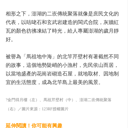
相形之下，澎湖的二崁傳統聚落就像是庶民文化的
代表，以咕咾石和玄武岩建造的閩式合院，灰牆紅
瓦的顏色彷彿凍結了時光，給人專屬澎湖的歲月靜
好。
被譽為「馬祖地中海」的北竿芹壁村有著截然不同
的故事，這個地勢陡峭的小漁村，先民依山而居，
以當地盛產的花崗岩砌造石屋，就地取材、因地制
宜的生活態度，成為北竿島上最美的風景。
?金門得月樓（左）、馬祖芹壁村（中）、澎湖二崁傳統聚落
（右）／圖片來源：123RF授權圖片
延伸閱讀！你可能有興趣