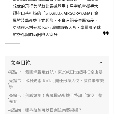
想像的飛行美學就此震撼登場！星宇航空攜手大
師空山基打造的「STARLUX AIRSORAYAMA」金
屬塗裝藝術機正式起飛，不僅有絕美專屬備品，
更請來木村光希 Kōki 演繹前衛大片，準備讓全球
航空迷與時尚圈陷入瘋狂。
文章目錄
亮點一：張國煒親飛首航，東京成田世紀同框空山基
亮點二：木村光希 Kōki, 擔任形象大使，演繹未來美
學
亮點三：美感爆棚！專屬備品與機上特調「鏡空」搶
先看
亮點四：哪些航線可以搭到這架藝術機？