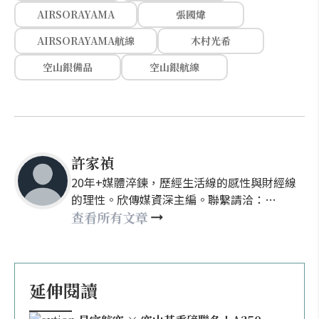
AIRSORAYAMA
張國煒
AIRSORAYAMA航線
木村光希
空山銀備品
空山銀航線
許家禎
20年+媒體淬鍊，歷經生活線的感性與財經線
的理性。欣傳媒資深主編。聯繫請洽：
nellyhsu@xinmedia.com
查看所有文章
延伸閱讀