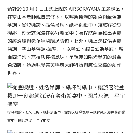
預計於 10 月 1 日正式上線的 AIRSORAYAMA 主題備品，
在空山基老師親自監修下，以呼應機體的銀色與金色為
基調。從登機證、姓名吊牌、紙杯到紙巾，讓旅客從登
機那一刻起就沉浸在藝術饗宴中；長程航線更推出專屬
的經濟艙與豪華經濟艙過夜包。此外，機上還提供專屬
特調「空山基特調-鏡空」，以琴酒、甜白酒為基底，融
合西洋梨、荔枝與檸檬風味，呈現宛如陽光灑落的淡金
色酒體，透過味覺完美呼應大師科技與感性交織的創作
世界。
從登機證、姓名吊牌、紙杯到紙巾，讓旅客從登機那一刻起就沉浸在藝術饗
宴中。圖片來源｜星宇航空