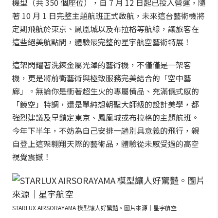
機型（共 350 個座位），自 7 月 12 日起已投入營運，隨
著 10 月 1 日完整主題航班正式啟航，未來這台藝術機將
定期飛航於東京、鳳凰城以及布拉格等航線，讓旅客在
這些絕美航點間，體驗最完整的星宇航空藝術特展！
這架閃耀著洗鍊金屬光澤的藝術機，不僅僅是一架客
機，更是將前衛藝術與極致服務完美結合的「空中藝
廊」。無論你是衝著超生火的專屬備品、充滿儀式感的
「鏡空」特調，還是單純想朝聖大師級的設計美學，都
強烈建議及早鎖定東京、鳳凰城或布拉格的主題航班。
今年下半年，不妨為自己安排一趟別具意義的飛行，親
自登上這架翱翔天際的藝術品，體驗從未感受過的高空
視覺震撼！
STARLUX AIRSORAYAMA 模型讓人好驚豔。圖片來源｜星宇航空