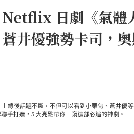
etflix 日劇《氣體
、蒼井優強勢卡司，奧
一號》上線後話題不斷，不但可以看到小栗旬、蒼井優
聯手打造，5 大亮點帶你一窺這部必追的神劇。