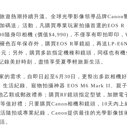
旅遊熱潮持續升溫。全球光學影像領導品牌Canon
碼送」活動，凡購買專業玩家拍攝首選的EOS R 
P1300隨身印相機 (價值$4,990)，不僅享有即拍即印，W
色百年保存外，購買EOS R單鏡組，再送LP-E6
禮券一千元；另外，購買多款指定機種和鏡頭，同樣也有
邀粉絲一同記錄美好時刻，盡情享受夏季輕旅新生活。
玩家的需求，自即日起至6月30日，更祭出多款相機
，生活紀錄、寵物拍攝神器 EOS M6 Mark II、親
電池乙顆或郵政禮券；購買RF鏡頭指定型號，加贈電
0等值好禮；只要購買Canon相機和鏡頭，10天內上
活隨拍或專業紀錄，Canon提供最佳的光學影像技
活。