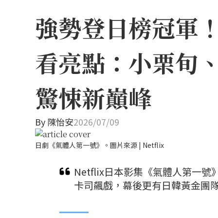
強勢登日榜冠軍！N
看亮點：小栗旬
驚悚新巔峰
By
陳怡安
2026/07/09
日劇《氣體人第一號》。圖片來源 | Netflix
Netflix日本影集《氣體人第
卡司飆戲，幕後更有日韓黃金團隊