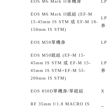
EOS M6 Mark II單機身
L
EOS M6 Mark II鏡組 (EF-M
L
15-45mm IS STM 或 EF-M 18-
券 
150mm IS STM)
EOS M50單機身
L
EOS M50鏡組 (EF-M 15-
45mm IS STM 或 EF-M 15-
L
45mm IS STM+EF-M 55-
券 
200mm IS STM)
EOS 850D單機身/單鏡組
X
RF 35mm f/1.8 MACRO IS