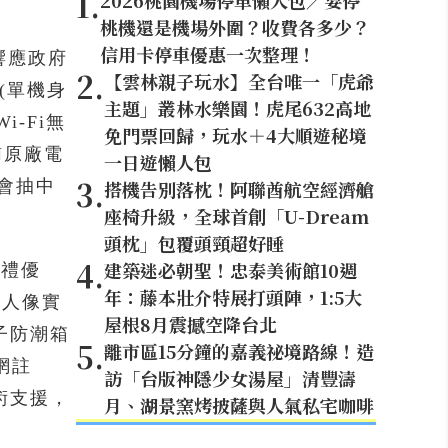
1
.
2026桃園機場停車懶人包／要停
桃機還是機場外圍？收費各多少？
信用卡停車優惠一次整理！
響應政府
2
.
【雲林親子玩水】全台唯一「虎爺
(單機身
主題」叢林水樂園！虎尾632高地
i-Fi無
免門票回歸，玩水＋4大順遊秘境
N原廠電
一日遊懶人包
3
.
機會抽中
搭機告別落枕！阿聯酋航空經濟艙
座椅升級，全球首創「U-Dream
頭枕」包覆頭頸超好睡
4
.
建築迷必朝聖！忠泰美術館10週
好禮優
年：藤本壯介特展打頭陣，1:5大
子人像實
屋根8月震撼空降台北
子防潮箱
5
.
離市區15分鐘的嘉義祕境路線！造
網註
訪「台版神隱少女湯屋」清豐濤
術支援，
月、湖景窯烤披薩與人氣私宅咖啡