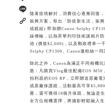
隨著疫情解封，消費信心逐漸回復，
振興方案，祭出「防疫新生活，振興加
或鏡組) 即加贈Canon Selphy C
線傳輸，以熱昇華列印技術讓相片防褪
池 (價值$2,600)，以及郵政
Selphy CP1300。Canon
除此之外，Canon為滿足不同相機
惠：凡購買Vlog最佳配備EOS M50
拍利器的EOS RP，立即贈送原廠
或原廠保護鏡，活動最高可享$5,88
冊，還可獲得18個月保固，無論是生
全方位相機選擇，將攝影輕鬆融入生