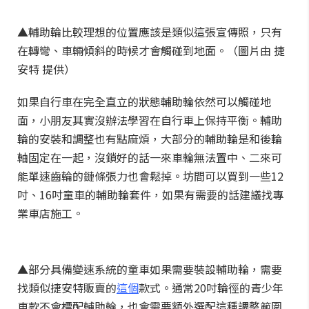
▲輔助輪比較理想的位置應該是類似這張宣傳照，只有
在轉彎、車輛傾斜的時候才會觸碰到地面。（圖片由 捷
安特 提供）
如果自行車在完全直立的狀態輔助輪依然可以觸碰地
面，小朋友其實沒辦法學習在自行車上保持平衡。輔助
輪的安裝和調整也有點麻煩，大部分的輔助輪是和後輪
軸固定在一起，沒鎖好的話一來車輪無法置中、二來可
能單速齒輪的鏈條張力也會鬆掉。坊間可以買到一些12
吋、16吋童車的輔助輪套件，如果有需要的話建議找專
業車店施工。
▲部分具備變速系統的童車如果需要裝設輔助輪，需要
找類似捷安特販賣的
這個
款式。通常20吋輪徑的青少年
車款不會標配輔助輪，也會需要額外選配這種調整範圍