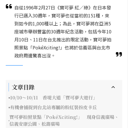
自從1996年2月27日《寶可夢 紅／綠》在日本發
行已邁入30週年，寶可夢也從當初的151種，來
到如今的1,000種以上；為此，寶可夢將在亞洲5
座城市舉辦豐富的30週年紀念活動，包括今年10
月10日、11日在台北推出的限定活動，寶可夢拍
照景點「PokéXciting!」也將於信義區與台北市
政府周邊驚喜出沒。
文章目錄
10/10～10/11 香堤大道「寶可夢大遊行」
有機會捕捉到台北站專屬的粉紅裝扮皮卡丘
寶可夢拍照景點「PokéXciting!」 現身信義廣場、
信義安康公園、松壽廣場