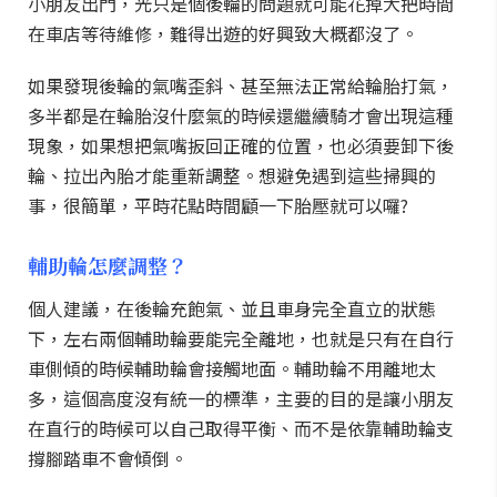
小朋友出門，光只是個後輪的問題就可能花掉大把時間
在車店等待維修，難得出遊的好興致大概都沒了。
如果發現後輪的氣嘴歪斜、甚至無法正常給輪胎打氣，
多半都是在輪胎沒什麼氣的時候還繼續騎才會出現這種
現象，如果想把氣嘴扳回正確的位置，也必須要卸下後
輪、拉出內胎才能重新調整。想避免遇到這些掃興的
事，很簡單，平時花點時間顧一下胎壓就可以囉?
輔助輪怎麼調整？
個人建議，在後輪充飽氣、並且車身完全直立的狀態
下，左右兩個輔助輪要能完全離地，也就是只有在自行
車側傾的時候輔助輪會接觸地面。輔助輪不用離地太
多，這個高度沒有統一的標準，主要的目的是讓小朋友
在直行的時候可以自己取得平衡、而不是依靠輔助輪支
撐腳踏車不會傾倒。