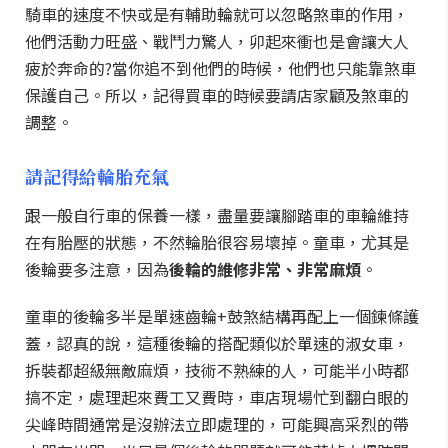
騎車的速度不快或是有輔助輪就可以忽略煞車的作用，
他們活動力旺盛、戰鬥力驚人，卯起來衝也是會讓大人
疲於奔命的?當你追不到他們的時候，他們也只能靠煞車
保護自己。所以，記得買車的時候要請店家顧及煞車的
調整。
請記得給輪胎充氣
跟一般自行車的保養一樣，盡量要讓腳踏車的車輪維持
在有胎壓的狀態，不然輪胎很容易壞掉。童車，尤其是
後輪要多注意，因為
後輪的維修非常、非常麻煩
。
童車的後輪多半是單速齒輪+鼓煞結構再配上一個鍊條護
蓋，認真的說，這種後輪的搭配類似於單速的淑女車，
拆裝都超級無敵麻煩，技術不熟練的人，可能半小時都
搞不定，處理起來費工又費時，車店現場忙到翻白眼的
尖峰時間通常是沒辦法立即處理的，可能興高采烈的帶