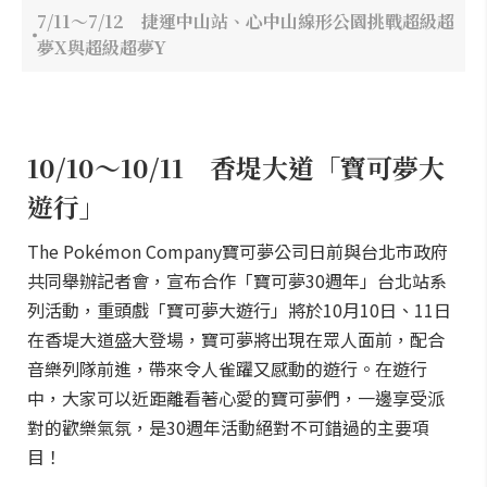
7/11～7/12 捷運中山站、心中山線形公園挑戰超級超
夢X與超級超夢Y
10/10～10/11 香堤大道「寶可夢大
遊行」
The Pokémon Company寶可夢公司日前與台北市政府
共同舉辦記者會，宣布合作「寶可夢30週年」台北站系
列活動，重頭戲「寶可夢大遊行」將於10月10日、11日
在香堤大道盛大登場，寶可夢將出現在眾人面前，配合
音樂列隊前進，帶來令人雀躍又感動的遊行。在遊行
中，大家可以近距離看著心愛的寶可夢們，一邊享受派
對的歡樂氣氛，是30週年活動絕對不可錯過的主要項
目！