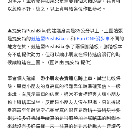
的落差，筆者覺得如果只是需要抓個大概的話，其實可
以忽略不計。總之，以上資料給各位作個參考。
▲捷安特PushBike的建議身高是85公分以上。上圖這張
是捷安特的
競速型PushBike
，和
iFun ONE滑步車
不同的
地方在於，競速型PushBike多了兩個腳踏板，腳踏板本
身不能提供動力，但可以讓小朋友在保持速度滑行的時
候讓腳踏在上面。（圖片由 捷安特 提供）
筆者個人建議，
帶小朋友去實體店跨上車、試坐
比較保
險，畢竟小朋友的身高真的很難靠年齡準確預估。一般
來說，有展示童車的店家，通常不會拒絕客人讓小朋友
跨上腳踏車試坐，反而是小朋友人沒在現場，只能透過
身高甚至年齡隔空抓藥就真的很容易選錯
，買錯尺寸要
退要換多好幾道手續真的是很麻煩加上腳踏車的利潤本
來就沒有多好這樣一來一往真的是非常折騰人，
建議各