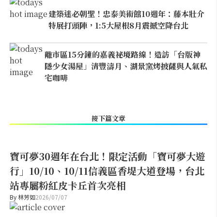
建築迷必朝聖！忠泰美術館10週年：藤本壯介
特展打頭陣，1:5大屋根8月震撼空降台北
離市區15分鐘的嘉義祕境路線！造訪「台版神
隱少女湯屋」清豐濤月、湖景窯烤披薩與人氣私
宅咖啡
接下篇文章
寶可夢30週年在台北！限定活動「寶可夢大遊
行」10/10、10/11信義區香堤大道登場，台北
站專屬粉紅皮卡丘首次亮相
By
林芳如
2026/07/07