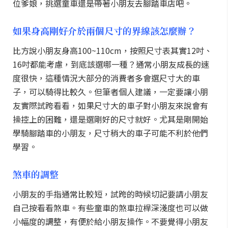
位爹娘，挑選童車還是帶著小朋友去腳踏車店吧。
如果身高剛好介於兩個尺寸的界線該怎麼辦？
比方說小朋友身高100~110cm，按照尺寸表其實12吋、
16吋都能考慮，到底該選哪一種？通常小朋友成長的速
度很快，這種情況大部分的消費者多會選尺寸大的車
子，可以騎得比較久。但筆者個人建議，一定要讓小朋
友實際試跨看看，如果尺寸大的車子對小朋友來說會有
操控上的困難，還是選剛好的尺寸就好。尤其是剛開始
學騎腳踏車的小朋友，尺寸稍大的車子可能不利於他們
學習。
煞車的調整
小朋友的手指通常比較短，試跨的時候切記要請小朋友
自己按看看煞車。有些童車的煞車拉桿深淺度也可以做
小幅度的調整，有便於給小朋友操作。不要覺得小朋友