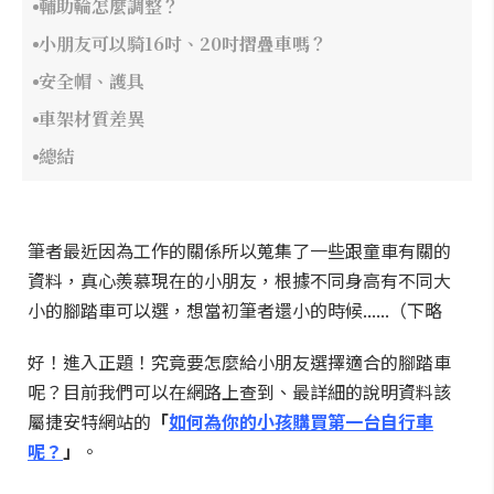
輔助輪怎麼調整？
小朋友可以騎16吋、20吋摺疊車嗎？
安全帽、護具
車架材質差異
總結
筆者最近因為工作的關係所以蒐集了一些跟童車有關的
資料，真心羨慕現在的小朋友，根據不同身高有不同大
小的腳踏車可以選，想當初筆者還小的時候......（下略
好！進入正題！究竟要怎麼給小朋友選擇適合的腳踏車
呢？目前我們可以在網路上查到、最詳細的說明資料該
屬捷安特網站的
「
如何為你的小孩購買第一台自行車
呢？
」
。