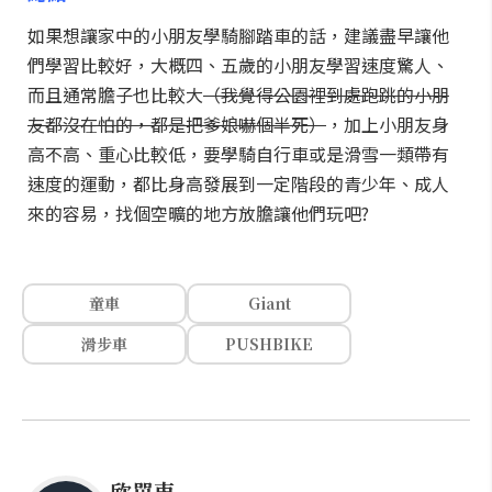
如果想讓家中的小朋友學騎腳踏車的話，建議盡早讓他
們學習比較好，大概四、五歲的小朋友學習速度驚人、
而且通常膽子也比較大
（我覺得公園裡到處跑跳的小朋
友都沒在怕的，都是把爹娘嚇個半死）
，加上小朋友身
高不高、重心比較低，要學騎自行車或是滑雪一類帶有
速度的運動，都比身高發展到一定階段的青少年、成人
來的容易，找個空曠的地方放膽讓他們玩吧?
童車
Giant
滑步車
PUSHBIKE
欣單車