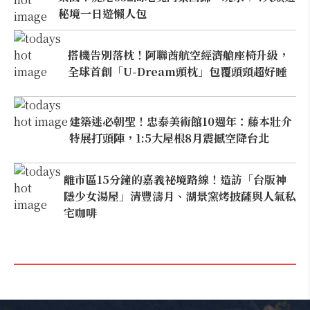
秘境一日遊懶人包
搭機告別落枕！阿聯酋航空經濟艙座椅升級，
全球首創「U-Dream頭枕」包覆頭頸超好睡
建築迷必朝聖！忠泰美術館10週年：藤本壯介
特展打頭陣，1:5大屋根8月震撼空降台北
離市區15分鐘的嘉義祕境路線！造訪「台版神
隱少女湯屋」清豐濤月、湖景窯烤披薩與人氣私
宅咖啡