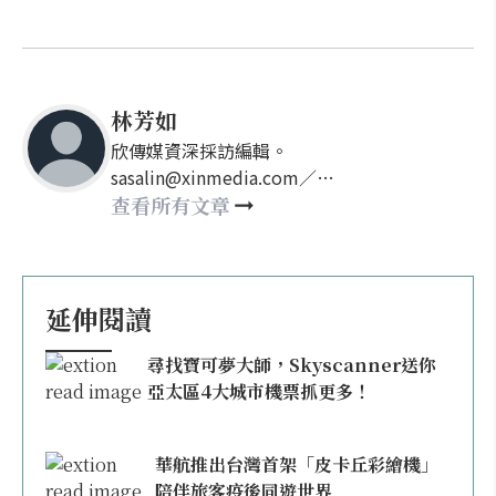
林芳如
欣傳媒資深採訪編輯。
sasalin@xinmedia.com／
happy21917@gmail.com
查看所有文章
延伸閱讀
尋找寶可夢大師，Skyscanner送你
亞太區4大城市機票抓更多！
華航推出台灣首架「皮卡丘彩繪機」
陪伴旅客疫後同遊世界