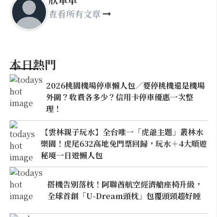
查看所有文章
本日熱門
2026桃園機場停車懶人包／要停桃機還是機場
外圍？收費各多少？信用卡停車優惠一次整
理！
【雲林親子玩水】全台唯一「虎爺主題」叢林水
樂園！虎尾632高地免門票回歸，玩水＋4大順遊
秘境一日遊懶人包
搭機告別落枕！阿聯酋航空經濟艙座椅升級，
全球首創「U-Dream頭枕」包覆頭頸超好睡