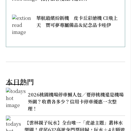
華航最繽紛新機 皮卡丘彩繪機 CI飛上
天 寶可夢專屬備品＆紀念品卡哇伊
本日熱門
2026桃園機場停車懶人包／要停桃機還是機場
外圍？收費各多少？信用卡停車優惠一次整
理！
【雲林親子玩水】全台唯一「虎爺主題」叢林水
樂園！虎尾632高地免門票回歸，玩水＋4大順遊