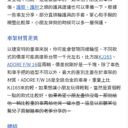
傷，
護膝、護肘
之類的護具建議也可以準備一下。根據
一些車友分享，部分直排輪護具的手套，掌心和手腕的
襯墊比較厚，小朋友摔倒的時候可以多一層保護。
車架材質差異
以捷安特的童車來說，你可能會發現同樣輪徑、不同款
式的價差可能高達新台幣一千元左右，比方說
KJ165
、
ADORE F/W 16
這兩輛，價差就剛好是一千塊，除了車色
和車手把的造型不同以外，最大的差別主要在於車架的
材質，ADORE F/W 16是全鋁合金的車身，重量上比
KJ165來的輕，如果想讓小朋友玩得輕鬆，當然是買個輕
一點的款式比較好。
如果希望小朋友盡快沒電，那就給
他一輛比較重的車再給他背一罐水壺，這是以前聽某位
幫兒子買腳踏車的老爹分享的。
總結