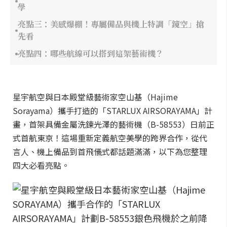
學
亮點三：美感爆棚！專屬備品與機上特調「鏡空」搶
先看
亮點四：哪些航線可以搭到這架藝術機？
星宇航空與日本殿堂級藝術家空山基（Hajime
Sorayama）攜手打造的「STARLUX AIRSORAYAMA」計
畫，首架具備金屬洗鍊光澤的藝術機（B-58553）日前正
式首航東京！這場重新定義航空美學的跨界合作，從代
言人、機上備品到首飛儀式都話題滿滿，以下為您整理
四大必看亮點。