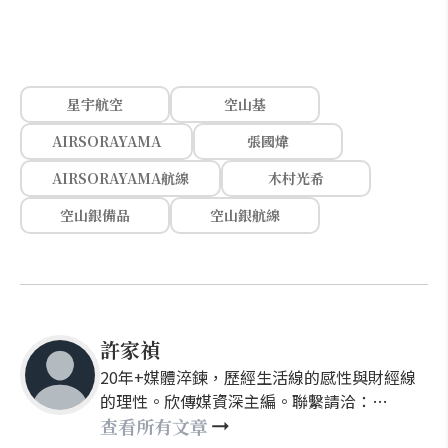
星宇航空
空山基
AIRSORAYAMA
張國煒
AIRSORAYAMA航線
木村光希
空山銀備品
空山銀航線
許家禎
20年+媒體淬鍊，歷經生活線的感性與財經線
的理性。欣傳媒資深主編。聯繫請洽：
nellyhsu@xinmedia.com
查看所有文章