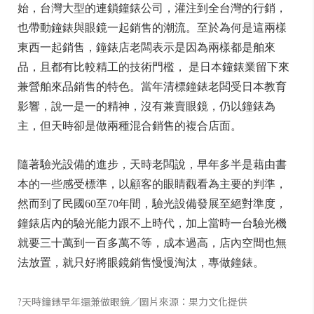
始，台灣大型的連鎖鐘錶公司，灌注到全台灣的行銷，
也帶動鐘錶與眼鏡一起銷售的潮流。至於為何是這兩樣
東西一起銷售，鐘錶店老闆表示是因為兩樣都是舶來
品，且都有比較精工的技術門檻， 是日本鐘錶業留下來
兼營舶來品銷售的特色。當年清標鐘錶老闆受日本教育
影響，說一是一的精神，沒有兼賣眼鏡，仍以鐘錶為
主，但天時卻是做兩種混合銷售的複合店面。
隨著驗光設備的進步，天時老闆說，早年多半是藉由書
本的一些感受標準，以顧客的眼睛觀看為主要的判準，
然而到了民國60至70年間，驗光設備發展至絕對準度，
鐘錶店內的驗光能力跟不上時代，加上當時一台驗光機
就要三十萬到一百多萬不等，成本過高，店內空間也無
法放置，就只好將眼鏡銷售慢慢淘汰，專做鐘錶。
?天時鐘錶早年還兼做眼鏡／圖片來源：果力文化提供