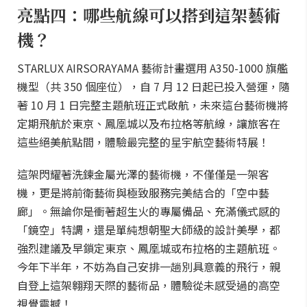
亮點四：哪些航線可以搭到這架藝術
機？
STARLUX AIRSORAYAMA 藝術計畫選用 A350-1000 旗艦
機型（共 350 個座位），自 7 月 12 日起已投入營運，隨
著 10 月 1 日完整主題航班正式啟航，未來這台藝術機將
定期飛航於東京、鳳凰城以及布拉格等航線，讓旅客在
這些絕美航點間，體驗最完整的星宇航空藝術特展！
這架閃耀著洗鍊金屬光澤的藝術機，不僅僅是一架客
機，更是將前衛藝術與極致服務完美結合的「空中藝
廊」。無論你是衝著超生火的專屬備品、充滿儀式感的
「鏡空」特調，還是單純想朝聖大師級的設計美學，都
強烈建議及早鎖定東京、鳳凰城或布拉格的主題航班。
今年下半年，不妨為自己安排一趟別具意義的飛行，親
自登上這架翱翔天際的藝術品，體驗從未感受過的高空
視覺震撼！