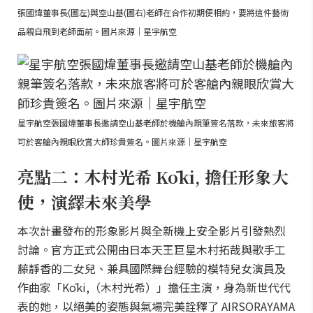
張國煒董事長(圖左)與空山基(圖右)老師在合作初期便相約，要將這件藝術
品親自飛到老師面前。圖片來源｜星宇航空
星宇航空張國煒董事長邀請空山基老師於機艙內親筆簽名落款，未來旅客將
可於客艙內親眼欣賞大師珍貴簽名。圖片來源｜星宇航空
亮點二：木村光希 Kōki, 擔任形象大
使，演繹未來美學
本次計畫發布的形象影片與全新機上安全影片引發熱烈
討論。官方正式公開由日本天王巨星木村拓哉與歌手工
藤靜香的二女兒、兼具國際舞台經驗的模特兒女演員及
作曲家「Kōki,（木村光希）」擔任主演，身為新世代代
表的她，以絕美的姿態與氣場完美詮釋了 AIRSORAYAMA