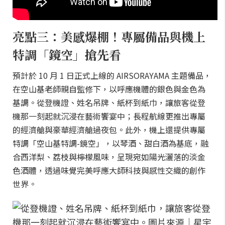
亮點三：美感爆棚！專屬備品與機上
特調「鏡空」搶先看
預計於 10 月 1 日正式上線的 AIRSORAYAMA 主題備品，
在空山基老師親自監修下，以呼應機體的銀色與金色為
基調。從登機證、姓名吊牌、紙杯到紙巾，讓旅客從登
機那一刻起就沉浸在藝術饗宴中；長程航線更推出專屬
的經濟艙與豪華經濟艙過夜包。此外，機上還提供專屬
特調「空山基特調-鏡空」，以琴酒、甜白酒為基底，融
合西洋梨、荔枝與檸檬風味，呈現宛如陽光灑落的淡金
色酒體，透過味覺完美呼應大師科技與感性交織的創作
世界。