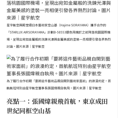
星宇航空與殿堂級日本藝術家空山基（Hajime SORAYAMA）攜手合作的
「STARLUX AIRSORAYAMA」計劃B-58553銀色飛機於之前降落桃園國際機
場，呈現出宛如金屬般的洗鍊光澤與金屬美感的塗裝一亮相便引發各界熱烈
討論。圖片來源｜星宇航空
為了履行合作初期「要將這件藝術品親自開到藝術家面前」的浪漫約定，首
航航班特別由星宇航空董事長張國煒親自執飛。圖片來源｜星宇航空
亮點一：張國煒親飛首航，東京成田
世紀同框空山基