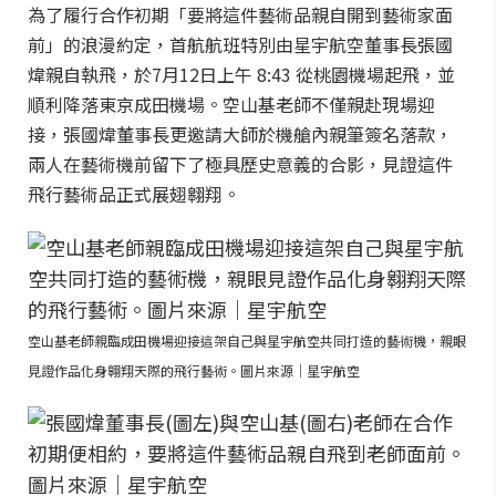
為了履行合作初期「要將這件藝術品親自開到藝術家面
前」的浪漫約定，首航航班特別由星宇航空董事長張國
煒親自執飛，於7月12日上午 8:43 從桃園機場起飛，並
順利降落東京成田機場。空山基老師不僅親赴現場迎
接，張國煒董事長更邀請大師於機艙內親筆簽名落款，
兩人在藝術機前留下了極具歷史意義的合影，見證這件
飛行藝術品正式展翅翱翔。
空山基老師親臨成田機場迎接這架自己與星宇航空共同打造的藝術機，親眼
見證作品化身翱翔天際的飛行藝術。圖片來源｜星宇航空