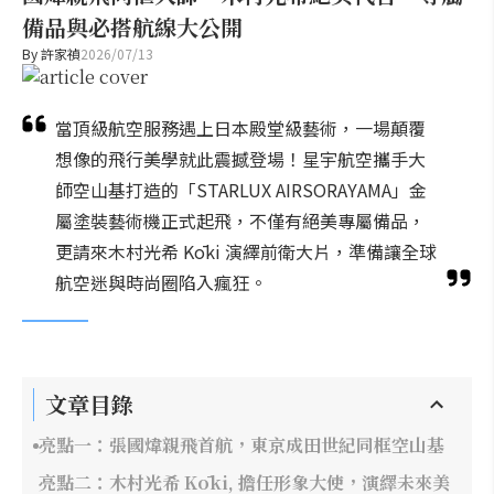
備品與必搭航線大公開
By
許家禎
2026/07/13
當頂級航空服務遇上日本殿堂級藝術，一場顛覆
想像的飛行美學就此震撼登場！星宇航空攜手大
師空山基打造的「STARLUX AIRSORAYAMA」金
屬塗裝藝術機正式起飛，不僅有絕美專屬備品，
更請來木村光希 Kōki 演繹前衛大片，準備讓全球
航空迷與時尚圈陷入瘋狂。
文章目錄
亮點一：張國煒親飛首航，東京成田世紀同框空山基
亮點二：木村光希 Kōki, 擔任形象大使，演繹未來美