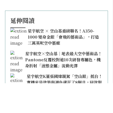
延伸閱讀
星宇航空 × 空山基重磅聯名！A350-
1000 變身金銀「會飛的藝術品」，打造
三萬英呎空中藝廊
星宇航空×空山基｜地表最大空中藝術品！
Pantone反覆校對逾10次研發專屬色，機
身折射「液態金屬」流動光澤
星宇航空K董張國煒親駕「空山銀」抵台！
實機光是塗裝與調色就花了8個月，同款限
量模型上架即秒殺