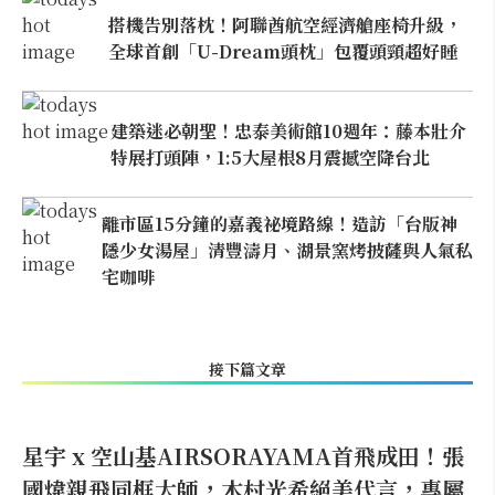
搭機告別落枕！阿聯酋航空經濟艙座椅升級，
全球首創「U-Dream頭枕」包覆頭頸超好睡
建築迷必朝聖！忠泰美術館10週年：藤本壯介
特展打頭陣，1:5大屋根8月震撼空降台北
離市區15分鐘的嘉義祕境路線！造訪「台版神
隱少女湯屋」清豐濤月、湖景窯烤披薩與人氣私
宅咖啡
接下篇文章
星宇 x 空山基AIRSORAYAMA首飛成田！張
國煒親飛同框大師，木村光希絕美代言，專屬