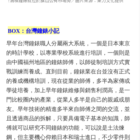
?清標鐘錶就位於旗山公有市場旁／圖片來源：果力文化提供
BOX：台灣鐘錶小記
早年台灣鐘錶職人分屬兩大系統，一個是日本東京
的時計學校，以專業學校系統進行培訓，一個則是
由中國福州地區的鐘錶師傅，以師徒制培訓方式實
戰訓練而養成。直到目前，鐘錶業在台並沒有正式
的養成機構培訓，現在從業的師傅，多半為家傳或
學徒培養，加上早年鐘錶維修與銷售利潤高，是一
門比較圈內的產業，從業人多半是自己的親戚或朋
友。早年技術的精進多半來自師傅之間的交流，並
且透過商品的拆解，只要具備電子基本的知識，師
傅就可以研究不同鐘錶的功能，可以說是土法煉
鋼，但主要機心仰賴日本和瑞士進口，不少零件則