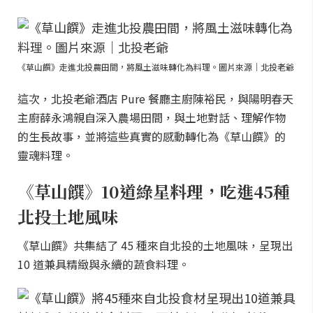
《草山饌》走進北投農田間，將風土滋味轉化為料理。圖片來源｜北投老爺
這次，北投老爺酒店 Pure 餐廳主廚陳裕民，與陽明春天
主廚薛永鴻親自深入農場田間，與土地對話、理解作物
的生長故事，並將這些真實的感動轉化為《草山饌》的
靈魂料理。
《草山饌》10道綠星料理，吃進45種
北投土地風味
《草山饌》共集結了 45 種來自北投的土地風味，呈現出
10 道兼具精緻與永續的蔬食料理。