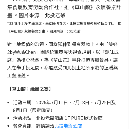
T22 攜手北投老爺酒店，串聯陽明春天、北投雲集食農教育勞動合作社，推
《草山饌》永續餐桌計畫 。圖片來源｜北投老爺
對土地價值的珍視，同樣延伸到餐桌器物上。由「雙好
2byWu&Chen」團隊統籌策展與視覺規劃，以「聚味成
席」為核心概念，為《草山饌》量身打造專屬餐具，讓
人在舉手投足間，都能感受到北投土地所承載的溫暖與
工藝底蘊。
【草山饌：綠星之宴】
活動日期｜2026年7月11日、7月18日、7月25日及
8月1日（限定晚宴）
活動地點｜北投老爺酒店 1F PURE 歐式餐廳
餐會資訊｜詳情請洽
北投老爺酒店