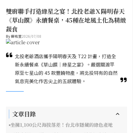
雙廚聯手打造綠星之宴！北投老爺Ｘ陽明春天
《草山饌》永續餐桌，45種在地風土化為精緻
蔬食
By
蘇祐萱
2026/07/08
北投老爺酒店攜手陽明春天及 T22 計畫，打造全
新永續餐桌《草山饌｜綠星之宴》。嚴選關渡平
原至七星山的 45 款豐饒物產，將北投特有的自然
氣息完美化作舌尖上的五感體驗。
文章目錄
坐擁1,100公尺海拔落差！台北市隱藏的綠色產地