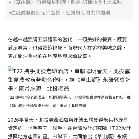
《草山饌》10道綠星料理，吃進45種北投土地風味
從乳酸發酵到花卉蒸餾，延續風土的生命週期
在越來越強調五感體驗的當代，一頓美好的餐宴，既要
滿足味蕾，也得餵飽視覺。而現代人在追尋美味之餘，
更加關注食材的在地產地與永續故事。
T22 攜手北投老爺酒店，串聯陽明春天、北投雲集食農教育勞動合作社，推
《草山饌》永續餐桌計畫。圖片來源｜北投老爺
2026年夏天，北投老爺酒店與連續五屆獲得米其林綠星
肯定的「陽明春天」聯手，在台灣設計研究院「T22設計
振興地方產業計畫」串聯下，共同推出《草山饌》永續