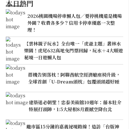
本日熱門
2026桃園機場停車懶人包／要停桃機還是機場
外圍？收費各多少？信用卡停車優惠一次整
理！
【雲林親子玩水】全台唯一「虎爺主題」叢林水
樂園！虎尾632高地免門票回歸，玩水＋4大順遊
秘境一日遊懶人包
搭機告別落枕！阿聯酋航空經濟艙座椅升級，
全球首創「U-Dream頭枕」包覆頭頸超好睡
建築迷必朝聖！忠泰美術館10週年：藤本壯介
特展打頭陣，1:5大屋根8月震撼空降台北
離市區15分鐘的嘉義祕境路線！造訪「台版神