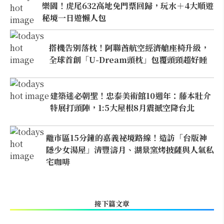
樂園！虎尾632高地免門票回歸，玩水＋4大順遊
秘境一日遊懶人包
搭機告別落枕！阿聯酋航空經濟艙座椅升級，
全球首創「U-Dream頭枕」包覆頭頸超好睡
建築迷必朝聖！忠泰美術館10週年：藤本壯介
特展打頭陣，1:5大屋根8月震撼空降台北
離市區15分鐘的嘉義祕境路線！造訪「台版神
隱少女湯屋」清豐濤月、湖景窯烤披薩與人氣私
宅咖啡
接下篇文章