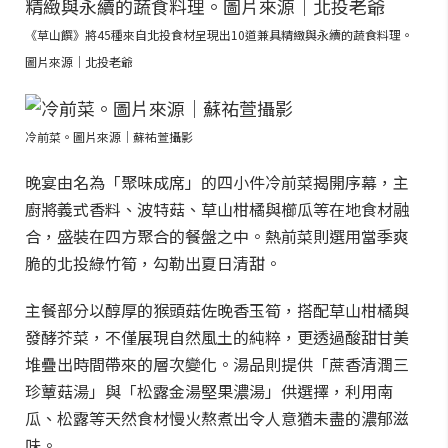
《草山饌》將45種來自北投食材呈現出10道兼具精緻與永續的蔬食料理。
圖片來源｜北投老爺
冷前菜。圖片來源｜蘇祐萱攝影
晚宴由名為「聚味成席」的四小件冷前菜揭開序幕，主
廚將義式香料、波特菇、草山柑橘與櫛瓜等在地食材融
合，盛裝在四方聚合的餐盤之中。熱前菜則選用當季爽
脆的北投綠竹筍，勾勒出夏日清甜。
主餐部分以醇厚的猴頭菇佐晚香玉筍，搭配草山柑橘與
發酵芥菜，不僅展現自然風土的純粹，更透過酸甜甘美
堆疊出時間帶來的層次變化。湯品則提供「蔗香清潤三
珍蕈菇湯」與「松露金湯堅果濃湯」供選擇，利用南
瓜、松露等天然食材慢火熬煮出令人意猶未盡的濃郁滋
味。