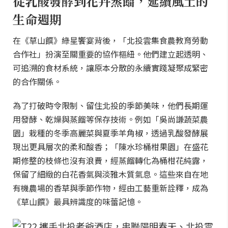
從乳酸發酵到花卉蒸餾，延續風土的
生命週期
在《草山饌》綠星饗宴背後，「北投雲集食農教育勞動
合作社」扮演至關重要的協作樞紐。他們建立起透明、
可追溯的食材系統，讓原本分散的永續實踐凝聚成緊密
的合作關係。
為了打破時令限制、留住北投的季節美味，他們長期運
用發酵、乾燥與蒸餾等保存技術。例如「吳尚謙蔬菜農
園」栽種的冬季高麗菜與夏季羊角椒，透過乳酸發酵展
現出更具層次的柔和酸香；「陳水珍桶柑果園」在盛花
期修整的枝條也沒有浪費，經蒸餾轉化為桶柑花純露，
保留了細緻的白花香氣與淡雅木質氣息。這些來自在地
有機農場的香草與季節作物，經由工藝重新詮釋，成為
《草山饌》最具辨識度的味蕾記憶。