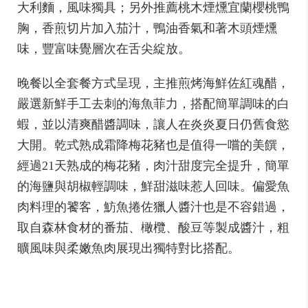
大利麵，風味獨具；另外推薦桃木煙燻宜蘭櫻桃鴨
胸，香煎切片加入茄汁，鴨油香氣和著木頭煙燻
味，豐富味覺層次在舌尖綻放。
晚餐以全套餐方式呈現，主推煎烤海鮮佐紅魂醋，
嚴選新鮮手工去刺的海魚菲力，搭配簡單調味的白
蝦，並以清爽醋醬調味，讓人在炎炎夏日仍舊食慾
大開。乾式熟成霜降梅花豬也是值得一嚐的美饌，
經過21天熟成的梅花豬，肉汁甜度完全提升，簡單
的海鹽與胡椒輕調味，鮮甜滋味惹人回味。偏愛魚
肉料理的饕客，魴魚捲佐獵人醬汁也是不容錯過，
取自森林食材的番茄、橄欖、酸豆等製成醬汁，粗
曠風味與柔嫩魚肉展現出獨特對比搭配。