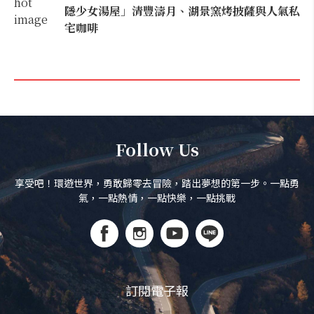
隱少女湯屋」清豐濤月、湖景窯烤披薩與人氣私
宅咖啡
Follow Us
享受吧！環遊世界，勇敢歸零去冒險，踏出夢想的第一步。一點勇
氣，一點熱情，一點快樂，一點挑戰
訂閱電子報