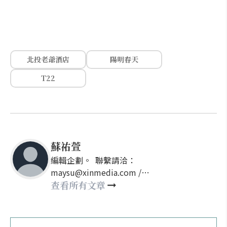
北投老爺酒店
陽明春天
T22
蘇祐萱
編輯企劃。 聯繫請洽：
maysu@xinmedia.com /
may860527@gmail.com
查看所有文章