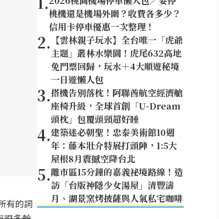
1
.
2026桃園機場停車懶人包／要停
桃機還是機場外圍？收費各多少？
信用卡停車優惠一次整理！
2
.
【雲林親子玩水】全台唯一「虎爺
主題」叢林水樂園！虎尾632高地
免門票回歸，玩水＋4大順遊秘境
一日遊懶人包
3
.
搭機告別落枕！阿聯酋航空經濟艙
座椅升級，全球首創「U-Dream
頭枕」包覆頭頸超好睡
4
.
建築迷必朝聖！忠泰美術館10週
年：藤本壯介特展打頭陣，1:5大
屋根8月震撼空降台北
5
.
離市區15分鐘的嘉義祕境路線！造
訪「台版神隱少女湯屋」清豐濤
月、湖景窯烤披薩與人氣私宅咖啡
把所有的詞
有很多幹