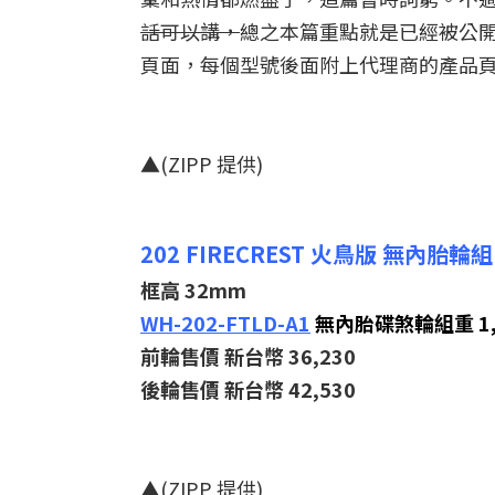
話可以講，
總之本篇重點就是已經被公開
頁面，每個型號後面附上代理商的產品頁
▲(ZIPP 提供)
202 FIRECREST 火鳥版 無內胎輪組
框高 32mm
WH-202-FTLD-A1
無內胎碟煞輪組重 1,5
前輪售價 新台幣 36,230
後輪售價 新台幣 42,530
▲(ZIPP 提供)