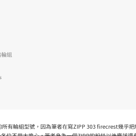
框煞輪組
s
輪組型號，因為筆者在寫ZIPP 303 firecrest幾乎
過各位不用太擔心，筆者身為一個ZIPP的粉絲以後應該還