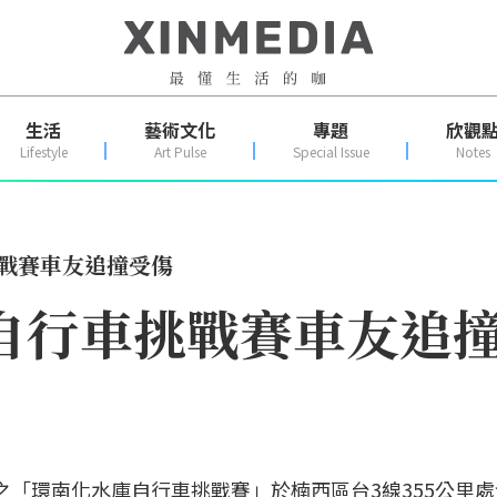
生活
藝術文化
專題
欣觀
Lifestyle
Art Pulse
Special Issue
Notes
挑戰賽車友追撞受傷
庫自行車挑戰賽車友追
之「環南化水庫自行車挑戰賽」於楠西區台3線355公里處