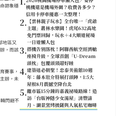
1
.
2026桃園機場停車懶人包／要停
命跡象穩
桃機還是機場外圍？收費各多少？
信用卡停車優惠一次整理！
2
.
【雲林親子玩水】全台唯一「虎爺
主題」叢林水樂園！虎尾632高地
免門票回歸，玩水＋4大順遊秘境
一日遊懶人包
部地區又
3
.
搭機告別落枕！阿聯酋航空經濟艙
辦，而該
座椅升級，全球首創「U-Dream
頭枕」包覆頭頸超好睡
4
.
建築迷必朝聖！忠泰美術館10週
育賽事，
年：藤本壯介特展打頭陣，1:5大
主辦，未
屋根8月震撼空降台北
5
.
離市區15分鐘的嘉義祕境路線！造
訪「台版神隱少女湯屋」清豐濤
車輛閃避不
月、湖景窯烤披薩與人氣私宅咖啡