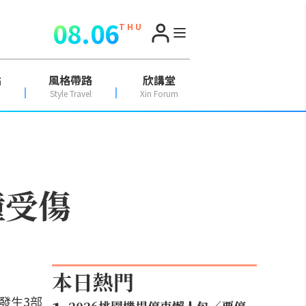
08.06
T H U
點
風格帶路
欣講堂
Style Travel
Xin Forum
撞受傷
本日熱門
發生3部