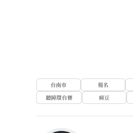
台南市
報名
聽障環台賽
麻豆