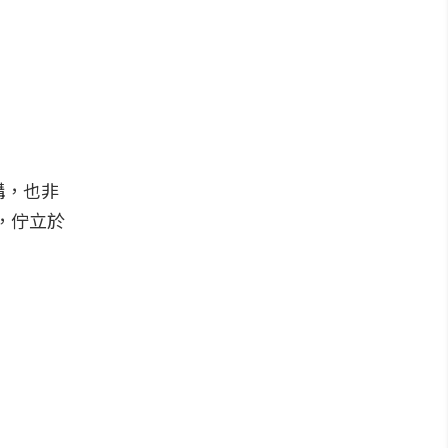
構，也非
野，佇立於