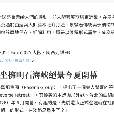
場全球盛會帶給人們的悸動，並未隨著展期結束消散。在眾
點莫過於由建築大師藤本壯介打造、象徵著傳統與永續精
迴廊該原地保存、拆解利用，還是以某種形式重生，成為
2025 大阪・関西万博
FB
坐擁明石海峽絕景今夏開幕
那集團（Pasona Group），提出了一個令人驚喜的
ureverse retreat」，其優美的木造弧形外觀、溫潤的曲
26）年 6 月開幕。有趣的是，先前還沒正式營運就在社
以飯店的形式，在淡路島重生了？」