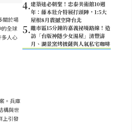
4
.
建築迷必朝聖！忠泰美術館10週
年：藤本壯介特展打頭陣，1:5大
多關於場
屋根8月震撼空降台北
5
.
離市區15分鐘的嘉義祕境路線！造
神的全球
訪「台版神隱少女湯屋」清豐濤
許多人心
月、湖景窯烤披薩與人氣私宅咖啡
答案。兵庫
線結構與世
群上引發