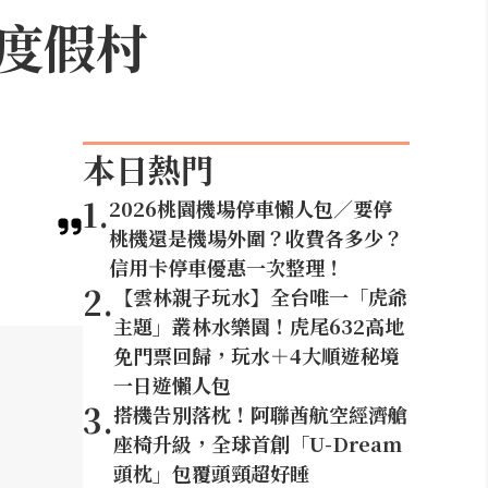
度假村
本日熱門
1
.
2026桃園機場停車懶人包／要停
桃機還是機場外圍？收費各多少？
信用卡停車優惠一次整理！
2
.
【雲林親子玩水】全台唯一「虎爺
主題」叢林水樂園！虎尾632高地
免門票回歸，玩水＋4大順遊秘境
一日遊懶人包
3
.
搭機告別落枕！阿聯酋航空經濟艙
座椅升級，全球首創「U-Dream
頭枕」包覆頭頸超好睡