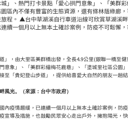
冰城」、熱門打卡景點「愛心拱門意象」、「美群彩
態園區內不僅有豐富的生態資源，還有條林蔭綠廊，
性旅程。 ▲台中草湖溪自行車道沿線可欣賞草湖溪
已連續一個月以上無本土確診案例，防疫不可鬆懈，
道」，由大里區美群橋出發，全長4.9公里(銀聯一橋至
門意象」、「美群彩繪梅花鹿巷」、「塗城里社區公園」
接至「貴妃登山步道」，提供給喜愛大自然的朋友一趟結
畔風光。（來源：台中市政府）
國內疫情趨緩，已連續一個月以上無本土確診案例，防疫
疫宣導及措施，也鼓勵民眾安心走出戶外，擁抱陽光，快