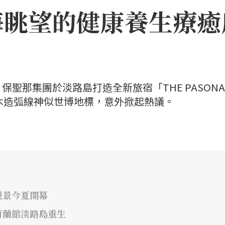
海眺望的健康養生療癒
聖那集團於淡路島打造全新旅宿「THE PASONA
」，因優美木造弧線神似世博地標，意外掀起熱議。
絕景今夏開幕
荷蘭館淡路島重生