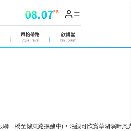
08.07
F R I
點
風格帶路
欣講堂
Style Travel
Xin Forum
(銀聯一橋至健東路擴建中)，沿線可欣賞草湖溪畔風