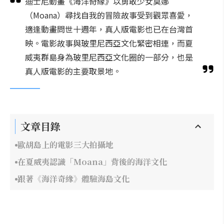
迪士尼動畫《海洋奇緣》以勇敢少女莫娜
（Moana）尋找自我的冒險故事受到觀眾喜愛，
適逢動畫問世十週年，真人版電影也已在台灣首
映。電影故事與玻里尼西亞文化緊密相連，而夏
威夷群島身為玻里尼西亞文化圈的一部分，也是
真人版電影的主要取景地。
文章目錄
歐胡島上的電影三大拍攝地
在夏威夷認識「Moana」背後的海洋文化
跟著《海洋奇緣》體驗海島文化