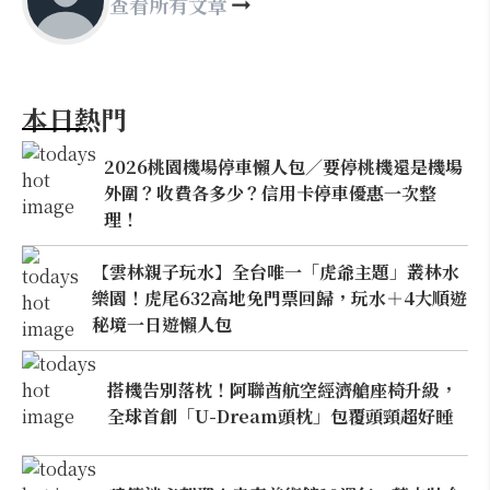
查看所有文章
本日熱門
2026桃園機場停車懶人包／要停桃機還是機場
外圍？收費各多少？信用卡停車優惠一次整
理！
【雲林親子玩水】全台唯一「虎爺主題」叢林水
樂園！虎尾632高地免門票回歸，玩水＋4大順遊
秘境一日遊懶人包
搭機告別落枕！阿聯酋航空經濟艙座椅升級，
全球首創「U-Dream頭枕」包覆頭頸超好睡