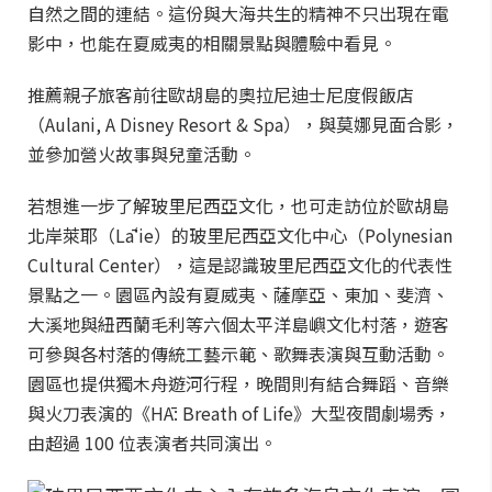
自然之間的連結。這份與大海共生的精神不只出現在電
影中，也能在夏威夷的相關景點與體驗中看見。
推薦親子旅客前往歐胡島的奧拉尼迪士尼度假飯店
（Aulani, A Disney Resort & Spa），與莫娜見面合影，
並參加營火故事與兒童活動。
若想進一步了解玻里尼西亞文化，也可走訪位於歐胡島
北岸萊耶（Lāʻie）的玻里尼西亞文化中心（Polynesian
Cultural Center），這是認識玻里尼西亞文化的代表性
景點之一。園區內設有夏威夷、薩摩亞、東加、斐濟、
大溪地與紐西蘭毛利等六個太平洋島嶼文化村落，遊客
可參與各村落的傳統工藝示範、歌舞表演與互動活動。
園區也提供獨木舟遊河行程，晚間則有結合舞蹈、音樂
與火刀表演的《HĀ: Breath of Life》大型夜間劇場秀，
由超過 100 位表演者共同演出。