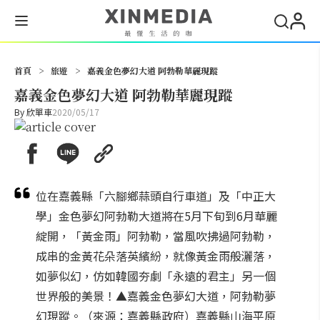
搜尋
首頁
>
旅遊
>
嘉義金色夢幻大道 阿勃勒華麗現蹤
嘉義金色夢幻大道 阿勃勒華麗現蹤
By
欣單車
2020/05/17
位在嘉義縣「六腳鄉蒜頭自行車道」及「中正大
學」金色夢幻阿勃勒大道將在5月下旬到6月華麗
綻開，「黃金雨」阿勃勒，當風吹拂過阿勃勒，
成串的金黃花朵落英繽紛，就像黃金雨般灑落，
如夢似幻，仿如韓國夯劇「永遠的君主」另一個
世界般的美景！▲嘉義金色夢幻大道，阿勃勒夢
幻現蹤。（來源：嘉義縣政府）嘉義縣山海平原