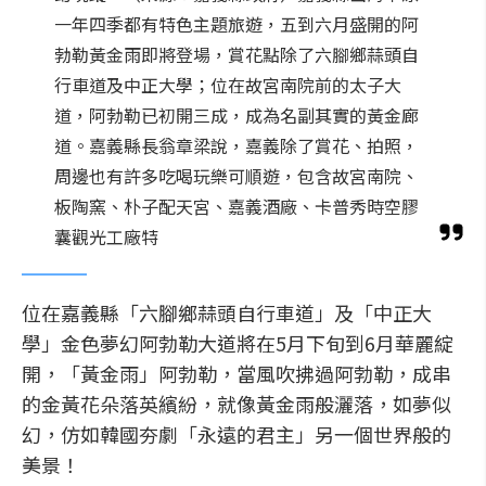
一年四季都有特色主題旅遊，五到六月盛開的阿
勃勒黃金雨即將登場，賞花點除了六腳鄉蒜頭自
行車道及中正大學；位在故宮南院前的太子大
道，阿勃勒已初開三成，成為名副其實的黃金廊
道。嘉義縣長翁章梁說，嘉義除了賞花、拍照，
周邊也有許多吃喝玩樂可順遊，包含故宮南院、
板陶窯、朴子配天宮、嘉義酒廠、卡普秀時空膠
囊觀光工廠特
位在嘉義縣「六腳鄉蒜頭自行車道」及「中正大
學」金色夢幻阿勃勒大道將在5月下旬到6月華麗綻
開，「黃金雨」阿勃勒，當風吹拂過阿勃勒，成串
的金黃花朵落英繽紛，就像黃金雨般灑落，如夢似
幻，仿如韓國夯劇「永遠的君主」另一個世界般的
美景！