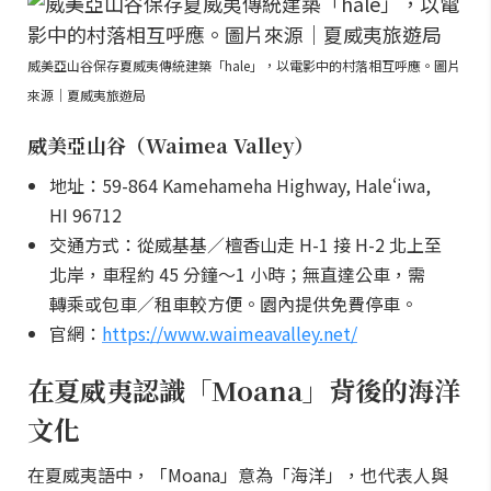
威美亞山谷保存夏威夷傳統建築「hale」，以電影中的村落相互呼應。圖片
來源｜夏威夷旅遊局
威美亞山谷（Waimea Valley）
地址：59-864 Kamehameha Highway, Haleʻiwa,
HI 96712
交通方式：從威基基／檀香山走 H-1 接 H-2 北上至
北岸，車程約 45 分鐘～1 小時；無直達公車，需
轉乘或包車／租車較方便。園內提供免費停車。
官網：
https://www.waimeavalley.net/
在夏威夷認識「Moana」背後的海洋
文化
在夏威夷語中，「Moana」意為「海洋」，也代表人與