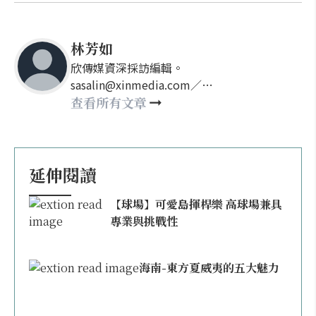
林芳如
欣傳媒資深採訪編輯。
sasalin@xinmedia.com／
happy21917@gmail.com
查看所有文章
延伸閱讀
【球場】可愛島揮桿樂 高球場兼具
專業與挑戰性
海南-東方夏威夷的五大魅力