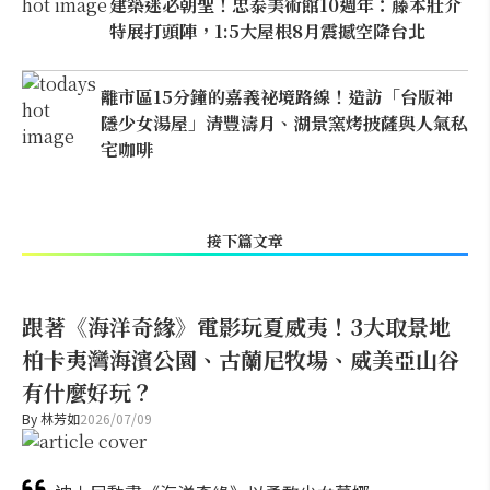
建築迷必朝聖！忠泰美術館10週年：藤本壯介
特展打頭陣，1:5大屋根8月震撼空降台北
離市區15分鐘的嘉義祕境路線！造訪「台版神
隱少女湯屋」清豐濤月、湖景窯烤披薩與人氣私
宅咖啡
接下篇文章
跟著《海洋奇緣》電影玩夏威夷！3大取景地
柏卡夷灣海濱公園、古蘭尼牧場、威美亞山谷
有什麼好玩？
By
林芳如
2026/07/09