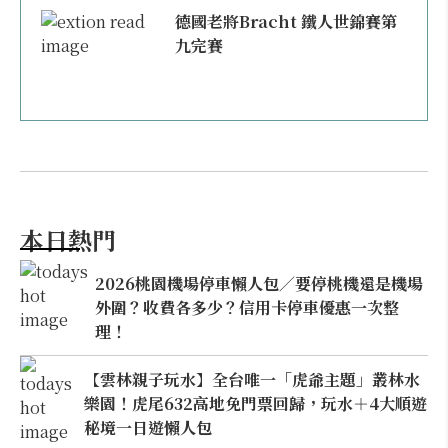
德國老將Bracht 鐵人世錦賽第
九完賽
本日熱門
2026桃園機場停車懶人包／要停桃機還是機場
外圍？收費各多少？信用卡停車優惠一次整
理！
【雲林親子玩水】全台唯一「虎爺主題」叢林水
樂園！虎尾632高地免門票回歸，玩水＋4大順遊
秘境一日遊懶人包