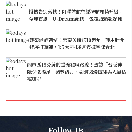
搭機告別落枕！阿聯酋航空經濟艙座椅升級，
全球首創「U-Dream頭枕」包覆頭頸超好睡
建築迷必朝聖！忠泰美術館10週年：藤本壯介
特展打頭陣，1:5大屋根8月震撼空降台北
離市區15分鐘的嘉義祕境路線！造訪「台版神
隱少女湯屋」清豐濤月、湖景窯烤披薩與人氣私
宅咖啡
Follow Us