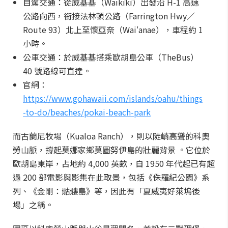
自駕交通：從威基基（Waikīkī）出發沿 H-1 高速
公路向西，銜接法林頓公路（Farrington Hwy／
Route 93）北上至懷亞奈（Waiʻanae），車程約 1
小時。
公車交通：於威基基搭乘歐胡島公車（TheBus）
40 號路線可直達。
官網：
https://www.gohawaii.com/islands/oahu/things
-to-do/beaches/pokai-beach-park
而古蘭尼牧場（Kualoa Ranch），則以陡峭高聳的科奧
勞山脈，撐起莫娜家鄉莫圖努伊島的壯麗背景 。它位於
歐胡島東岸，占地約 4,000 英畝，自 1950 年代起已有超
過 200 部電影與影集在此取景，包括《侏羅紀公園》系
列、《金剛：骷髏島》等，因此有「夏威夷好萊塢後
場」之稱。