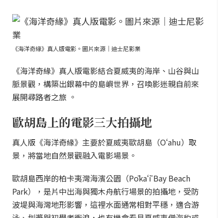
《海洋奇緣》真人版電影。圖片來源｜迪士尼影業
《海洋奇緣》真人版電影結合夏威夷的海岸、山谷與山
脈景觀，構築出銀幕中的島嶼世界，召喚影迷親自前來
展開尋路者之旅 。
歐胡島上的電影三大拍攝地
真人版《海洋奇緣》主要於夏威夷歐胡島（Oʻahu）取
景，將當地自然景觀融入電影場景。
歐胡島西岸的柏卡夷灣海濱公園（Pōkaʻī Bay Beach
Park），是片中出海與獨木舟航行場景的拍攝地，受防
波堤與海灣地形影響，這裡水面通常相對平穩，適合游
泳、划槳與初學者衝浪，也有機會看見夏威夷僧海豹或