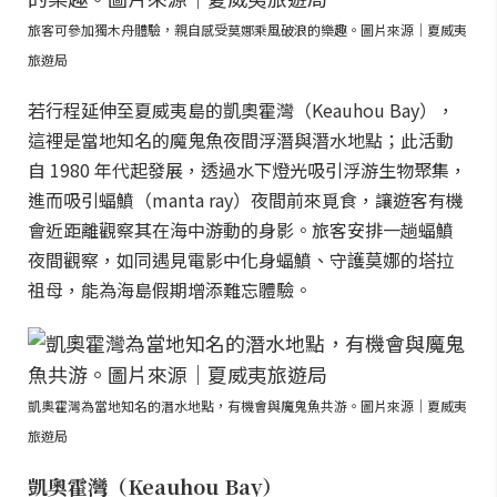
旅客可參加獨木舟體驗，親自感受莫娜乘風破浪的樂趣。圖片來源｜夏威夷
旅遊局
若行程延伸至夏威夷島的凱奧霍灣（Keauhou Bay），
這裡是當地知名的魔鬼魚夜間浮潛與潛水地點；此活動
自 1980 年代起發展，透過水下燈光吸引浮游生物聚集，
進而吸引蝠鱝（manta ray）夜間前來覓食，讓遊客有機
會近距離觀察其在海中游動的身影。旅客安排一趟蝠鱝
夜間觀察，如同遇見電影中化身蝠鱝、守護莫娜的塔拉
祖母，能為海島假期增添難忘體驗。
凱奧霍灣為當地知名的潛水地點，有機會與魔鬼魚共游。圖片來源｜夏威夷
旅遊局
凱奧霍灣（Keauhou Bay）