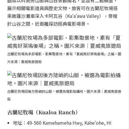
園區以科奧勞山脈與山谷景觀聞名，並設有二戰碉堡，
展示相關電影道具與歷史文物。旅客可在古蘭尼牧場搭
乘敞篷沙灘車深入卡阿瓦谷（Kaʻaʻawa Valley），穿梭
於山谷之間，近距離探訪經典電影場景。
古蘭尼牧場為多部電影、影集取景地，素有「夏威夷好萊塢後場」之稱。圖
片來源｜夏威夷旅遊局
古蘭尼牧場因後方陡峭的山脈，被選為電影拍攝地。圖片來源｜夏威夷旅遊
局
古蘭尼牧場（Kualoa Ranch）
地址：49-560 Kamehameha Hwy, Kāneʻohe, HI