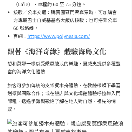
（Lāʻie），車程約 60 至 75 分鐘。
接駁／公車交通：購買園區門票套票時，可加購官
方專屬巴士自威基基各大飯店接駁；也可搭乘公車
60 號路線。
官網：
https://www.polynesia.com/
跟著《海洋奇緣》體驗海島文化
想和莫娜一樣感受乘風破浪的樂趣，夏威夷提供多種豐
富的海洋文化體驗。
旅客可參加傳統的支架獨木舟體驗，在教練帶領下學習
划槳與團隊合作；或在飯店與文化場館體驗呼拉舞入門
課程，透過手勢與歌謠了解在地人對自然、祖先的情
感。