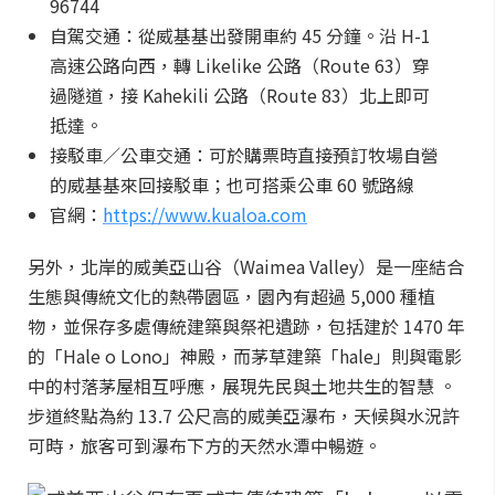
96744
自駕交通：從威基基出發開車約 45 分鐘。沿 H-1
高速公路向西，轉 Likelike 公路（Route 63）穿
過隧道，接 Kahekili 公路（Route 83）北上即可
抵達。
接駁車／公車交通：可於購票時直接預訂牧場自營
的威基基來回接駁車；也可搭乘公車 60 號路線
官網：
https://www.kualoa.com
另外，北岸的威美亞山谷（Waimea Valley）是一座結合
生態與傳統文化的熱帶園區，園內有超過 5,000 種植
物，並保存多處傳統建築與祭祀遺跡，包括建於 1470 年
的「Hale o Lono」神殿，而茅草建築「hale」則與電影
中的村落茅屋相互呼應，展現先民與土地共生的智慧 。
步道終點為約 13.7 公尺高的威美亞瀑布，天候與水況許
可時，旅客可到瀑布下方的天然水潭中暢遊。