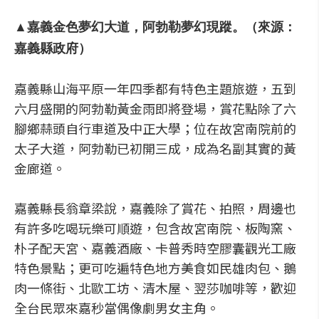
▲嘉義金色夢幻大道，阿勃勒夢幻現蹤。（來源：
嘉義縣政府）
嘉義縣山海平原一年四季都有特色主題旅遊，五到
六月盛開的阿勃勒黃金雨即將登場，賞花點除了六
腳鄉蒜頭自行車道及中正大學；位在故宮南院前的
太子大道，阿勃勒已初開三成，成為名副其實的黃
金廊道。
嘉義縣長翁章梁說，嘉義除了賞花、拍照，周邊也
有許多吃喝玩樂可順遊，包含故宮南院、板陶窯、
朴子配天宮、嘉義酒廠、卡普秀時空膠囊觀光工廠
特色景點；更可吃遍特色地方美食如民雄肉包、鵝
肉一條街、北歐工坊、清木屋、翌莎咖啡等，歡迎
全台民眾來嘉秒當偶像劇男女主角。