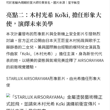
可於客艙內親眼欣賞大師珍貴簽名。圖片來源｜星宇航空
亮點二：木村光希 Kōki, 擔任形象大
使，演繹未來美學
本次計畫發布的形象影片與全新機上安全影片引發熱烈
討論。官方正式公開由日本天王巨星木村拓哉與歌手工
藤靜香的二女兒、兼具國際舞台經驗的模特兒女演員及
作曲家「Kōki,（木村光希）」擔任主演，身為新世代代
表的她，以絕美的姿態與氣場完美詮釋了 AIRSORAYAMA
的前衛視覺體驗。
STARLUX AIRSORAYAMA形象影片，由光希擔任形象大
使