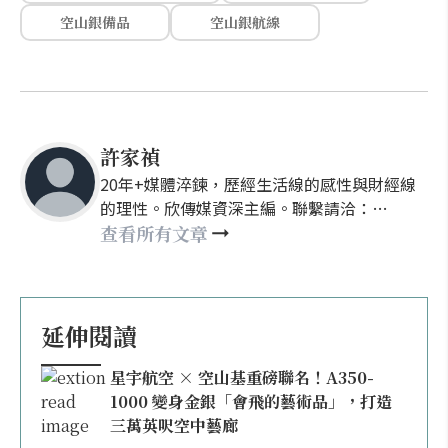
空山銀備品
空山銀航線
許家禎
20年+媒體淬鍊，歷經生活線的感性與財經線
的理性。欣傳媒資深主編。聯繫請洽：
nellyhsu@xinmedia.com
查看所有文章
延伸閱讀
星宇航空 × 空山基重磅聯名！A350-
1000 變身金銀「會飛的藝術品」，打造
三萬英呎空中藝廊