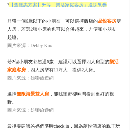
?
【查優惠方案】升等「樂活家庭客房」送採果券
只帶一個6歲以下的小朋友，可以選擇飯店的
品悅客房
雙
人房，若選2張小床的也可以合併起來，方便和小朋友一
起睡。
圖片來源：Debby Kuo
若2個小朋友都超過6歲，建議可以選擇四人房型的
樂活
家庭客房
，四人房型有11坪大，提供2大床。
圖片來源：雄獅旅遊網
選擇
無限海景雙人房
，能眺望野柳岬灣看到更好的視
野。
圖片來源：雄獅旅遊網
最後要建議爸媽們準時check in，因為薆悅酒店的親子玩