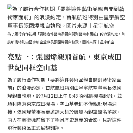
為了履行合作初期「要將這件藝術品親自開到藝術家面前」的浪漫約定，首
航航班特別由星宇航空董事長張國煒親自執飛。圖片來源｜星宇航空
亮點一：張國煒親飛首航，東京成田
世紀同框空山基
為了履行合作初期「要將這件藝術品親自開到藝術家面
前」的浪漫約定，首航航班特別由星宇航空董事長張國
煒親自執飛，於7月12日上午 8:43 從桃園機場起飛，並
順利降落東京成田機場。空山基老師不僅親赴現場迎
接，張國煒董事長更邀請大師於機艙內親筆簽名落款，
兩人在藝術機前留下了極具歷史意義的合影，見證這件
飛行藝術品正式展翅翱翔。