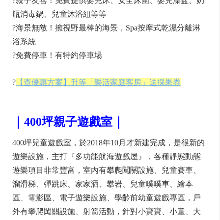
?親子友善！免費提供嬰兒床、安全床圍、嬰兒澡盆、奶
瓶消毒鍋、兒童沐浴組等等
?海景無敵！擁視野最棒的海景，Spa按摩式乾濕分離淋
浴系統
?免費停車！有特約停車場
?
【查優惠方案】升等「樂活家庭客房」送採果券
｜400坪親子遊戲室｜
400坪兒童遊戲室，於2018年10月才新建完成，是很新的
遊樂設施，主打『多功能航海遊戲屋』，各種靜態動態
遊樂項目非常豐富，室內有攀爬闖關設施、兒童賽車、
溜滑梯、彈跳床、家家洒、攀岩、兒童噗噗車、繪本
區、電影區、電子遊樂設施、學齡前幼童遊戲專區，戶
外有攀爬闖關設施、射箭活動，針對小寶寶、小童、大