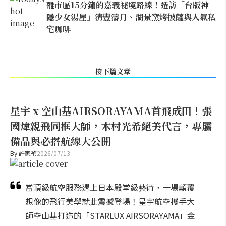
離市區15分鐘的嘉義祕境路線！造訪「台版神
隱少女湯屋」清豐濤月、湖景窯烤披薩與人氣私
宅咖啡
接下篇文章
星宇 x 空山基AIRSORAYAMA首飛成田！張
國煒親飛同框大師，木村光希絕美代言，專屬
備品與必搭航線大公開
By
許家禎
2026/07/13
當頂級航空服務遇上日本殿堂級藝術，一場顛覆
想像的飛行美學就此震撼登場！星宇航空攜手大
師空山基打造的「STARLUX AIRSORAYAMA」金