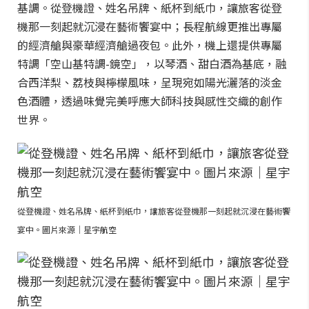
基調。從登機證、姓名吊牌、紙杯到紙巾，讓旅客從登
機那一刻起就沉浸在藝術饗宴中；長程航線更推出專屬
的經濟艙與豪華經濟艙過夜包。此外，機上還提供專屬
特調「空山基特調-鏡空」，以琴酒、甜白酒為基底，融
合西洋梨、荔枝與檸檬風味，呈現宛如陽光灑落的淡金
色酒體，透過味覺完美呼應大師科技與感性交織的創作
世界。
從登機證、姓名吊牌、紙杯到紙巾，讓旅客從登機那一刻起就沉浸在藝術饗
宴中。圖片來源｜星宇航空