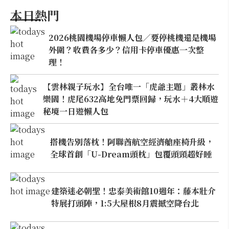
本日熱門
2026桃園機場停車懶人包／要停桃機還是機場
外圍？收費各多少？信用卡停車優惠一次整
理！
【雲林親子玩水】全台唯一「虎爺主題」叢林水
樂園！虎尾632高地免門票回歸，玩水＋4大順遊
秘境一日遊懶人包
搭機告別落枕！阿聯酋航空經濟艙座椅升級，
全球首創「U-Dream頭枕」包覆頭頸超好睡
建築迷必朝聖！忠泰美術館10週年：藤本壯介
特展打頭陣，1:5大屋根8月震撼空降台北