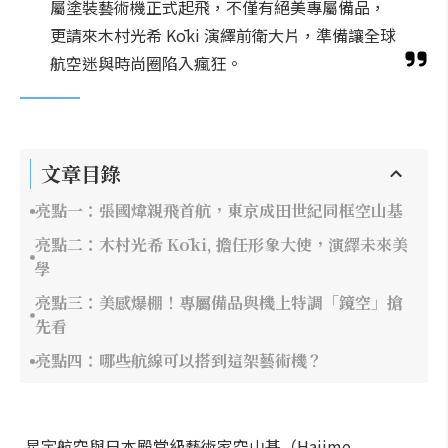
屬塗裝藝術機正式起飛，不僅有絕美專屬備品，
更請來木村光希 Kōki 演繹前衛大片，準備讓全球
航空迷與時尚圈陷入瘋狂。
文章目錄
亮點一：張國煒親飛首航，東京成田世紀同框空山基
亮點二：木村光希 Kōki, 擔任形象大使，演繹未來美
學
亮點三：美感爆棚！專屬備品與機上特調「鏡空」搶
先看
亮點四：哪些航線可以搭到這架藝術機？
星宇航空與日本殿堂級藝術家空山基（Hajime