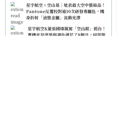
星宇航空×空山基｜地表最大空中藝術品！
Pantone反覆校對逾10次研發專屬色，機
身折射「液態金屬」流動光澤
星宇航空K董張國煒親駕「空山銀」抵台！
實機光是塗裝與調色就花了8個月，同款限
量模型上架即秒殺
本日熱門
2026桃園機場停車懶人包／要停桃機還是機場
外圍？收費各多少？信用卡停車優惠一次整
理！