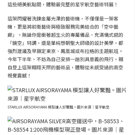
這些絕美航點間，體驗最完整的星宇航空藝術特展！
這架閃耀著洗鍊金屬光澤的藝術機，不僅僅是一架客
機，更是將前衛藝術與極致服務完美結合的「空中藝
廊」。無論你是衝著超生火的專屬備品、充滿儀式感的
「鏡空」特調，還是單純想朝聖大師級的設計美學，都
強烈建議及早鎖定東京、鳳凰城或布拉格的主題航班。
今年下半年，不妨為自己安排一趟別具意義的飛行，親
自登上這架翱翔天際的藝術品，體驗從未感受過的高空
視覺震撼！
STARLUX AIRSORAYAMA 模型讓人好驚豔。圖片來源｜星宇航空