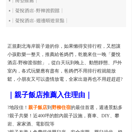
｜房型推薦｜
｜薆悅酒店-野柳渡假館｜
｜薆悅酒店-週邊順遊景點｜
正規劃北海岸親子遊的你，如果懶得安排行程，又想讓
小孩歡樂一整天，推薦給爸媽們，乾脆來住一晚「薆悅
酒店-野柳渡假館」，從白天玩到晚上、動態靜態、戶外
室內，各式玩樂應有盡有，爸媽們不用排行程就能放
鬆，小朋友又可以盡情放電，全家出遊再也不用趕趕趕?
｜親子飯店推薦入住理由｜
?地段佳！
親子飯店
到
野柳住宿
的最佳首選，週邊景點多
?親子共樂！近400坪的館內親子設施，賽車、DIY、攀
岩、家家酒、電影院等