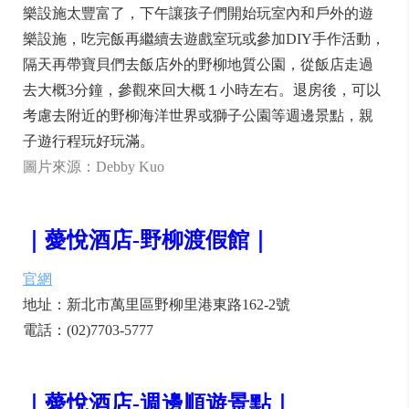
樂設施太豐富了，下午讓孩子們開始玩室內和戶外的遊
樂設施，吃完飯再繼續去遊戲室玩或參加DIY手作活動，
隔天再帶寶貝們去飯店外的野柳地質公園，從飯店走過
去大概3分鐘，參觀來回大概１小時左右。退房後，可以
考慮去附近的野柳海洋世界或獅子公園等週邊景點，親
子遊行程玩好玩滿。
圖片來源：Debby Kuo
｜薆悅酒店-野柳渡假館｜
官網
地址：新北市萬里區野柳里港東路162-2號
電話：(02)7703-5777
｜薆悅酒店-週邊順遊景點｜