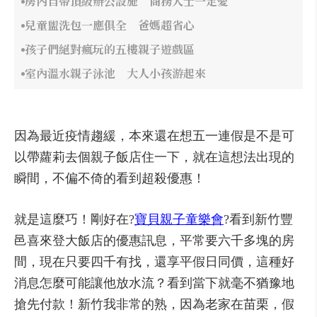
房內自帶頂級辦公設施 商務人士一定愛
兒童盥洗包一應俱全 爸媽超省心
孩子們絕對瘋玩的五樓親子遊戲區
室內溫水親子泳池 大人小孩游起來
因為最近疫情趨緩，本來還在想五一連假是不是可
以帶蘿莉去個親子飯店住一下，就在這想法出現的
瞬間，不偏不倚的看到超殺優惠！
就是這麼巧！剛好在?
寶貝親子童樂會
?看到新竹豐
邑喜來登大飯店的優惠訊息，平常要六千多塊的房
間，現在只要四千有找，還享平假日同價，這種好
消息怎麼可能讓他放水流？看到當下就毫不猶豫地
搶先付款！新竹我非常的熟，因為老家在苗栗，假