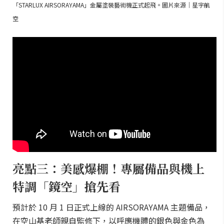
「STARLUX AIRSORAYAMA」金屬塗裝藝術機正式起飛。圖片來源｜星宇航
空
亮點三：美感爆棚！專屬備品與機上
特調「鏡空」搶先看
預計於 10 月 1 日正式上線的 AIRSORAYAMA 主題備品，
在空山基老師親自監修下，以呼應機體的銀色與金色為