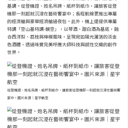
基調。從登機證、姓名吊牌、紙杯到紙巾，讓旅客從登
機那一刻起就沉浸在藝術饗宴中；長程航線更推出專屬
的經濟艙與豪華經濟艙過夜包。此外，機上還提供專屬
特調「空山基特調-鏡空」，以琴酒、甜白酒為基底，融
合西洋梨、荔枝與檸檬風味，呈現宛如陽光灑落的淡金
色酒體，透過味覺完美呼應大師科技與感性交織的創作
世界。
從登機證、姓名吊牌、紙杯到紙巾，讓旅客從登機那一刻起就沉浸在藝術饗
宴中。圖片來源｜星宇航空