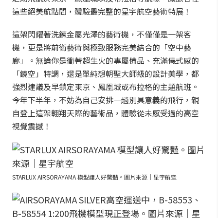
這些絕美航點間，體驗最完整的星宇航空藝術特展！
這架閃耀著洗鍊金屬光澤的藝術機，不僅僅是一架客
機，更是將前衛藝術與極致服務完美結合的「空中藝
廊」。無論你是衝著超生火的專屬備品、充滿儀式感的
「鏡空」特調，還是單純想朝聖大師級的設計美學，都
強烈建議及早鎖定東京、鳳凰城或布拉格的主題航班。
今年下半年，不妨為自己安排一趟別具意義的飛行，親
自登上這架翱翔天際的藝術品，體驗從未感受過的高空
視覺震撼！
STARLUX AIRSORAYAMA 模型讓人好驚豔。圖片來源｜星宇航空