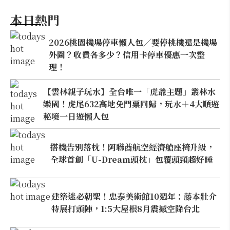
本日熱門
2026桃園機場停車懶人包／要停桃機還是機場
外圍？收費各多少？信用卡停車優惠一次整
理！
【雲林親子玩水】全台唯一「虎爺主題」叢林水
樂園！虎尾632高地免門票回歸，玩水＋4大順遊
秘境一日遊懶人包
搭機告別落枕！阿聯酋航空經濟艙座椅升級，
全球首創「U-Dream頭枕」包覆頭頸超好睡
建築迷必朝聖！忠泰美術館10週年：藤本壯介
特展打頭陣，1:5大屋根8月震撼空降台北