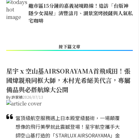
離市區15分鐘的嘉義祕境路線！造訪「台版神
隱少女湯屋」清豐濤月、湖景窯烤披薩與人氣私
宅咖啡
接下篇文章
星宇 x 空山基AIRSORAYAMA首飛成田！張
國煒親飛同框大師，木村光希絕美代言，專屬
備品與必搭航線大公開
By
許家禎
2026/07/13
當頂級航空服務遇上日本殿堂級藝術，一場顛覆
想像的飛行美學就此震撼登場！星宇航空攜手大
師空山基打造的「STARLUX AIRSORAYAMA」金