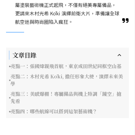
屬塗裝藝術機正式起飛，不僅有絕美專屬備品，
更請來木村光希 Kōki 演繹前衛大片，準備讓全球
航空迷與時尚圈陷入瘋狂。
文章目錄
亮點一：張國煒親飛首航，東京成田世紀同框空山基
亮點二：木村光希 Kōki, 擔任形象大使，演繹未來美
學
亮點三：美感爆棚！專屬備品與機上特調「鏡空」搶
先看
亮點四：哪些航線可以搭到這架藝術機？