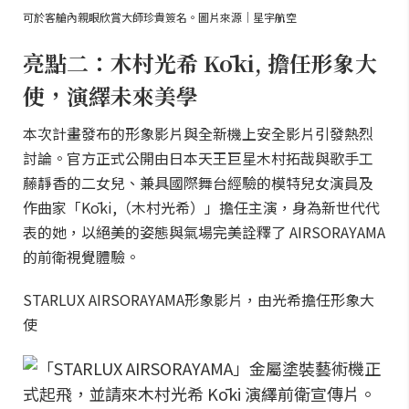
可於客艙內親眼欣賞大師珍貴簽名。圖片來源｜星宇航空
亮點二：木村光希 Kōki, 擔任形象大
使，演繹未來美學
本次計畫發布的形象影片與全新機上安全影片引發熱烈
討論。官方正式公開由日本天王巨星木村拓哉與歌手工
藤靜香的二女兒、兼具國際舞台經驗的模特兒女演員及
作曲家「Kōki,（木村光希）」擔任主演，身為新世代代
表的她，以絕美的姿態與氣場完美詮釋了 AIRSORAYAMA
的前衛視覺體驗。
STARLUX AIRSORAYAMA形象影片，由光希擔任形象大
使