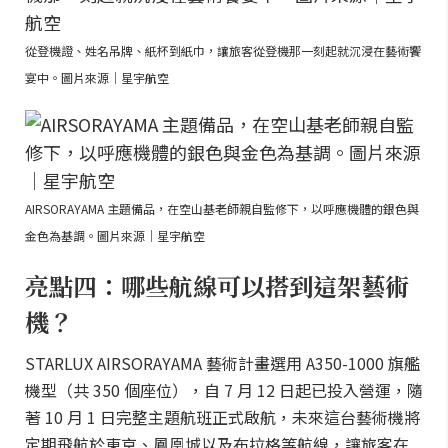
從登機證、姓名吊牌、紙杯到紙巾，讓旅客從登機那一刻起就沉浸在藝術饗
宴中。圖片來源｜星宇航空
AIRSORAYAMA 主題備品，在空山基老師親自監修下，以呼應機體的銀色與
金色為基調。圖片來源｜星宇航空
亮點四：哪些航線可以搭到這架藝術
機？
STARLUX AIRSORAYAMA 藝術計畫選用 A350-1000 旗艦
機型（共 350 個座位），自 7 月 12 日起已投入營運，隨
著 10 月 1 日完整主題航班正式啟航，未來這台藝術機將
定期飛航於東京、鳳凰城以及布拉格等航線，讓旅客在