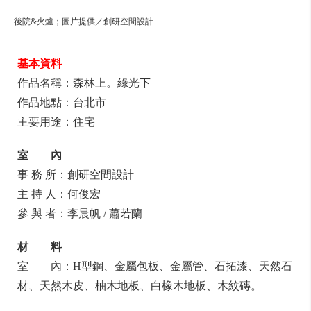
後院&火爐；圖片提供／創研空間設計
基本資料
作品名稱：森林上。綠光下
作品地點：台北市
主要用途：住宅
室 內
事 務 所：創研空間設計
主 持 人：何俊宏
參 與 者：李晨帆 / 蕭若蘭
材 料
室
內：H型鋼、金屬包板、金屬管、石拓漆、天然石
材、天然木皮、柚木地板、白橡木地板、木紋磚。