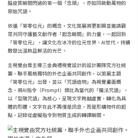
腦皮質瞬間閃過的第一個「念頭」，亦如同啟動萬物的
原始咒語。
依循「第零位元」的概念，文化策展將更彰顯並邀請觀
眾共同守護藝文創作者「起念瞬間」的力量，一起回到
「第零位元」，讓文化在冰冷的位元世界、AI世代，持續
散發出溫熱且鮮活的光芒。
主視覺由曾主導三金典禮視覺設計的設計團隊究方社統
籌，聯手風格獨特的外也企画共同創作，以策展主題
「第零位元」出發，並以「咒語造物」為視覺畫面概
念，將AI指令（Prompt）類比為當代的「魔法咒語」，
以「型隨咒語」為核心，呈現文字跨越虛實，轉化為具
體的形體。文字在此不再僅是訊息，而是形構物件的起
點，記錄從虛擬指令到物質生成的轉譯瞬間。