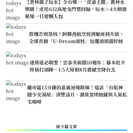
【雲林親子玩水】全台唯一「虎爺主題」叢林水
樂園！虎尾632高地免門票回歸，玩水＋4大順遊
秘境一日遊懶人包
搭機告別落枕！阿聯酋航空經濟艙座椅升級，
全球首創「U-Dream頭枕」包覆頭頸超好睡
建築迷必朝聖！忠泰美術館10週年：藤本壯介
特展打頭陣，1:5大屋根8月震撼空降台北
離市區15分鐘的嘉義祕境路線！造訪「台版神
隱少女湯屋」清豐濤月、湖景窯烤披薩與人氣私
宅咖啡
接下篇文章