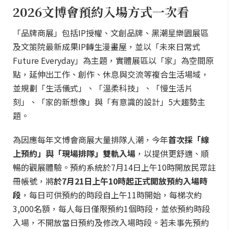
2026文博會預約入場方式一次看
「品牌商展」包括IP授權、文創品牌、黑潮星樂園展區
及文策院最新成果IP轉生漫畫屋，並以「未來日常式
Future Everyday」為主題，實體展區以「家」為空間原
點，延伸出工作、創作、休息與交流等複合生活場域，
並規劃「生活儀式」、「溫柔科技」、「慢生活片
刻」、「家的新想像」與「有意識的設計」5大趨勢主
題。
為因應每年文博會商展大量排隊人潮，今年
首次採「線
上預約」與「現場排隊」雙軌入場
，以提供更舒適、順
暢的觀展體驗。預約系統於7月14日上午10時開放民眾註
冊帳號，將
於7月21日上午10時起正式開放預約入場時
段
，每日可供預約的時段自上午11時開始，每梯次約
3,000名額，每人每日僅限預約1個時段，並依預約時段
入場，不開放當日預約及修改入場時段。若未事先預約