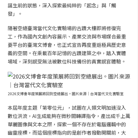
誕生前的狀態，深入探索最純粹的「起念」與「觸
發」。
隨著空總臺灣當代文化實驗場的古蹟大樓即將修復完
工，作為國內文創內容展示、產業交流與市場媒合最重
要平台的臺灣文博會，也正式宣告再度重返極具歷史意
義的空間。在乘載百年記憶的古蹟建築之中，踏入實體
場域，深刻感受無法被數位科技備份的真實感官體驗。
2026文博會年度策展將回到空總展出。圖片來源｜台灣當代文化實驗室
本屆年度主題「第零位元」，試圖在人類文明加速沒入
數位洪流，AI生成能夠在微秒間轉譯指令，產出成千上萬
華麗圖像與文本之際，探索一個不存在於電腦邏輯中的
幽靈座標，而這個座標指向的是創作者撥動開關前，大