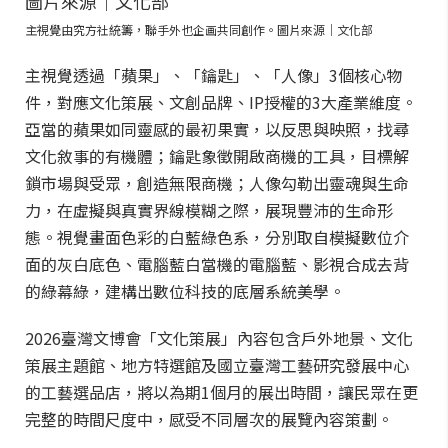
主視覺由究方社統籌，聯手外也企画共同創作。圖片來源｜文化部
主視覺透過「蘋果」、「鑰匙」、「人像」3個核心物
件，對應文化策展、文創品牌、IP授權的3大產業維度。
亞當的蘋果如同靈感的最初果實，以反思與映照，找尋
文化敘事的有機體；鑰匙象徵開啟商機的工具，目標解
鎖市場與受眾，創造無限商機；人像勾勒出靈魂與生命
力，在虛擬與真實界線模糊之際，展現豐沛的生命形
態。視覺畫面色彩的白藍綠色系，分別取自模擬數位介
面的灰白底色、電腦藍白當機的電腦藍、影視合成去背
的綠幕綠，建構出數位科技的底層系統美學。
2026臺灣文博會「文化策展」內容包含戶外地景、文化
策展主題館、地方特選館及國立臺灣工藝研究發展中心
的工藝選品店，將以為期1個月的展出時間，讓民眾在更
完整的時間尺度中，感受不同層次的展覽內容策劃。