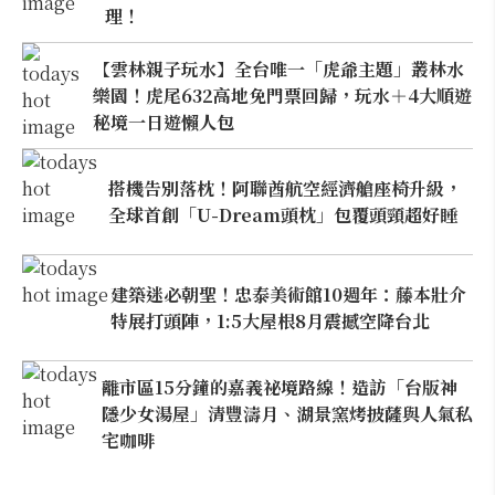
理！
【雲林親子玩水】全台唯一「虎爺主題」叢林水
樂園！虎尾632高地免門票回歸，玩水＋4大順遊
秘境一日遊懶人包
搭機告別落枕！阿聯酋航空經濟艙座椅升級，
全球首創「U-Dream頭枕」包覆頭頸超好睡
建築迷必朝聖！忠泰美術館10週年：藤本壯介
特展打頭陣，1:5大屋根8月震撼空降台北
離市區15分鐘的嘉義祕境路線！造訪「台版神
隱少女湯屋」清豐濤月、湖景窯烤披薩與人氣私
宅咖啡