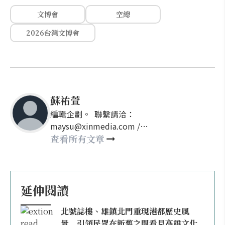
文博會
空總
2026台灣文博會
蘇祐萱
編輯企劃。 聯繫請洽：
maysu@xinmedia.com /
may860527@gmail.com
查看所有文章
延伸閱讀
北號誌樓、雄鎮北門重現港都歷史風
景 引領民眾在新舊之間看見高雄文化