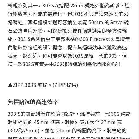
輪組系列其一，303S以搭配 28mm規格外胎為訴求，進
行極致空力性能的最佳化，但303S不只是追求速度的公
路輪組，其框體設計還可容納至最寬 50mm 的Gravel礫
石公路車用外胎，可說是擁有優異前進速度的全方位輪
組。303 S系列借重了更高規格的303 Firecrest火鳥版無
內胎碟煞輪組的設計概念，提升其運轉效率以獲取高速
表現。說到這，你可能會以為303S是新一代的303，但
這一款303S其實是由302碟煞版輪組進化而來的喔！
▲ZIPP 303S 前輪。(ZIPP 提供)
無懼路況的高速效率
303 S的關鍵創新在於輪圈設計，維持與前一代 302 碟煞
輪組相同的 45mm 框高，輪圈外寬加大至 27mm 寬
(302為25mm)，並在 23mm 的輪圈內寬下，將框底的
胎床寬度加寬了 7mm。如此的加寬設計讓框體與28mm