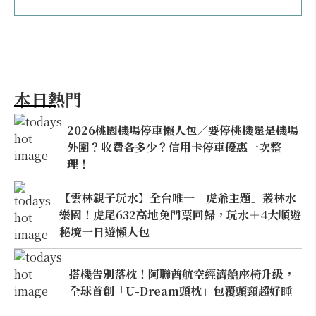
本日熱門
2026桃園機場停車懶人包／要停桃機還是機場
外圍？收費各多少？信用卡停車優惠一次整
理！
【雲林親子玩水】全台唯一「虎爺主題」叢林水
樂園！虎尾632高地免門票回歸，玩水＋4大順遊
秘境一日遊懶人包
搭機告別落枕！阿聯酋航空經濟艙座椅升級，
全球首創「U-Dream頭枕」包覆頭頸超好睡