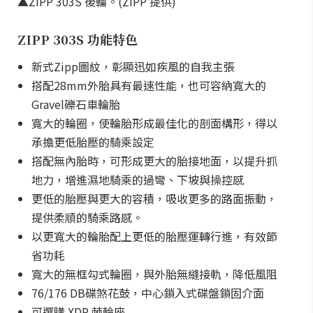
▲ZIPP 303S 後輪。(ZIPP 提供)
ZIPP 303S 功能特色
新式Zipp圖紋，彰顯迅如疾風的自我主張
搭配28mm外胎具有最速性能，也可容納寬大的
Gravel礫石車輪胎
寬大的輪圈，使輪胎形成最佳化的剖面構形，得以
承擔更低胎壓的騎乘設定
搭配無內胎時，可形成更大的胎接地面，以提升抓
地力，增進濕地騎乘的過彎、下坡與操控感
更低的胎壓與更大的容積，吸收更多的路面振動，
提供柔順的騎乘路感。
以更寬大的輪胎配上更低的胎壓運轉行進，有效節
省功耗
寬大的無框勾式輪圈，與外胎無縫接軌，降低風阻
76/176 DB碟煞花鼓，中心鎖入式碟盤鎖固介面
可選購 XDR 棘輪座