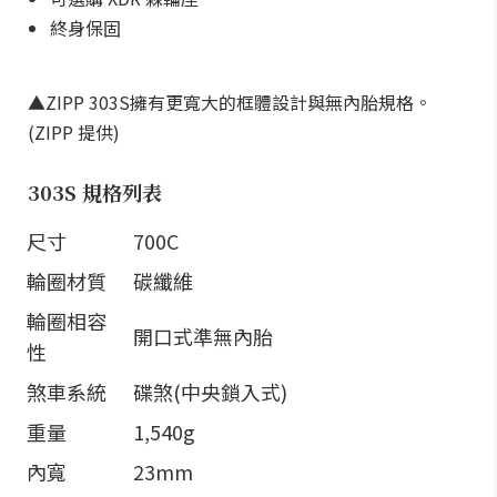
終身保固
▲ZIPP 303S擁有更寬大的框體設計與無內胎規格。
(ZIPP 提供)
303S 規格列表
尺寸
700C
輪圈材質
碳纖維
輪圈相容
開口式準無內胎
性
煞車系統
碟煞(中央鎖入式)
重量
1,540g
內寬
23mm