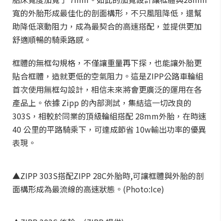
寬的外胎形成最佳化的剖面構形，不只風阻降低，還幫
助降低滾動阻力，成為最契合的高速搭配，並提供更加
舒適順暢的騎乘路感。
框體的無框勾規格，不僅讓重量再下探，也能讓外胎更
貼合框體，造就更低的空氣阻力。這是ZIPP公路車輪組
首次使用無框勾設計，相信未來將會更廣泛的運用在各
產品上。依據 Zipp 的內部測試，集結這一切改良的
303S，相較於同業的頂級輪組搭配 28mm外胎，在時速
40 公里的平路騎乘下，可達成節省 10w輸出功率的優異
表現。
▲ZIPP 303S搭配ZIPP 28C外胎時,可讓框體與外胎的剖
面構形成為最流線的高速狀態。(Photo:Ice)