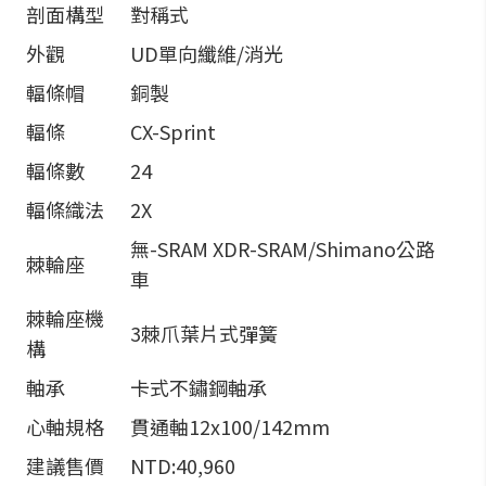
剖面構型
對稱式
外觀
UD單向纖維/消光
輻條帽
銅製
輻條
CX-Sprint
輻條數
24
輻條織法
2X
無-SRAM XDR-SRAM/Shimano公路
棘輪座
車
棘輪座機
3棘爪葉片式彈簧
構
軸承
卡式不鏽鋼軸承
心軸規格
貫通軸12x100/142mm
建議售價
NTD:40,960