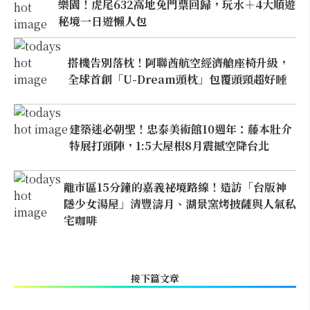
樂園！虎尾632高地免門票回歸，玩水＋4大順遊
秘境一日遊懶人包
搭機告別落枕！阿聯酋航空經濟艙座椅升級，
全球首創「U-Dream頭枕」包覆頭頸超好睡
建築迷必朝聖！忠泰美術館10週年：藤本壯介
特展打頭陣，1:5大屋根8月震撼空降台北
離市區15分鐘的嘉義祕境路線！造訪「台版神
隱少女湯屋」清豐濤月、湖景窯烤披薩與人氣私
宅咖啡
接下篇文章