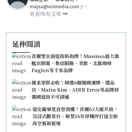
maysu@xinmedia.com /
may860527@gmail.com
查看所有文章
延伸閱讀
首爾聖水洞逛街新指標！Musinsa最大旗
艦店開幕，集結服飾、美妝、北歐咖啡
Fuglen等千家品牌
韓系穿搭必收！精選6個韓國潮牌、選品
店，Matin Kim、ADER Error等品牌到
韓國逛街不可錯過
逛完龐畢度直登頂樓！首爾63大廈升級，
沉浸式觀景台、解禁16年停機坪打造全新
高空藝術秘境