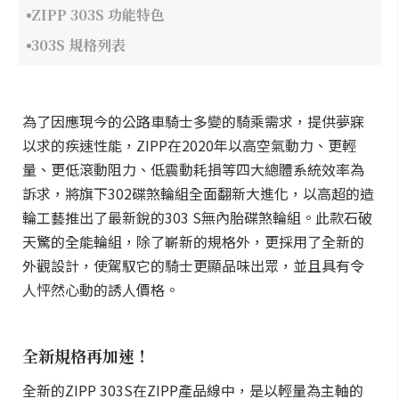
ZIPP 303S 功能特色
303S 規格列表
為了因應現今的公路車騎士多變的騎乘需求，提供夢寐
以求的疾速性能，ZIPP在2020年以高空氣動力、更輕
量、更低滾動阻力、低震動耗損等四大總體系統效率為
訴求，將旗下302碟煞輪組全面翻新大進化，以高超的造
輪工藝推出了最新銳的303 S無內胎碟煞輪組。此款石破
天驚的全能輪組，除了嶄新的規格外，更採用了全新的
外觀設計，使駕馭它的騎士更顯品味出眾，並且具有令
人怦然心動的誘人價格。
全新規格再加速！
全新的ZIPP 303S在ZIPP產品線中，是以輕量為主軸的