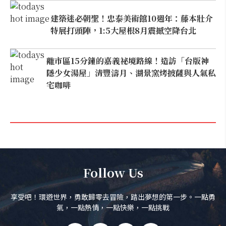
建築迷必朝聖！忠泰美術館10週年：藤本壯介
特展打頭陣，1:5大屋根8月震撼空降台北
離市區15分鐘的嘉義祕境路線！造訪「台版神
隱少女湯屋」清豐濤月、湖景窯烤披薩與人氣私
宅咖啡
Follow Us
享受吧！環遊世界，勇敢歸零去冒險，踏出夢想的第一步。一點勇
氣，一點熱情，一點快樂，一點挑戰