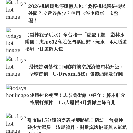
2026桃園機場停車懶人包／要停桃機還是機場
外圍？收費各多少？信用卡停車優惠一次整
理！
【雲林親子玩水】全台唯一「虎爺主題」叢林水
樂園！虎尾632高地免門票回歸，玩水＋4大順遊
秘境一日遊懶人包
搭機告別落枕！阿聯酋航空經濟艙座椅升級，
全球首創「U-Dream頭枕」包覆頭頸超好睡
建築迷必朝聖！忠泰美術館10週年：藤本壯介
特展打頭陣，1:5大屋根8月震撼空降台北
離市區15分鐘的嘉義祕境路線！造訪「台版神
隱少女湯屋」清豐濤月、湖景窯烤披薩與人氣私