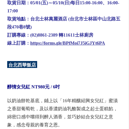
取貨日期：05/01(五)～05/10(日)每日15:00-16:00、16:00-
17:00
取貨地點：台北士林萬麗酒店 (台北市士林區中山北路五
段470巷8號)
訂購專線：(02)8861-2389 轉11611士林廚房
線上訂購：
https://forms.gle/BPfMoi7J5iGJYt6PA
台北西華飯店
醇情女兒紅 NT980
元 / 6
吋
以奶油餅乾基底，鋪上以「16年精釀紹興女兒紅」蜜漬
之香甜葡萄乾，及以香濃奶油乳酪製成之起士蛋糕餡，
綿密口感中嚐得到醉人酒香，並巧妙結合女兒紅之意
象，感念母親的養育之恩。