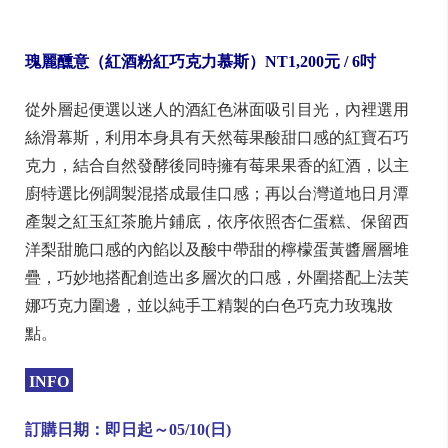
瑰麗醺意（紅酒粉紅巧克力慕斯）NT1,200
元 / 6
吋
從外層起便選以迷人的酒紅色淋面吸引目光，內裡選用
絲滑幕斯，利用本身具有天然莓果酸甜口感的紅寶石巧
克力，結合自然發酵後同時擁有莓果果香的紅酒，以主
廚特選比例調製混搭成最佳口感；再以台灣道地日月潭
產製之紅玉紅茶脆片鋪底，依序依照杏仁蛋糕、保留西
洋梨甜脆口感的內餡以及酸中帶甜的檸檬蛋黃醬層層堆
疊，巧妙地搭配創造出多層次的口感，外圍搭配上法芙
娜巧克力圍邊，並以純手工精製的白色巧克力玫瑰妝
點。
INFO
訂購日期：即日起～05/10(日)