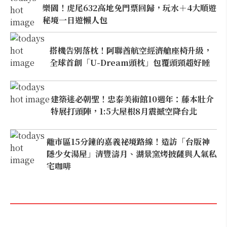
樂園！虎尾632高地免門票回歸，玩水＋4大順遊
秘境一日遊懶人包
搭機告別落枕！阿聯酋航空經濟艙座椅升級，
全球首創「U-Dream頭枕」包覆頭頸超好睡
建築迷必朝聖！忠泰美術館10週年：藤本壯介
特展打頭陣，1:5大屋根8月震撼空降台北
離市區15分鐘的嘉義祕境路線！造訪「台版神
隱少女湯屋」清豐濤月、湖景窯烤披薩與人氣私
宅咖啡