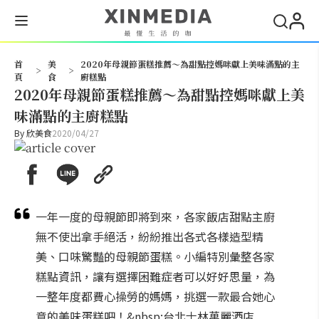
搜尋
首
美
2020年母親節蛋糕推薦～為甜點控媽咪獻上美味滿點的主
>
>
頁
食
廚糕點
2020年母親節蛋糕推薦～為甜點控媽咪獻上美
味滿點的主廚糕點
By
欣美食
2020/04/27
一年一度的母親節即將到來，各家飯店甜點主廚
無不使出拿手絕活，紛紛推出各式各樣造型精
美、口味驚豔的母親節蛋糕。小編特別彙整各家
糕點資訊，讓有選擇困難症者可以好好思量，為
一整年度都費心操勞的媽媽，挑選一款最合她心
意的美味蛋糕吧！&nbsp;台北士林萬麗酒店