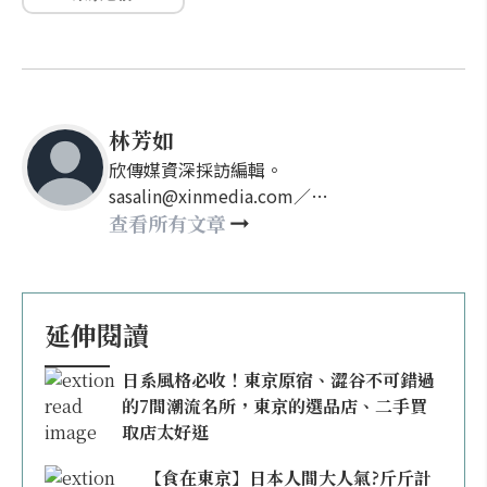
林芳如
欣傳媒資深採訪編輯。
sasalin@xinmedia.com／
happy21917@gmail.com
查看所有文章
延伸閱讀
日系風格必收！東京原宿、澀谷不可錯過
的7間潮流名所，東京的選品店、二手買
取店太好逛
【食在東京】日本人間大人氣?斤斤計