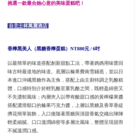
挑選一款最合她心意的美味蛋糕吧！
台北士林萬麗酒店
香檸黑美人（黑糖香檸蛋糕）NT880
元 / 6
吋
以最簡單的味道搭配創新甜點工法，帶著媽媽用味蕾回
味古時最道地的味道。底層以榛果費南雪鋪底，並以日
本進口沖繩黑糖作為主角，搭配上由主廚特調之乳酪糕
體，口感特別介於輕乳酪至重乳酪之間，既輕盈綿密又
不失濃郁風味；內層夾入以帶有酸甜口感的黃檸檬果醬
搭配濃滑順口的榛果巧克力醬，上層以黑糖及香草香緹
擠花簡單裝飾，入口後隨著黑糖與清甜香氣交織出陣陣
輕柔細膩、口口溫潤綿密等多層次風味，整體呈現甜而
不膩溫潤口感。