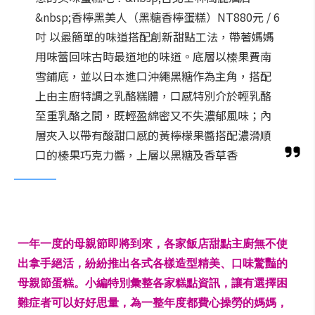
&nbsp;香檸黑美人（黑糖香檸蛋糕）NT880元 / 6
吋 以最簡單的味道搭配創新甜點工法，帶著媽媽
用味蕾回味古時最道地的味道。底層以榛果費南
雪鋪底，並以日本進口沖繩黑糖作為主角，搭配
上由主廚特調之乳酪糕體，口感特別介於輕乳酪
至重乳酪之間，既輕盈綿密又不失濃郁風味；內
層夾入以帶有酸甜口感的黃檸檬果醬搭配濃滑順
口的榛果巧克力醬，上層以黑糖及香草香
一年一度的母親節即將到來，各家飯店甜點主廚無不使
出拿手絕活，紛紛推出各式各樣造型精美、口味驚豔的
母親節蛋糕。小編特別彙整各家糕點資訊，讓有選擇困
難症者可以好好思量，為一整年度都費心操勞的媽媽，