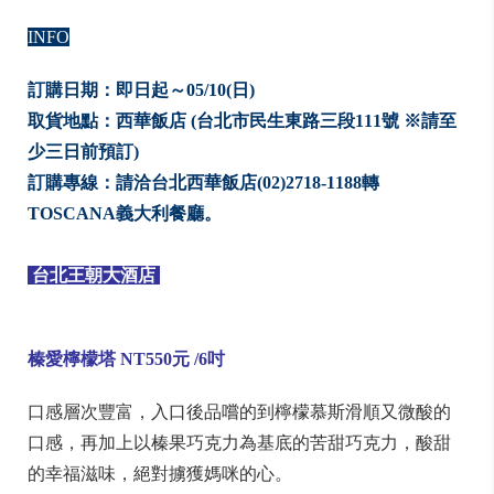
INFO
訂購日期：即日起～05/10(日)
取貨地點：西華飯店 (台北市民生東路三段111號 ※請至
少三日前預訂)
訂購專線：請洽台北西華飯店(02)2718-1188轉
TOSCANA義大利餐廳。
台北王朝大酒店
榛愛檸檬塔 NT550
元 /6
吋
口感層次豐富，入口後品嚐的到檸檬慕斯滑順又微酸的
口感，再加上以榛果巧克力為基底的苦甜巧克力，酸甜
的幸福滋味，絕對擄獲媽咪的心。