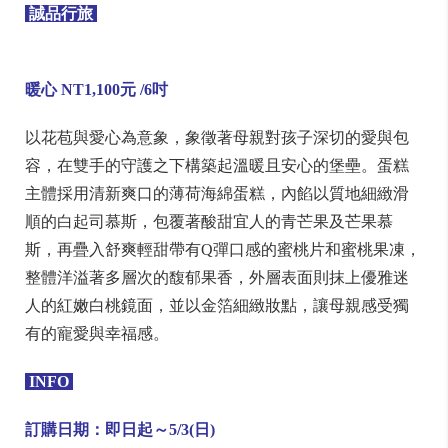
誠品行旅
暖心 NT1,100
元 /6
吋
以花苞與愛心為意象，象徵著母親對孩子深切的愛與包
容，在雙手的守護之下構築起溫暖且安心的堡壘。蛋糕
主體採用清新爽口的薄荷海綿蛋糕，內餡以質地細緻滑
順的白起司慕斯，包覆著酸甜宜人的青芒果及芒果慕
斯，再疊入舒爽輕甜帶有Q彈口感的蜜桃片和蜜桃果凍，
整體洋溢著多層次的馥郁果香，外層表面則抹上優雅迷
人的紅嫩白桃鏡面，並以金箔細緻妝點，讓母親感受獨
有的寵愛與幸福感。
INFO
訂購日期：即日起～5/3(日)