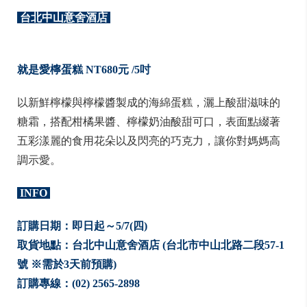
台北中山意舍酒店
就是愛檸蛋糕 NT680
元 /5
吋
以新鮮檸檬與檸檬醬製成的海綿蛋糕，灑上酸甜滋味的
糖霜，搭配柑橘果醬、檸檬奶油酸甜可口，表面點綴著
五彩漾麗的食用花朵以及閃亮的巧克力，讓你對媽媽高
調示愛。
INFO
訂購日期：即日起～5/7(四)
取貨地點：台北中山意舍酒店 (台北市中山北路二段57-1
號 ※需於3天前預購)
訂購專線：(02) 2565-2898