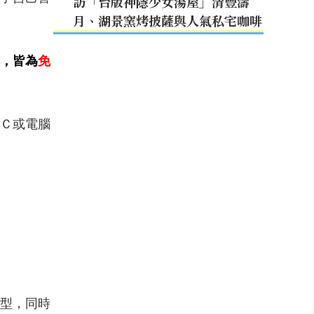
訪「台版神隱少女湯屋」清豐濤
月、湖景窯烤披薩與人氣私宅咖啡
，
皆為
免
３Ｃ或電腦
型，同時