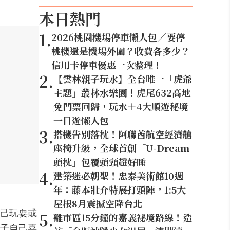
本日熱門
1
.
2026桃園機場停車懶人包／要停
桃機還是機場外圍？收費各多少？
信用卡停車優惠一次整理！
2
.
【雲林親子玩水】全台唯一「虎爺
主題」叢林水樂園！虎尾632高地
免門票回歸，玩水＋4大順遊秘境
一日遊懶人包
3
.
搭機告別落枕！阿聯酋航空經濟艙
座椅升級，全球首創「U-Dream
頭枕」包覆頭頸超好睡
4
.
建築迷必朝聖！忠泰美術館10週
年：藤本壯介特展打頭陣，1:5大
屋根8月震撼空降台北
己玩耍或
5
.
離市區15分鐘的嘉義祕境路線！造
子自己喜