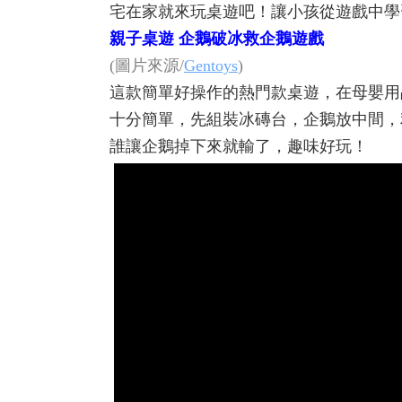
宅在家就來玩桌遊吧！讓小孩從遊戲中學
親子桌遊 企鵝破冰救企鵝遊戲
(圖片來源/
Gentoys
)
這款簡單好操作的熱門款桌遊，在母嬰用
十分簡單，先組裝冰磚台，企鵝放中間，
誰讓企鵝掉下來就輸了，趣味好玩！