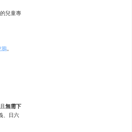
的兒童專
塗鴉
。
且
無需下
義、日六