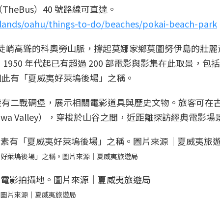
eBus）40 號路線可直達。
slands/oahu/things-to-do/beaches/pokai-beach-park
，則以陡峭高聳的科奧勞山脈，撐起莫娜家鄉莫圖努伊島的壯麗
自 1950 年代起已有超過 200 部電影與影集在此取景，包
因此有「夏威夷好萊塢後場」之稱。
設有二戰碉堡，展示相關電影道具與歷史文物。旅客可在
awa Valley），穿梭於山谷之間，近距離探訪經典電影場
夷好萊塢後場」之稱。圖片來源｜夏威夷旅遊局
。圖片來源｜夏威夷旅遊局