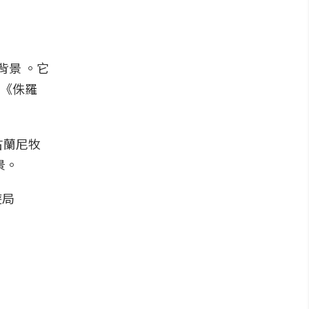
背景 。它
括《侏羅
古蘭尼牧
景。