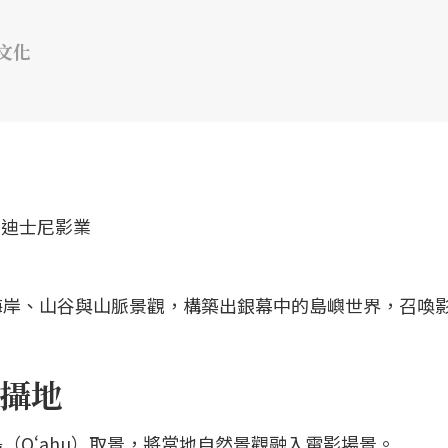
文化
海岸、山谷與山脈景觀，構築出銀幕中的島嶼世界，召喚
攝地
（Oʻahu）取景，將當地自然景觀融入電影場景。