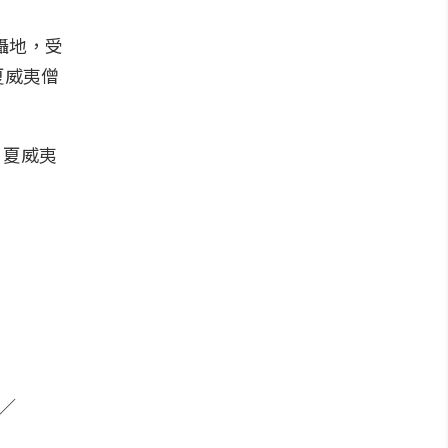
拍攝地，受
夏威夷僧
y／