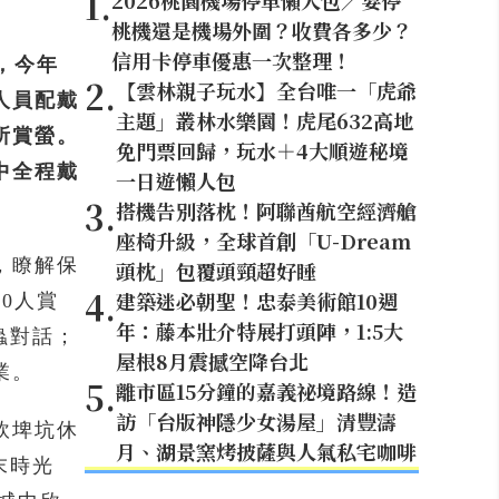
1
.
2026桃園機場停車懶人包／要停
桃機還是機場外圍？收費各多少？
信用卡停車優惠一次整理！
，今年
2
.
【雲林親子玩水】全台唯一「虎爺
人員配戴
主題」叢林水樂園！虎尾632高地
所賞螢。
免門票回歸，玩水＋4大順遊秘境
中全程戴
一日遊懶人包
3
.
搭機告別落枕！阿聯酋航空經濟艙
座椅升級，全球首創「U-Dream
，瞭解保
頭枕」包覆頭頸超好睡
4
.
建築迷必朝聖！忠泰美術館10週
0人賞
年：藤本壯介特展打頭陣，1:5大
蟲對話；
屋根8月震撼空降台北
業。
5
.
離市區15分鐘的嘉義祕境路線！造
訪「台版神隱少女湯屋」清豐濤
軟埤坑休
月、湖景窯烤披薩與人氣私宅咖啡
末時光