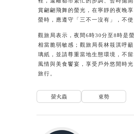
裡，遠離都市繁忙的步調、暫時拋開
賞翩翩飛舞的螢光，在寧靜的夜晚享
螢時，應遵守「三不一沒有」，不使
觀旅局表示，夜間6時30分至8時
相當脆弱敏感；觀旅局長林筱淇呼籲
璃紙，並請尊重當地生態環境，不留
風情與美食饗宴，享受戶外悠閒時光
旅行。
螢火蟲
東勢