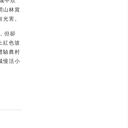
城中欣
間山林賞
有光害。
，但卻
上紅色玻
體驗農村
城慢活小