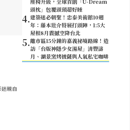
座椅升級，全球首創「U-Dream
頭枕」包覆頭頸超好睡
4
.
建築迷必朝聖！忠泰美術館10週
年：藤本壯介特展打頭陣，1:5大
屋根8月震撼空降台北
5
.
離市區15分鐘的嘉義祕境路線！造
訪「台版神隱少女湯屋」清豐濤
月、湖景窯烤披薩與人氣私宅咖啡
影迷親自