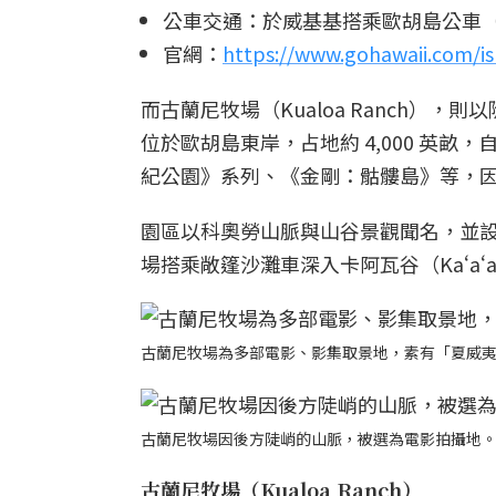
公車交通：於威基基搭乘歐胡島公車（Th
官網：
https://www.gohawaii.com/i
而古蘭尼牧場（Kualoa Ranch）
位於歐胡島東岸，占地約 4,000 英畝，
紀公園》系列、《金剛：骷髏島》等，
園區以科奧勞山脈與山谷景觀聞名，並
場搭乘敞篷沙灘車深入卡阿瓦谷（Kaʻaʻ
古蘭尼牧場為多部電影、影集取景地，素有「夏威
古蘭尼牧場因後方陡峭的山脈，被選為電影拍攝地
古蘭尼牧場（Kualoa Ranch）