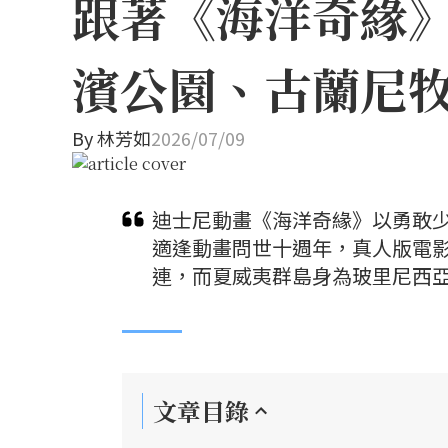
跟著《海洋奇緣
濱公園、古蘭尼
By
林芳如
2026/07/09
迪士尼動畫《海洋奇緣》以勇敢少
適逢動畫問世十週年，真人版電
連，而夏威夷群島身為玻里尼西
文章目錄