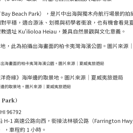
 Bay Beach Park），是片中出海與獨木舟航行場景的
相對平穩，適合游泳、划槳與初學者衝浪，也有機會看見
 Kuʻilioloa Heiau，兼具自然景觀與文化意義。
攝出海畫面的柏卡夷灣海濱公園。圖片來源｜夏威夷旅遊局
岸邊的取景地。圖片來源｜夏威夷旅遊局
 Park）
HI 96792
H-1 高速公路向西，銜接法林頓公路（Farrington Hw
e），車程約 1 小時。