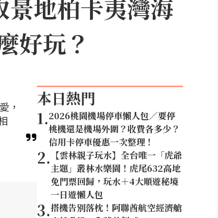
取景地柏卡夷灣海
麼好玩？
本日熱門
喜愛，
1
.
2026桃園機場停車懶人包／要停
相
桃機還是機場外圍？收費各多少？
信用卡停車優惠一次整理！
2
.
【雲林親子玩水】全台唯一「虎爺
主題」叢林水樂園！虎尾632高地
免門票回歸，玩水＋4大順遊秘境
一日遊懶人包
3
.
搭機告別落枕！阿聯酋航空經濟艙