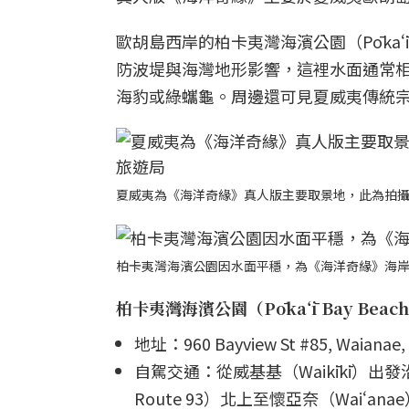
歐胡島西岸的柏卡夷灣海濱公園（Pōkaʻī
防波堤與海灣地形影響，這裡水面通常
海豹或綠蠵龜。周邊還可見夏威夷傳統宗教遺址
夏威夷為《海洋奇緣》真人版主要取景地，此為拍
柏卡夷灣海濱公園因水面平穩，為《海洋奇緣》海
柏卡夷灣海濱公園（Pōkaʻī Bay Beach
地址：960 Bayview St #85, Waianae, 
自駕交通：從威基基（Waikīkī）出發沿 
Route 93）北上至懷亞奈（Waiʻana