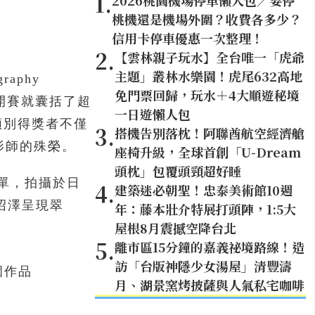
1
.
2026桃園機場停車懶人包／要停
桃機還是機場外圍？收費各多少？
信用卡停車優惠一次整理！
2
.
【雲林親子玩水】全台唯一「虎爺
主題」叢林水樂園！虎尾632高地
aphy
免門票回歸，玩水＋4大順遊秘境
公開賽就囊括了超
一日遊懶人包
各類別得獎者不僅
3
.
搭機告別落枕！阿聯酋航空經濟艙
攝影師的殊榮。
座椅升級，全球首創「U-Dream
頭枕」包覆頭頸超好睡
圍名單，拍攝於日
4
.
建築迷必朝聖！忠泰美術館10週
沼澤呈現翠
年：藤本壯介特展打頭陣，1:5大
屋根8月震撼空降台北
5
.
離市區15分鐘的嘉義祕境路線！造
訪「台版神隱少女湯屋」清豐濤
入圍作品
月、湖景窯烤披薩與人氣私宅咖啡