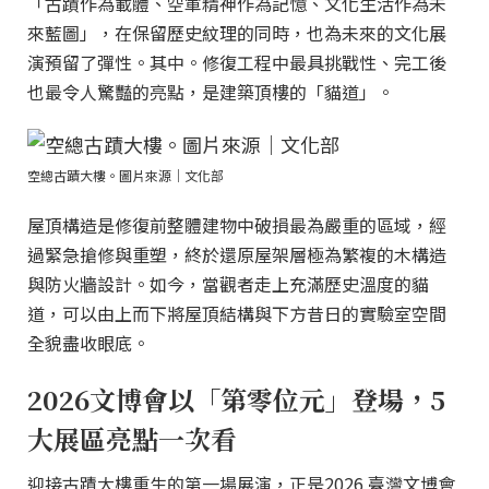
「古蹟作為載體、空軍精神作為記憶、文化生活作為未
來藍圖」，在保留歷史紋理的同時，也為未來的文化展
演預留了彈性。其中。修復工程中最具挑戰性、完工後
也最令人驚豔的亮點，是建築頂樓的「貓道」。
空總古蹟大樓。圖片來源｜文化部
屋頂構造是修復前整體建物中破損最為嚴重的區域，經
過緊急搶修與重塑，終於還原屋架層極為繁複的木構造
與防火牆設計。如今，當觀者走上充滿歷史溫度的貓
道，可以由上而下將屋頂結構與下方昔日的實驗室空間
全貌盡收眼底。
2026文博會以「第零位元」登場，5
大展區亮點一次看
迎接古蹟大樓重生的第一場展演，正是2026 臺灣文博會