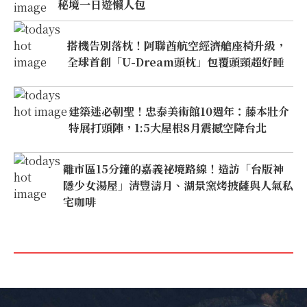
秘境一日遊懶人包
搭機告別落枕！阿聯酋航空經濟艙座椅升級，
全球首創「U-Dream頭枕」包覆頭頸超好睡
建築迷必朝聖！忠泰美術館10週年：藤本壯介
特展打頭陣，1:5大屋根8月震撼空降台北
離市區15分鐘的嘉義祕境路線！造訪「台版神
隱少女湯屋」清豐濤月、湖景窯烤披薩與人氣私
宅咖啡