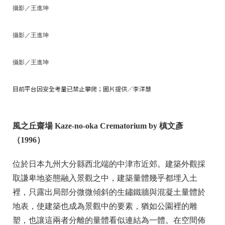
攝影／王進坤
攝影／王進坤
攝影／王進坤
目前平台因安全考量已禁止攀爬；圖片提供／李洋慧
風之丘齋場 Kaze-no-oka Crematorium by 槙文彥
（1996）
位於日本九州大分縣西北端的中津市近郊。建築外觀採
取謙卑地姿態融入景觀之中，建築量體幾乎都埋入土
裡，只露出局部分微微傾斜的生鏽鐵牆與混凝土量體於
地表，使建築也成為景觀中的要素，猶如公園裡的雕
塑，也讓這兩者分離的量體看似連結為一體。在空間佈