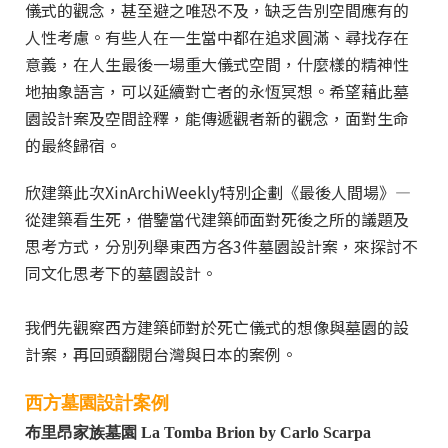
儀式的觀念，甚至避之唯恐不及，缺乏告別空間應有的
人性考慮。有些人在一生當中都在追求圓滿、尋找存在
意義，在人生最後一場重大儀式空間，什麼樣的精神性
地抽象語言，可以延續對亡者的永恆冥想。希望藉此墓
園設計案及空間詮釋，能傳遞觀者新的觀念，面對生命
的最終歸宿。
欣建築此次XinArchiWeekly特別企劃《最後人間場》—
從建築看生死，借鑒當代建築師面對死後之所的議題及
思考方式，分別列舉東西方各3件墓園設計案，來探討不
同文化思考下的墓園設計。
我們先觀察西方建築師對於死亡儀式的想像與墓園的設
計案，再回頭翻閱台灣與日本的案例。
西方墓園設計案例
布里昂家族墓園 La Tomba Brion by Carlo Scarpa