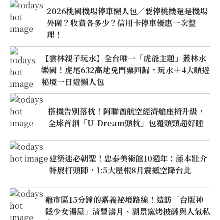
2026桃園機場停車懶人包／要停桃機還是機場
外圍？收費各多少？信用卡停車優惠一次整
理！
【雲林親子玩水】全台唯一「虎爺主題」叢林水
樂園！虎尾632高地免門票回歸，玩水＋4大順遊
秘境一日遊懶人包
搭機告別落枕！阿聯酋航空經濟艙座椅升級，
全球首創「U-Dream頭枕」包覆頭頸超好睡
建築迷必朝聖！忠泰美術館10週年：藤本壯介
特展打頭陣，1:5大屋根8月震撼空降台北
離市區15分鐘的嘉義祕境路線！造訪「台版神
隱少女湯屋」清豐濤月、湖景窯烤披薩與人氣私