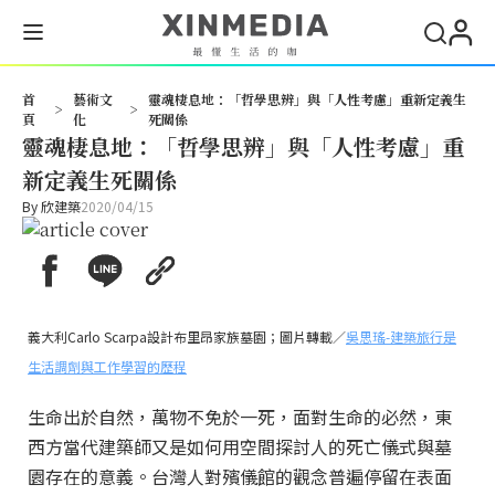
首
藝術文
靈魂棲息地：「哲學思辨」與「人性考慮」重新定義生
>
>
頁
化
死關係
靈魂棲息地：「哲學思辨」與「人性考慮」重
新定義生死關係
By
欣建築
2020/04/15
義大利Carlo Scarpa設計布里昂家族墓園；圖片轉載／
吳思瑤-建築旅行是
生活調劑與工作學習的歷程
生命出於自然，萬物不免於一死，面對生命的必然，東
西方當代建築師又是如何用空間探討人的死亡儀式與墓
園存在的意義。台灣人對殯儀館的觀念普遍停留在表面