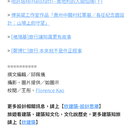
>
哈許塔特(Hallstatt)--奧地利的人間仙境(下)
>
傅英斌工作室作品「貴州中關村紅軍墓／長征紀念園設
計：山坡上的守望」
>
[褚瑞基]旅行讓知識更有故事
>
[鄭博仁]旅行 本來就不是件正經事
==========
撰文編輯／邱佩儀
攝影、圖片提供／如圖示
校閱／王彤、
Florence Kao
更多設計相關訊息，請上【
欣建築-設計思潮
】
旅遊看建築、建築知文化、文化說歷史，更多建築知旅
請上【
欣建築
】