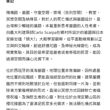
後記
殯儀館、墓園、守靈空間、齋場（告別空間）、教堂、
冥想空間及納骨區，對於人的死亡儀式與墓園設計，是
台灣鮮少觸碰的議題，本篇重新思考墓園的人性考慮。
向義大利建築師Carlo Scarpa在鄉村所設計的墓園與日本
安藤忠雄「頭大?」大殿學習觀察，從平面動線規劃以正
交與斜交軸線，創造舒適花園、及神秘光線變化，成為
視覺焦點，其目的是希望追墓者或者祭祖的民眾，能因
過渡空間而讓心沈澱下來。
位於西班牙的濱海墓園，地理位置非常偏僻，因所處基
地位置的孤獨感，更能直接感受自然的壯麗，建築量體
雖然不規則地散落於丘地，但皆面對同樣一片海，並剔
除東方繁複縟節的形式。直接以冥想方式回歸對亡者緬
懷祝福，及撫慰生者的心靈。對比位於台灣宜蘭山區的
櫻花陵園為了要滿足民眾多元需求，無法簡化儀式與墓