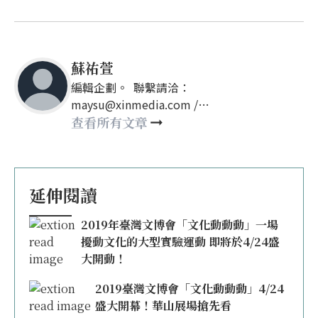
蘇祐萱
編輯企劃。 聯繫請洽：
maysu@xinmedia.com /
may860527@gmail.com
查看所有文章
延伸閱讀
2019年臺灣文博會「文化動動動」一場
擾動文化的大型實驗運動 即將於4/24盛
大開動！
2019臺灣文博會「文化動動動」4/24
盛大開幕！華山展場搶先看