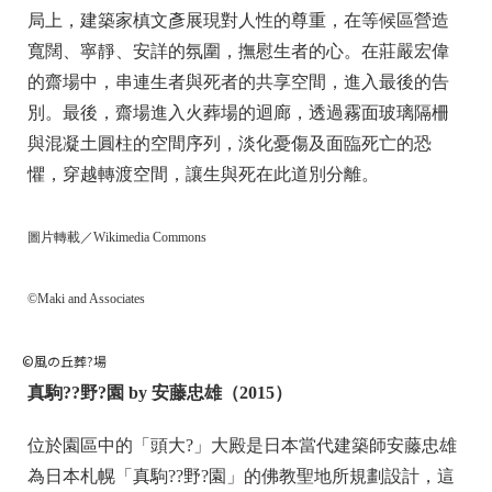
局上，建築家槙文彥展現對人性的尊重，在等候區營造
寬闊、寧靜、安詳的氛圍，撫慰生者的心。在莊嚴宏偉
的齋場中，串連生者與死者的共享空間，進入最後的告
別。最後，齋場進入火葬場的迴廊，透過霧面玻璃隔柵
與混凝土圓柱的空間序列，淡化憂傷及面臨死亡的恐
懼，穿越轉渡空間，讓生與死在此道別分離。
圖片轉載／Wikimedia Commons
©Maki and Associates
©風の丘葬?場
真駒??野?園 by 安藤忠雄（2015）
位於園區中的「頭大?」大殿是日本當代建築師安藤忠雄
為日本札幌「真駒??野?園」的佛教聖地所規劃設計，這