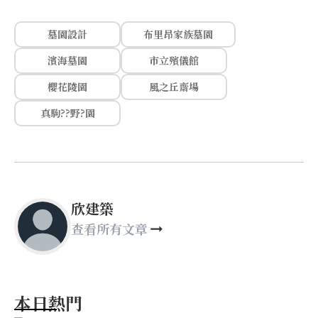
墓園設計
布里昂家族墓園
濱海墓園
市立殯儀館
櫻花陵園
風之丘齋場
真駒??野?園
欣建築
查看所有文章
本日熱門