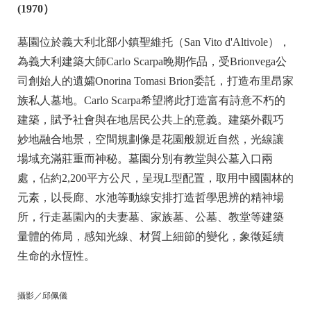
(1970
）
墓園位於義大利北部小鎮聖維托（San Vito d'Altivole），
為義大利建築大師Carlo Scarpa晚期作品，受Brionvega公
司創始人的遺孀Onorina Tomasi Brion委託，打造布里昂家
族私人墓地。Carlo Scarpa希望將此打造富有詩意不朽的
建築，賦予社會與在地居民公共上的意義。建築外觀巧
妙地融合地景，空間規劃像是花園般親近自然，光線讓
場域充滿莊重而神秘。墓園分別有教堂與公墓入口兩
處，佔約2,200平方公尺，呈現L型配置，取用中國園林的
元素，以長廊、水池等動線安排打造哲學思辨的精神場
所，行走墓園內的夫妻墓、家族墓、公墓、教堂等建築
量體的佈局，感知光線、材質上細節的變化，象徵延續
生命的永恆性。
攝影／邱佩儀