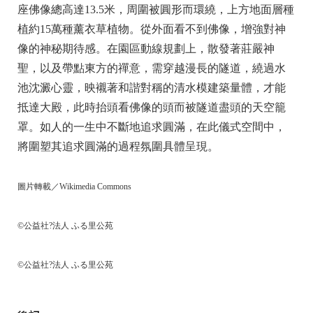
座佛像總高達13.5米，周圍被圓形而環繞，上方地面層種
植約15萬種薰衣草植物。從外面看不到佛像，增強對神
像的神秘期待感。在園區動線規劃上，散發著莊嚴神
聖，以及帶點東方的禪意，需穿越漫長的隧道，繞過水
池沈澱心靈，映襯著和諧對稱的清水模建築量體，才能
抵達大殿，此時抬頭看佛像的頭而被隧道盡頭的天空籠
罩。如人的一生中不斷地追求圓滿，在此儀式空間中，
將圍塑其追求圓滿的過程氛圍具體呈現。
圖片轉載／Wikimedia Commons
©公益社?法人 ふる里公苑
©公益社?法人 ふる里公苑