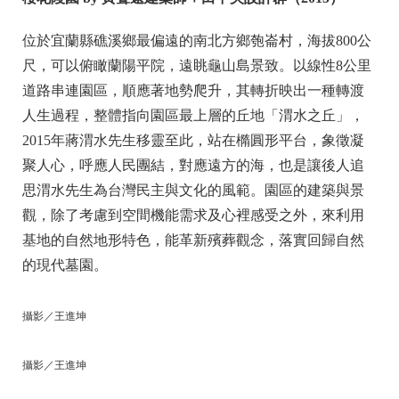
位於宜蘭縣礁溪鄉最偏遠的南北方鄉匏崙村，海拔800公
尺，可以俯瞰蘭陽平院，遠眺龜山島景致。以線性8公里
道路串連園區，順應著地勢爬升，其轉折映出一種轉渡
人生過程，整體指向園區最上層的丘地「渭水之丘」，
2015年蔣渭水先生移靈至此，站在橢圓形平台，象徵凝
聚人心，呼應人民團結，對應遠方的海，也是讓後人追
思渭水先生為台灣民主與文化的風範。園區的建築與景
觀，除了考慮到空間機能需求及心裡感受之外，來利用
基地的自然地形特色，能革新殯葬觀念，落實回歸自然
的現代墓園。
攝影／王進坤
攝影／王進坤