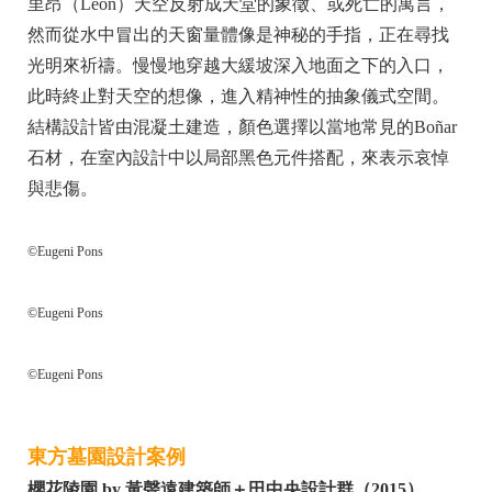
里昂（Leon）天空反射成天堂的象徵、或死亡的寓言，
然而從水中冒出的天窗量體像是神秘的手指，正在尋找
光明來祈禱。慢慢地穿越大緩坡深入地面之下的入口，
此時終止對天空的想像，進入精神性的抽象儀式空間。
結構設計皆由混凝土建造，顏色選擇以當地常見的Boñar
石材，在室內設計中以局部黑色元件搭配，來表示哀悼
與悲傷。
©Eugeni Pons
©Eugeni Pons
©Eugeni Pons
東方墓園設計案例
櫻花陵園 by 黃聲遠建築師＋田中央設計群（2015）