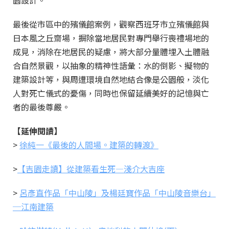
園設計。
最後從市區中的殯儀館案例，觀察西班牙市立殯儀館與
日本風之丘齋場，摒除當地居民對專門舉行喪禮場地的
成見，消除在地居民的疑慮，將大部分量體埋入土體融
合自然景觀，以抽象的精神性語彙：水的倒影、擬物的
建築設計等，與周遭環境自然地結合像是公園般，淡化
人對死亡儀式的憂傷，同時也保留延續美好的記憶與亡
者的最後尊嚴。
【延伸閱讀】
>
徐純一《最後的人間場。建築的轉渡》
>
【吉園走讀】從建築看生死—淺介大吉座
>
呂彥直作品「中山陵」及楊廷寶作品「中山陵音樂台」
─江南建築