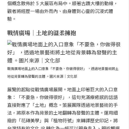
個概念散佈於 5 大展區布局中。順著古蹟大樓的動線，
觀者將經歷一場由外而內、由身體到心靈的沉浸式體
驗。
戰情廣場｜土地的溫柔擁抱
戰情廣場地面上的入口意象「不要急，你做得很好」 ，透過地景藝術將土
地從背景轉為發聲的主體 。圖片來源｜文化部
展覽的起點從戰情廣場展開。地面上印著巨大的入口意
象：「不要急，你做得很好」，這句充滿療癒感的話語
直接對應了「土地」概念。策展團隊透過地景藝術的手
法，將原本作為背景的土地翻轉為發聲的主體。運用細
緻的「花磚美學」與「植物符號」來轉譯歷史印記，將
台灣特有的文化 IP 轉化為一幅可以親身走入、親近觸摸