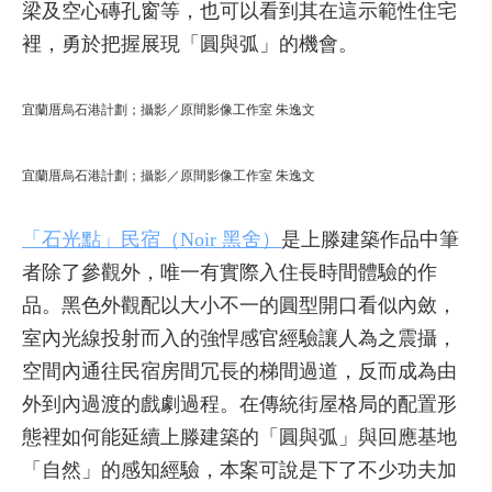
梁及空心磚孔窗等，也可以看到其在這示範性住宅
裡，勇於把握展現「圓與弧」的機會。
宜蘭厝烏石港計劃；攝影／原間影像工作室 朱逸文
宜蘭厝烏石港計劃；攝影／原間影像工作室 朱逸文
「石光點」民宿（Noir 黑舍）
是上滕建築作品中筆
者除了參觀外，唯一有實際入住長時間體驗的作
品。黑色外觀配以大小不一的圓型開口看似內斂，
室內光線投射而入的強悍感官經驗讓人為之震攝，
空間內通往民宿房間冗長的梯間過道，反而成為由
外到內過渡的戲劇過程。在傳統街屋格局的配置形
態裡如何能延續上滕建築的「圓與弧」與回應基地
「自然」的感知經驗，本案可說是下了不少功夫加