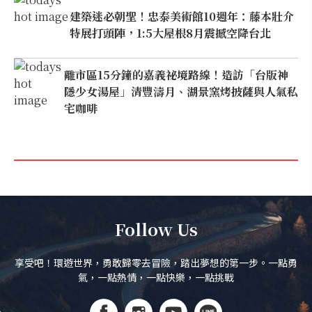
建築迷必朝聖！忠泰美術館10週年：藤本壯介
特展打頭陣，1:5大屋根8月震撼空降台北
離市區15分鐘的嘉義祕境路線！造訪「台版神
隱少女湯屋」清豐濤月、湖景窯烤披薩與人氣私
宅咖啡
Follow Us
享受吧！環遊世界，勇敢歸零去冒險，踏出夢想的第一步。一點勇
氣，一點熱情，一點快樂，一點挑戰