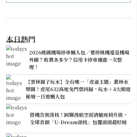
本日熱門
2026桃園機場停車懶人包／要停桃機還是機場
外圍？收費各多少？信用卡停車優惠一次整
理！
【雲林親子玩水】全台唯一「虎爺主題」叢林水
樂園！虎尾632高地免門票回歸，玩水＋4大順遊
秘境一日遊懶人包
搭機告別落枕！阿聯酋航空經濟艙座椅升級，
全球首創「U-Dream頭枕」包覆頭頸超好睡