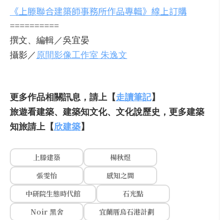
《上滕聯合建築師事務所作品專輯》線上訂購
==========
撰文、編輯／吳宜晏
攝影／
原間影像工作室 朱逸文
更多作品相關訊息，請上【
走讀筆記
】
旅遊看建築、建築知文化、文化說歷史，更多建築
知旅請上【
欣建築
】
上滕建築
楊秋煜
張雯怡
感知之間
中研院生態時代館
石光點
Noir 黑舍
宜蘭厝烏石港計劃