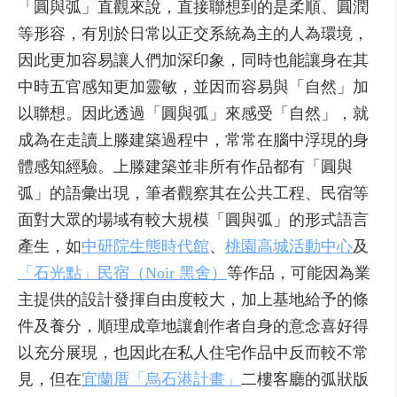
「圓與弧」直觀來說，直接聯想到的是柔順、圓潤
等形容，有別於日常以正交系統為主的人為環境，
因此更加容易讓人們加深印象，同時也能讓身在其
中時五官感知更加靈敏，並因而容易與「自然」加
以聯想。因此透過「圓與弧」來感受「自然」，就
成為在走讀上滕建築過程中，常常在腦中浮現的身
體感知經驗。上滕建築並非所有作品都有「圓與
弧」的語彙出現，筆者觀察其在公共工程、民宿等
面對大眾的場域有較大規模「圓與弧」的形式語言
產生，如
中研院生態時代館
、
桃園高城活動中心
及
「石光點」民宿（Noir 黑舍）
等作品，可能因為業
主提供的設計發揮自由度較大，加上基地給予的條
件及養分，順理成章地讓創作者自身的意念喜好得
以充分展現，也因此在私人住宅作品中反而較不常
見，但在
宜蘭厝「烏石港計畫」
二樓客廳的弧狀版