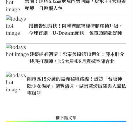
樂園！虎尾632高地免門票回歸，玩水＋4大順遊
秘境一日遊懶人包
搭機告別落枕！阿聯酋航空經濟艙座椅升級，
全球首創「U-Dream頭枕」包覆頭頸超好睡
建築迷必朝聖！忠泰美術館10週年：藤本壯介
特展打頭陣，1:5大屋根8月震撼空降台北
離市區15分鐘的嘉義祕境路線！造訪「台版神
隱少女湯屋」清豐濤月、湖景窯烤披薩與人氣私
宅咖啡
接下篇文章