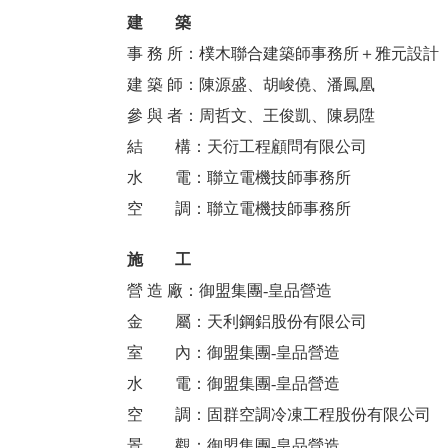
建 築
事 務 所：樸木聯合建築師事務所＋雅元設計
建 築 師：陳源盛、胡峻僥、潘鳳凰
參 與 者：周哲文、王俊凱、陳易陞
結 構：天衍工程顧問有限公司
水 電：聯立電機技師事務所
空 調：聯立電機技師事務所
施 工
營 造 廠：御盟集團-皇品營造
金 屬：天利鋼鋁股份有限公司
室 內：御盟集團-皇品營造
水 電：御盟集團-皇品營造
空 調：固群空調冷凍工程股份有限公司
景 觀：御盟集團-皇品營造