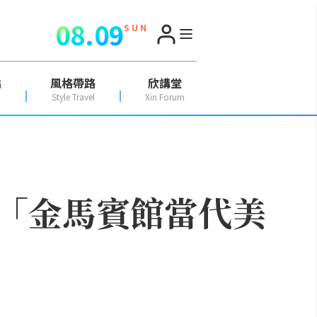
08.09
S U N
點
風格帶路
欣講堂
Style Travel
Xin Forum
「金馬賓館當代美