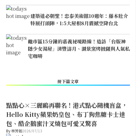
建築迷必朝聖！忠泰美術館10週年：藤本壯介
特展打頭陣，1:5大屋根8月震撼空降台北
離市區15分鐘的嘉義祕境路線！造訪「台版神
隱少女湯屋」清豐濤月、湖景窯烤披薩與人氣私
宅咖啡
接下篇文章
點點心×三麗鷗再聯名！港式點心隨機盲盒，
Hello Kitty蘋果奶皇包、布丁狗焦糖卡士達
包、酷企鵝蜜汁叉燒包可愛又驚喜
By
林芳如
2026/07/13