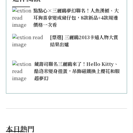
點點心×三麗鷗夢幻聯名！人魚漢頓、大
耳狗喜拿變成豬仔包，8款新品+4款周邊
價格一次看
[票選] 三麗鷗2013卡通人物大賞
結果出爐
藏壽司聯名三麗鷗來了！Hello Kitty、
酷洛米變身扭蛋，吊飾磁鐵換上櫻花和服
超夢幻
本日熱門