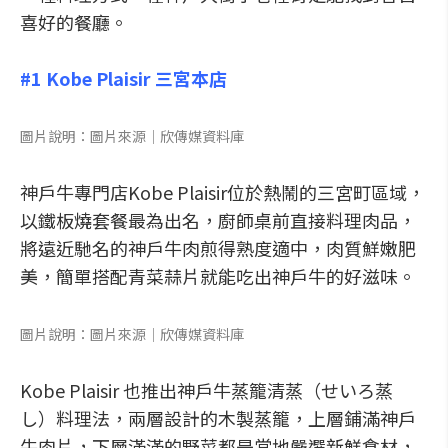
喜好的餐廳。
#1 Kobe Plaisir 三宮本店
圖片說明：圖片來源│欣傳媒資料庫
神戶牛專門店Kobe Plaisir位於熱鬧的三宮町區域，
以鐵板燒套餐最為出名，廚師桌前直接料理肉品，
將遠近馳名的神戶牛肉煎得熟度適中，肉質鮮嫩肥
美，簡單搭配青菜蒜片就能吃出神戶牛的好滋味。
圖片說明：圖片來源│欣傳媒資料庫
Kobe Plaisir 也推出神戶牛蒸籠清蒸（せいろ蒸
し）料理法，兩層設計的木製蒸籠，上層鋪滿神戶
牛肉片，下層滿滿的野菜都是當地嚴選新鮮食材，