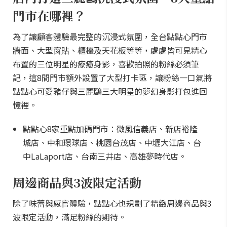
門市在哪裡？
為了讓顧客體驗最完整的沉浸式氛圍，全台點點心門市
牆面、大型窗貼、櫃檯及天花板等等，處處皆可見精心
布置的三位明星的療癒身影，喜歡拍照的粉絲必須筆
記，這8間門市額外設置了大型打卡區，讓粉絲一口氣將
點點心可愛豬仔與三麗鷗三大明星的夢幻身影打包進回
憶裡。
點點心8家重點加碼門市：微風信義店、新店裕隆
城店、中和環球店、桃園台茂店、中壢大江店、台
中LaLaport店、台南三井店、高雄夢時代店。
周邊商品與3波限定活動
除了味蕾與感官體驗，點點心也規劃了精緻周邊商品與3
波限定活動，滿足粉絲的期待。