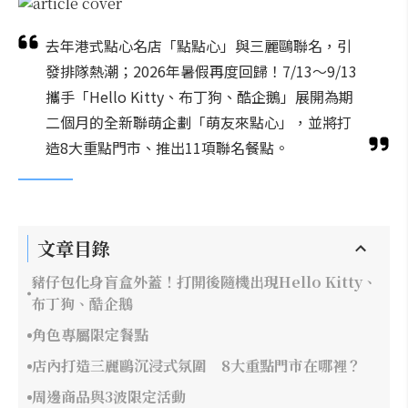
去年港式點心名店「點點心」與三麗鷗聯名，引
發排隊熱潮；2026年暑假再度回歸！7/13～9/13
攜手「Hello Kitty、布丁狗、酷企鵝」展開為期
二個月的全新聯萌企劃「萌友來點心」，並將打
造8大重點門市、推出11項聯名餐點。
文章目錄
豬仔包化身盲盒外蓋！打開後隨機出現Hello Kitty、
布丁狗、酷企鵝
角色專屬限定餐點
店內打造三麗鷗沉浸式氛圍 8大重點門市在哪裡？
周邊商品與3波限定活動