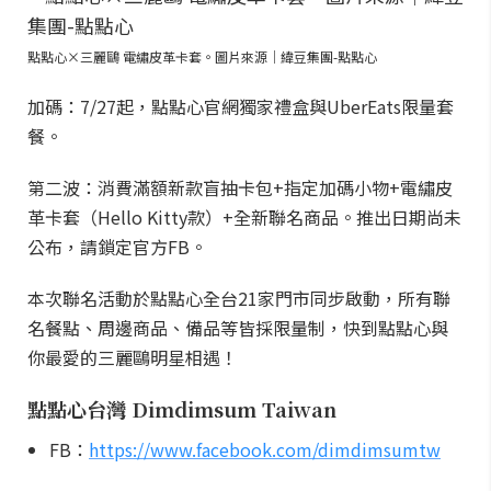
點點心×三麗鷗 電繡皮革卡套。圖片來源｜緯豆集團-點點心
加碼：7/27起，點點心官網獨家禮盒與UberEats限量套
餐。
第二波：消費滿額新款盲抽卡包+指定加碼小物+電繡皮
革卡套（Hello Kitty款）+全新聯名商品。推出日期尚未
公布，請鎖定官方FB。
本次聯名活動於點點心全台21家門市同步啟動，所有聯
名餐點、周邊商品、備品等皆採限量制，快到點點心與
你最愛的三麗鷗明星相遇！
點點心台灣 Dimdimsum Taiwan
FB：
https://www.facebook.com/dimdimsumtw