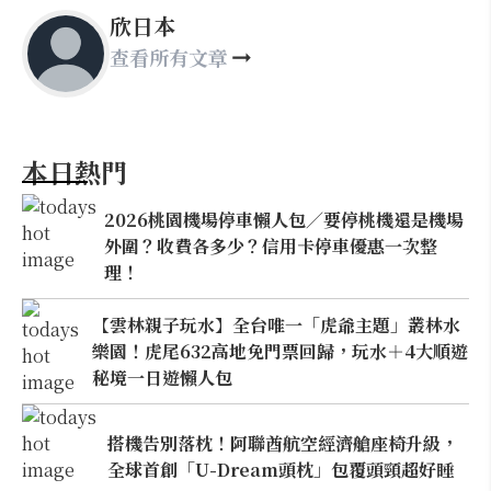
欣日本
查看所有文章
本日熱門
2026桃園機場停車懶人包／要停桃機還是機場
外圍？收費各多少？信用卡停車優惠一次整
理！
【雲林親子玩水】全台唯一「虎爺主題」叢林水
樂園！虎尾632高地免門票回歸，玩水＋4大順遊
秘境一日遊懶人包
搭機告別落枕！阿聯酋航空經濟艙座椅升級，
全球首創「U-Dream頭枕」包覆頭頸超好睡