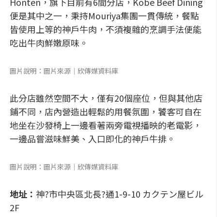
Honten，旗下目前有6間分店，Kobe Beef Dining
便是其中之一，秉持Mouriya集團一貫傳統，餐點
皆使用上等的神戶牛肉，不須複雜的烹調手法便能
吃出牛肉鮮嫩原味。
圖片說明：圖片來源│欣傳媒資料庫
此分店雖然空間不大，僅有20個座位，但與其他店
鋪不同，店內營造出輕鬆的用餐氛圍，饕客可自在
地坐在沙發椅上一邊看著兩旁電視播映的老電影，
一邊品嘗滋味鮮美、入口即化的神戶牛排。
圖片說明：圖片來源│欣傳媒資料庫
地址：
神?市中央區北長?通1-9-10 カクテン屋ビル
2F