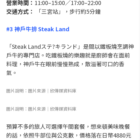
營業時間：
11:00–15:00／17:00–22:00
交通方式：
「三宮站」，步行約5分鐘
#3 神戶牛排 Steak Land
「Steak Landステ?キランド」是間以鐵板燒烹調神
戶牛的專門店。吃鐵板燒的樂趣就是廚師會在面前
料理，神戶牛在眼前慢慢熟成，散溢著可口的香
氣。
圖片說明：圖片來源│欣傳媒資料庫
圖片說明：圖片來源│欣傳媒資料庫
預算不多的旅人可選擇午間套餐，想來頓美味晚餐
的話，依照牛部位與公克數，價格落在日幣4880元