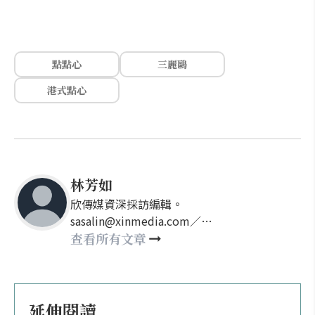
點點心
三麗鷗
港式點心
林芳如
欣傳媒資深採訪編輯。
sasalin@xinmedia.com／
happy21917@gmail.com
查看所有文章
延伸閱讀