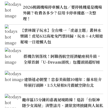
2026桃園機場停車懶人包／要停桃機還是機場
外圍？收費各多少？信用卡停車優惠一次整
理！
【雲林親子玩水】全台唯一「虎爺主題」叢林水
樂園！虎尾632高地免門票回歸，玩水＋4大順遊
秘境一日遊懶人包
搭機告別落枕！阿聯酋航空經濟艙座椅升級，
全球首創「U-Dream頭枕」包覆頭頸超好睡
建築迷必朝聖！忠泰美術館10週年：藤本壯介
特展打頭陣，1:5大屋根8月震撼空降台北
離市區15分鐘的嘉義祕境路線！造訪「台版神
隱少女湯屋」清豐濤月、湖景窯烤披薩與人氣私