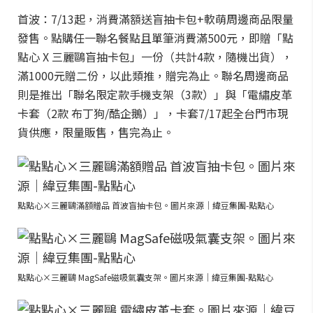
首波：7/13起，消費滿額送盲抽卡包+軟萌周邊商品限量
發售。點購任一聯名餐點且單筆消費滿500元，即贈「點
點心 X 三麗鷗盲抽卡包」一份（共計4款，隨機出貨），
滿1000元贈二份，以此類推，贈完為止。聯名周邊商品
則是推出「聯名限定款手機支架（3款）」與「電繡皮革
卡套（2款 布丁狗/酷企鵝）」，卡套7/17起全台門市現
貨供應，限量販售，售完為止。
點點心×三麗鷗滿額贈品 首波盲抽卡包。圖片來源｜緯豆集團-點點心
點點心×三麗鷗 MagSafe磁吸氣囊支架。圖片來源｜緯豆集團-點點心