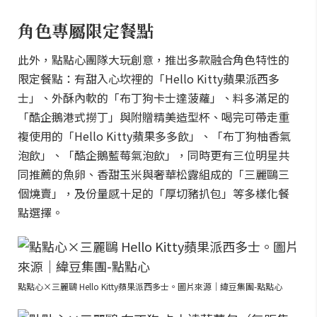
角色專屬限定餐點
此外，點點心團隊大玩創意，推出多款融合角色特性的
限定餐點：有甜入心坎裡的「Hello Kitty蘋果派西多
士」、外酥內軟的「布丁狗卡士達菠蘿」、料多滿足的
「酷企鵝港式撈丁」與附贈精美造型杯、喝完可帶走重
複使用的「Hello Kitty蘋果多多飲」、「布丁狗柚香氣
泡飲」、「酷企鵝藍莓氣泡飲」，同時更有三位明星共
同推薦的魚卵、香甜玉米與奢華松露組成的「三麗鷗三
個燒賣」，及份量感十足的「厚切豬扒包」等多樣化餐
點選擇。
點點心×三麗鷗 Hello Kitty蘋果派西多士。圖片來源｜緯豆集團-點點心