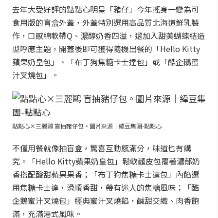
去年大受好評的點點心明星「豬仔」今年搖身一變為可
食用版的盲盒外蓋，外蓋特別選用高品質北海道鮮乳製
作，口感綿軟帶Q、濃醇奶香四溢，還加入甜美蝴蝶結造
型呼應主題，開蓋後即可獲得隨機出餐的「Hello Kitty
蘋果奶皇包」、「布丁狗焦糖卡士達包」或「酷企鵝蜜
汁叉燒包」。
點點心×三麗鷗 盲抽豬仔包。圖片來源｜緯豆集團-點點心
不僅用餐就像抽盲盒，驚喜互動感滿分，味道也有講
究。「Hello Kitty蘋果奶皇包」鬆軟麵皮包覆著濃郁奶
香搭配酸甜蘋果果香；「布丁狗焦糖卡士達包」內餡選
用焦糖卡士達，滑順香甜，帶有迷人的焦糖風味；「酷
企鵝蜜汁叉燒包」經典蜜汁叉燒餡，鹹甜交織、肉香飽
滿，充滿港式風味。