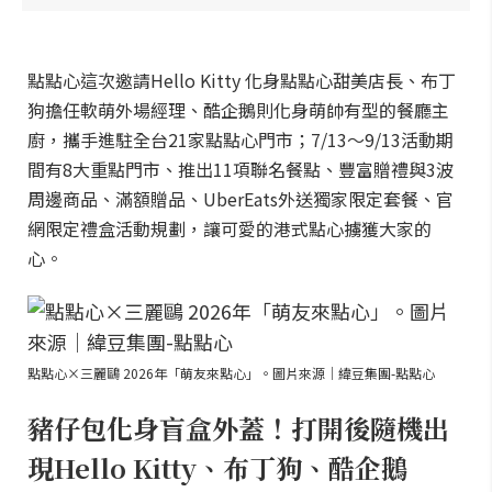
點點心這次邀請Hello Kitty 化身點點心甜美店長、布丁
狗擔任軟萌外場經理、酷企鵝則化身萌帥有型的餐廳主
廚，攜手進駐全台21家點點心門市；7/13～9/13活動期
間有8大重點門市、推出11項聯名餐點、豐富贈禮與3波
周邊商品、滿額贈品、UberEats外送獨家限定套餐、官
網限定禮盒活動規劃，讓可愛的港式點心擄獲大家的
心。
點點心×三麗鷗 2026年「萌友來點心」。圖片來源｜緯豆集團-點點心
豬仔包化身盲盒外蓋！打開後隨機出
現Hello Kitty、布丁狗、酷企鵝