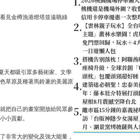
1
.
2026桃園機場停車懶
桃機還是機場外圍？收
信用卡停車優惠一次整
看見金樽漁港燈塔並遠眺綠
2
.
【雲林親子玩水】全台
主題」叢林水樂園！虎尾
免門票回歸，玩水＋4
一日遊懶人包
3
.
搭機告別落枕！阿聯酋
座椅升級，全球首創「U
每年夏天都吸引眾多藝術家、文學
頭枕」包覆頭頸超好睡
色草原及種著馬鈴薯的美麗原
4
.
建築迷必朝聖！忠泰美
年：藤本壯介特展打頭陣
屋根8月震撼空降台北
5
.
離市區15分鐘的嘉義
就把自己的畫室開放給民眾參
訪「台版神隱少女湯屋
小小貢獻。
月、湖景窯烤披薩與人
起了非常大的變化及強大能量，