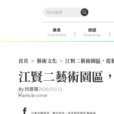
美食
旅遊
Food & Wine
Travel & Exp
首頁
>
藝術文化
>
江賢二藝術園區，從
江賢二藝術園區
By
欣建築
2020/03/31
台東金樽海岸；圖片提供／遠見創意製作 駱俊嘉