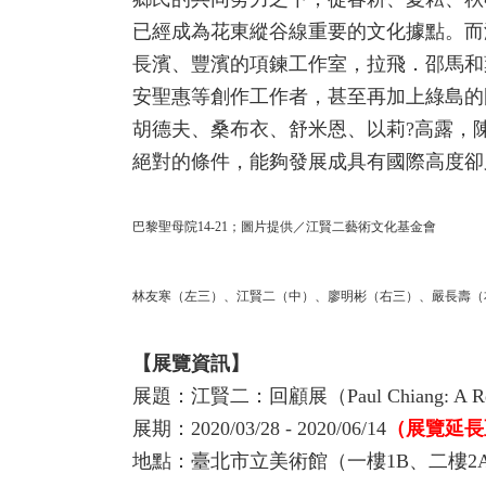
已經成為花東縱谷線重要的文化據點。而
長濱、豐濱的項鍊工作室，拉飛．邵馬和葉
安聖惠等創作工作者，甚至再加上綠島的
胡德夫、桑布衣、舒米恩、以莉?高露，
絕對的條件，能夠發展成具有國際高度卻
巴黎聖母院14-21；圖片提供／江賢二藝術文化基金會
林友寒（左三）、江賢二（中）、廖明彬（右三）、嚴長壽（
【展覽資訊】
展題：江賢二：回顧展（Paul Chiang: A Retr
展期：2020/03/28 - 2020/06/14
（展覽延長
地點：臺北市立美術館（一樓1B、二樓2A