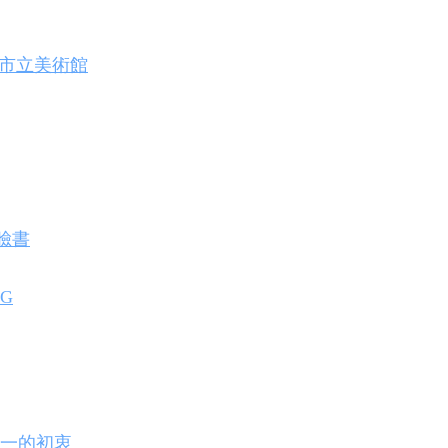
臺北市立美術館
_臉書
IG
如一的初衷