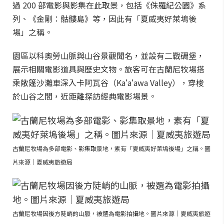
過 200 部電影與影集在此取景，包括《侏羅紀公園》系
列、《金剛：骷髏島》等，因此有「夏威夷好萊塢後
場」之稱。
園區以科奧勞山脈與山谷景觀聞名，並設有二戰碉堡，
展示相關電影道具與歷史文物。旅客可在古蘭尼牧場搭
乘敞篷沙灘車深入卡阿瓦谷（Kaʻaʻawa Valley），穿梭
於山谷之間，近距離探訪經典電影場景。
古蘭尼牧場為多部電影、影集取景地，素有「夏威夷好萊塢後場」之稱。圖
片來源｜夏威夷旅遊局
古蘭尼牧場因後方陡峭的山脈，被選為電影拍攝地。圖片來源｜夏威夷旅遊