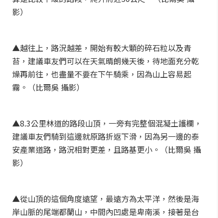
影）
▲越往上，路況越差，開始有較大顆的碎石粒以及青
苔，建議車友們可以在天氣晴朗幾天後，待地面充分乾
燥再前往，也盡量不要在下午騎乘，因為山上容易起
霧。（比爾吳 攝影）
▲8.3公里林道的路段山頂，一旁有完整個混凝土護欄，
建議車友們騎到這邊就原路折返下滑，因為另一邊的泰
安產業道路，路況相對更差，且路基更小。（比爾吳 攝
影）
▲從山頂的這個角度遠望，最遠方為太平洋，然後是海
岸山脈的尾端都蘭山，中間內凹處是卑南溪，接著是台