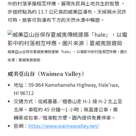
中的村落茅屋相互呼應，展現先民與土地共生的智慧 。
步道終點為約 13.7 公尺高的威美亞瀑布，天候與水況許
可時，旅客可到瀑布下方的天然水潭中暢遊。
威美亞山谷保存夏威夷傳統建築「hale」，以電影中的村落相互呼應。圖片
來源｜夏威夷旅遊局
威美亞山谷（Waimea Valley）
地址：59-864 Kamehameha Highway, Haleʻiwa,
HI 96712
交通方式：從威基基／檀香山走 H-1 接 H-2 北上至
北岸，車程約 45 分鐘～1 小時；無直達公車，需
轉乘或包車／租車較方便。園內提供免費停車。
官網：
https://www.waimeavalley.net/