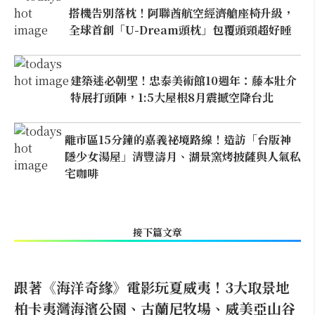
搭機告別落枕！阿聯酋航空經濟艙座椅升級，
全球首創「U-Dream頭枕」包覆頭頸超好睡
建築迷必朝聖！忠泰美術館10週年：藤本壯介
特展打頭陣，1:5大屋根8月震撼空降台北
離市區15分鐘的嘉義祕境路線！造訪「台版神
隱少女湯屋」清豐濤月、湖景窯烤披薩與人氣私
宅咖啡
接下篇文章
跟著《海洋奇緣》電影玩夏威夷！3大取景地
柏卡夷灣海濱公園、古蘭尼牧場、威美亞山谷