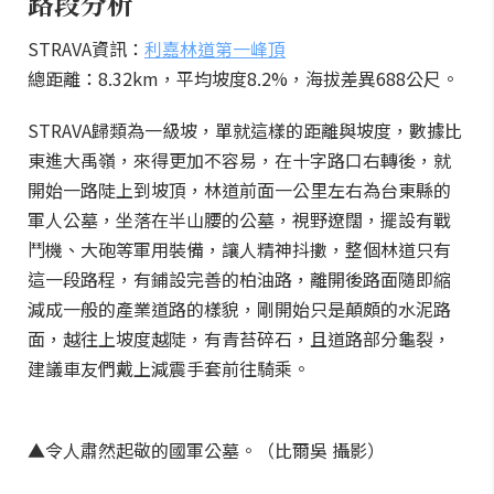
路段分析
STRAVA資訊：
利嘉林道第一峰頂
總距離：8.32km，平均坡度8.2%，海拔差異688公尺。
STRAVA歸類為一級坡，單就這樣的距離與坡度，數據比
東進大禹嶺，來得更加不容易，在十字路口右轉後，就
開始一路陡上到坡頂，林道前面一公里左右為台東縣的
軍人公墓，坐落在半山腰的公墓，視野遼闊，擺設有戰
鬥機、大砲等軍用裝備，讓人精神抖擻，整個林道只有
這一段路程，有鋪設完善的柏油路，離開後路面隨即縮
減成一般的產業道路的樣貌，剛開始只是顛頗的水泥路
面，越往上坡度越陡，有青苔碎石，且道路部分龜裂，
建議車友們戴上減震手套前往騎乘。
▲令人肅然起敬的國軍公墓。（比爾吳 攝影）