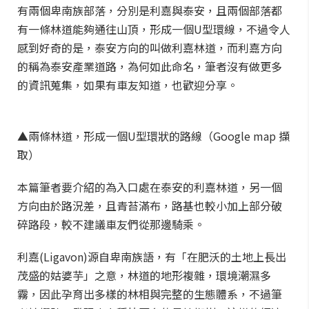
有兩個卑南族部落，分別是利嘉與泰安，且兩個部落都
有一條林道能夠通往山頂，形成一個U型環線，不過令人
感到好奇的是，泰安方向的叫做利嘉林道，而利嘉方向
的稱為泰安產業道路，為何如此命名，筆者沒有做更多
的資訊蒐集，如果有車友知道，也歡迎分享。
▲兩條林道，形成一個U型環狀的路線（Google map 擷
取）
本篇筆者要介紹的為入口處在泰安的利嘉林道，另一個
方向由於路況差，且青苔滿布，路基也較小加上部分破
碎路段，較不建議車友們從那邊騎乘。
利嘉(Ligavon)源自卑南族語，有「在肥沃的土地上長出
茂盛的姑婆芋」之意，林道的地形複雜，環境潮濕多
霧，因此孕育出多樣的林相與完整的生態體系，不過筆