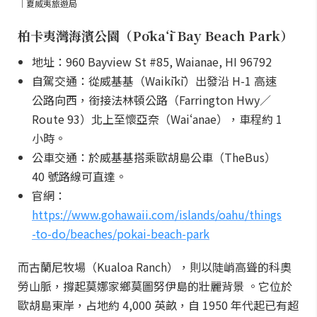
｜夏威夷旅遊局
柏卡夷灣海濱公園（Pōkaʻī Bay Beach Park）
地址：960 Bayview St #85, Waianae, HI 96792
自駕交通：從威基基（Waikīkī）出發沿 H-1 高速
公路向西，銜接法林頓公路（Farrington Hwy／
Route 93）北上至懷亞奈（Waiʻanae），車程約 1
小時。
公車交通：於威基基搭乘歐胡島公車（TheBus）
40 號路線可直達。
官網：
https://www.gohawaii.com/islands/oahu/things
-to-do/beaches/pokai-beach-park
而古蘭尼牧場（Kualoa Ranch），則以陡峭高聳的科奧
勞山脈，撐起莫娜家鄉莫圖努伊島的壯麗背景 。它位於
歐胡島東岸，占地約 4,000 英畝，自 1950 年代起已有超