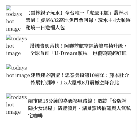
【雲林親子玩水】全台唯一「虎爺主題」叢林水
樂園！虎尾632高地免門票回歸，玩水＋4大順遊
秘境一日遊懶人包
搭機告別落枕！阿聯酋航空經濟艙座椅升級，
全球首創「U-Dream頭枕」包覆頭頸超好睡
建築迷必朝聖！忠泰美術館10週年：藤本壯介
特展打頭陣，1:5大屋根8月震撼空降台北
離市區15分鐘的嘉義祕境路線！造訪「台版神
隱少女湯屋」清豐濤月、湖景窯烤披薩與人氣私
宅咖啡