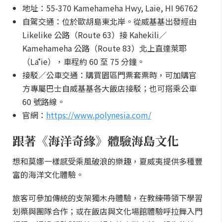
地址：55-370 Kamehameha Hwy, Laie, HI 96762
自駕交通：位於歐胡島東北岸。從威基基出發經由
Likelike 公路（Route 63）接 Kahekili／
Kamehameha 公路（Route 83）北上直達萊耶
（Lāʻie），車程約 60 至 75 分鐘。
接駁／公車交通：購買園區門票套票時，可加購官
方專屬巴士自威基基各大飯店接駁；也可搭乘公車
60 號路線。
官網：
https://www.polynesia.com/
跟著《海洋奇緣》體驗海島文化
想和莫娜一樣感受乘風破浪的樂趣，夏威夷提供多種豐
富的海洋文化體驗。
旅客可參加傳統的支架獨木舟體驗，在教練帶領下學習
划槳與團隊合作；或在飯店與文化場館體驗呼拉舞入門