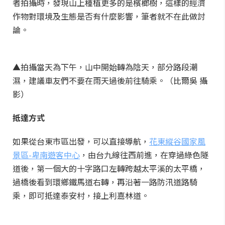
者拍攝時，發現山上種植更多的是檳榔樹，這樣的經濟
作物對環境及生態是否有什麼影響，筆者就不在此做討
論。
▲拍攝當天為下午，山中開始轉為陰天，部分路段潮
濕，建議車友們不要在雨天過後前往騎乘。（比爾吳 攝
影）
抵達方式
如果從台東市區出發，可以直接導航，
花東縱谷國家風
景區-卑南遊客中心
，由台九線往西前進，在穿過綠色隧
道後，第一個大的十字路口左轉跨越太平溪的太平橋，
過橋後看到環鄉鐵馬道右轉，再沿著一路防汛道路騎
乘，即可抵達泰安村，接上利嘉林道。