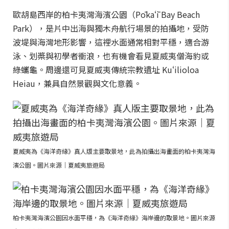
歐胡島西岸的柏卡夷灣海濱公園（Pōkaʻī Bay Beach
Park），是片中出海與獨木舟航行場景的拍攝地，受防
波堤與海灣地形影響，這裡水面通常相對平穩，適合游
泳、划槳與初學者衝浪，也有機會看見夏威夷僧海豹或
綠蠵龜。周邊還可見夏威夷傳統宗教遺址 Kuʻilioloa
Heiau，兼具自然景觀與文化意義。
夏威夷為《海洋奇緣》真人版主要取景地，此為拍攝出海畫面的柏卡夷灣海
濱公園。圖片來源｜夏威夷旅遊局
柏卡夷灣海濱公園因水面平穩，為《海洋奇緣》海岸邊的取景地。圖片來源