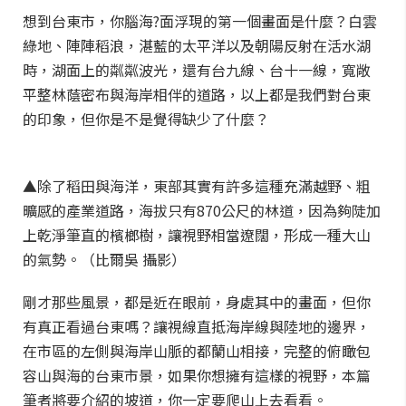
想到台東市，你腦海?面浮現的第一個畫面是什麼？白雲
綠地、陣陣稻浪，湛藍的太平洋以及朝陽反射在活水湖
時，湖面上的粼粼波光，還有台九線、台十一線，寬敞
平整林蔭密布與海岸相伴的道路，以上都是我們對台東
的印象，但你是不是覺得缺少了什麼？
▲除了稻田與海洋，東部其實有許多這種充滿越野、粗
曠感的產業道路，海拔只有870公尺的林道，因為夠陡加
上乾淨筆直的檳榔樹，讓視野相當遼闊，形成一種大山
的氣勢。（比爾吳 攝影）
剛才那些風景，都是近在眼前，身處其中的畫面，但你
有真正看過台東嗎？讓視線直抵海岸線與陸地的邊界，
在市區的左側與海岸山脈的都蘭山相接，完整的俯瞰包
容山與海的台東市景，如果你想擁有這樣的視野，本篇
筆者將要介紹的坡道，你一定要爬山上去看看。