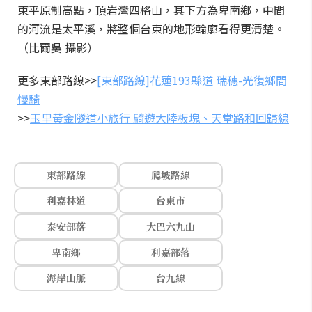
東平原制高點，頂岩灣四格山，其下方為卑南鄉，中間
的河流是太平溪，將整個台東的地形輪廓看得更清楚。
（比爾吳 攝影）
更多東部路線>>
[東部路線]花蓮193縣道 瑞穗-光復鄉間
慢騎
>>
玉里黃金隧道小旅行 騎遊大陸板塊、天堂路和回歸線
東部路線
爬坡路線
利嘉林道
台東市
泰安部落
大巴六九山
卑南鄉
利嘉部落
海岸山脈
台九線