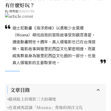
有什麼好玩？
By
林芳如
2026/07/09
迪士尼動畫《海洋奇緣》以勇敢少女莫娜
（Moana）尋找自我的冒險故事受到觀眾喜愛，
適逢動畫問世十週年，真人版電影也已在台灣首
映。電影故事與玻里尼西亞文化緊密相連，而夏
威夷群島身為玻里尼西亞文化圈的一部分，也是
真人版電影的主要取景地。
文章目錄
歐胡島上的電影三大拍攝地
在夏威夷認識「Moana」背後的海洋文化