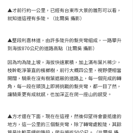
▲才前行約一公里，已經有台東市大景的雛形可以看，
就知道這裡有多陡。（比爾吳 攝影）
▲整段利嘉林道，由許多陡升的髮夾彎組成，一路攀升
到海拔870公尺的道路高點（比爾吳 攝影）
因為均為陡上坡，海拔快速累積，加上滿布葉片稀少，
枝幹乾淨筆直的檳榔樹，前行大概四公里，視野便相當
開闊，騎乘在沒有樹葉遮蔽的道路上，每一個完成的轉
角，每一段在頭頂上即將挑戰的髮夾彎，都一目了然，
讓騎乘更有成就感，也加深正在爬一座山的感受。
▲方才還在下面，現在在這裡，然後仰望待會要抵達的
地方，這一公里的三個髮夾彎，除了轉彎處較陡，其餘
算是比較平緩的路段，爬升將近50公尺。（比爾吳 攝