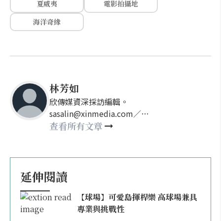
夏威夷
電影拍攝地
海洋奇緣
林芳如
欣傳媒資深採訪編輯。
sasalin@xinmedia.com／
happy21917@gmail.com
查看所有文章
延伸閱讀
【球場】可愛島揮桿樂 高球場兼具
專業與挑戰性