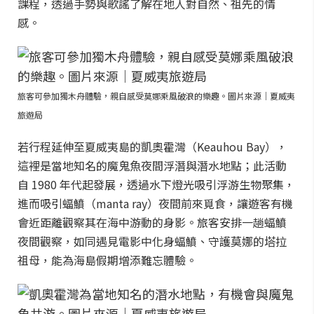
課程，透過手勢與歌謠了解在地人對自然、祖先的情
感。
旅客可參加獨木舟體驗，親自感受莫娜乘風破浪的樂趣。圖片來源｜夏威夷
旅遊局
若行程延伸至夏威夷島的凱奧霍灣（Keauhou Bay），
這裡是當地知名的魔鬼魚夜間浮潛與潛水地點；此活動
自 1980 年代起發展，透過水下燈光吸引浮游生物聚集，
進而吸引蝠鱝（manta ray）夜間前來覓食，讓遊客有機
會近距離觀察其在海中游動的身影。旅客安排一趟蝠鱝
夜間觀察，如同遇見電影中化身蝠鱝、守護莫娜的塔拉
祖母，能為海島假期增添難忘體驗。