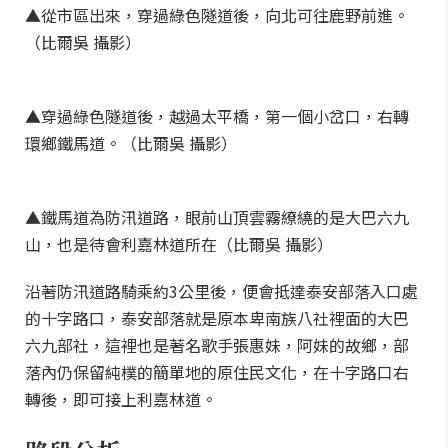
▲從市區出來，穿過綠色隧道後，向北可往鹿野前進。
（比爾吳 攝影）
▲穿過綠色隧道後，越過太平橋，第一個小岔口，右轉
環鄉鐵馬道。（比爾吳 攝影）
▲鐵馬道為防汛道路，眼前山頂雲霧繚繞的是大巴六九
山，也是待會利嘉林道所在（比爾吳 攝影）
沿著防汛道路騎乘約3公里後，便會抵達泰安部落入口處
的十字路口，泰安部落就是原本卑南族八社裡面的大巴
六九部社，這裡也是著名歌手張惠妹，阿妹的故鄉，部
落內仍保留純樸的簡單地的原住民文化，在十字路口右
轉後，即可接上利嘉林道。