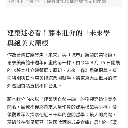
邁向下一個十年：從台北地標躍進亞洲文化座標
建築迷必看！藤本壯介的「未來學」
與絕美大屋根
作為台灣首座聚焦「未來」與「城市」議題的美術館，
忠泰美術館十週年計畫的第一棒，由今年 8 月 15 日開展
的《藤本壯介建築展：原初．未來．森》重磅揭幕。這
次特別與日本森美術館跨國聯手，將東京大型個展的海
外巡迴首站直接移師台北。
藤本壯介向來以「建築與自然共融」的獨特穿透性美學
聞名，展覽不僅將帶來大量珍貴的建築模型與手稿，帶
領觀眾深入探索他近三十年的空間哲學；最大的亮點，
莫過於在衛星展區（建國啤酒廠成品倉庫）展出的「環