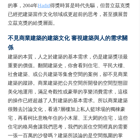
的事，2004年
Hadid
得獎時算是時代先驅，但普立茲克獎
已經把建築當作文化領域或更超前的思考，甚至擴展普
立茲克獎的給獎層面。
不見商業建築的建築文化
審視建築與人的需求關
係
建築的本質，人之於建築的基本需求，仍是建築獎項最
重要的價值。翻開建築史，你會看到住宅、平民大樓、
社會建築、或公共建築等集會空間的案例，卻不見商業
建築的蹤跡。商業建築把公共空間所開發的空間型態甜
美化地運用，滿足奇觀性或豪華的享樂消費需求，這樣
的操作已經超越了人對建築的基本需求。所以商業建築
很難去討論文化，看過7層樓加上私人籃球場的獨棟豪
宅，再看柯比意晚年住的小木屋、王大閎的住宅，這些
住宅的格局會讓我們思考，我們的居住空間裡真的需要
一張一百萬的沙發嗎？建築所談論的是空間氛圍的掌