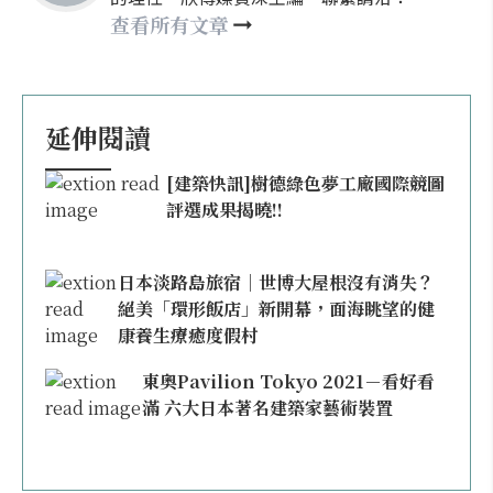
nellyhsu@xinmedia.com
查看所有文章
延伸閱讀
[建築快訊]樹德綠色夢工廠國際競圖
評選成果揭曉!!
日本淡路島旅宿｜世博大屋根沒有消失？
絕美「環形飯店」新開幕，面海眺望的健
康養生療癒度假村
東奧Pavilion Tokyo 2021－看好看
滿 六大日本著名建築家藝術裝置