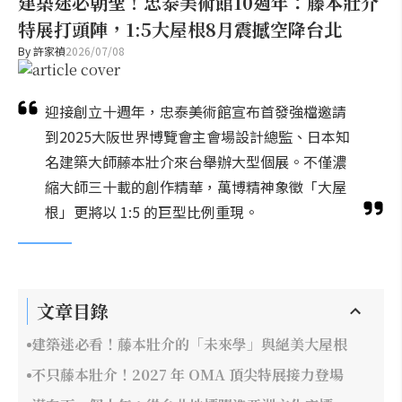
建築迷必朝聖！忠泰美術館10週年：藤本壯介
特展打頭陣，1:5大屋根8月震撼空降台北
By
許家禎
2026/07/08
迎接創立十週年，忠泰美術館宣布首發強檔邀請
到2025大阪世界博覽會主會場設計總監、日本知
名建築大師藤本壯介來台舉辦大型個展。不僅濃
縮大師三十載的創作精華，萬博精神象徵「大屋
根」更將以 1:5 的巨型比例重現。
文章目錄
建築迷必看！藤本壯介的「未來學」與絕美大屋根
不只藤本壯介！2027 年 OMA 頂尖特展接力登場