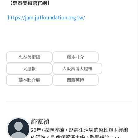
【忠泰美術館官網】
https://jam.jutfoundation.org.tw/
忠泰美術館
藤本壯介
大屋根
大阪萬博大屋根
藤本壯介展
關西萬博
許家禎
20年+媒體淬鍊，歷經生活線的感性與財經線
的理性。欣傳媒資深主編。聯繫請洽：