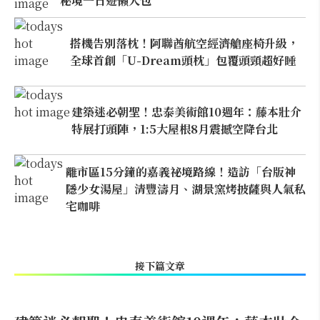
秘境一日遊懶人包
搭機告別落枕！阿聯酋航空經濟艙座椅升級，
全球首創「U-Dream頭枕」包覆頭頸超好睡
建築迷必朝聖！忠泰美術館10週年：藤本壯介
特展打頭陣，1:5大屋根8月震撼空降台北
離市區15分鐘的嘉義祕境路線！造訪「台版神
隱少女湯屋」清豐濤月、湖景窯烤披薩與人氣私
宅咖啡
接下篇文章