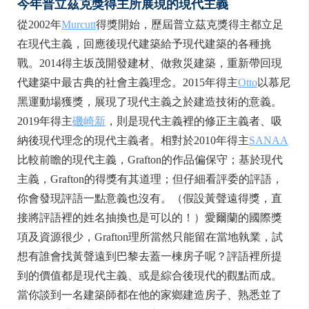
今年普立茲克獎得主所展現的現代主義
從2002年
Murcutt
得獎開始，歷屆普立茲克獎得主都立足
在現代主義，回應後現代建築給予現代建築的各種挑
戰。2014得主坂茂開發建材、做救災建築，重新帶回現
代建築中最古典的社會主義理念。2015年得主
Otto
以慕尼
黑運動場獲獎，展現了現代主義之於建造技術的意義。
2019年得主
磯崎新
，則是現代主義裡的修正主義者、吸
納後現代理念的現代主義者。相對於2010年得主
SANAA
比較前瞻的現代主義，Grafton的作品偏保守；基於現代
主義，Grafton的得獎有其道理；但仔細看評委的評語，
你會發現評語一點意義也沒有。（假設黃聲遠得獎，直
接將評語裡的姓名抽換也是可以的！）愛爾蘭的國際獎
項及資源很少，Grafton理所當然只能留在當地執業，試
想有誰會找黃聲遠到巴黎去蓋一棟房子呢？評語裡所提
到的價值都是現代主義、或是綜合後現代的觀點而成。
當你談到一名建築師都在他的家鄉建造房子、熟悉並了