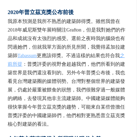
2
020
年普立茲克獎公布前後
我原本預測是我所不熟悉的建築師得獎。雖然我曾在
2018年威尼斯雙年展時關注Grafton，但是我對她們的作
品和成就沒有太強烈的感受。選前之夜時我的腦袋也有
閃過她們，但就我單方面的所見所聞，我覺得孟加拉建
築師
Tabassum
更應該得獎。不過這樣的結果也符合我
之
前所提
：普獎評委的視野會超越我們，他們所看到的建
築世界是我們還沒看到的。另外今年普獎公布後，我也
看見台灣建築圈的媒體弱勢。台灣對整個世界的建築發
展，仍處於嚴重被餵食的狀態，我們很難穿過一般媒體
的網絡，去發現其他非主流建築師。中國建築媒體能夠
很快掌握今年普立茲克獎的趨勢，可能來自某些曾擔任
普獎評委的中國建築師們，他們相對更熟悉普立茲克獎
核心對建築的看法。