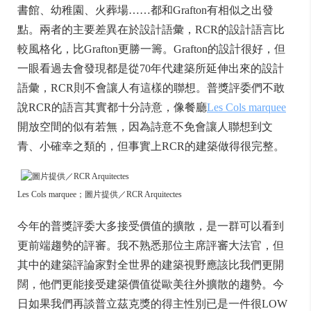
書館、幼稚園、火葬場……都和Grafton有相似之出發
點。兩者的主要差異在於設計語彙，RCR的設計語言比
較風格化，比Grafton更勝一籌。Grafton的設計很好，但
一眼看過去會發現都是從70年代建築所延伸出來的設計
語彙，RCR則不會讓人有這樣的聯想。普獎評委們不敢
說RCR的語言其實都十分詩意，像餐廳
Les Cols marquee
開放空間的似有若無，因為詩意不免會讓人聯想到文
青、小確幸之類的，但事實上RCR的建築做得很完整。
Les Cols marquee；圖片提供／RCR Arquitectes
今年的普獎評委大多接受價值的擴散，是一群可以看到
更前端趨勢的評審。我不熟悉那位主席評審大法官，但
其中的建築評論家對全世界的建築視野應該比我們更開
闊，他們更能接受建築價值從歐美往外擴散的趨勢。今
日如果我們再談普立茲克獎的得主性別已是一件很LOW