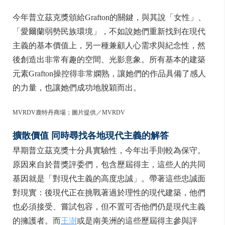
今年普立茲克獎頒給Grafton的關鍵，與其說「女性」、
「愛爾蘭弱勢民族環境」，不如說她們重新找到在現代
主義的基本價值上，另一種兼顧人心需求與紀念性，然
後創造出非常有趣的空間、光影意象。所有基本的建築
元素Grafton操控得非常嫻熟，讓她們的作品具備了感人
的力量，也讓她們成功地脫穎而出。
MVRDV鹿特丹商場；圖片提供／MVRDV
擴散價值
同時尋找各地現代主義的解答
早期普立茲克獎十分具實驗性，今年出手則較為保守。
原因來自於普獎評委們，包含歷屆得主，這些人的共同
基因就是「對現代主義的高度忠誠」。帶著這些忠誠面
對現實：後現代正在挑戰著過於理性的現代建築，他們
也必須接受、嘗試包容，但不置可否他們仍是現代主義
的擁護者。而
王澍
或是南美洲的這些歷屆得主參與評