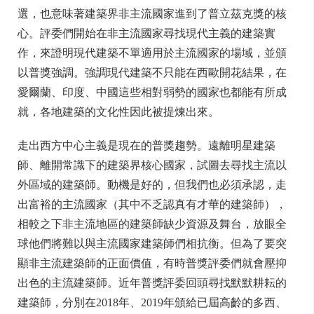
選，也意味著建築界非主流國家進到了普立茲克獎的核
心。評委們開始在非主流國家尋找現代主義的建築實
作，來證明現代建築不單適用於主流國家的場域，並頒
以普獎強調。強調現代建築不只能在西歐開花結果，在
愛爾蘭、印度、中國這些相對弱勢的國家也都能有所成
就，各地建築的文化性因此被提煉出來。
走出西方中心主義是現在的普獎趨勢。遠離明星建築
師、離開常識下的建築界核心國家，試圖去尋找主流以
外區域的建築師。動機是好的，但我們也必須承認，走
出富裕的主流國家（其中不乏認真有才華的建築師），
相較之下非主流地區的建築師缺少資源及舞台，放眼全
球他們將難以與主流國家建築師們相抗衡。但為了要突
顯非主流建築師的正面價值，有時普獎評委們就會壓抑
出色的主流建築師。近年普獎評委回頭尋找默默耕耘的
建築師，分別在2018年、2019年頒給已屆高齡的多西、