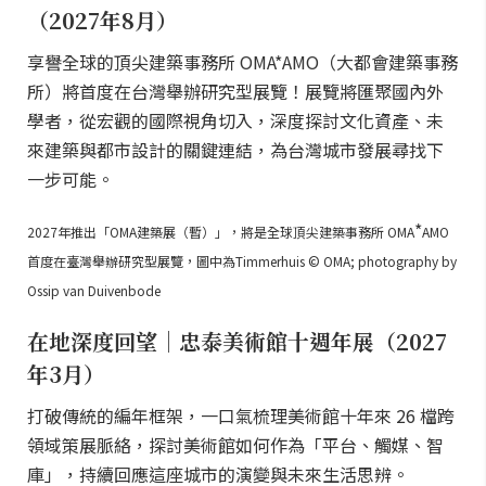
（2027年8月）
享譽全球的頂尖建築事務所 OMA*AMO（大都會建築事務
所）將首度在台灣舉辦研究型展覽！展覽將匯聚國內外
學者，從宏觀的國際視角切入，深度探討文化資產、未
來建築與都市設計的關鍵連結，為台灣城市發展尋找下
一步可能。
*
2027年推出「OMA建築展（暫）」，將是全球頂尖建築事務所 OMA
AMO
首度在臺灣舉辦研究型展覽，圖中為Timmerhuis © OMA; photography by
Ossip van Duivenbode
在地深度回望｜忠泰美術館十週年展（2027
年3月）
打破傳統的編年框架，一口氣梳理美術館十年來 26 檔跨
領域策展脈絡，探討美術館如何作為「平台、觸媒、智
庫」，持續回應這座城市的演變與未來生活思辨。