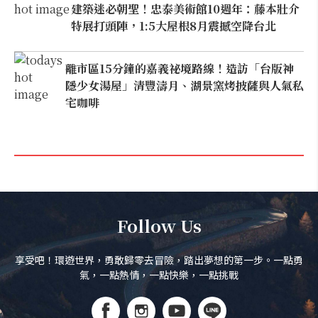
建築迷必朝聖！忠泰美術館10週年：藤本壯介
特展打頭陣，1:5大屋根8月震撼空降台北
離市區15分鐘的嘉義祕境路線！造訪「台版神
隱少女湯屋」清豐濤月、湖景窯烤披薩與人氣私
宅咖啡
Follow Us
享受吧！環遊世界，勇敢歸零去冒險，踏出夢想的第一步。一點勇
氣，一點熱情，一點快樂，一點挑戰