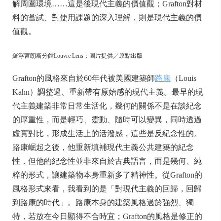
解周圍環境……這是後現代主義的價值觀；Grafton對材
料的嘗試、對使用課題的深入理解，則是現代主義的價
值觀。
羅浮宮朗斯分館Louvre Lens；圖片提供／原點出版
Grafton的風格來自於60年代被美國建築師
路康
（Louis
Kahn）調整過、重新帶有原始感的現代主義。最早的現
代主義建築非常日常生活化，幾何的關係不是在談紀念
的厚重性，而是輕巧、靈動、隨時可以變異，同時透過
虛實對比，形成生活上的活潑感，這些是反紀念性的。
路康崛起之後，他重新填補現代主義公共建築的紀念
性，但他的紀念性並非來自於古典語言，而是幾何、純
粹的形式，讓建築物本身重新多了精神性。從Grafton的
風格形式來看，我看到的是「對現代主義的回歸，回歸
到路康的時代」。路康本身的建築風格過於強烈、獨
特，若放在今日顯得不合時宜；Grafton的風格是修正的