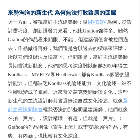
來勢洶洶的新生代
為何無法打敗路康的回歸
另一方面，審視當紅主流建築師：舉
MVRDV
為例，從設
計靈巧度、創新爆發力來看，他比Grafton強得多。雖然
Grafton的作品看來順眼、不錯，但建築價值會被拉回過
去，作品做得再好，我們還是會以過去的標準來評斷，
所以它們沒辦法反映當下。但問題是，當紅主流建築師
長期嘗試新觀念，他們的思考深度難以超越2000年得主
Koolhaas；MVRDV和Heatherwick都有Koolhaas多變的設
計能力，但都缺乏Koolhaas的論述能力，文化論述一站不
住腳就變成了噱頭。近來普立茲克獎開始談文化，這些
新生代的主流設計師其實還無法自成文化論述。就像
選
前之夜快問快答
裡我否決的那些明星建築師，他們就像
在拍「爽片」，設計精緻、有趣，但就是「爽片」；
Grafton的作品則像《寄生上流》或李安導演的作品，有
爽、有內涵，也比較有文化深度。