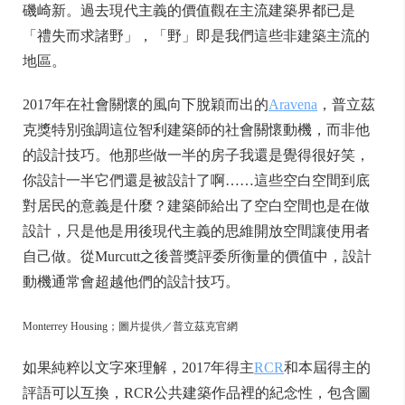
磯崎新。過去現代主義的價值觀在主流建築界都已是
「禮失而求諸野」，「野」即是我們這些非建築主流的
地區。
2017年在社會關懷的風向下脫穎而出的
Aravena
，普立茲
克獎特別強調這位智利建築師的社會關懷動機，而非他
的設計技巧。他那些做一半的房子我還是覺得很好笑，
你設計一半它們還是被設計了啊……這些空白空間到底
對居民的意義是什麼？建築師給出了空白空間也是在做
設計，只是他是用後現代主義的思維開放空間讓使用者
自己做。從Murcutt之後普獎評委所衡量的價值中，設計
動機通常會超越他們的設計技巧。
Monterrey Housing；圖片提供／普立茲克官網
如果純粹以文字來理解，2017年得主
RCR
和本屆得主的
評語可以互換，RCR公共建築作品裡的紀念性，包含圖