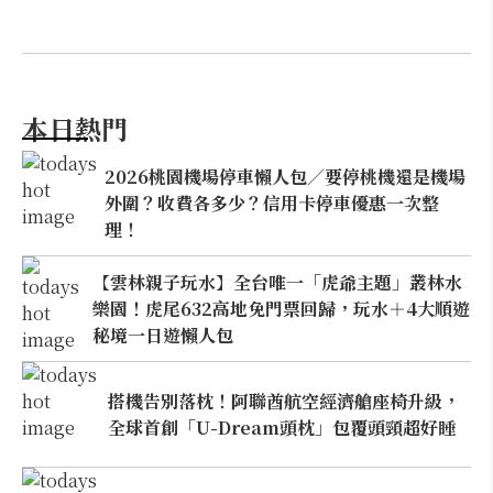
本日熱門
2026桃園機場停車懶人包／要停桃機還是機場
外圍？收費各多少？信用卡停車優惠一次整
理！
【雲林親子玩水】全台唯一「虎爺主題」叢林水
樂園！虎尾632高地免門票回歸，玩水＋4大順遊
秘境一日遊懶人包
搭機告別落枕！阿聯酋航空經濟艙座椅升級，
全球首創「U-Dream頭枕」包覆頭頸超好睡