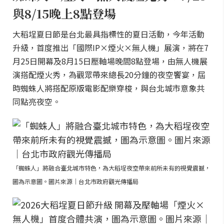
與8/15晚上8點登場
大稻埕夏日節是台北最具指標性的夏日活動，今年活動
升級，首度推出「國際IP×煙火×無人機」展演，將在7
月25日開幕及8月15日壓軸場晚間8點登場，由無人機展
演搭配煙火秀，為觀眾帶來總長20分鐘的夜空饗宴，屆
時蜘蛛人將搭配原版電影配樂穿梭，與台北城市意象共
同點亮夜空。
「蜘蛛人」將融合臺北城市特色，為大稻埕夜空帶來前所未有的視覺震撼，
圖為示意圖。圖片來源｜台北市政府觀光傳播局