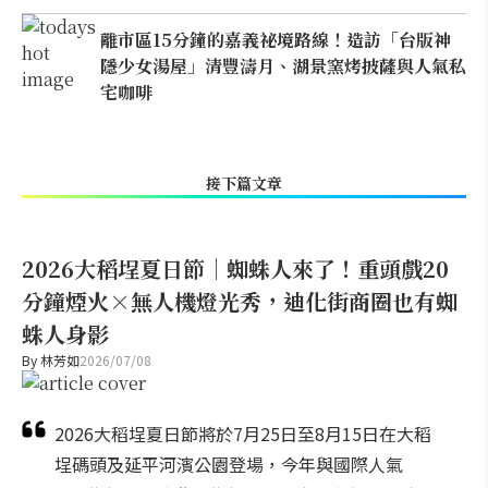
離市區15分鐘的嘉義祕境路線！造訪「台版神
隱少女湯屋」清豐濤月、湖景窯烤披薩與人氣私
宅咖啡
接下篇文章
2026大稻埕夏日節｜蜘蛛人來了！重頭戲20
分鐘煙火×無人機燈光秀，迪化街商圈也有蜘
蛛人身影
By
林芳如
2026/07/08
2026大稻埕夏日節將於7月25日至8月15日在大稻
埕碼頭及延平河濱公園登場，今年與國際人氣