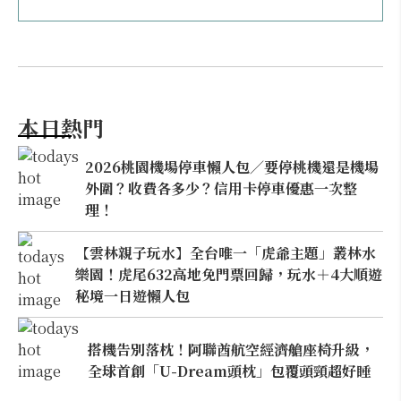
本日熱門
2026桃園機場停車懶人包／要停桃機還是機場
外圍？收費各多少？信用卡停車優惠一次整
理！
【雲林親子玩水】全台唯一「虎爺主題」叢林水
樂園！虎尾632高地免門票回歸，玩水＋4大順遊
秘境一日遊懶人包
搭機告別落枕！阿聯酋航空經濟艙座椅升級，
全球首創「U-Dream頭枕」包覆頭頸超好睡