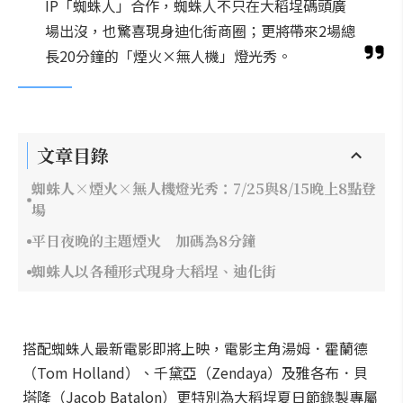
IP「蜘蛛人」合作，蜘蛛人不只在大稻埕碼頭廣
場出沒，也驚喜現身迪化街商圈；更將帶來2場總
長20分鐘的「煙火×無人機」燈光秀。
文章目錄
蜘蛛人×煙火×無人機燈光秀：7/25與8/15晚上8點登
場
平日夜晚的主題煙火 加碼為8分鐘
蜘蛛人以各種形式現身大稻埕、迪化街
搭配蜘蛛人最新電影即將上映，電影主角湯姆．霍蘭德
（Tom Holland）、千黛亞（Zendaya）及雅各布．貝
塔隆（Jacob Batalon）更特別為大稻埕夏日節錄製專屬