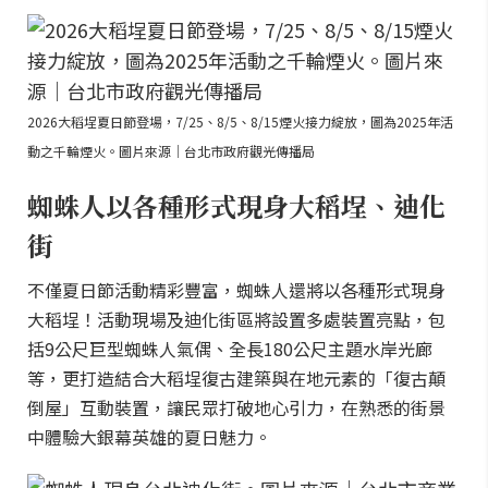
2026大稻埕夏日節登場，7/25、8/5、8/15煙火接力綻放，圖為2025年活
動之千輪煙火。圖片來源｜台北市政府觀光傳播局
蜘蛛人以各種形式現身大稻埕、迪化
街
不僅夏日節活動精彩豐富，蜘蛛人還將以各種形式現身
大稻埕！活動現場及迪化街區將設置多處裝置亮點，包
括9公尺巨型蜘蛛人氣偶、全長180公尺主題水岸光廊
等，更打造結合大稻埕復古建築與在地元素的「復古顛
倒屋」互動裝置，讓民眾打破地心引力，在熟悉的街景
中體驗大銀幕英雄的夏日魅力。