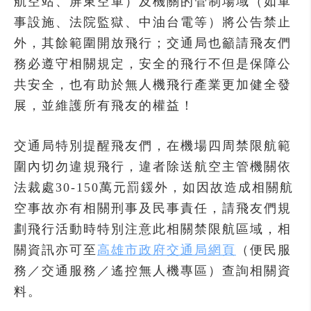
航空站、屏東空軍）及機關的管制場域（如軍
事設施、法院監獄、中油台電等）將公告禁止
外，其餘範圍開放飛行；交通局也籲請飛友們
務必遵守相關規定，安全的飛行不但是保障公
共安全，也有助於無人機飛行產業更加健全發
展，並維護所有飛友的權益！
交通局特別提醒飛友們，在機場四周禁限航範
圍內切勿違規飛行，違者除送航空主管機關依
法裁處30-150萬元罰鍰外，如因故造成相關航
空事故亦有相關刑事及民事責任，請飛友們規
劃飛行活動時特別注意此相關禁限航區域，相
關資訊亦可至
高雄市政府交通局網頁
（便民服
務／交通服務／遙控無人機專區）查詢相關資
料。