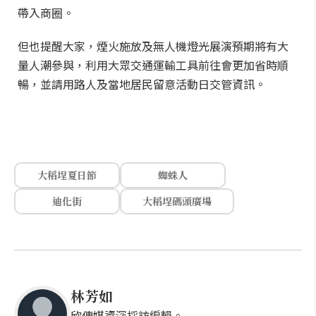
帶入商圈。
但也提醒大家，煙火施放及無人機燈光展演預期將有大
量人潮參與，利用大眾交通運輸工具前往會更加省時順
暢，並請用路人及當地居民留意活動日交管資訊。
大稻埕夏日節
蜘蛛人
迪化街
大稻埕碼頭廣場
林芳如
欣傳媒資深採訪編輯。