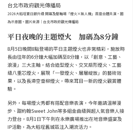
2026大稻埕夏日節升級 開幕及壓軸場「煙火×無人機」首度合體共演，圖
為示意圖。圖片來源｜台北市政府觀光傳播局
平日夜晚的主題煙火 加碼為8分鐘
8月5日晚間8點登場的平日主題煙火也非常精彩，施放時
長由往年的6分鐘大幅加碼至8分鐘，以「創意、工藝、
浪漫」三大主軸，結合造型煙火、交叉扇形煙火、工藝
級八重芯煙火，展現「一發煙火、層層綻放」的藝術效
果，以及長滯空垂柳煙火，帶來耳目一新的煙火觀賞體
驗。
另外，每場煙火秀都有搭配音樂表演，今年邀請溫蒂漫
步、甜約翰Sweet John等多組金曲級與超人氣音樂人接
力登台，8月1日下午則在永樂廣場推出在地音樂盛宴及
IP活動，為大稻埕舊城區注入潮流活力。