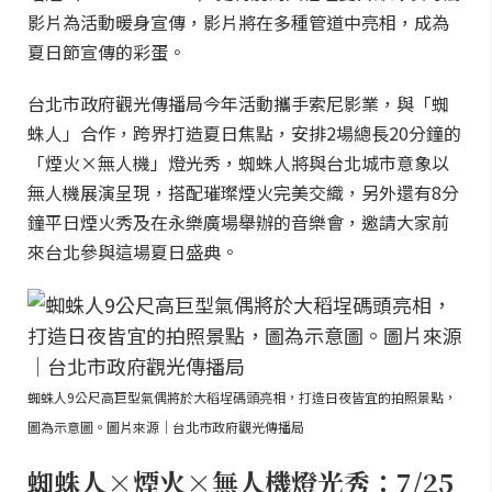
影片為活動暖身宣傳，影片將在多種管道中亮相，成為
夏日節宣傳的彩蛋。
台北市政府觀光傳播局今年活動攜手索尼影業，與「蜘
蛛人」合作，跨界打造夏日焦點，安排2場總長20分鐘的
「煙火×無人機」燈光秀，蜘蛛人將與台北城市意象以
無人機展演呈現，搭配璀璨煙火完美交織，另外還有8分
鐘平日煙火秀及在永樂廣場舉辦的音樂會，邀請大家前
來台北參與這場夏日盛典。
蜘蛛人9公尺高巨型氣偶將於大稻埕碼頭亮相，打造日夜皆宜的拍照景點，
圖為示意圖。圖片來源｜台北市政府觀光傳播局
蜘蛛人×煙火×無人機燈光秀：7/25