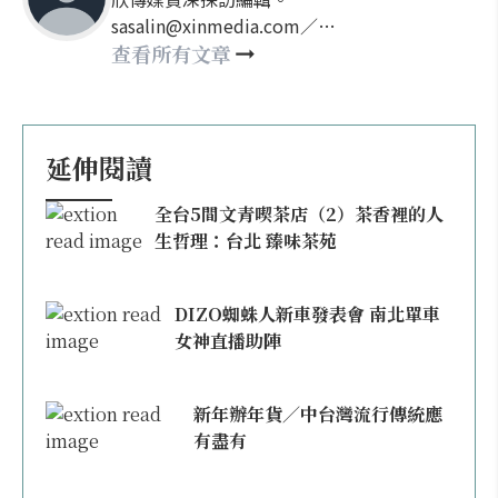
sasalin@xinmedia.com／
happy21917@gmail.com
查看所有文章
延伸閱讀
全台5間文青喫茶店（2）茶香裡的人
生哲理：台北 臻味茶苑
DIZO蜘蛛人新車發表會 南北單車
女神直播助陣
新年辦年貨／中台灣流行傳統應
有盡有