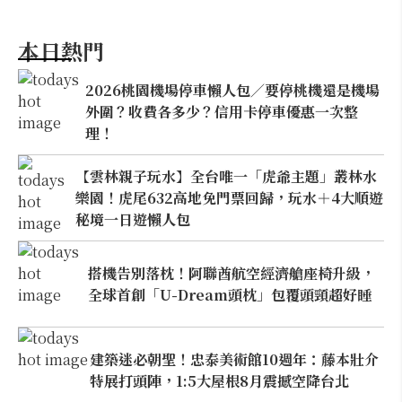
本日熱門
2026桃園機場停車懶人包／要停桃機還是機場
外圍？收費各多少？信用卡停車優惠一次整
理！
【雲林親子玩水】全台唯一「虎爺主題」叢林水
樂園！虎尾632高地免門票回歸，玩水＋4大順遊
秘境一日遊懶人包
搭機告別落枕！阿聯酋航空經濟艙座椅升級，
全球首創「U-Dream頭枕」包覆頭頸超好睡
建築迷必朝聖！忠泰美術館10週年：藤本壯介
特展打頭陣，1:5大屋根8月震撼空降台北