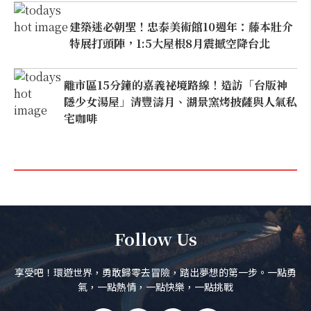
建築迷必朝聖！忠泰美術館10週年：藤本壯介
特展打頭陣，1:5大屋根8月震撼空降台北
離市區15分鐘的嘉義祕境路線！造訪「台版神
隱少女湯屋」清豐濤月、湖景窯烤披薩與人氣私
宅咖啡
Follow Us
享受吧！環遊世界，勇敢歸零去冒險，踏出夢想的第一步。一點勇
氣，一點熱情，一點快樂，一點挑戰