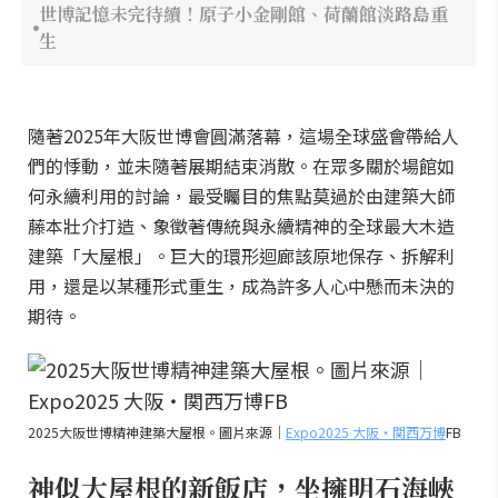
世博記憶未完待續！原子小金剛館、荷蘭館淡路島重
生
隨著2025年大阪世博會圓滿落幕，這場全球盛會帶給人
們的悸動，並未隨著展期結束消散。在眾多關於場館如
何永續利用的討論，最受矚目的焦點莫過於由建築大師
藤本壯介打造、象徵著傳統與永續精神的全球最大木造
建築「大屋根」。巨大的環形迴廊該原地保存、拆解利
用，還是以某種形式重生，成為許多人心中懸而未決的
期待。
2025大阪世博精神建築大屋根。圖片來源｜
Expo2025 大阪・関西万博
FB
神似大屋根的新飯店，坐擁明石海峽