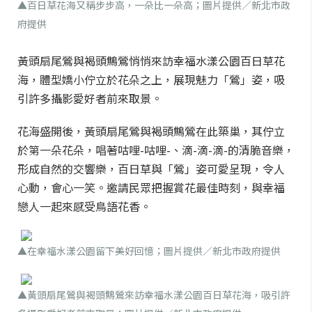
▲百日草花海又稱步步高，一朵比一朵高；圖片提供／新北市政
府提供
黃頭扇尾鶯與褐頭鷦鶯悄悄來訪幸福水漾公園百日草花
海，體型嬌小佇立於花朵之上，展現魅力「鶯」姿，吸
引許多攝影愛好者前來取景。
花海盛開後，黃頭扇尾鶯與褐頭鷦鶯在此築巢，其佇立
於第一朵花朵，唱著咕哩-咕哩-、滴-滴-滴-的清脆音樂，
形成自然的交響樂，百日草與「鶯」姿可愛呈現，令人
心動，會心一笑。邀請民眾把握賞花最佳時刻，與幸福
戀人一起來感受鳥語花香。
▲在幸福水漾公園留下美好回憶；圖片提供／新北市政府提供
▲黃頭扇尾鶯與褐頭鷦鶯來訪幸福水漾公園百日草花海，吸引許