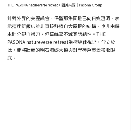
THE PASONA natureverse retreat。圖片來源｜Pasona Group
針對外界的美麗誤會，保聖那集團雖已向日媒澄清，表
示這座新飯店並非直接移植自大屋根的結構，也非由藤
本壯介親自操刀，但這絲毫不減其話題性。THE
PASONA natureverse retreat坐擁絕佳視野，佇立於
此，能將壯麗的明石海峽大橋與對岸神戶市景盡收眼
底。