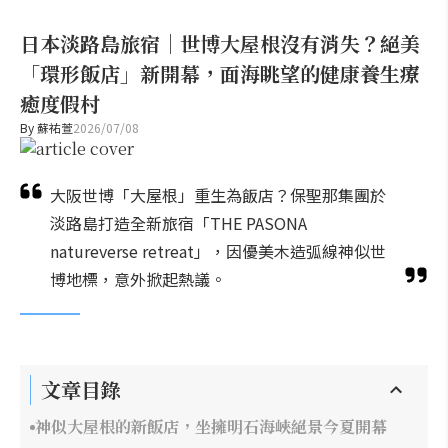
日本淡路島旅宿｜世博大屋根沒有消失？絕美
「環形飯店」新開幕，面海眺望的健康養生療
癒度假村
By
蘇祐萱
2026/07/08
大阪世博「大屋根」重生為飯店？保聖那集團於
淡路島打造全新旅宿「THE PASONA
natureverse retreat」，因優美木造弧線神似世
博地標，意外掀起熱議。
文章目錄
神似大屋根的新飯店，坐擁明石海峽絕景今夏開幕