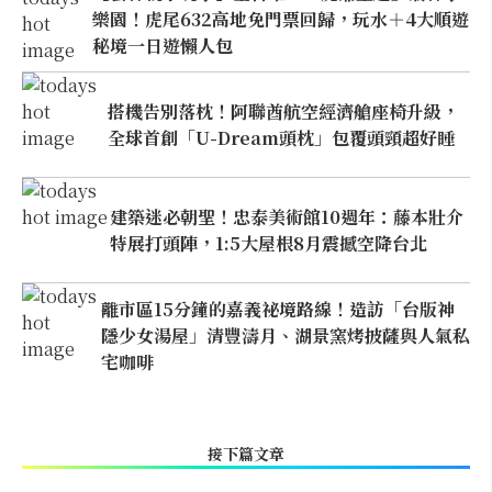
樂園！虎尾632高地免門票回歸，玩水＋4大順遊
秘境一日遊懶人包
搭機告別落枕！阿聯酋航空經濟艙座椅升級，
全球首創「U-Dream頭枕」包覆頭頸超好睡
建築迷必朝聖！忠泰美術館10週年：藤本壯介
特展打頭陣，1:5大屋根8月震撼空降台北
離市區15分鐘的嘉義祕境路線！造訪「台版神
隱少女湯屋」清豐濤月、湖景窯烤披薩與人氣私
宅咖啡
接下篇文章