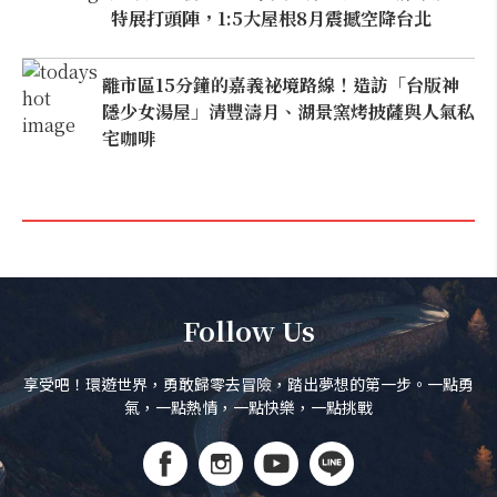
特展打頭陣，1:5大屋根8月震撼空降台北
離市區15分鐘的嘉義祕境路線！造訪「台版神
隱少女湯屋」清豐濤月、湖景窯烤披薩與人氣私
宅咖啡
Follow Us
享受吧！環遊世界，勇敢歸零去冒險，踏出夢想的第一步。一點勇
氣，一點熱情，一點快樂，一點挑戰