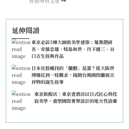
may860527@gmail.com
查看所有文章
延伸閱讀
東京必訪5棟大師級美學建築：蒐集隈研
吾、安藤忠雄、妹島和世、丹下健三、谷
口吉生經典作品
日本社群瘋找的「蘭獸」是誰？從大阪世
博爆紅到一娃難求，揭開台灣國際蘭展吉
祥物的誕生故事
東京新飯店｜東京壹酒店以日式匠心與侘
寂美學，重塑國際奢華設計的地方性語彙