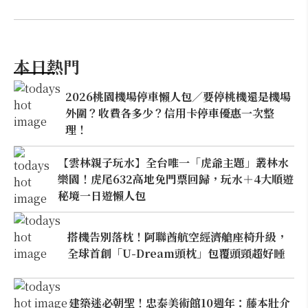
本日熱門
2026桃園機場停車懶人包／要停桃機還是機場
外圍？收費各多少？信用卡停車優惠一次整
理！
【雲林親子玩水】全台唯一「虎爺主題」叢林水
樂園！虎尾632高地免門票回歸，玩水＋4大順遊
秘境一日遊懶人包
搭機告別落枕！阿聯酋航空經濟艙座椅升級，
全球首創「U-Dream頭枕」包覆頭頸超好睡
建築迷必朝聖！忠泰美術館10週年：藤本壯介