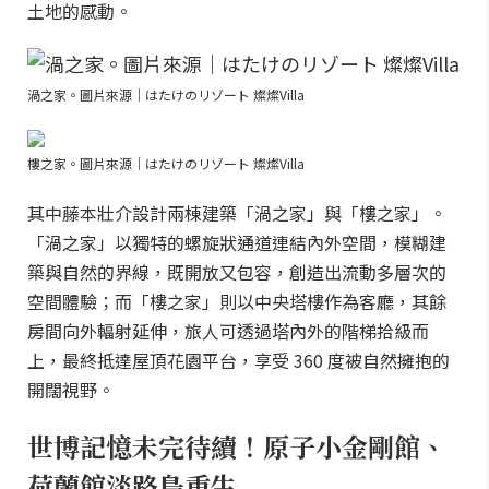
土地的感動。
渦之家。圖片來源｜はたけのリゾート 燦燦Villa
樓之家。圖片來源｜はたけのリゾート 燦燦Villa
其中藤本壯介設計兩棟建築「渦之家」與「樓之家」。
「渦之家」以獨特的螺旋狀通道連結內外空間，模糊建
築與自然的界線，既開放又包容，創造出流動多層次的
空間體驗；而「樓之家」則以中央塔樓作為客廳，其餘
房間向外輻射延伸，旅人可透過塔內外的階梯拾級而
上，最終抵達屋頂花園平台，享受 360 度被自然擁抱的
開闊視野。
世博記憶未完待續！原子小金剛館、
荷蘭館淡路島重生