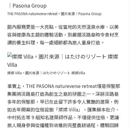
THE PASONA natureverse retreat。圖片來源｜Pasona Group
館內服務更是一大亮點，從當地的天然溫泉水療、以美
容與健康為主題的體驗活動，到嚴選淡路島時令食材烹
調的養生料理，每一處細節都為旅人量身打造。
燦燦 Villa。圖片來源｜はたけのリゾート 燦燦Villa
事實上，THE PASONA natureverse retreat僅是保聖那
集團將淡路島打造為創生之島的拼圖之一。深耕淡路島
多年的保聖那，早已在此留下許多令人驚艷的建築，例
如去年開幕的住宿設施「燦燦 Villa」，匯集藤本壯介、
中村拓志等 9 組知名建築師作品，不僅提供住宿，更讓
旅人親身參與從播種到收穫的完整農耕過程，體驗回歸