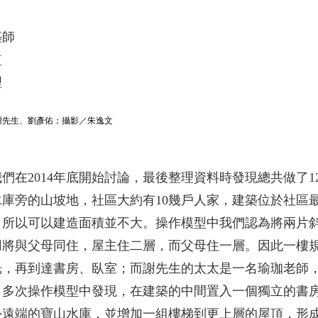
築師
監
理
謝先生、劉彥佑；攝影／朱逸文
們在2014年底開始討論，最後整理資料時發現總共做了
庫旁的山坡地，社區大約有10幾戶人家，建築位於社區
，所以可以建造面積並不大。操作模型中我們認為將兩片
用將與父母同住，屋主住二層，而父母住一層。因此一樓
光，再到達書房、臥室；而謝先生的太太是一名瑜珈老師
；多次操作模型中發現，在建築的中間置入一個獨立的書
外遠端的寶山水庫，並增加一組樓梯到更上層的屋頂，形