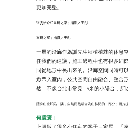
更加完整。
張雯怡介紹重簷之家
；攝影／王彤
重簷之家
；攝影／王彤
一層的沿廊作為謝先生種植植栽的休息
任我們的建議，施工過程中也有很多細
同從地形中長出來的。沿廊空間同時可
緻帶入室內，公共空間自由融合、整合
然，不像台北市常見1.5米的小陽台，
隱身山丘凹陷一隅，自然而然融合為山林間的一部分；圖片
何震寰：
上滕做了很多小住宅的案子－家屋。「