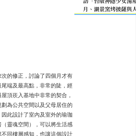
訪「台版神隱少女湯
月、湖景窯烤披薩與
12次的修正，討論了四個月才有
最尾端及最高點，非常的陡，經
斜屋頂崁入基地中非常的契合，
規劃為公共空間以及父母居住的
，因此設計了室內及室外的瑜珈
房（靈魂空間），可以將生活感
成不同樓層感知，也讓這個設計