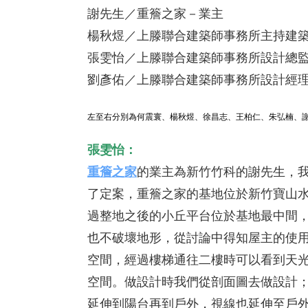
謝先生／重簷之家－業主
楊秋煜／上滕聯合建築師事務所主持建
張雯怡／上滕聯合建築師事務所設計總
劉彥佑／上滕聯合建築師事務所設計經
左至右分別為何震寰、楊秋煜、徐昌志、王柏仁、朱弘楠、
張雯怡：
重簷之家
的業主為新竹竹科的謝先生，我
了定案，重簷之家的基地位於新竹寶山水
過整地之後的小丘平台位於基地最中間
也不破壞地形，從討論中得知屋主的使
空間，經過樓梯通往二樓時可以看到天
空間。做設計時我們從剖面圖去做設計
延伸到陽台再到戶外，視線也延伸至戶