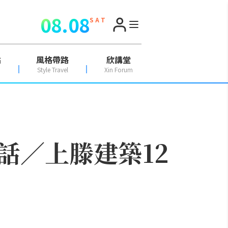
08.08
S A T
點
風格帶路
欣講堂
Style Travel
Xin Forum
話／上滕建築12