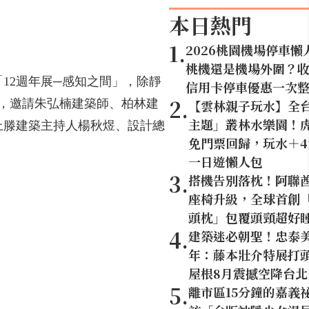
本日熱門
1
.
2026桃園機場停車懶
桃機還是機場外圍？
12週年展─感知之間」，除靜
信用卡停車優惠一次
2
.
持，邀請朱弘楠建築師、柏林建
【雲林親子玩水】全
主題」叢林水樂園！虎
上滕建築主持人楊秋煜、設計總
免門票回歸，玩水＋
一日遊懶人包
3
.
搭機告別落枕！阿聯
座椅升級，全球首創「U
頭枕」包覆頭頸超好
4
.
建築迷必朝聖！忠泰美
年：藤本壯介特展打頭
屋根8月震撼空降台北
5
.
離市區15分鐘的嘉義