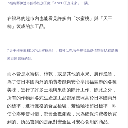
? 福島縣伊達市的柿乾加工廠「ANPO工房未來」一隅。
在福島的超市內也能看見許多由「水蜜桃」與「天干
柿」製成的加工品。
? 天干柿羊羹和100%水蜜桃果汁，都可以在JA全農福島愛情館與JA福島未
來百彩館買的到。
而不管是水蜜桃、柿乾，或是其他的水果、農作漁貨，
為了使日本國內外的消費者能夠安心享用福島縣的各種
美味，進行了許多土地與果樹的除汙工作。除此之外，
所有的作物到各式生產加工品都須按照高於日本國內外
的標準，進行嚴格的食品檢驗，若檢驗物超出標準，即
使心疼即使可惜，都會全數銷毀，只為確保消費者所買
到的、所品嘗到的是絕對安全且可安心食用的商品。