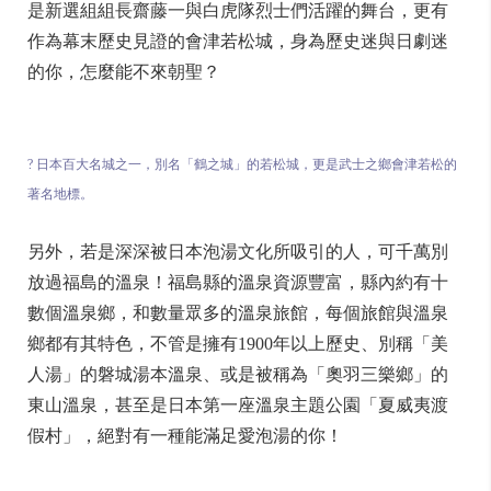
是新選組組長齋藤一與白虎隊烈士們活躍的舞台，更有
作為幕末歷史見證的會津若松城，身為歷史迷與日劇迷
的你，怎麼能不來朝聖？
? 日本百大名城之一，別名「鶴之城」的若松城，更是武士之鄉會津若松的
著名地標。
另外，若是深深被日本泡湯文化所吸引的人，可千萬別
放過福島的溫泉！福島縣的溫泉資源豐富，縣內約有十
數個溫泉鄉，和數量眾多的溫泉旅館，每個旅館與溫泉
鄉都有其特色，不管是擁有1900年以上歷史、別稱「美
人湯」的磐城湯本溫泉、或是被稱為「奧羽三樂鄉」的
東山溫泉，甚至是日本第一座溫泉主題公園「夏威夷渡
假村」，絕對有一種能滿足愛泡湯的你！