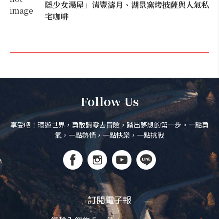
隱少女湯屋」清豐濤月、湖景窯烤披薩與人氣私
宅咖啡
Follow Us
享受吧！環遊世界，勇敢歸零去冒險，踏出夢想的第一步。一點勇
氣，一點熱情，一點快樂，一點挑戰
訂閱電子報