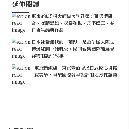
延伸閱讀
東京必訪5棟大師級美學建築：蒐集隈研
吾、安藤忠雄、妹島和世、丹下健三、谷
口吉生經典作品
日本社群瘋找的「蘭獸」是誰？從大阪世
博爆紅到一娃難求，揭開台灣國際蘭展吉
祥物的誕生故事
東京新飯店｜東京壹酒店以日式匠心與侘
寂美學，重塑國際奢華設計的地方性語彙