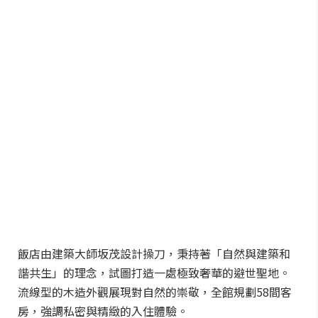
飯店由建築大師坂茂設計操刀，秉持著「自然與建築和
諧共生」的理念，試圖打造一處極致奢華的避世聖地。
流線型的木造外觀展現對自然的崇敬，全館規劃58間客
房，強調私密與精緻的入住體驗。