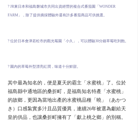
? JR東日本和福島磐城市共同出資經營的複合式番茄園「WONDER
FARM」，除了提供摘採體驗外還有許多番茄商品可供挑選。
? 位於日本會津若松市的觀光莓園「小久」，可以體驗30分鐘草莓吃到飽。
? 園內的草莓外型漂亮紅潤，味道十分鮮甜。
其中最為知名的，便是夏天的霸主「水蜜桃」了。位於
福島縣中通地區的桑折町，是福島知名特產「水蜜桃」
的故鄉，更因為當地出產的水蜜桃品種「曉」（あかつ
き）口感紮實多汁且品質優異，連續26年被選為獻給天
皇的供品，也讓桑折町擁有了「獻上桃之鄉」的別稱。