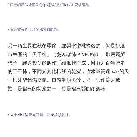
? 口感綿密的雪酪與QQ軟糖都是必吃的水蜜桃甜品。
? 適合當作伴手禮的水蜜桃軟糖。
另一項生長在秋冬季節，並與水蜜桃齊名的，就是伊達
市生產的「天干柿」（あんぽ柿/ANPO柿）。取用新鮮
柿子，經過繁多的製作手續風乾而成，擁有近百年歷史
的天干柿，不同於其他柿餅的乾澀，含水量高達50%的天
干柿外型飽滿立體、口感滑順多汁，只一柿便讓人驚
艷，是福島的特產之一，更是福島縣的家鄉味。
? 天干柿外型飽滿立體、口感滑順多汁。