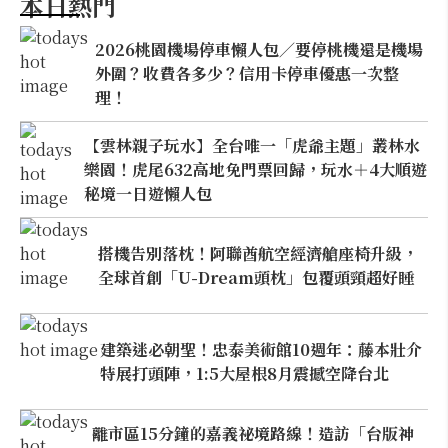
本日熱門
2026桃園機場停車懶人包／要停桃機還是機場
外圍？收費各多少？信用卡停車優惠一次整
理！
【雲林親子玩水】全台唯一「虎爺主題」叢林水
樂園！虎尾632高地免門票回歸，玩水＋4大順遊
秘境一日遊懶人包
搭機告別落枕！阿聯酋航空經濟艙座椅升級，
全球首創「U-Dream頭枕」包覆頭頸超好睡
建築迷必朝聖！忠泰美術館10週年：藤本壯介
特展打頭陣，1:5大屋根8月震撼空降台北
離市區15分鐘的嘉義祕境路線！造訪「台版神