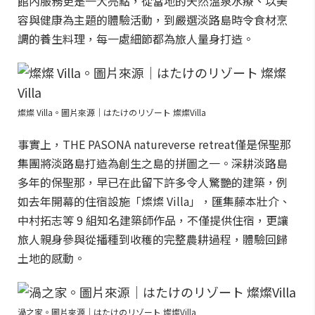
館內服務更是一大亮點，從當地的天然溫泉水療、以美
容與健康為主題的體驗活動，到嚴選淡路島時令食材烹
調的養生料理，每一處細節都為旅人量身打造。
燦燦 Villa。圖片來源｜はたけのリゾート 燦燦Villa
事實上，THE PASONA natureverse retreat僅是保聖那
集團將淡路島打造為創生之島的拼圖之一。深耕淡路島
多年的保聖那，早已在此留下許多令人驚艷的建築，例
如去年開幕的住宿設施「燦燦 Villa」，匯集藤本壯介、
中村拓志等 9 組知名建築師作品，不僅提供住宿，更讓
旅人親身參與從播種到收穫的完整農耕過程，體驗回歸
土地的感動。
渦之家。圖片來源｜はたけのリゾート 燦燦Villa