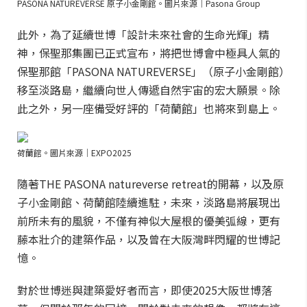
PASONA NATUREVERSE 原子小金剛館。圖片來源｜Pasona Group
此外，為了延續世博「設計未來社會的生命光輝」精
神，保聖那集團已正式宣布，將把世博會中極具人氣的
保聖那館「PASONA NATUREVERSE」（原子小金剛館）
移至淡路島，繼續向世人傳遞自然宇宙的宏大願景。除
此之外，另一座備受好評的「荷蘭館」也將來到島上。
荷蘭館。圖片來源｜EXPO2025
隨著THE PASONA natureverse retreat的開幕，以及原
子小金剛館、荷蘭館陸續進駐，未來，淡路島將展現出
前所未有的風貌，不僅有神似大屋根的優美弧線，更有
藤本壯介的建築作品，以及曾在大阪灣畔閃耀的世博記
憶。
對於世博迷與建築愛好者而言，即使2025大阪世博落