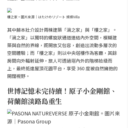
樓之家。圖片來源｜はたけのリゾート 燦燦Villa
其中藤本壯介設計兩棟建築「渦之家」與「樓之家」。
「渦之家」以獨特的螺旋狀通道連結內外空間，模糊建
築與自然的界線，既開放又包容，創造出流動多層次的
空間體驗；而「樓之家」則以中央塔樓作為客廳，其餘
房間向外輻射延伸，旅人可透過塔內外的階梯拾級而
上，最終抵達屋頂花園平台，享受 360 度被自然擁抱的
開闊視野。
世博記憶未完待續！原子小金剛館、
荷蘭館淡路島重生