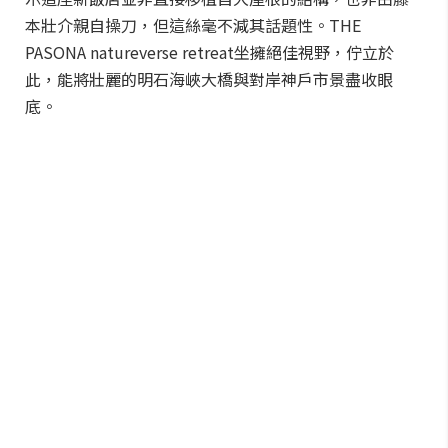
本壯介親自操刀，但這絲毫不減其話題性。THE
PASONA natureverse retreat坐擁絕佳視野，佇立於
此，能將壯麗的明石海峽大橋與對岸神戶市景盡收眼
底。