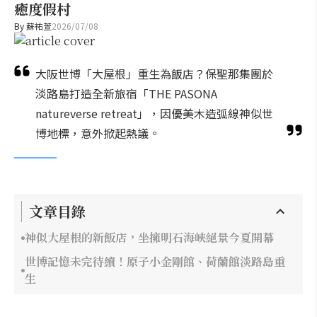
癒度假村
By
蘇祐萱
2026/07/08
大阪世博「大屋根」重生為飯店？保聖那集團於
淡路島打造全新旅宿「THE PASONA
natureverse retreat」，因優美木造弧線神似世
博地標，意外掀起熱議。
文章目錄
神似大屋根的新飯店，坐擁明石海峽絕景今夏開幕
世博記憶未完待續！原子小金剛館、荷蘭館淡路島重
生