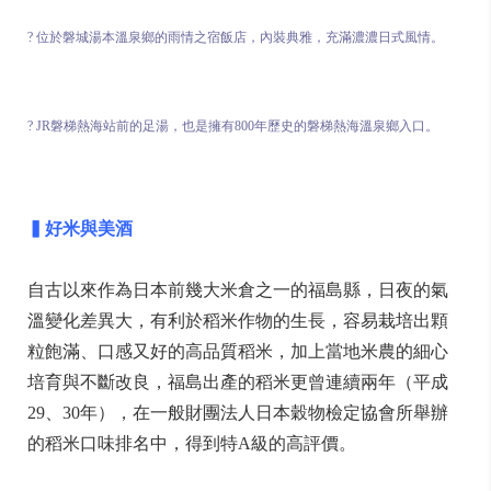
? 位於磐城湯本溫泉鄉的雨情之宿飯店，內裝典雅，充滿濃濃日式風情。
? JR磐梯熱海站前的足湯，也是擁有800年歷史的磐梯熱海溫泉鄉入口。
▍好米與美酒
自古以來作為日本前幾大米倉之一的福島縣，日夜的氣
溫變化差異大，有利於稻米作物的生長，容易栽培出顆
粒飽滿、口感又好的高品質稻米，加上當地米農的細心
培育與不斷改良，福島出產的稻米更曾連續兩年（平成
29、30年），在一般財團法人日本穀物檢定協會所舉辦
的稻米口味排名中，得到特A級的高評價。