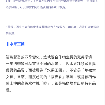
? 除了能夠參觀酒造，了解日本酒的生產流程與末廣酒造的歷史，還有日本
酒試喝區，可以淺嚐末廣酒造釀造的各式日本酒。
? 最後，再來由嘉永藏倉庫改裝而成的「?喫茶杏」咖啡廳，品嘗日本酒製成
的甜點。
▍水果王國
福島豐富的四季變化，造就適合作物生長的完美環境，
一年四季皆可品嘗到不同的水果，且因水果種類眾多與
優異的品質，而被譽為「水果王國」。不管是「草裙舞
女孩」番茄、甜度超高的「福春香」草莓，或是被稱作
獻上桃的高級水蜜桃「曉」，都是福島培育出的特有品
種。