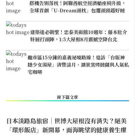
搭機告別落枕！阿聯酋航空經濟艙座椅升級，
全球首創「U-Dream頭枕」包覆頭頸超好睡
建築迷必朝聖！忠泰美術館10週年：藤本壯介
特展打頭陣，1:5大屋根8月震撼空降台北
離市區15分鐘的嘉義祕境路線！造訪「台版神
隱少女湯屋」清豐濤月、湖景窯烤披薩與人氣私
宅咖啡
接下篇文章
日本淡路島旅宿｜世博大屋根沒有消失？絕美
「環形飯店」新開幕，面海眺望的健康養生療