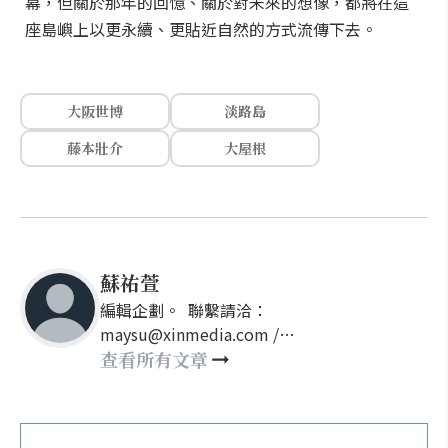
幕，但關於那年的回憶、關於對未來的想像，都將在這
座島嶼上以更永續、更貼近自然的方式流傳下去。
大阪世博
淡路島
藤本壯介
大屋根
蘇祐萱
編輯企劃。 聯繫請洽：
maysu@xinmedia.com /
may860527@gmail.com
查看所有文章