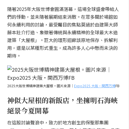
隨著2025年大阪世博會圓滿落幕，這場全球盛會帶給人
們的悸動，並未隨著展期結束消散。在眾多關於場館如
何永續利用的討論，最受矚目的焦點莫過於由建築大師
藤本壯介打造、象徵著傳統與永續精神的全球最大木造
建築「大屋根」。巨大的環形迴廊該原地保存、拆解利
用，還是以某種形式重生，成為許多人心中懸而未決的
期待。
2025大阪世博精神建築大屋根。圖片來源｜
Expo2025 大阪・関西万博
FB
神似大屋根的新飯店，坐擁明石海峽
絕景今夏開幕
在這股討論聲浪中，致力於地方創生的保聖那集團