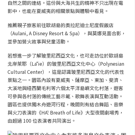
自然之間的連結。這份與大海共生的精神不只出現在電
影中，也能在夏威夷的相關景點與體驗中看見。
推薦親子旅客前往歐胡島的奧拉尼迪士尼度假飯店
（Aulani, A Disney Resort & Spa），與莫娜見面合影，
並參加營火故事與兒童活動。
若想進一步了解玻里尼西亞文化，也可走訪位於歐胡島
北岸萊耶（Lāʻie）的玻里尼西亞文化中心（Polynesian
Cultural Center），這是認識玻里尼西亞文化的代表性
景點之一。園區內設有夏威夷、薩摩亞、東加、斐濟、
大溪地與紐西蘭毛利等六個太平洋島嶼文化村落，遊客
可參與各村落的傳統工藝示範、歌舞表演與互動活動。
園區也提供獨木舟遊河行程，晚間則有結合舞蹈、音樂
與火刀表演的《HĀ: Breath of Life》大型夜間劇場秀，
由超過 100 位表演者共同演出。