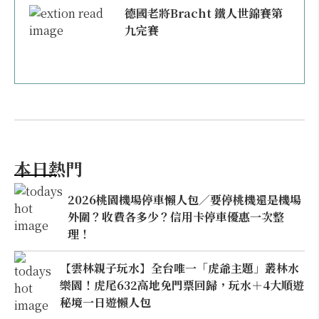
德國老將Bracht 鐵人世錦賽第
九完賽
本日熱門
2026桃園機場停車懶人包／要停桃機還是機場
外圍？收費各多少？信用卡停車優惠一次整
理！
【雲林親子玩水】全台唯一「虎爺主題」叢林水
樂園！虎尾632高地免門票回歸，玩水＋4大順遊
秘境一日遊懶人包