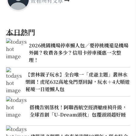
查看所有文章
本日熱門
2026桃園機場停車懶人包／要停桃機還是機場
外圍？收費各多少？信用卡停車優惠一次整
理！
【雲林親子玩水】全台唯一「虎爺主題」叢林水
樂園！虎尾632高地免門票回歸，玩水＋4大順遊
秘境一日遊懶人包
搭機告別落枕！阿聯酋航空經濟艙座椅升級，
全球首創「U-Dream頭枕」包覆頭頸超好睡