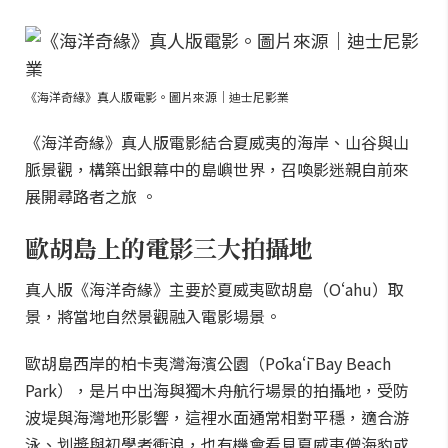
《海洋奇緣》真人版電影。圖片來源｜迪士尼影業
《海洋奇緣》真人版電影結合夏威夷的海岸、山谷與山
脈景觀，構築出銀幕中的島嶼世界，召喚影迷親自前來
展開尋路者之旅 。
歐胡島上的電影三大拍攝地
真人版《海洋奇緣》主要於夏威夷歐胡島（Oʻahu）取
景，將當地自然景觀融入電影場景。
歐胡島西岸的柏卡夷灣海濱公園（Pōkaʻī Bay Beach
Park），是片中出海與獨木舟航行場景的拍攝地，受防
波堤與海灣地形影響，這裡水面通常相對平穩，適合游
泳、划槳與初學者衝浪，也有機會看見夏威夷僧海豹或