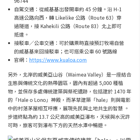
96744
自駕交通：從威基基出發開車約 45 分鐘。沿 H-1
高速公路向西，轉 Likelike 公路（Route 63）穿
過隧道，接 Kahekili 公路（Route 83）北上即可
抵達。
接駁車／公車交通：可於購票時直接預訂牧場自營
的威基基來回接駁車；也可搭乘公車 60 號路線
官網：
https://www.kualoa.com
另外，北岸的威美亞山谷（Waimea Valley）是一座結合
生態與傳統文化的熱帶園區，園內有超過 5,000 種植
物，並保存多處傳統建築與祭祀遺跡，包括建於 1470 年
的「Hale o Lono」神殿，而茅草建築「hale」則與電影
中的村落茅屋相互呼應，展現先民與土地共生的智慧 。
步道終點為約 13.7 公尺高的威美亞瀑布，天候與水況許
可時，旅客可到瀑布下方的天然水潭中暢遊。