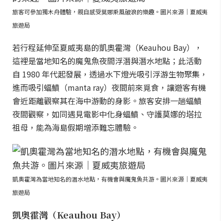
旅客可參加獨木舟體驗，親自感受莫娜乘風破浪的樂趣。圖片來源｜夏威夷
旅遊局
若行程延伸至夏威夷島的凱奧霍灣（Keauhou Bay），
這裡是當地知名的魔鬼魚夜間浮潛與潛水地點；此活動
自 1980 年代起發展，透過水下燈光吸引浮游生物聚集，
進而吸引蝠鱝（manta ray）夜間前來覓食，讓遊客有機
會近距離觀察其在海中游動的身影。旅客安排一趟蝠鱝
夜間觀察，如同遇見電影中化身蝠鱝、守護莫娜的塔拉
祖母，能為海島假期增添難忘體驗。
凱奧霍灣為當地知名的潛水地點，有機會與魔鬼魚共游。圖片來源｜夏威夷
旅遊局
凱奧霍灣（Keauhou Bay）