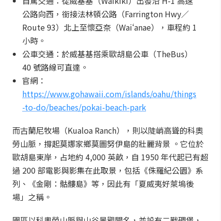
自駕交通：從威基基（Waikīkī）出發沿 H-1 高速
公路向西，銜接法林頓公路（Farrington Hwy／
Route 93）北上至懷亞奈（Waiʻanae），車程約 1
小時。
公車交通：於威基基搭乘歐胡島公車（TheBus）
40 號路線可直達。
官網：
https://www.gohawaii.com/islands/oahu/things
-to-do/beaches/pokai-beach-park
而古蘭尼牧場（Kualoa Ranch），則以陡峭高聳的科奧
勞山脈，撐起莫娜家鄉莫圖努伊島的壯麗背景 。它位於
歐胡島東岸，占地約 4,000 英畝，自 1950 年代起已有超
過 200 部電影與影集在此取景，包括《侏羅紀公園》系
列、《金剛：骷髏島》等，因此有「夏威夷好萊塢後
場」之稱。
園區以科奧勞山脈與山谷景觀聞名，並設有二戰碉堡，