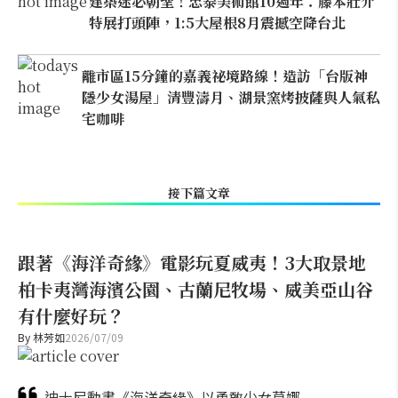
建築迷必朝聖！忠泰美術館10週年：藤本壯介
特展打頭陣，1:5大屋根8月震撼空降台北
離市區15分鐘的嘉義祕境路線！造訪「台版神
隱少女湯屋」清豐濤月、湖景窯烤披薩與人氣私
宅咖啡
接下篇文章
跟著《海洋奇緣》電影玩夏威夷！3大取景地
柏卡夷灣海濱公園、古蘭尼牧場、威美亞山谷
有什麼好玩？
By
林芳如
2026/07/09
迪士尼動畫《海洋奇緣》以勇敢少女莫娜