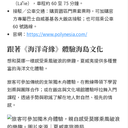
（Lāʻie），車程約 60 至 75 分鐘。
接駁／公車交通：購買園區門票套票時，可加購官
方專屬巴士自威基基各大飯店接駁；也可搭乘公車
60 號路線。
官網：
https://www.polynesia.com/
跟著《海洋奇緣》體驗海島文化
想和莫娜一樣感受乘風破浪的樂趣，夏威夷提供多種豐
富的海洋文化體驗。
旅客可參加傳統的支架獨木舟體驗，在教練帶領下學習
划槳與團隊合作；或在飯店與文化場館體驗呼拉舞入門
課程，透過手勢與歌謠了解在地人對自然、祖先的情
感。