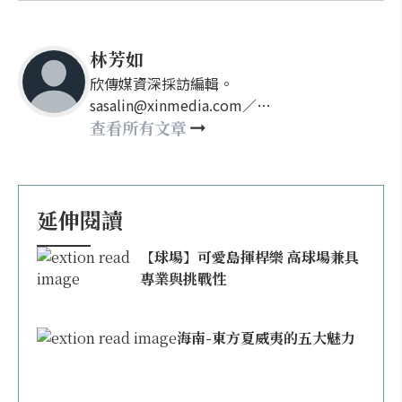
林芳如
欣傳媒資深採訪編輯。
sasalin@xinmedia.com／
happy21917@gmail.com
查看所有文章
延伸閱讀
【球場】可愛島揮桿樂 高球場兼具
專業與挑戰性
海南-東方夏威夷的五大魅力