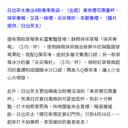
日出茶太推出4款春季新品，（左起）東京櫻花限量杯、
抹茶美莓、又見一抹櫻、朵朵莓好、京都春櫻。（圖片
提供／日出茶太）
還有兩款草莓季彩蛋驚豔登場！靜岡抹茶草莓「抹茶美
莓」（$70／杯），使用靜岡抹茶融合新鮮牛奶與酸甜草
莓果粒，搭配Q彈茶凍，造就多層次驚喜口感；另一款草
莓冰沙奶蓋「朵朵莓好」（$70／杯），將粉紅草莓與起
司奶蓋調和成細緻冰沙口感，再放入Q彈茶凍，讓人少女
心大噴發。
此外，日出茶太更加碼推出粉嫩活潑的「東京櫻花限量
杯」，充滿日式春日風格的可愛造型杯，色彩十分鮮
豔，打卡拍照零死角。快揪閨蜜來去賞櫻、喝漸層搖
飲，日出茶太「櫻花季限定夢幻門市」只到4月30日，一
起來打卡拍美照，享受繽紛的春意氣息！