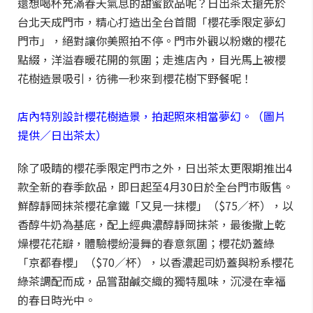
還想喝杯充滿春天氣息的甜蜜飲品呢？日出茶太搶先於
台北天成門市，精心打造出全台首間「櫻花季限定夢幻
門市」，絕對讓你美照拍不停。門市外觀以粉嫩的櫻花
點綴，洋溢春暖花開的氛圍；走進店內，目光馬上被櫻
花樹造景吸引，彷彿一秒來到櫻花樹下野餐呢！
店內特別設計櫻花樹造景，拍起照來相當夢幻。（圖片
提供／日出茶太）
除了吸睛的櫻花季限定門市之外，日出茶太更限期推出4
款全新的春季飲品，即日起至4月30日於全台門市販售。
鮮醇靜岡抹茶櫻花拿鐵「又見一抹櫻」（$75／杯），以
香醇牛奶為基底，配上經典濃醇靜岡抹茶，最後撒上乾
燥櫻花花瓣，體驗櫻紛漫舞的春意氛圍；櫻花奶蓋綠
「京都春櫻」（$70／杯），以香濃起司奶蓋與粉系櫻花
綠茶調配而成，品嘗甜鹹交織的獨特風味，沉浸在幸福
的春日時光中。