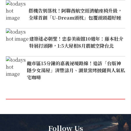
搭機告別落枕！阿聯酋航空經濟艙座椅升級，
全球首創「U-Dream頭枕」包覆頭頸超好睡
建築迷必朝聖！忠泰美術館10週年：藤本壯介
特展打頭陣，1:5大屋根8月震撼空降台北
離市區15分鐘的嘉義祕境路線！造訪「台版神
隱少女湯屋」清豐濤月、湖景窯烤披薩與人氣私
宅咖啡
Follow Us