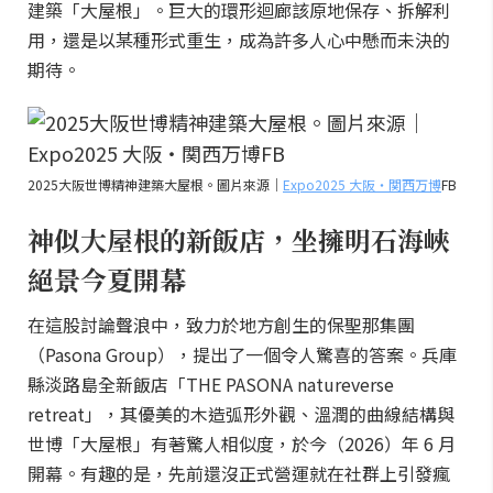
建築「大屋根」。巨大的環形迴廊該原地保存、拆解利
用，還是以某種形式重生，成為許多人心中懸而未決的
期待。
2025大阪世博精神建築大屋根。圖片來源｜
Expo2025 大阪・関西万博
FB
神似大屋根的新飯店，坐擁明石海峽
絕景今夏開幕
在這股討論聲浪中，致力於地方創生的保聖那集團
（Pasona Group），提出了一個令人驚喜的答案。兵庫
縣淡路島全新飯店「THE PASONA natureverse
retreat」，其優美的木造弧形外觀、溫潤的曲線結構與
世博「大屋根」有著驚人相似度，於今（2026）年 6 月
開幕。有趣的是，先前還沒正式營運就在社群上引發瘋