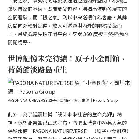
「渦之家」以獨特的螺旋狀通道連結內外空間，模糊建
築與自然的界線，既開放又包容，創造出流動多層次的
空間體驗；而「樓之家」則以中央塔樓作為客廳，其餘
房間向外輻射延伸，旅人可透過塔內外的階梯拾級而
上，最終抵達屋頂花園平台，享受 360 度被自然擁抱的
開闊視野。
世博記憶未完待續！原子小金剛館、
荷蘭館淡路島重生
PASONA NATUREVERSE 原子小金剛館。圖片來源｜Pasona Group
此外，為了延續世博「設計未來社會的生命光輝」精
神，保聖那集團已正式宣布，將把世博會中極具人氣的
保聖那館「PASONA NATUREVERSE」（原子小金剛館）