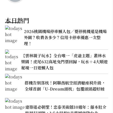
本日熱門
2026桃園機場停車懶人包／要停桃機還是機場
外圍？收費各多少？信用卡停車優惠一次整
理！
【雲林親子玩水】全台唯一「虎爺主題」叢林水
樂園！虎尾632高地免門票回歸，玩水＋4大順遊
秘境一日遊懶人包
搭機告別落枕！阿聯酋航空經濟艙座椅升級，
全球首創「U-Dream頭枕」包覆頭頸超好睡
建築迷必朝聖！忠泰美術館10週年：藤本壯介