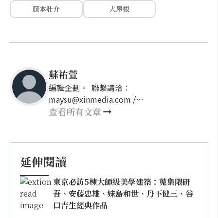
藤本壯介
大屋根
蘇祐萱
編輯企劃。 聯繫請洽：
maysu@xinmedia.com /
may860527@gmail.com
查看所有文章
延伸閱讀
東京必訪5棟大師級美學建築：蒐集隈研
吾、安藤忠雄、妹島和世、丹下健三、谷
口吉生經典作品