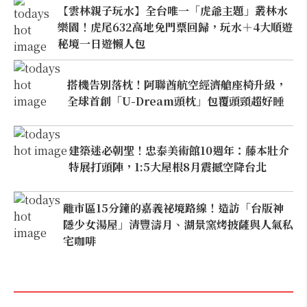
【雲林親子玩水】全台唯一「虎爺主題」叢林水
樂園！虎尾632高地免門票回歸，玩水＋4大順遊
秘境一日遊懶人包
搭機告別落枕！阿聯酋航空經濟艙座椅升級，
全球首創「U-Dream頭枕」包覆頭頸超好睡
建築迷必朝聖！忠泰美術館10週年：藤本壯介
特展打頭陣，1:5大屋根8月震撼空降台北
離市區15分鐘的嘉義祕境路線！造訪「台版神
隱少女湯屋」清豐濤月、湖景窯烤披薩與人氣私
宅咖啡