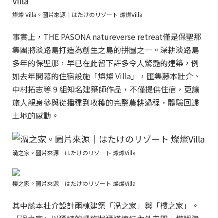
燦燦 Villa。圖片來源｜はたけのリゾート 燦燦Villa
事實上，THE PASONA natureverse retreat僅是保聖那
集團將淡路島打造為創生之島的拼圖之一。深耕淡路島
多年的保聖那，早已在此留下許多令人驚艷的建築，例
如去年開幕的住宿設施「燦燦 Villa」，匯集藤本壯介、
中村拓志等 9 組知名建築師作品，不僅提供住宿，更讓
旅人親身參與從播種到收穫的完整農耕過程，體驗回歸
土地的感動。
渦之家。圖片來源｜はたけのリゾート 燦燦Villa
樓之家。圖片來源｜はたけのリゾート 燦燦Villa
其中藤本壯介設計兩棟建築「渦之家」與「樓之家」。