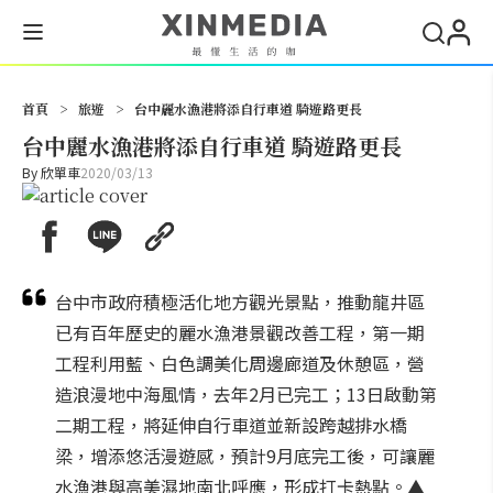
搜尋
首頁
>
旅遊
>
台中麗水漁港將添自行車道 騎遊路更長
台中麗水漁港將添自行車道 騎遊路更長
By
欣單車
2020/03/13
台中市政府積極活化地方觀光景點，推動龍井區
已有百年歷史的麗水漁港景觀改善工程，第一期
工程利用藍、白色調美化周邊廊道及休憩區，營
造浪漫地中海風情，去年2月已完工；13日啟動第
二期工程，將延伸自行車道並新設跨越排水橋
梁，增添悠活漫遊感，預計9月底完工後，可讓麗
水漁港與高美濕地南北呼應，形成打卡熱點。▲