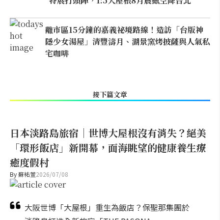
特展打頭陣，1:5大屋根8月震撼空降台北
離市區15分鐘的嘉義祕境路線！造訪「台版神
隱少女湯屋」清豐濤月、湖景窯烤披薩與人氣私
宅咖啡
接下篇文章
日本淡路島旅宿｜世博大屋根沒有消失？絕美
「環形飯店」新開幕，面海眺望的健康養生療
癒度假村
By
蘇祐萱
2026/07/08
大阪世博「大屋根」重生為飯店？保聖那集團於