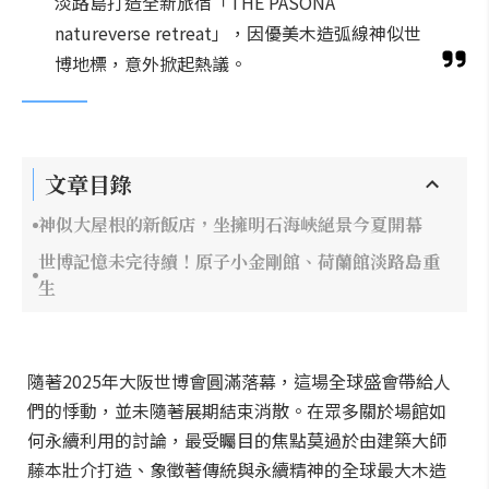
淡路島打造全新旅宿「THE PASONA
natureverse retreat」，因優美木造弧線神似世
博地標，意外掀起熱議。
文章目錄
神似大屋根的新飯店，坐擁明石海峽絕景今夏開幕
世博記憶未完待續！原子小金剛館、荷蘭館淡路島重
生
隨著2025年大阪世博會圓滿落幕，這場全球盛會帶給人
們的悸動，並未隨著展期結束消散。在眾多關於場館如
何永續利用的討論，最受矚目的焦點莫過於由建築大師
藤本壯介打造、象徵著傳統與永續精神的全球最大木造