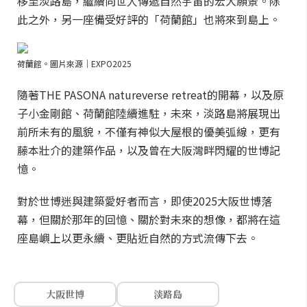
移至淡路島，繼續向世人傳遞自然宇宙的宏大願景。除
此之外，另一座備受好評的「荷蘭館」也將來到島上。
荷蘭館。圖片來源｜EXPO2025
隨著THE PASONA natureverse retreat的開幕，以及原
子小金剛館、荷蘭館陸續進駐，未來，淡路島將展現出
前所未有的風貌，不僅有神似大屋根的優美弧線，更有
藤本壯介的建築作品，以及曾在大阪灣畔閃耀的世博記
憶。
對於世博迷與建築愛好者而言，即使2025大阪世博落
幕，但關於那年的回憶、關於對未來的想像，都將在這
座島嶼上以更永續、更貼近自然的方式流傳下去。
大阪世博
淡路島