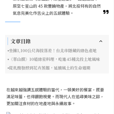
原至七星山的 45 款豐饒物產，將北投特有的自然
氣息完美化作舌尖上的五感體驗。
文章目錄
坐擁1,100公尺海拔落差！台北市隱藏的綠色產地
《草山饌》10道綠星料理，吃進45種北投土地風味
從乳酸發酵到花卉蒸餾，延續風土的生命週期
在越來越強調五感體驗的當代，一頓美好的餐宴，既要
滿足味蕾，也得餵飽視覺。而現代人在追尋美味之餘，
更加關注食材的在地產地與永續故事。