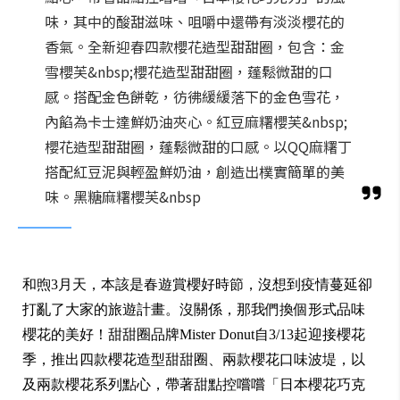
味，其中的酸甜滋味、咀嚼中還帶有淡淡櫻花的
香氣。全新迎春四款櫻花造型甜甜圈，包含：金
雪櫻芙&nbsp;櫻花造型甜甜圈，蓬鬆微甜的口
感。搭配金色餅乾，彷彿緩緩落下的金色雪花，
內餡為卡士達鮮奶油夾心。紅豆麻糬櫻芙&nbsp;
櫻花造型甜甜圈，蓬鬆微甜的口感。以QQ麻糬丁
搭配紅豆泥與輕盈鮮奶油，創造出樸實簡單的美
味。黑糖麻糬櫻芙&nbsp
和煦3月天，本該是春遊賞櫻好時節，沒想到疫情蔓延卻
打亂了大家的旅遊計畫。沒關係，那我們換個形式品味
櫻花的美好！甜甜圈品牌Mister Donut自3/13起迎接櫻花
季，推出四款櫻花造型甜甜圈、兩款櫻花口味波堤，以
及兩款櫻花系列點心，帶著甜點控嚐嚐「日本櫻花巧克