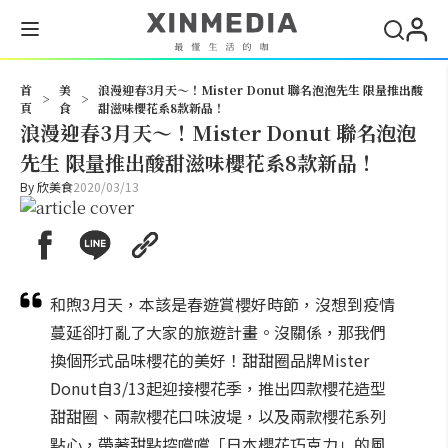
搜尋
首
美
浪漫迎春3月天～！Mister Donut 聯名泡泡先生 限量推出酸
>
>
頁
食
甜滋味櫻花系8款新品！
浪漫迎春3月天～！Mister Donut 聯名泡泡
先生 限量推出酸甜滋味櫻花系8款新品！
By
欣美食
2020/03/13
和煦3月天，本該是春遊賞櫻好時節，沒想到疫情
蔓延卻打亂了大家的旅遊計畫。沒關係，那我們
換個形式品味櫻花的美好！甜甜圈品牌Mister
Donut自3/13起迎接櫻花季，推出四款櫻花造型
甜甜圈、兩款櫻花口味波堤，以及兩款櫻花系列
點心，帶著甜點控嚐嚐「日本櫻花巧克力」的風