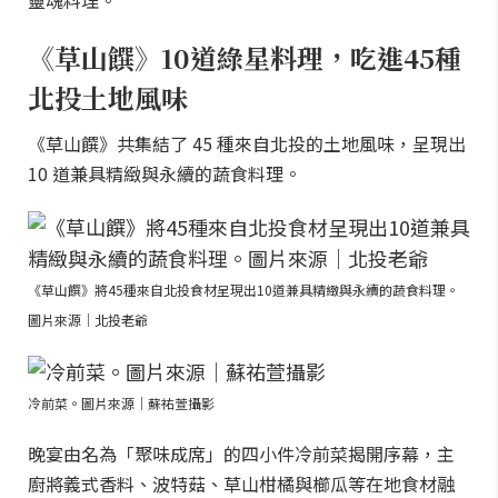
靈魂料理。
《草山饌》10道綠星料理，吃進45種
北投土地風味
《草山饌》共集結了 45 種來自北投的土地風味，呈現出
10 道兼具精緻與永續的蔬食料理。
《草山饌》將45種來自北投食材呈現出10道兼具精緻與永續的蔬食料理。
圖片來源｜北投老爺
冷前菜。圖片來源｜蘇祐萱攝影
晚宴由名為「聚味成席」的四小件冷前菜揭開序幕，主
廚將義式香料、波特菇、草山柑橘與櫛瓜等在地食材融