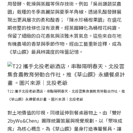
用發酵、乾燥與蒸餾等保存技術。例如「吳尚謙蔬菜農
園」栽種的冬季高麗菜與夏季羊角椒，透過乳酸發酵展
現出更具層次的柔和酸香；「陳水珍桶柑果園」在盛花
期修整的枝條也沒有浪費，經蒸餾轉化為桶柑花純露，
保留了細緻的白花香氣與淡雅木質氣息。這些來自在地
有機農場的香草與季節作物，經由工藝重新詮釋，成為
《草山饌》最具辨識度的味蕾記憶。
T22 攜手北投老爺酒店，串聯陽明春天、北投雲集食農教育勞動合作社，推
《草山饌》永續餐桌計畫 。圖片來源｜北投老爺
對土地價值的珍視，同樣延伸到餐桌器物上。由「雙好
2byWu&Chen」團隊統籌策展與視覺規劃，以「聚味成
席」為核心概念，為《草山饌》量身打造專屬餐具，讓