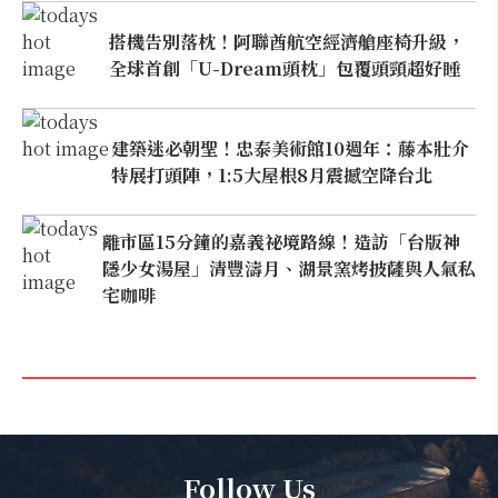
搭機告別落枕！阿聯酋航空經濟艙座椅升級，
全球首創「U-Dream頭枕」包覆頭頸超好睡
建築迷必朝聖！忠泰美術館10週年：藤本壯介
特展打頭陣，1:5大屋根8月震撼空降台北
離市區15分鐘的嘉義祕境路線！造訪「台版神
隱少女湯屋」清豐濤月、湖景窯烤披薩與人氣私
宅咖啡
Follow Us