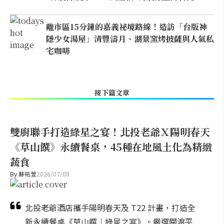
離市區15分鐘的嘉義祕境路線！造訪「台版神
隱少女湯屋」清豐濤月、湖景窯烤披薩與人氣私
宅咖啡
接下篇文章
雙廚聯手打造綠星之宴！北投老爺Ｘ陽明春天
《草山饌》永續餐桌，45種在地風土化為精緻
蔬食
By
蘇祐萱
2026/07/08
北投老爺酒店攜手陽明春天及 T22 計畫，打造全
新永續餐桌《草山饌｜綠星之宴》。嚴選關渡平