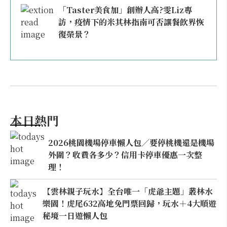
「Taster美食加」創辦人高?雯Liz專
訪，疫情下的米其林指南可否讓餐飲界恢
復榮景？
本日熱門
2026桃園機場停車懶人包／要停桃機還是機場
外圍？收費各多少？信用卡停車優惠一次整
理！
【雲林親子玩水】全台唯一「虎爺主題」叢林水
樂園！虎尾632高地免門票回歸，玩水＋4大順遊
秘境一日遊懶人包