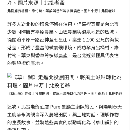
北投擁有桶柑、綠竹筍、葉菜與香草等多樣農產。圖片來源｜北投老爺
許多人對北投的印象停留在溫泉，但這裡其實是台北市
少數同時擁有平原農業、山區農業與溫泉地景的區域。
從關渡平原一路延伸至七星山，高達 1,100 公尺的海拔
落差，形成了豐富的微氣候環境，成功孕育出桶柑、綠
竹筍、葉菜與香草等多樣農產，是台北近郊極具代表性
的豐饒極鮮產地。
《草山饌》走進北投農田間，將風土滋味轉化為料理。圖片來源｜北投老爺
這次，北投老爺酒店 Pure 餐廳主廚陳裕民，與陽明春天
主廚薛永鴻親自深入農場田間，與土地對話、理解作物
的生長故事，並將這些真實的感動轉化為《草山饌》的