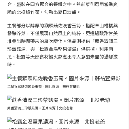
合，盛裝在四方聚合的餐盤之中。熱前菜則選用當季爽
脆的北投綠竹筍，勾勒出夏日清甜。
主餐部分以醇厚的猴頭菇佐晚香玉筍，搭配草山柑橘與
發酵芥菜，不僅展現自然風土的純粹，更透過酸甜甘美
堆疊出時間帶來的層次變化。湯品則提供「蔗香清潤三
珍蕈菇湯」與「松露金湯堅果濃湯」供選擇，利用南
瓜、松露等天然食材慢火熬煮出令人意猶未盡的濃郁滋
味。
主餐猴頭菇佐晚香玉筍。圖片來源｜蘇祐萱攝影
蔗香清潤三珍蕈菇湯。圖片來源｜北投老爺