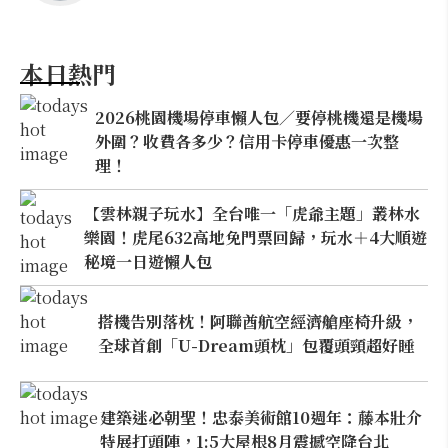
本日熱門
2026桃園機場停車懶人包／要停桃機還是機場
外圍？收費各多少？信用卡停車優惠一次整
理！
【雲林親子玩水】全台唯一「虎爺主題」叢林水
樂園！虎尾632高地免門票回歸，玩水＋4大順遊
秘境一日遊懶人包
搭機告別落枕！阿聯酋航空經濟艙座椅升級，
全球首創「U-Dream頭枕」包覆頭頸超好睡
建築迷必朝聖！忠泰美術館10週年：藤本壯介
特展打頭陣，1:5大屋根8月震撼空降台北