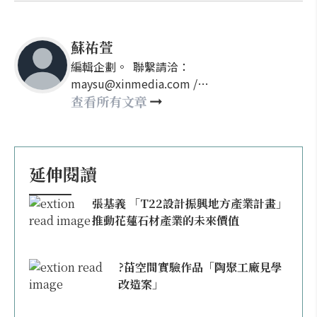
蘇祐萱
編輯企劃。 聯繫請洽：
maysu@xinmedia.com /
may860527@gmail.com
查看所有文章
延伸閱讀
張基義 「T22設計振興地方產業計畫」
推動花蓮石材產業的未來價值
?苗空間實驗作品「陶聚工廠見學
改造案」