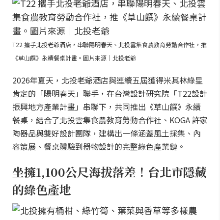
T22 攜手北投老爺酒店，串聯陽明春天、北投雲集食農教育勞動合作社，推
《草山饌》永續餐桌計畫。圖片來源｜北投老爺
2026年夏天，北投老爺酒店與連續五屆獲得米其林綠星
肯定的「陽明春天」聯手，在台灣設計研究院「T22設計
振興地方產業計畫」串聯下，共同推出《草山饌》永續
餐桌，結合了北投雲集食農教育勞動合作社、KOGA 許家
陶器品與雙好設計團隊，建構出一條涵蓋風土採集、內
容策展、餐桌體驗到器物設計的完整綠色產業鏈。
坐擁1,100公尺海拔落差！台北市隱藏
的綠色產地