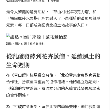
松露金湯堅果濃湯。圖片來源｜北投老爺
最令人驚豔的還有甜點，「草山柑杜拜巧克力塔」和
「福爾摩莎水果塔」巧妙融入了小農種植的黃瓜與絲瓜
元素，每一口都成為認識北投土地故事的入口。
甜點。圖片來源｜蘇祐萱攝影
從乳酸發酵到花卉蒸餾，延續風土的
生命週期
在《草山饌》綠星饗宴背後，「北投雲集食農教育勞動
合作社」扮演至關重要的協作樞紐。他們建立起透明、
可追溯的食材系統，讓原本分散的永續實踐凝聚成緊密
的合作關係。
為了打破時令限制、留住北投的季節美味，他們長期運